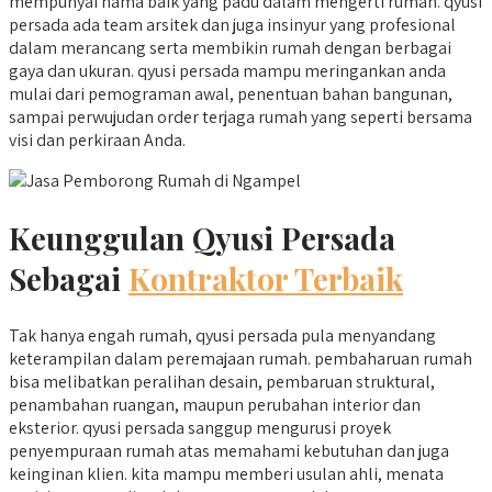
mempunyai nama baik yang padu dalam mengerti rumah. qyusi
persada ada team arsitek dan juga insinyur yang profesional
dalam merancang serta membikin rumah dengan berbagai
gaya dan ukuran. qyusi persada mampu meringankan anda
mulai dari pemograman awal, penentuan bahan bangunan,
sampai perwujudan order terjaga rumah yang seperti bersama
visi dan perkiraan Anda.
Keunggulan Qyusi Persada
Sebagai
Kontraktor Terbaik
Tak hanya engah rumah, qyusi persada pula menyandang
keterampilan dalam peremajaan rumah. pembaharuan rumah
bisa melibatkan peralihan desain, pembaruan struktural,
penambahan ruangan, maupun perubahan interior dan
eksterior. qyusi persada sanggup mengurusi proyek
penyempuraan rumah atas memahami kebutuhan dan juga
keinginan klien. kita mampu memberi usulan ahli, menata