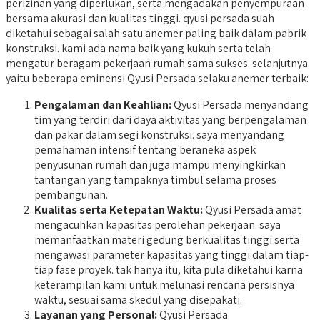
perizinan yang diperlukan, serta mengadakan penyempuraan
bersama akurasi dan kualitas tinggi. qyusi persada suah
diketahui sebagai salah satu anemer paling baik dalam pabrik
konstruksi. kami ada nama baik yang kukuh serta telah
mengatur beragam pekerjaan rumah sama sukses. selanjutnya
yaitu beberapa eminensi Qyusi Persada selaku anemer terbaik:
Pengalaman dan Keahlian:
Qyusi Persada menyandang
tim yang terdiri dari daya aktivitas yang berpengalaman
dan pakar dalam segi konstruksi. saya menyandang
pemahaman intensif tentang beraneka aspek
penyusunan rumah dan juga mampu menyingkirkan
tantangan yang tampaknya timbul selama proses
pembangunan.
Kualitas serta Ketepatan Waktu:
Qyusi Persada amat
mengacuhkan kapasitas perolehan pekerjaan. saya
memanfaatkan materi gedung berkualitas tinggi serta
mengawasi parameter kapasitas yang tinggi dalam tiap-
tiap fase proyek. tak hanya itu, kita pula diketahui karna
keterampilan kami untuk melunasi rencana persisnya
waktu, sesuai sama skedul yang disepakati.
Layanan yang Personal:
Qyusi Persada