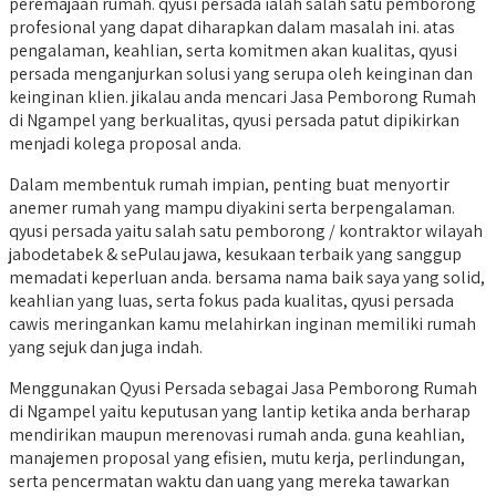
peremajaan rumah. qyusi persada ialah salah satu pemborong
profesional yang dapat diharapkan dalam masalah ini. atas
pengalaman, keahlian, serta komitmen akan kualitas, qyusi
persada menganjurkan solusi yang serupa oleh keinginan dan
keinginan klien. jikalau anda mencari Jasa Pemborong Rumah
di Ngampel yang berkualitas, qyusi persada patut dipikirkan
menjadi kolega proposal anda.
Dalam membentuk rumah impian, penting buat menyortir
anemer rumah yang mampu diyakini serta berpengalaman.
qyusi persada yaitu salah satu pemborong / kontraktor wilayah
jabodetabek & sePulau jawa, kesukaan terbaik yang sanggup
memadati keperluan anda. bersama nama baik saya yang solid,
keahlian yang luas, serta fokus pada kualitas, qyusi persada
cawis meringankan kamu melahirkan inginan memiliki rumah
yang sejuk dan juga indah.
Menggunakan Qyusi Persada sebagai Jasa Pemborong Rumah
di Ngampel yaitu keputusan yang lantip ketika anda berharap
mendirikan maupun merenovasi rumah anda. guna keahlian,
manajemen proposal yang efisien, mutu kerja, perlindungan,
serta pencermatan waktu dan uang yang mereka tawarkan