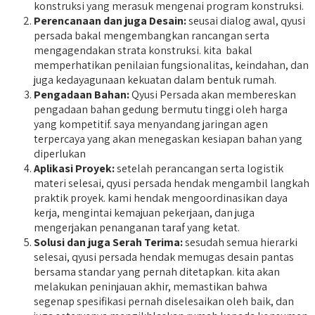
konstruksi yang merasuk mengenai program konstruksi.
Perencanaan dan juga Desain:
seusai dialog awal, qyusi
persada bakal mengembangkan rancangan serta
mengagendakan strata konstruksi. kita bakal
memperhatikan penilaian fungsionalitas, keindahan, dan
juga kedayagunaan kekuatan dalam bentuk rumah.
Pengadaan Bahan:
Qyusi Persada akan membereskan
pengadaan bahan gedung bermutu tinggi oleh harga
yang kompetitif. saya menyandang jaringan agen
terpercaya yang akan menegaskan kesiapan bahan yang
diperlukan
Aplikasi Proyek:
setelah perancangan serta logistik
materi selesai, qyusi persada hendak mengambil langkah
praktik proyek. kami hendak mengoordinasikan daya
kerja, mengintai kemajuan pekerjaan, dan juga
mengerjakan penanganan taraf yang ketat.
Solusi dan juga Serah Terima:
sesudah semua hierarki
selesai, qyusi persada hendak memugas desain pantas
bersama standar yang pernah ditetapkan. kita akan
melakukan peninjauan akhir, memastikan bahwa
segenap spesifikasi pernah diselesaikan oleh baik, dan