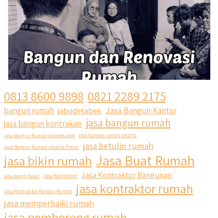
0813 8600 9898
0821 2289 2175
Jasa Bangun Kantor
bangun rumah
jabodetabek
jasa bangun rumah
jasa bangun kontrakan
Jasa Bangun Rumah jabodetabek
jasa bangun rumah jakarta
jasa betulin rumah
Jasa Bangun Rumah Jakarta Timur
Jasa Buat Rumah
jasa bikin rumah
Jasa Kontraktor Bangunan
jasa design fasad
Jasa Kontraktor
jasa kontraktor rumah
Jasa Kontraktor Bangun Rumah
jasa memperbaiki rumah
jasa pemborong rumah