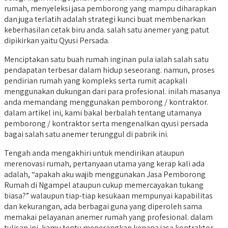
rumah, menyeleksi jasa pemborong yang mampu diharapkan
dan juga terlatih adalah strategi kunci buat membenarkan
keberhasilan cetak biru anda. salah satu anemer yang patut
dipikirkan yaitu Qyusi Persada.
Menciptakan satu buah rumah inginan pula ialah salah satu
pendapatan terbesar dalam hidup seseorang. namun, proses
pendirian rumah yang kompleks serta rumit acapkali
menggunakan dukungan dari para profesional. inilah masanya
anda memandang menggunakan pemborong / kontraktor.
dalam artikel ini, kami bakal berbalah tentang utamanya
pemborong / kontraktor serta mengenalkan qyusi persada
bagai salah satu anemer terunggul di pabrik ini.
Tengah anda mengakhiri untuk mendirikan ataupun
merenovasi rumah, pertanyaan utama yang kerap kali ada
adalah, “apakah aku wajib menggunakan Jasa Pemborong
Rumah di Ngampel ataupun cukup memercayakan tukang
biasa?” walaupun tiap-tiap kesukaan mempunyai kapabilitas
dan kekurangan, ada berbagai guna yang diperoleh sama
memakai pelayanan anemer rumah yang profesional. dalam
tulisan ini, kamu tentu menerangkan kenapa jasa kontraktor