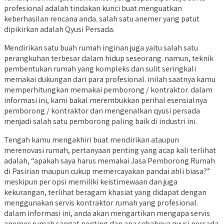
profesional adalah tindakan kunci buat menguatkan
keberhasilan rencana anda. salah satu anemer yang patut
dipikirkan adalah Qyusi Persada.
Mendirikan satu buah rumah inginan juga yaitu salah satu
perangkuhan terbesar dalam hidup seseorang. namun, teknik
pembentukan rumah yang kompleks dan sulit seringkali
memakai dukungan dari para profesional. inilah saatnya kamu
memperhitungkan memakai pemborong / kontraktor. dalam
informasi ini, kami bakal merembukkan perihal esensialnya
pemborong / kontraktor dan mengenalkan qyusi persada
menjadi salah satu pemborong paling baik di industri ini.
Tengah kamu mengakhiri buat mendirikan ataupun
merenovasi rumah, pertanyaan penting yang acap kali terlihat
adalah, “apakah saya harus memakai Jasa Pemborong Rumah
di Pasirian maupun cukup memercayakan pandai ahli biasa?”
meskipun per opsi memiliki keistimewaan dan juga
kekurangan, terlihat beragam khasiat yang didapat dengan
menggunakan servis kontraktor rumah yang profesional.
dalam informasi ini, anda akan mengartikan mengapa servis
anemer rumah sangat penting dan apa sebabnya qyusi persada