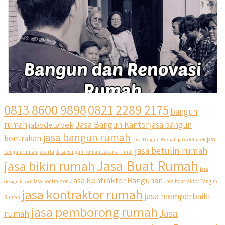
0813 8600 9898
0821 2289 2175
bangun
Jasa Bangun Kantor
rumah
jabodetabek
jasa bangun
jasa bangun rumah
kontrakan
Jasa Bangun Rumah jabodetabek
jasa
jasa betulin rumah
bangun rumah jakarta
Jasa Bangun Rumah Jakarta Timur
Jasa Buat Rumah
jasa bikin rumah
jasa
Jasa Kontraktor Bangunan
design fasad
Jasa Kontraktor
Jasa Kontraktor Bangun
jasa kontraktor rumah
jasa memperbaiki
Rumah
jasa pemborong rumah
Jasa
rumah