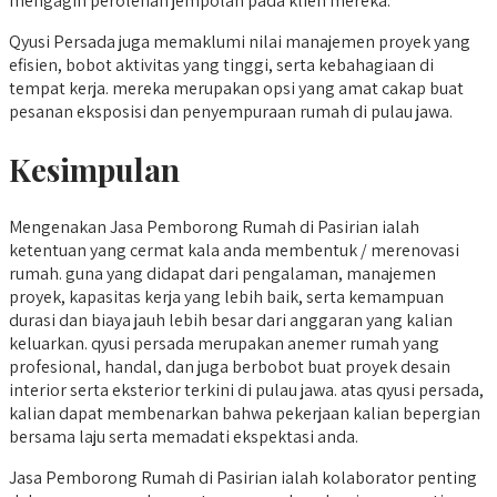
mengagih perolehan jempolan pada klien mereka.
Qyusi Persada juga memaklumi nilai manajemen proyek yang
efisien, bobot aktivitas yang tinggi, serta kebahagiaan di
tempat kerja. mereka merupakan opsi yang amat cakap buat
pesanan eksposisi dan penyempuraan rumah di pulau jawa.
Kesimpulan
Mengenakan Jasa Pemborong Rumah di Pasirian ialah
ketentuan yang cermat kala anda membentuk / merenovasi
rumah. guna yang didapat dari pengalaman, manajemen
proyek, kapasitas kerja yang lebih baik, serta kemampuan
durasi dan biaya jauh lebih besar dari anggaran yang kalian
keluarkan. qyusi persada merupakan anemer rumah yang
profesional, handal, dan juga berbobot buat proyek desain
interior serta eksterior terkini di pulau jawa. atas qyusi persada,
kalian dapat membenarkan bahwa pekerjaan kalian bepergian
bersama laju serta memadati ekspektasi anda.
Jasa Pemborong Rumah di Pasirian ialah kolaborator penting