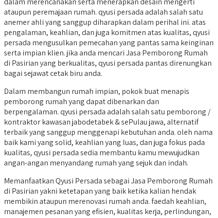
dalam merencanakan serta menerapkan desain mengerti
ataupun peremajaan rumah. qyusi persada adalah salah satu
anemer ahli yang sanggup diharapkan dalam perihal ini. atas
pengalaman, keahlian, dan juga komitmen atas kualitas, qyusi
persada mengusulkan pemecahan yang pantas sama keinginan
serta impian klien. jika anda mencari Jasa Pemborong Rumah
di Pasirian yang berkualitas, qyusi persada pantas direnungkan
bagai sejawat cetak biru anda.
Dalam membangun rumah impian, pokok buat menapis
pemborong rumah yang dapat dibenarkan dan
berpengalaman. qyusi persada adalah salah satu pemborong /
kontraktor kawasan jabodetabek & sePulau jawa, alternatif
terbaik yang sanggup menggenapi kebutuhan anda. oleh nama
baik kami yang solid, keahlian yang luas, dan juga fokus pada
kualitas, qyusi persada sedia membantu kamu mewujudkan
angan-angan menyandang rumah yang sejuk dan indah.
Memanfaatkan Qyusi Persada sebagai Jasa Pemborong Rumah
di Pasirian yakni ketetapan yang baik ketika kalian hendak
membikin ataupun merenovasi rumah anda. faedah keahlian,
manajemen pesanan yang efisien, kualitas kerja, perlindungan,