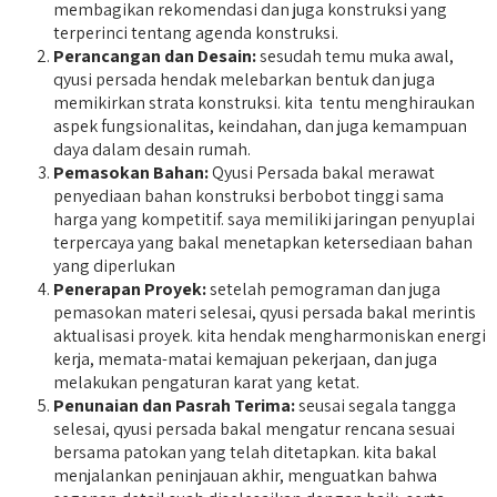
membagikan rekomendasi dan juga konstruksi yang
terperinci tentang agenda konstruksi.
Perancangan dan Desain:
sesudah temu muka awal,
qyusi persada hendak melebarkan bentuk dan juga
memikirkan strata konstruksi. kita tentu menghiraukan
aspek fungsionalitas, keindahan, dan juga kemampuan
daya dalam desain rumah.
Pemasokan Bahan:
Qyusi Persada bakal merawat
penyediaan bahan konstruksi berbobot tinggi sama
harga yang kompetitif. saya memiliki jaringan penyuplai
terpercaya yang bakal menetapkan ketersediaan bahan
yang diperlukan
Penerapan Proyek:
setelah pemograman dan juga
pemasokan materi selesai, qyusi persada bakal merintis
aktualisasi proyek. kita hendak mengharmoniskan energi
kerja, memata-matai kemajuan pekerjaan, dan juga
melakukan pengaturan karat yang ketat.
Penunaian dan Pasrah Terima:
seusai segala tangga
selesai, qyusi persada bakal mengatur rencana sesuai
bersama patokan yang telah ditetapkan. kita bakal
menjalankan peninjauan akhir, menguatkan bahwa