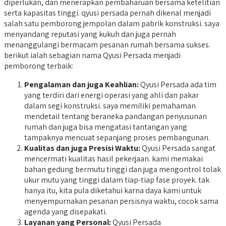
diperlukan, dan menerapkan pembaharuan bersama ketelitian
serta kapasitas tinggi. qyusi persada pernah dikenal menjadi
salah satu pemborong jempolan dalam pabrik konstruksi. saya
menyandang reputasi yang kukuh dan juga pernah
menanggulangi bermacam pesanan rumah bersama sukses.
berikut ialah sebagian nama Qyusi Persada menjadi
pemborong terbaik:
Pengalaman dan juga Keahlian:
Qyusi Persada ada tim
yang terdiri dari energi operasi yang ahli dan pakar
dalam segi konstruksi. saya memiliki pemahaman
mendetail tentang beraneka pandangan penyusunan
rumah dan juga bisa mengatasi tantangan yang
tampaknya mencuat sepanjang proses pembangunan.
Kualitas dan juga Presisi Waktu:
Qyusi Persada sangat
mencermati kualitas hasil pekerjaan. kami memakai
bahan gedung bermutu tinggi dan juga mengontrol tolak
ukur mutu yang tinggi dalam tiap-tiap fase proyek. tak
hanya itu, kita pula diketahui karna daya kami untuk
menyempurnakan pesanan persisnya waktu, cocok sama
agenda yang disepakati.
Layanan yang Personal:
Qyusi Persada