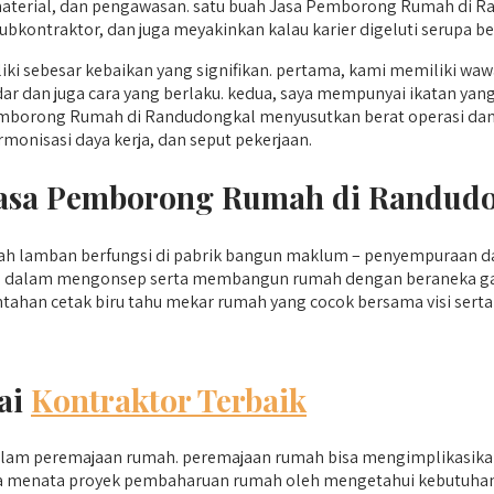
ik material, dan pengawasan. satu buah Jasa Pemborong Rumah 
bkontraktor, dan juga meyakinkan kalau karier digeluti serupa b
sebesar kebaikan yang signifikan. pertama, kami memiliki wawa
dar dan juga cara yang berlaku. kedua, saya mempunyai ikatan yang
mborong Rumah di Randudongkal menyusutkan berat operasi dan j
onisasi daya kerja, dan seput pekerjaan.
 Jasa Pemborong Rumah di Randud
h lamban berfungsi di pabrik bangun maklum – penyempuraan da
nal dalam mengonsep serta membangun rumah dengan beraneka gay
han cetak biru tahu mekar rumah yang cocok bersama visi serta
ai
Kontraktor Terbaik
alam peremajaan rumah. peremajaan rumah bisa mengimplikasika
 bisa menata proyek pembaharuan rumah oleh mengetahui kebutuhan