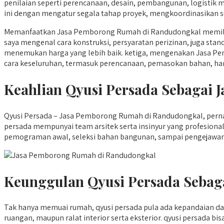
penilaian seperti perencanaan, desain, pembangunan, logist
ini dengan mengatur segala tahap proyek, mengkoordinasikan su
Memanfaatkan Jasa Pemborong Rumah di Randudongkal memiliki 
saya mengenal cara konstruksi, persyaratan perizinan, juga stan
menemukan harga yang lebih baik. ketiga, mengenakan Jasa Pe
cara keseluruhan, termasuk perencanaan, pemasokan bahan, harm
Keahlian Qyusi Persada Sebagai
Qyusi Persada – Jasa Pemborong Rumah di Randudongkal, perna
persada mempunyai team arsitek serta insinyur yang profesio
pemograman awal, seleksi bahan bangunan, sampai pengejawanta
Keunggulan Qyusi Persada Sebag
Tak hanya memuai rumah, qyusi persada pula ada kepandaian d
ruangan, maupun ralat interior serta eksterior. qyusi persada