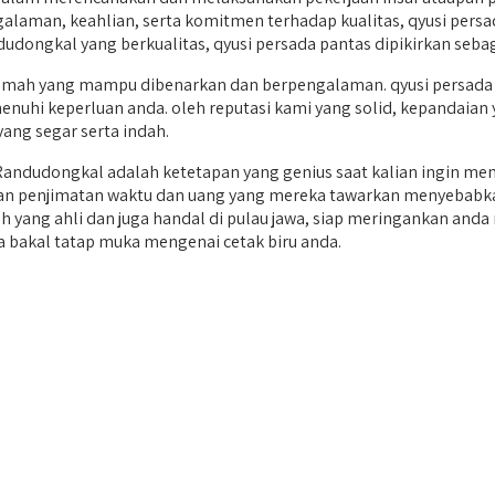
laman, keahlian, serta komitmen terhadap kualitas, qyusi persa
udongkal yang berkualitas, qyusi persada pantas dipikirkan sebag
mah yang mampu dibenarkan dan berpengalaman. qyusi persada 
nuhi keperluan anda. oleh reputasi kami yang solid, kepandaian ya
g segar serta indah.
ndudongkal adalah ketetapan yang genius saat kalian ingin me
 dan penjimatan waktu dan uang yang mereka tawarkan menyebabka
ah yang ahli dan juga handal di pulau jawa, siap meringankan a
a bakal tatap muka mengenai cetak biru anda.