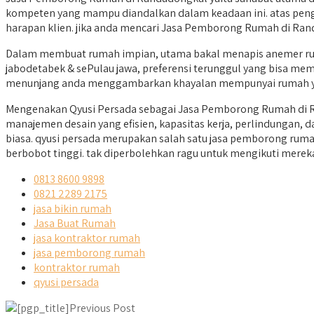
kompeten yang mampu diandalkan dalam keadaan ini. atas penga
harapan klien. jika anda mencari Jasa Pemborong Rumah di Rand
Dalam membuat rumah impian, utama bakal menapis anemer ru
jabodetabek & sePulau jawa, preferensi terunggul yang bisa meme
menunjang anda menggambarkan khayalan mempunyai rumah yan
Mengenakan Qyusi Persada sebagai Jasa Pemborong Rumah di Ra
manajemen desain yang efisien, kapasitas kerja, perlindungan,
biasa. qyusi persada merupakan salah satu jasa pemborong rum
berbobot tinggi. tak diperbolehkan ragu untuk mengikuti merek
0813 8600 9898
0821 2289 2175
jasa bikin rumah
Jasa Buat Rumah
jasa kontraktor rumah
jasa pemborong rumah
kontraktor rumah
qyusi persada
Previous Post