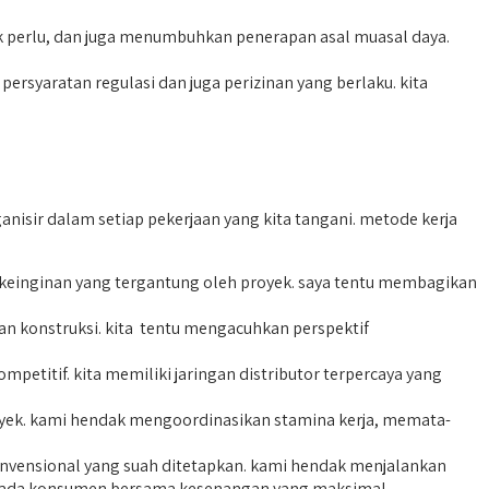
k perlu, dan juga menumbuhkan penerapan asal muasal daya.
yaratan regulasi dan juga perizinan yang berlaku. kita
sir dalam setiap pekerjaan yang kita tangani. metode kerja
keinginan yang tergantung oleh proyek. saya tentu membagikan
n konstruksi. kita tentu mengacuhkan perspektif
titif. kita memiliki jaringan distributor terpercaya yang
royek. kami hendak mengoordinasikan stamina kerja, memata-
konvensional yang suah ditetapkan. kami hendak menjalankan
ah pada konsumen bersama kesenangan yang maksimal.