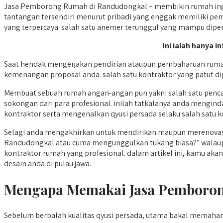
Jasa Pemborong Rumah di Randudongkal – membikin rumah ingi
tantangan tersendiri menurut pribadi yang enggak memiliki pem
yang terpercaya. salah satu anemer terunggul yang mampu diper
Ini ialah hanya 
Saat hendak mengerjakan pendirian ataupun pembaharuan rumah
kemenangan proposal anda. salah satu kontraktor yang patut 
Membuat sebuah rumah angan-angan pun yakni salah satu penc
sokongan dari para profesional. inilah tatkalanya anda mengi
kontraktor serta mengenalkan qyusi persada selaku salah satu kon
Selagi anda mengakhirkan untuk mendirikan maupun merenovasi
Randudongkal atau cuma mengunggulkan tukang biasa?” walaupu
kontraktor rumah yang profesional. dalam artikel ini, kamu ak
desain anda di pulau jawa.
Mengapa Memakai Jasa Pemboron
Sebelum berbalah kualitas qyusi persada, utama bakal mema