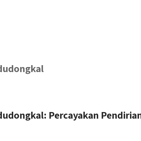
dudongkal
udongkal: Percayakan Pendiri