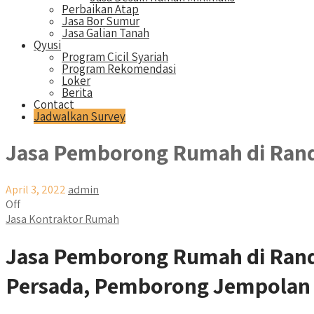
Perbaikan Atap
Jasa Bor Sumur
Jasa Galian Tanah
Qyusi
Program Cicil Syariah
Program Rekomendasi
Loker
Berita
Contact
Jadwalkan Survey
Jasa Pemborong Rumah di Ran
April 3, 2022
admin
Off
Jasa Kontraktor Rumah
Jasa Pemborong Rumah di Rand
Persada, Pemborong Jempolan