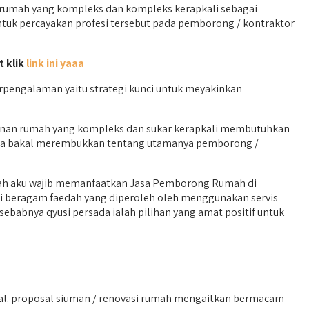
rumah yang kompleks dan kompleks kerapkali sebagai
ntuk percayakan profesi tersebut pada pemborong / kontraktor
t klik
link ini yaaa
pengalaman yaitu strategi kunci untuk meyakinkan
sunan rumah yang kompleks dan sukar kerapkali membutuhkan
 kita bakal merembukkan tentang utamanya pemborong /
kah aku wajib memanfaatkan Jasa Pemborong Rumah di
i beragam faedah yang diperoleh oleh menggunakan servis
babnya qyusi persada ialah pilihan yang amat positif untuk
l. proposal siuman / renovasi rumah mengaitkan bermacam