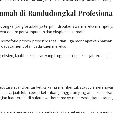
Rumah di Randudongkal
Profesiona
udongkal yang setidaknya terpilih di pulau jawa. mereka mempu
ranyar dalam penyempuraan dan eksplanasi rumah.
portofolio proyek-proyek berhasil dan juga mendapatkan banyak
 dapatan jempolan pada klien mereka.
isien, kualitas kegiatan yang tinggi, dan juga kesejahteraan di
putusan yang pintar ketika kamu membentuk ataupun merenovas
 dan biaya jauh lebih besar ketimbang anggaran yang anda keluark
agian luar terkini di pulau jawa. bersama qyusi persada, kamu sa
alam merencanakan dan melaksanakan pekerjaan insaf ataupun p