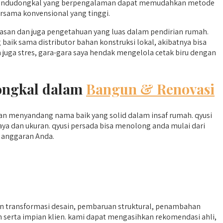
di Randudongkal yang berpengalaman dapat memudahkan metode
ersama konvensional yang tinggi.
san dan juga pengetahuan yang luas dalam pendirian rumah.
 baik sama distributor bahan konstruksi lokal, akibatnya bisa
uga stres, gara-gara saya hendak mengelola cetak biru dengan
ongkal dalam
Bangun & Renovasi
n menyandang nama baik yang solid dalam insaf rumah. qyusi
a dan ukuran. qyusi persada bisa menolong anda mulai dari
 anggaran Anda.
n transformasi desain, pembaruan struktural, penambahan
 serta impian klien. kami dapat mengasihkan rekomendasi ahli,