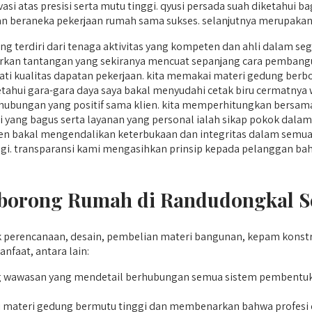
i atas presisi serta mutu tinggi. qyusi persada suah diketahui b
n beraneka pekerjaan rumah sama sukses. selanjutnya merupakan 
ng terdiri dari tenaga aktivitas yang kompeten dan ahli dalam 
kan tantangan yang sekiranya mencuat sepanjang cara pembang
i kualitas dapatan pekerjaan. kita memakai materi gedung berbo
ketahui gara-gara daya saya bakal menyudahi cetak biru cermatnya 
ubungan yang positif sama klien. kita memperhitungkan bersama 
 yang bagus serta layanan yang personal ialah sikap pokok dalam
 bakal mengendalikan keterbukaan dan integritas dalam semua a
tinggi. transparansi kami mengasihkan prinsip kepada pelanggan 
orong Rumah di Randudongkal S
perencanaan, desain, pembelian materi bangunan, kepam konstru
aat, antara lain:
awasan yang mendetail berhubungan semua sistem pembentukan
 materi gedung bermutu tinggi dan membenarkan bahwa profesi d