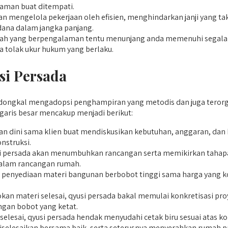
aman buat ditempati.
mengelola pekerjaan oleh efisien, menghindarkan janji yang ta
dana dalam jangka panjang.
 yang berpengalaman tentu menunjang anda memenuhi segala pers
 tolak ukur hukum yang berlaku.
si Persada
ngkal mengadopsi penghampiran yang metodis dan juga terorgani
aris besar mencakup menjadi berikut:
n dini sama klien buat mendiskusikan kebutuhan, anggaran, dan 
nstruksi.
usi persada akan menumbuhkan rancangan serta memikirkan tahapa
dalam rancangan rumah.
nyediaan materi bangunan berbobot tinggi sama harga yang kompe
kan materi selesai, qyusi persada bakal memulai konkretisasi p
ngan bobot yang ketat.
selesai, qyusi persada hendak menyudahi cetak biru sesuai atas 
h diselesaikan bersama baik, serta seterusnya menyerahkan rum