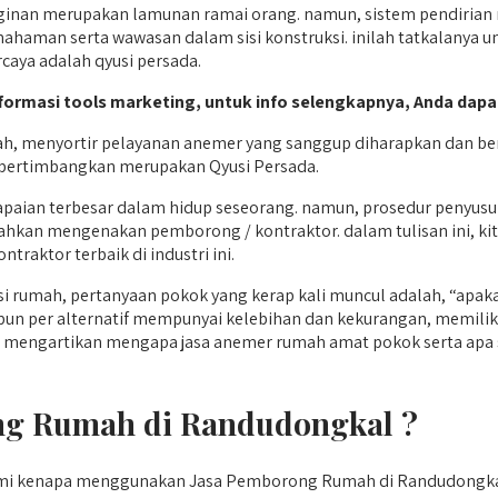
nan merupakan lamunan ramai orang. namun, sistem pendirian 
ahaman serta wawasan dalam sisi konstruksi. inilah tatkalanya u
caya adalah qyusi persada.
informasi tools marketing, untuk info selengkapnya, Anda dapa
, menyortir pelayanan anemer yang sanggup diharapkan dan ber
dipertimbangkan merupakan Qyusi Persada.
apaian terbesar dalam hidup seseorang. namun, prosedur penyu
ndahkan mengenakan pemborong / kontraktor. dalam tulisan ini,
traktor terbaik di industri ini.
 rumah, pertanyaan pokok yang kerap kali muncul adalah, “apa
n per alternatif mempunyai kelebihan dan kekurangan, memilik
an mengartikan mengapa jasa anemer rumah amat pokok serta apa se
g Rumah di Randudongkal ?
hami kenapa menggunakan Jasa Pemborong Rumah di Randudongka