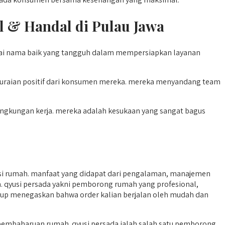
l & Handal di Pulau Jawa
nyai nama baik yang tangguh dalam mempersiapkan layanan
 uraian positif dari konsumen mereka. mereka menyandang team
 lingkungan kerja. mereka adalah kesukaan yang sangat bagus
i rumah. manfaat yang didapat dari pengalaman, manajemen
an. qyusi persada yakni pemborong rumah yang profesional,
nggup menegaskan bahwa order kalian berjalan oleh mudah dan
embaharuan rumah. qyusi persada ialah salah satu pemborong