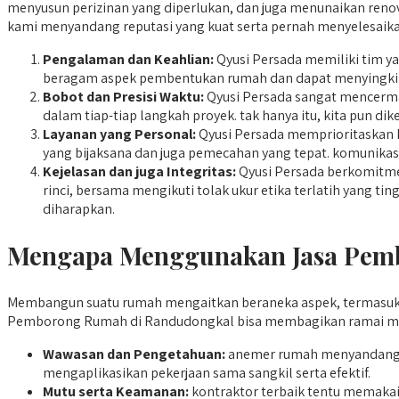
menyusun perizinan yang diperlukan, dan juga menunaikan renovas
kami menyandang reputasi yang kuat serta pernah menyelesaika
Pengalaman dan Keahlian:
Qyusi Persada memiliki tim ya
beragam aspek pembentukan rumah dan dapat menyingkir
Bobot dan Presisi Waktu:
Qyusi Persada sangat mencermat
dalam tiap-tiap langkah proyek. tak hanya itu, kita pun di
Layanan yang Personal:
Qyusi Persada memprioritaskan h
yang bijaksana dan juga pemecahan yang tepat. komunikasi
Kejelasan dan juga Integritas:
Qyusi Persada berkomitmen
rinci, bersama mengikuti tolak ukur etika terlatih yang 
diharapkan.
Mengapa Menggunakan Jasa Pemb
Membangun suatu rumah mengaitkan beraneka aspek, termasuk 
Pemborong Rumah di Randudongkal bisa membagikan ramai manf
Wawasan dan Pengetahuan:
anemer rumah menyandang w
mengaplikasikan pekerjaan sama sangkil serta efektif.
Mutu serta Keamanan:
kontraktor terbaik tentu memakai