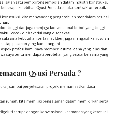
agai salah satu pemborong jempolan dalam industri konstruksi.
beberapa kelebihan Qyusi Persada selaku kontraktor terbaik:
segi konstruksi. kita menyandang pengetahuan mendalam perihal
unan.
bot tinggi dan juga menjaga konvensional bobot yang tinggi
waktu, cocok oleh skedul yang disepakati.
saksama kebutuhan serta niat klien, juga mengasihkan usulan
 setiap pesanan yang kami tangani.
spek profesi kami. saya memberi asumsi dana yang jelas dan
bahwa saya tentu mendapati perolehan yang sesuai bersama yang
emacam Qyusi Persada ?
ksi, sampai penyelesaian proyek. memanfaatkan Jasa
 rumah. kita memiliki pengalaman dalam memikirkan serta
igeluti serupa dengan konvensional keamanan yang ketat. ini