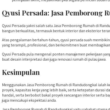
Qyusi Persada:
Jasa Pemborong 
Qyusi Persada yakni salah satu Jasa Pemborong Rumah di Rand
bangun berkualitas, termasuk bentuk interior dan eksterior te
Atas pengalaman bertahun-tahun, qyusi persada suah membikin 
yang terampil, profesional, dan berkomitmen buat membagikan
Qyusi Persada pula mengenal ponten manajemen pekerjaan yang ef
buat desain interpretasi dan juga renovasi rumah di pulau jawa.
Kesimpulan
Menggunakan Jasa Pemborong Rumah di Randudongkal ialah ke
proyek, kapasitas kerja yang lebih baik, serta ketepatan durasi
handal, serta berbobot bakal proyek rancangan interior serta b
juga mencukupi ekspektasi anda.
Jasa Pemborong Rumah di Randudongkal yaitu sahabat utama d