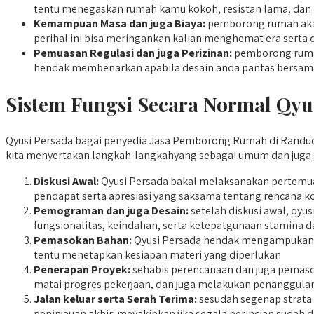
tentu menegaskan rumah kamu kokoh, resistan lama, dan 
Kemampuan Masa dan juga Biaya:
pemborong rumah akan 
perihal ini bisa meringankan kalian menghemat era serta 
Pemuasan Regulasi dan juga Perizinan:
pemborong rumah
hendak membenarkan apabila desain anda pantas bersama
Sistem Fungsi Secara Normal Qyu
Qyusi Persada bagai penyedia Jasa Pemborong Rumah di Randudo
kita menyertakan langkah-langkahyang sebagai umum dan juga g
Diskusi Awal:
Qyusi Persada bakal melaksanakan pertemua
pendapat serta apresiasi yang saksama tentang rencana ko
Pemograman dan juga Desain:
setelah diskusi awal, qy
fungsionalitas, keindahan, serta ketepatgunaan stamina 
Pemasokan Bahan:
Qyusi Persada hendak mengampukan pe
tentu menetapkan kesiapan materi yang diperlukan
Penerapan Proyek:
sehabis perencanaan dan juga pemaso
matai progres pekerjaan, dan juga melakukan penanggula
Jalan keluar serta Serah Terima:
sesudah segenap strata 
peninjauan akhir, meyakinkan jika segala perincian suda