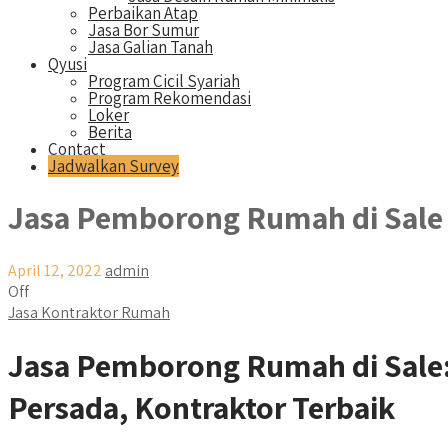
Perbaikan Atap
Jasa Bor Sumur
Jasa Galian Tanah
Qyusi
Program Cicil Syariah
Program Rekomendasi
Loker
Berita
Contact
Jadwalkan Survey
Jasa Pemborong Rumah di Sale
April 12, 2022
admin
Off
Jasa Kontraktor Rumah
Jasa Pemborong Rumah di Sal
Persada, Kontraktor Terbaik