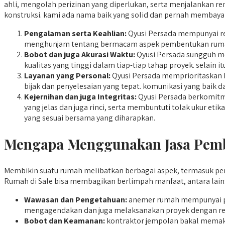
ahli, mengolah perizinan yang diperlukan, serta menjalankan ren
konstruksi. kami ada nama baik yang solid dan pernah membayar
Pengalaman serta Keahlian:
Qyusi Persada mempunyai reg
menghunjam tentang bermacam aspek pembentukan rumah
Bobot dan juga Akurasi Waktu:
Qyusi Persada sungguh me
kualitas yang tinggi dalam tiap-tiap tahap proyek. selain 
Layanan yang Personal:
Qyusi Persada memprioritaskan h
bijak dan penyelesaian yang tepat. komunikasi yang baik d
Kejernihan dan juga Integritas:
Qyusi Persada berkomitm
yang jelas dan juga rinci, serta membuntuti tolak ukur 
yang sesuai bersama yang diharapkan.
Mengapa Menggunakan Jasa Pembo
Membikin suatu rumah melibatkan berbagai aspek, termasuk pe
Rumah di Sale bisa membagikan berlimpah manfaat, antara lain
Wawasan dan Pengetahuan:
anemer rumah mempunyai p
mengagendakan dan juga melaksanakan proyek dengan reali
Bobot dan Keamanan:
kontraktor jempolan bakal memaka