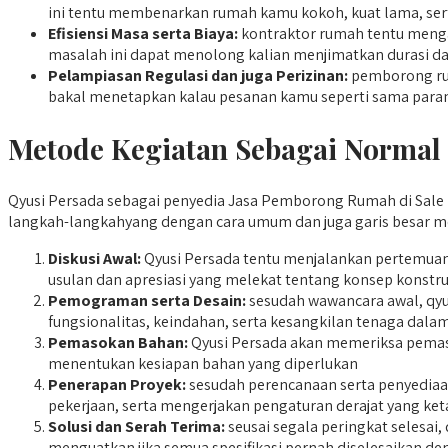
ini tentu membenarkan rumah kamu kokoh, kuat lama, sert
Efisiensi Masa serta Biaya:
kontraktor rumah tentu menga
masalah ini dapat menolong kalian menjimatkan durasi da
Pelampiasan Regulasi dan juga Perizinan:
pemborong rum
bakal menetapkan kalau pesanan kamu seperti sama para
Metode Kegiatan Sebagai Normal
Qyusi Persada sebagai penyedia Jasa Pemborong Rumah di Sale m
langkah-langkahyang dengan cara umum dan juga garis besar me
Diskusi Awal:
Qyusi Persada tentu menjalankan pertemuan
usulan dan apresiasi yang melekat tentang konsep konstru
Pemograman serta Desain:
sesudah wawancara awal, qyu
fungsionalitas, keindahan, serta kesangkilan tenaga dala
Pemasokan Bahan:
Qyusi Persada akan memeriksa pemaso
menentukan kesiapan bahan yang diperlukan
Penerapan Proyek:
sesudah perencanaan serta penyediaan
pekerjaan, serta mengerjakan pengaturan derajat yang keta
Solusi dan Serah Terima:
seusai segala peringkat selesai
menguatkan jika semua spesifikasi pernah diselesaikan d