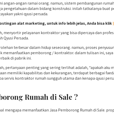
i angan-angan ramai orang. namun, sistem pembangunan rumah y
ga pengetahuan dalam bidang konstruksi. inilah tatkalanya buat p
cayakan yakni qyusi persada.
ostingan alat marketing, untuk info lebih jelas, Anda bisa klik
menyortir pelayanan kontraktor yang bisa dipercaya dan profes
h Qyusi Persada.
erolehan terbesar dalam hidup seseorang. namun, proses penyus
gak memanfaatkan pemborong / kontraktor. dalam tulisan ini, say
baik di pabrik ini.
h, pertanyaan penting yang sering terlihat adalah, “apakah aku
n memiliki kapabilitas dan kekurangan, terdapat berbagai faed
pa servis kontraktor rumah sungguh utama dan kenapa qyusi persa
orong Rumah di Sale ?
genal mengapa memanfaatkan Jasa Pemborong Rumah di Sale. pro