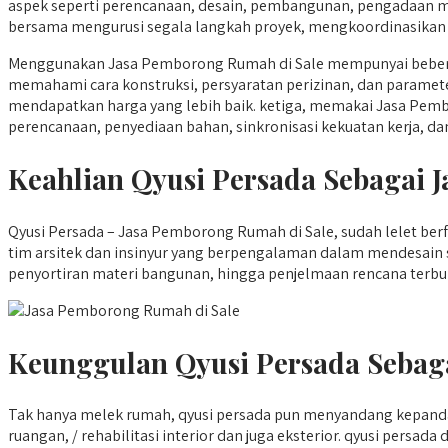
aspek seperti perencanaan, desain, pembangunan, pengadaan m
bersama mengurusi segala langkah proyek, mengkoordinasikan su
Menggunakan Jasa Pemborong Rumah di Sale mempunyai bebera
memahami cara konstruksi, persyaratan perizinan, dan paramete
mendapatkan harga yang lebih baik. ketiga, memakai Jasa Pembo
perencanaan, penyediaan bahan, sinkronisasi kekuatan kerja, dan
Keahlian Qyusi Persada Sebagai
Qyusi Persada – Jasa Pemborong Rumah di Sale, sudah lelet be
tim arsitek dan insinyur yang berpengalaman dalam mendesain
penyortiran materi bangunan, hingga penjelmaan rencana terbuka
Keunggulan Qyusi Persada Sebag
Tak hanya melek rumah, qyusi persada pun menyandang kepand
ruangan, / rehabilitasi interior dan juga eksterior. qyusi pe