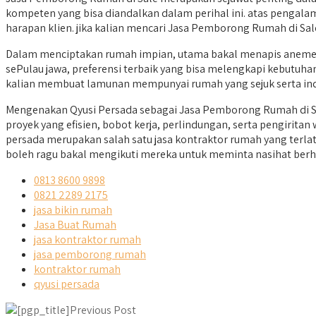
kompeten yang bisa diandalkan dalam perihal ini. atas pengala
harapan klien. jika kalian mencari Jasa Pemborong Rumah di Sal
Dalam menciptakan rumah impian, utama bakal menapis anemer r
sePulau jawa, preferensi terbaik yang bisa melengkapi kebutuhan
kalian membuat lamunan mempunyai rumah yang sejuk serta in
Mengenakan Qyusi Persada sebagai Jasa Pemborong Rumah di S
proyek yang efisien, bobot kerja, perlindungan, serta pengirita
persada merupakan salah satu jasa kontraktor rumah yang terl
boleh ragu bakal mengikuti mereka untuk meminta nasihat ber
0813 8600 9898
0821 2289 2175
jasa bikin rumah
Jasa Buat Rumah
jasa kontraktor rumah
jasa pemborong rumah
kontraktor rumah
qyusi persada
Previous Post