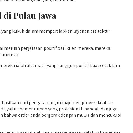
 di Pulau Jawa
si yang kukuh dalam mempersiapkan layanan arsitektur
meruah penjelasan positif dari klien mereka. mereka
n mereka.
mereka ialah alternatif yang sungguh positif buat cetak biru
hasilkan dari pengalaman, manajemen proyek, kualitas
sada yaitu anemer rumah yang profesional, handal, dan juga
rkan bahwa order anda bergerak dengan mulus dan mencukupi
nyempuraan rumah. qyusi persada yakni salah satu anemer