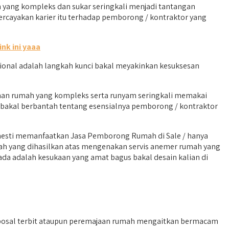
ang kompleks dan sukar seringkali menjadi tantangan
ercayakan karier itu terhadap pemborong / kontraktor yang
link ini yaaa
ional adalah langkah kunci bakal meyakinkan kesuksesan
unan rumah yang kompleks serta runyam seringkali memakai
a bakal berbantah tentang esensialnya pemborong / kontraktor
 mesti memanfaatkan Jasa Pemborong Rumah di Sale / hanya
ah yang dihasilkan atas mengenakan servis anemer rumah yang
da adalah kesukaan yang amat bagus bakal desain kalian di
posal terbit ataupun peremajaan rumah mengaitkan bermacam