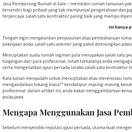
Jasa Pemborong Rumah di Sale – membikin rumah lamunan yakn
tersendiri bagi pribadi yang tak mempunyai pengetahuan dan ju
terpercaya. salah satu kontraktor paling baik yang mampu diper
Ini hanya p
Tengah ingin menjalankan penyusunan atau pembaharuan rumah, 
pekerjaan anda. salah satu anemer yang patut direnungkan adala
Menciptakan suatu rumah inginan pula merupakan salah satu p
tunjangan dari para profesional. inilah tatkalanya anda menga
serta mengenalkan qyusi persada selaku salah satu kontraktor ter
Kala kalian menyudahi untuk menciptakan atau merenovasi ruma
mengandalkan tukang biasa?” kendatipun masing-masing kesukaa
profesional. dalam artikel ini, anda bakal menggambarkan kena
pulau jawa.
Mengapa Menggunakan Jasa Pemb
Sebelum menyelidiki reputasi qyusi persada, utama buat men