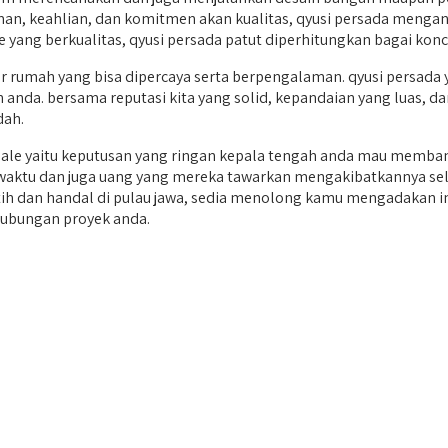
man, keahlian, dan komitmen akan kualitas, qyusi persada mengan
e yang berkualitas, qyusi persada patut diperhitungkan bagai kon
umah yang bisa dipercaya serta berpengalaman. qyusi persada y
 anda. bersama reputasi kita yang solid, kepandaian yang luas, da
dah.
ale yaitu keputusan yang ringan kepala tengah anda mau memba
n waktu dan juga uang yang mereka tawarkan mengakibatkannya selaku
atih dan handal di pulau jawa, sedia menolong kamu mengadakan 
hubungan proyek anda.