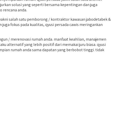
jurkan solusi yang seperti bersama kepentingan dan juga
co rencana anda.
akni salah satu pemborong / kontraktor kawasan jabodetabek &
n juga fokus pada kualitas, qyusi persada cawis meringankan
ngun / merenovasi rumah anda. manfaat keahlian, manajemen
 alternatif yang lebih positif dari memakai juru biasa. qyusi
impian rumah anda sama dapatan yang berbobot tinggi. tidak