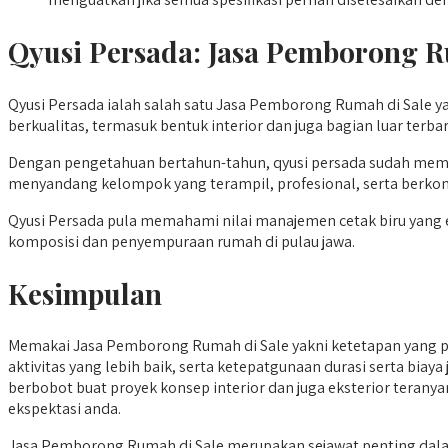
Qyusi Persada:
Jasa Pemborong R
Qyusi Persada ialah salah satu Jasa Pemborong Rumah di Sale 
berkualitas, termasuk bentuk interior dan juga bagian luar terba
Dengan pengetahuan bertahun-tahun, qyusi persada sudah membu
menyandang kelompok yang terampil, profesional, serta berk
Qyusi Persada pula memahami nilai manajemen cetak biru yang efis
komposisi dan penyempuraan rumah di pulau jawa.
Kesimpulan
Memakai Jasa Pemborong Rumah di Sale yakni ketetapan yang p
aktivitas yang lebih baik, serta ketepatgunaan durasi serta bia
berbobot buat proyek konsep interior dan juga eksterior tera
ekspektasi anda.
Jasa Pemborong Rumah di Sale merupakan sejawat penting dal