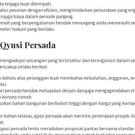
a terjaga buat ditempati.
tur pesanan dengan efisien, menghindarkan penundaan yang engg
n juga biaya dalam periode panjang.
ah yang berpengalaman hendak menunjang anda memenuhi segena
meter hukum yang berlaku.
 Qyusi Persada
engadopsi ancangan yang terstruktur dan terorganisir dalam seti
ncakup selaku berikut:
 dahulu atas pelanggan buat membahas kebutuhan, anggaran, se
ksi.
si persada hendak meluaskan desain dan juga mengagendakan str
m konsep rumah.
kan bahan bangunan berbobot tinggi dengan harga yang kompetit
 bahan selesai, qyusi persada akan merintis penerapan proyek. k
t.
, qyusi persada tentu meradukan proposal pantas bersama standar 
engan baik, serta setelah itu menurunkan rumah terhadap konsu