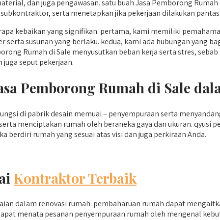
aterial, dan juga pengawasan. satu buah Jasa Pemborong Rumah 
bkontraktor, serta menetapkan jika pekerjaan dilakukan pantas 
pa kebaikan yang signifikan. pertama, kami memiliki pemaham
r serta susunan yang berlaku. kedua, kami ada hubungan yang ba
rong Rumah di Sale menyusutkan beban kerja serta stres, sebab 
 juga seput pekerjaan.
 Jasa Pemborong Rumah di Sale da
rfungsi di pabrik desain memuai – penyempuraan serta menyandan
 serta menciptakan rumah oleh beraneka gaya dan ukuran. qyusi
 berdiri rumah yang sesuai atas visi dan juga perkiraan Anda.
ai
Kontraktor Terbaik
aian dalam renovasi rumah. pembaharuan rumah dapat mengaitka
rsada dapat menata pesanan penyempuraan rumah oleh mengenal ke