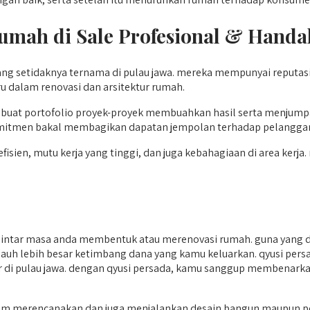
umah di Sale
Profesional & Handal
yang setidaknya ternama di pulau jawa. mereka mempunyai reputa
ru dalam renovasi dan arsitektur rumah.
at portofolio proyek-proyek membuahkan hasil serta menjumpai 
omitmen bakal membagikan dapatan jempolan terhadap pelangga
ien, mutu kerja yang tinggi, dan juga kebahagiaan di area kerja. 
intar masa anda membentuk atau merenovasi rumah. guna yang di
ya jauh lebih besar ketimbang dana yang kamu keluarkan. qyusi per
nyar di pulau jawa. dengan qyusi persada, kamu sanggup membena
am merencanakan dan juga menjalankan desain bangun maupun pe