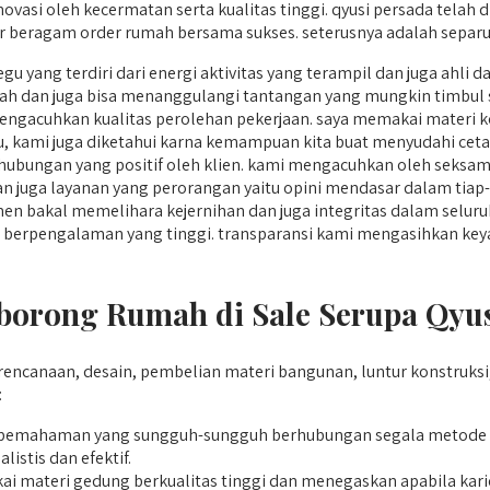
ovasi oleh kecermatan serta kualitas tinggi. qyusi persada telah 
 beragam order rumah bersama sukses. seterusnya adalah separuh
u yang terdiri dari energi aktivitas yang terampil dan juga ahl
 dan juga bisa menanggulangi tantangan yang mungkin timbul
ngacuhkan kualitas perolehan pekerjaan. saya memakai materi kon
itu, kami juga diketahui karna kemampuan kita buat menyudahi ceta
ubungan yang positif oleh klien. kami mengacuhkan oleh seksam
an juga layanan yang perorangan yaitu opini mendasar dalam tiap-
en bakal memelihara kejernihan dan juga integritas dalam selu
etika berpengalaman yang tinggi. transparansi kami mengasihkan 
rong Rumah di Sale Serupa Qyus
rencanaan, desain, pembelian materi bangunan, luntur konstru
:
emahaman yang sungguh-sungguh berhubungan segala metode p
stis dan efektif.
i materi gedung berkualitas tinggi dan menegaskan apabila kari