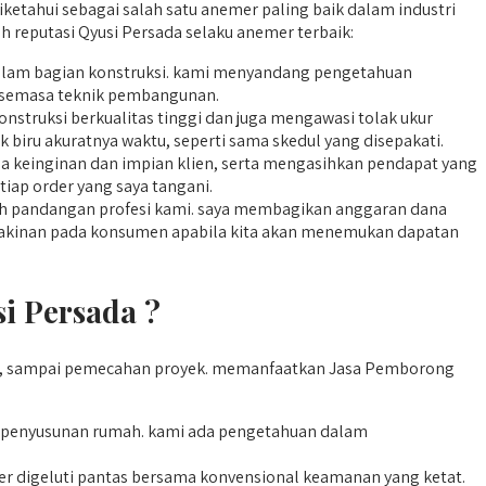
diketahui sebagai salah satu anemer paling baik dalam industri
 reputasi Qyusi Persada selaku anemer terbaik:
i dalam bagian konstruksi. kami menyandang pengetahuan
 semasa teknik pembangunan.
struksi berkualitas tinggi dan juga mengawasi tolak ukur
k biru akuratnya waktu, seperti sama skedul yang disepakati.
a keinginan dan impian klien, serta mengasihkan pendapat yang
tiap order yang saya tangani.
ruh pandangan profesi kami. saya membagikan anggaran dana
keyakinan pada konsumen apabila kita akan menemukan dapatan
i Persada ?
ksi, sampai pemecahan proyek. memanfaatkan Jasa Pemborong
enyusunan rumah. kami ada pengetahuan dalam
er digeluti pantas bersama konvensional keamanan yang ketat.