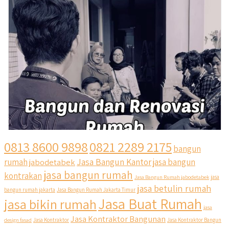
0813 8600 9898
0821 2289 2175
bangun
Jasa Bangun Kantor
rumah
jabodetabek
jasa bangun
jasa bangun rumah
kontrakan
Jasa Bangun Rumah jabodetabek
jasa
jasa betulin rumah
bangun rumah jakarta
Jasa Bangun Rumah Jakarta Timur
Jasa Buat Rumah
jasa bikin rumah
jasa
Jasa Kontraktor Bangunan
design fasad
Jasa Kontraktor
Jasa Kontraktor Bangun