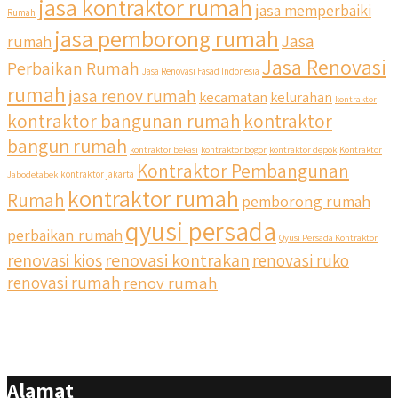
jasa kontraktor rumah
jasa memperbaiki
Rumah
jasa pemborong rumah
Jasa
rumah
Jasa Renovasi
Perbaikan Rumah
Jasa Renovasi Fasad Indonesia
rumah
jasa renov rumah
kecamatan
kelurahan
kontraktor
qyusipersada
kontraktor bangunan rumah
kontraktor
@qyusipersada
3 years ago
bangun rumah
Siapa yang udah masuk List untuk Bangun dan Renovasi
kontraktor bekasi
kontraktor bogor
kontraktor depok
Kontraktor
rumah Di @qyusipersada dengan sistem Cicilan ?? 🤗
Kontraktor Pembangunan
Jabodetabek
kontraktor jakarta
kontraktor rumah
Rumah
pemborong rumah
Untuk informasi lebih lanjut terkait program cicilan ini temen
temen bisa langsung klik link di bio yaa
qyusi persada
perbaikan rumah
Qyusi Persada Kontraktor
renovasi kios
renovasi kontrakan
renovasi ruko
#jasabangunrumahjakarta #jasarenovasirumahjakarta
#kontraktorjakarta #kontraktorbangunan
renovasi rumah
renov rumah
#kontraktorbangunanrumah #kontraktorbangunanjakarta
#kontraktorbekasi #kontraktorinteriorjakarta
#jasabangunrumahdepok #jasarenovasirumahbekasi
#jasadesainrumahmurah #jasadesainrumahjakarta
#kontraktorbangunanjabodetabek
Alamat
#jasabangunrumahjabodetabek #qyusipersada