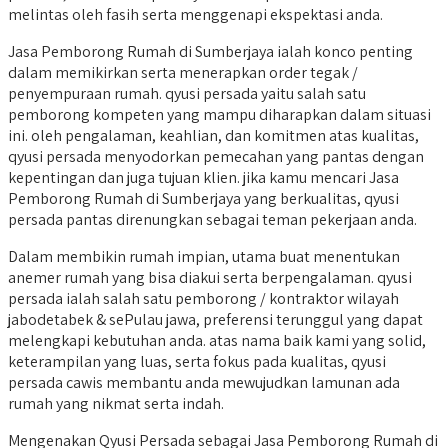
melintas oleh fasih serta menggenapi ekspektasi anda.
Jasa Pemborong Rumah di Sumberjaya ialah konco penting
dalam memikirkan serta menerapkan order tegak /
penyempuraan rumah. qyusi persada yaitu salah satu
pemborong kompeten yang mampu diharapkan dalam situasi
ini. oleh pengalaman, keahlian, dan komitmen atas kualitas,
qyusi persada menyodorkan pemecahan yang pantas dengan
kepentingan dan juga tujuan klien. jika kamu mencari Jasa
Pemborong Rumah di Sumberjaya yang berkualitas, qyusi
persada pantas direnungkan sebagai teman pekerjaan anda.
Dalam membikin rumah impian, utama buat menentukan
anemer rumah yang bisa diakui serta berpengalaman. qyusi
persada ialah salah satu pemborong / kontraktor wilayah
jabodetabek & sePulau jawa, preferensi terunggul yang dapat
melengkapi kebutuhan anda. atas nama baik kami yang solid,
keterampilan yang luas, serta fokus pada kualitas, qyusi
persada cawis membantu anda mewujudkan lamunan ada
rumah yang nikmat serta indah.
Mengenakan Qyusi Persada sebagai Jasa Pemborong Rumah di