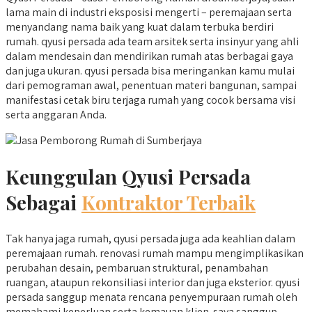
lama main di industri eksposisi mengerti – peremajaan serta
menyandang nama baik yang kuat dalam terbuka berdiri
rumah. qyusi persada ada team arsitek serta insinyur yang ahli
dalam mendesain dan mendirikan rumah atas berbagai gaya
dan juga ukuran. qyusi persada bisa meringankan kamu mulai
dari pemograman awal, penentuan materi bangunan, sampai
manifestasi cetak biru terjaga rumah yang cocok bersama visi
serta anggaran Anda.
Keunggulan Qyusi Persada
Sebagai
Kontraktor Terbaik
Tak hanya jaga rumah, qyusi persada juga ada keahlian dalam
peremajaan rumah. renovasi rumah mampu mengimplikasikan
perubahan desain, pembaruan struktural, penambahan
ruangan, ataupun rekonsiliasi interior dan juga eksterior. qyusi
persada sanggup menata rencana penyempuraan rumah oleh
memahami keperluan serta kemauan klien. saya sanggup