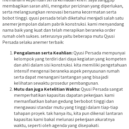
membagikan saran ahli, mengatur perizinan yang diperlukan,
serta melangsungkan renovasi bersama kecermatan serta
bobot tinggi. qyusi persada telah diketahui menjadi salah satu
anemer jempolan dalam pabrik konstruksi. kami menyandang
nama baik yang kuat dan telah merapikan beraneka order
rumah oleh sukses. seterusnya yaitu beberapa mutu Qyusi
Persada selaku anemer terbaik:
Pengalaman serta Keahlian:
Qyusi Persada mempunyai
kelompok yang terdiri dari daya kegiatan yang kompeten
dan ahli dalam sisi konstruksi. kita memiliki pengetahuan
intensif mengenai beraneka aspek penyusunan rumah
serta dapat menangani tantangan yang bisa jadi
kelihatan sewaktu prosedur pembangunan.
Mutu dan juga Ketelitian Waktu:
Qyusi Persada sangat
memperhatikan kapasitas dapatan pekerjaan. kami
memanfaatkan bahan gedung berbobot tinggi dan
mengawasi standar mutu yang tinggi dalam tiap-tiap
tahapan proyek. tak hanya itu, kita pun dikenal lantaran
kapasitas kami bakal melunasi pekerjaan akuratnya
waktu, seperti oleh agenda yang disepakati.