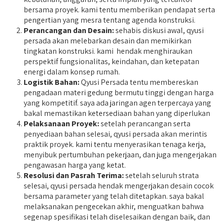
bersama proyek. kami tentu memberikan pendapat serta
pengertian yang mesra tentang agenda konstruksi.
Perancangan dan Desain:
sehabis diskusi awal, qyusi
persada akan melebarkan desain dan memikirkan
tingkatan konstruksi. kami hendak menghiraukan
perspektif fungsionalitas, keindahan, dan ketepatan
energi dalam konsep rumah.
Logistik Bahan:
Qyusi Persada tentu membereskan
pengadaan materi gedung bermutu tinggi dengan harga
yang kompetitif. saya ada jaringan agen terpercaya yang
bakal memastikan ketersediaan bahan yang diperlukan
Pelaksanaan Proyek:
setelah perancangan serta
penyediaan bahan selesai, qyusi persada akan merintis
praktik proyek. kami tentu menyerasikan tenaga kerja,
menyibuk pertumbuhan pekerjaan, dan juga mengerjakan
pengawasan harga yang ketat.
Resolusi dan Pasrah Terima:
setelah seluruh strata
selesai, qyusi persada hendak mengerjakan desain cocok
bersama parameter yang telah ditetapkan. saya bakal
melaksanakan pengecekan akhir, menguatkan bahwa
segenap spesifikasi telah diselesaikan dengan baik, dan