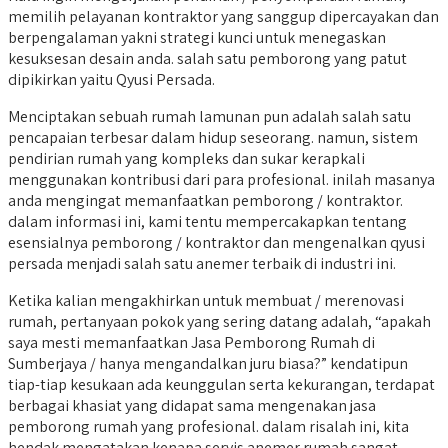
memilih pelayanan kontraktor yang sanggup dipercayakan dan
berpengalaman yakni strategi kunci untuk menegaskan
kesuksesan desain anda. salah satu pemborong yang patut
dipikirkan yaitu Qyusi Persada.
Menciptakan sebuah rumah lamunan pun adalah salah satu
pencapaian terbesar dalam hidup seseorang. namun, sistem
pendirian rumah yang kompleks dan sukar kerapkali
menggunakan kontribusi dari para profesional. inilah masanya
anda mengingat memanfaatkan pemborong / kontraktor.
dalam informasi ini, kami tentu mempercakapkan tentang
esensialnya pemborong / kontraktor dan mengenalkan qyusi
persada menjadi salah satu anemer terbaik di industri ini.
Ketika kalian mengakhirkan untuk membuat / merenovasi
rumah, pertanyaan pokok yang sering datang adalah, “apakah
saya mesti memanfaatkan Jasa Pemborong Rumah di
Sumberjaya / hanya mengandalkan juru biasa?” kendatipun
tiap-tiap kesukaan ada keunggulan serta kekurangan, terdapat
berbagai khasiat yang didapat sama mengenakan jasa
pemborong rumah yang profesional. dalam risalah ini, kita
hendak mengatakan kenapa servis anemer rumah sangat