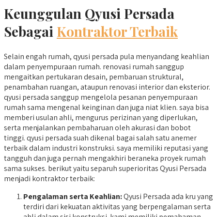
Keunggulan Qyusi Persada
Sebagai
Kontraktor Terbaik
Selain engah rumah, qyusi persada pula menyandang keahlian
dalam penyempuraan rumah. renovasi rumah sanggup
mengaitkan pertukaran desain, pembaruan struktural,
penambahan ruangan, ataupun renovasi interior dan eksterior.
qyusi persada sanggup mengelola pesanan penyempuraan
rumah sama mengenal keinginan dan juga niat klien. saya bisa
memberi usulan ahli, mengurus perizinan yang diperlukan,
serta menjalankan pembaharuan oleh akurasi dan bobot
tinggi. qyusi persada suah dikenal bagai salah satu anemer
terbaik dalam industri konstruksi. saya memiliki reputasi yang
tangguh dan juga pernah mengakhiri beraneka proyek rumah
sama sukses. berikut yaitu separuh superioritas Qyusi Persada
menjadi kontraktor terbaik:
Pengalaman serta Keahlian:
Qyusi Persada ada kru yang
terdiri dari kekuatan aktivitas yang berpengalaman serta
ahli dalam sisi konstruksi. kami memiliki pemahaman