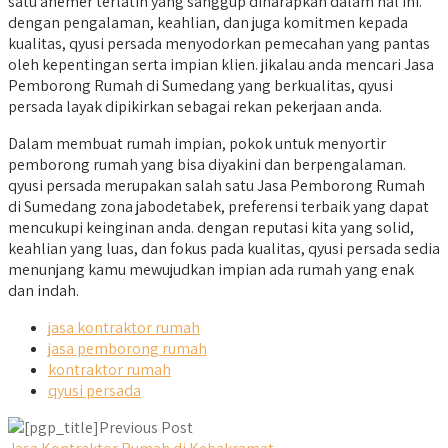
satu anemer terlatih yang sanggup diharapkan dalam hal ini.
dengan pengalaman, keahlian, dan juga komitmen kepada
kualitas, qyusi persada menyodorkan pemecahan yang pantas
oleh kepentingan serta impian klien. jikalau anda mencari Jasa
Pemborong Rumah di Sumedang yang berkualitas, qyusi
persada layak dipikirkan sebagai rekan pekerjaan anda.
Dalam membuat rumah impian, pokok untuk menyortir
pemborong rumah yang bisa diyakini dan berpengalaman.
qyusi persada merupakan salah satu Jasa Pemborong Rumah
di Sumedang zona jabodetabek, preferensi terbaik yang dapat
mencukupi keinginan anda. dengan reputasi kita yang solid,
keahlian yang luas, dan fokus pada kualitas, qyusi persada sedia
menunjang kamu mewujudkan impian ada rumah yang enak
dan indah.
jasa kontraktor rumah
jasa pemborong rumah
kontraktor rumah
qyusi persada
Previous Post