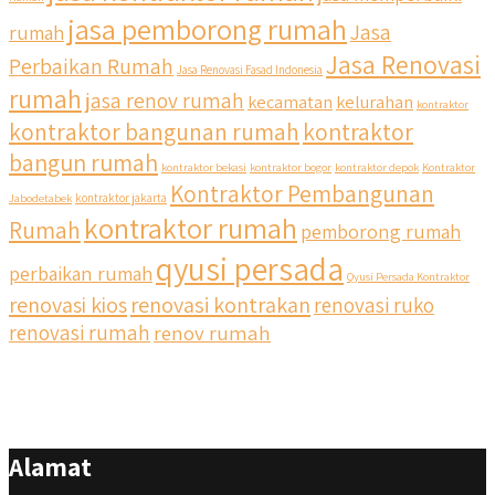
jasa pemborong rumah
Jasa
rumah
Jasa Renovasi
Perbaikan Rumah
Jasa Renovasi Fasad Indonesia
rumah
jasa renov rumah
kecamatan
kelurahan
kontraktor
qyusipersada
kontraktor bangunan rumah
kontraktor
@qyusipersada
3 years ago
bangun rumah
Siapa yang udah masuk List untuk Bangun dan Renovasi
kontraktor bekasi
kontraktor bogor
kontraktor depok
Kontraktor
rumah Di @qyusipersada dengan sistem Cicilan ?? 🤗
Kontraktor Pembangunan
Jabodetabek
kontraktor jakarta
kontraktor rumah
Rumah
pemborong rumah
Untuk informasi lebih lanjut terkait program cicilan ini temen
temen bisa langsung klik link di bio yaa
qyusi persada
perbaikan rumah
Qyusi Persada Kontraktor
renovasi kios
renovasi kontrakan
renovasi ruko
#jasabangunrumahjakarta #jasarenovasirumahjakarta
#kontraktorjakarta #kontraktorbangunan
renovasi rumah
renov rumah
#kontraktorbangunanrumah #kontraktorbangunanjakarta
#kontraktorbekasi #kontraktorinteriorjakarta
#jasabangunrumahdepok #jasarenovasirumahbekasi
#jasadesainrumahmurah #jasadesainrumahjakarta
#kontraktorbangunanjabodetabek
Alamat
#jasabangunrumahjabodetabek #qyusipersada