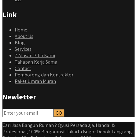
Link
Home
About Us
Blog
Services
7 Alasan Pilih Kami
Tahapan Kerja Sama
Contact
Pemborong dan Kontraktor
Paket Umrah Murah
Newletter
qyusipersada
@qyusipersada
3 years ago
Dalah satu hasil karya Qyusi persada, merenovasi rumah
biasa jadi rumah mewah dengan budget 400an, kira kira
Cari Jasa Bangun Rumah ? Qyusi Persada aja. Handal &
gimana ya hasilnya...
Profesional, 100% Bergaransi! Jakarta Bogor Depok Tangrang