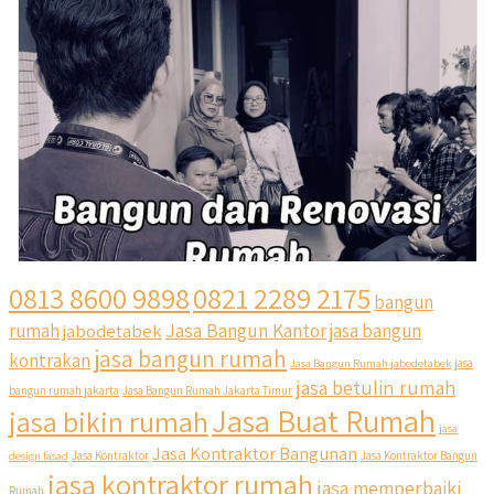
0813 8600 9898
0821 2289 2175
bangun
Jasa Bangun Kantor
rumah
jabodetabek
jasa bangun
jasa bangun rumah
kontrakan
Jasa Bangun Rumah jabodetabek
jasa
jasa betulin rumah
bangun rumah jakarta
Jasa Bangun Rumah Jakarta Timur
Jasa Buat Rumah
jasa bikin rumah
jasa
Jasa Kontraktor Bangunan
design fasad
Jasa Kontraktor
Jasa Kontraktor Bangun
jasa kontraktor rumah
jasa memperbaiki
Rumah