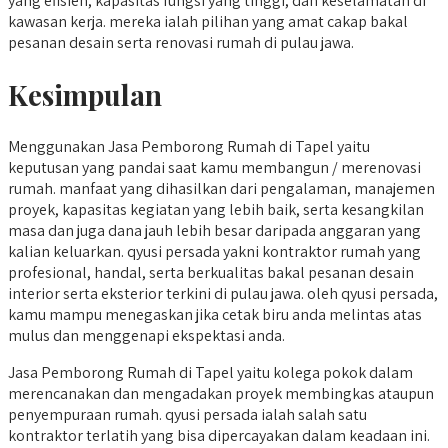
yang efisien, kapasitas fungsi yang tinggi, dan keselamatan di
kawasan kerja. mereka ialah pilihan yang amat cakap bakal
pesanan desain serta renovasi rumah di pulau jawa.
Kesimpulan
Menggunakan Jasa Pemborong Rumah di Tapel yaitu
keputusan yang pandai saat kamu membangun / merenovasi
rumah. manfaat yang dihasilkan dari pengalaman, manajemen
proyek, kapasitas kegiatan yang lebih baik, serta kesangkilan
masa dan juga dana jauh lebih besar daripada anggaran yang
kalian keluarkan. qyusi persada yakni kontraktor rumah yang
profesional, handal, serta berkualitas bakal pesanan desain
interior serta eksterior terkini di pulau jawa. oleh qyusi persada,
kamu mampu menegaskan jika cetak biru anda melintas atas
mulus dan menggenapi ekspektasi anda.
Jasa Pemborong Rumah di Tapel yaitu kolega pokok dalam
merencanakan dan mengadakan proyek membingkas ataupun
penyempuraan rumah. qyusi persada ialah salah satu
kontraktor terlatih yang bisa dipercayakan dalam keadaan ini.