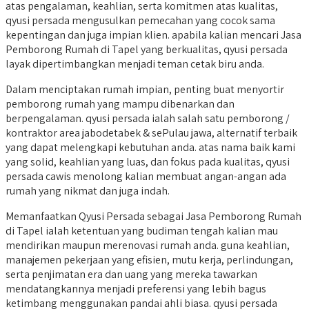
atas pengalaman, keahlian, serta komitmen atas kualitas,
qyusi persada mengusulkan pemecahan yang cocok sama
kepentingan dan juga impian klien. apabila kalian mencari Jasa
Pemborong Rumah di Tapel yang berkualitas, qyusi persada
layak dipertimbangkan menjadi teman cetak biru anda.
Dalam menciptakan rumah impian, penting buat menyortir
pemborong rumah yang mampu dibenarkan dan
berpengalaman. qyusi persada ialah salah satu pemborong /
kontraktor area jabodetabek & sePulau jawa, alternatif terbaik
yang dapat melengkapi kebutuhan anda. atas nama baik kami
yang solid, keahlian yang luas, dan fokus pada kualitas, qyusi
persada cawis menolong kalian membuat angan-angan ada
rumah yang nikmat dan juga indah.
Memanfaatkan Qyusi Persada sebagai Jasa Pemborong Rumah
di Tapel ialah ketentuan yang budiman tengah kalian mau
mendirikan maupun merenovasi rumah anda. guna keahlian,
manajemen pekerjaan yang efisien, mutu kerja, perlindungan,
serta penjimatan era dan uang yang mereka tawarkan
mendatangkannya menjadi preferensi yang lebih bagus
ketimbang menggunakan pandai ahli biasa. qyusi persada