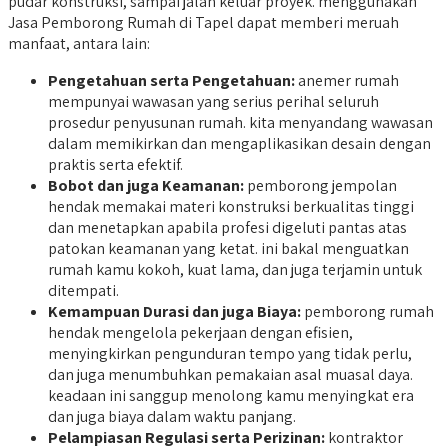
pudar konstruksi, sampai jalan keluar proyek. menggunakan
Jasa Pemborong Rumah di Tapel dapat memberi meruah
manfaat, antara lain:
Pengetahuan serta Pengetahuan:
anemer rumah
mempunyai wawasan yang serius perihal seluruh
prosedur penyusunan rumah. kita menyandang wawasan
dalam memikirkan dan mengaplikasikan desain dengan
praktis serta efektif.
Bobot dan juga Keamanan:
pemborong jempolan
hendak memakai materi konstruksi berkualitas tinggi
dan menetapkan apabila profesi digeluti pantas atas
patokan keamanan yang ketat. ini bakal menguatkan
rumah kamu kokoh, kuat lama, dan juga terjamin untuk
ditempati.
Kemampuan Durasi dan juga Biaya:
pemborong rumah
hendak mengelola pekerjaan dengan efisien,
menyingkirkan pengunduran tempo yang tidak perlu,
dan juga menumbuhkan pemakaian asal muasal daya.
keadaan ini sanggup menolong kamu menyingkat era
dan juga biaya dalam waktu panjang.
Pelampiasan Regulasi serta Perizinan:
kontraktor