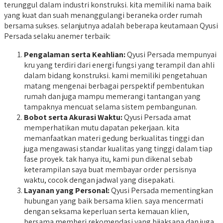
terunggul dalam industri konstruksi. kita memiliki nama baik
yang kuat dan suah menanggulangi beraneka order rumah
bersama sukses. selanjutnya adalah beberapa keutamaan Qyusi
Persada selaku anemer terbaik:
Pengalaman serta Keahlian:
Qyusi Persada mempunyai
kru yang terdiri dari energi fungsi yang terampil dan ahli
dalam bidang konstruksi. kami memiliki pengetahuan
matang mengenai berbagai perspektif pembentukan
rumah dan juga mampu memerangi tantangan yang
tampaknya mencuat selama sistem pembangunan.
Bobot serta Akurasi Waktu:
Qyusi Persada amat
memperhatikan mutu dapatan pekerjaan. kita
memanfaatkan materi gedung berkualitas tinggi dan
juga mengawasi standar kualitas yang tinggi dalam tiap
fase proyek. tak hanya itu, kami pun dikenal sebab
keterampilan saya buat membayar order persisnya
waktu, cocok dengan jadwal yang disepakati.
Layanan yang Personal:
Qyusi Persada mementingkan
hubungan yang baik bersama klien. saya mencermati
dengan seksama keperluan serta kemauan klien,
bersama memberi rekomendasi yang bijaksana dan juga