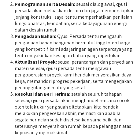
Pemograman serta Desain:
seusai dialog awal, qyusi
persada akan meluaskan desain dan juga mempersiapkan
jenjang konstruksi. saya tentu memperhatikan penilaian
fungsionalitas, keindahan, serta kedayagunaan energi
dalam desain rumah.
Pengadaan Bahan:
Qyusi Persada tentu mengasuh
pengadaan bahan bangunan bermutu tinggi oleh harga
yang kompetitif. kami ada jaringan agen terpercaya yang
tentu meyakinkan kesiapan bahan yang diperlukan
Aktualisasi Proyek:
seusai perancangan dan penyediaan
materi selesai, qyusi persada tentu mengawali
pengoperasian proyek. kami hendak menyerasikan daya
kerja, memandori progres pekerjaan, serta mengerjakan
penanggulangan mutu yang ketat.
Resolusi dan Beri Terima:
setelah seluruh tahapan
selesai, qyusi persada akan menghandel rencana cocok
oleh tolak ukur yang suah ditetapkan. kita hendak
melakukan pengecekan akhir, memastikan apabila
segala perincian sudah diselesaikan sama baik, dan
seterusnya menyerahkan rumah kepada pelanggan atas
kepuasan yang maksimal.