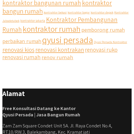
kontraktor bangunan rumah
kontraktor
bangun rumah
kontraktor bekasi
kontraktor bogor
kontraktor depok
Kontraktor
Kontraktor Pembangunan
Jabodetabek
kontraktor jakarta
kontraktor rumah
Rumah
pemborong rumah
qyusi persada
perbaikan rumah
Qyusi Persada Kontraktor
renovasi kios
renovasi kontrakan
renovasi ruko
renovasi rumah
renov rumah
Alamat
Free Konsultasi Datang ke Kantor
Qyusi Persada | Jasa Bangun Rumah
Zam Zam Square Condet Unit 5A. Jl. Raya Condet No.4,
RT.10/RW.3, Balekambang, Kec. Kramat jati