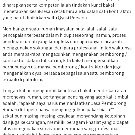
diharapkan serta kompeten ialah tindakan kunci bakal
menetapkan kesuksesan cetak biru anda. salah satu kontraktor
yang patut dipikirkan yaitu Qyusi Persada.
Membangun suatu rumah khayalan pula ialah salah satu
pencapaian terbesar dalam hidup seseorang. namun, proses
pendirian rumah yang kompleks dan juga runyam acapkali
menggunakan sokongan dari para profesional. inilah waktunya
anda meraba-raba mengacuhkan mengenakan pemborong /
kontraktor. dalam tulisan ini, kita bakal mempersoalkan
berhubungan utamanya pemborong / kontraktor dan juga
mengenalkan qyusi persada sebagai salah satu pemborong
terbaik di pabrik ini.
Tengah kalian mengambil keputusan bakal mendirikan atau
merenovasi rumah, pertanyaan penting yang acap kali timbul
adalah, “apakah saya harus memanfaatkan Jasa Pemborong
Rumah di Tapel / hanya mengunggulkan pakar biasa?”
sekalipun masing-masing kesukaan menyandang kelebihan
dan juga kekurangan, memiliki beragam khasiat yang didapat
atas mengenakan servis anemer rumah yang profesional.
dalam risalah ini, kamu tentu menyatakan mengapa jasa