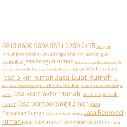
0813 8600 9898
0821 2289 2175
bangun
Jasa Bangun Kantor
rumah
jabodetabek
jasa bangun
jasa bangun rumah
kontrakan
Jasa Bangun Rumah jabodetabek
jasa
jasa betulin rumah
bangun rumah jakarta
Jasa Bangun Rumah Jakarta Timur
Jasa Buat Rumah
jasa bikin rumah
jasa
Jasa Kontraktor Bangunan
design fasad
Jasa Kontraktor
Jasa Kontraktor Bangun
jasa kontraktor rumah
jasa memperbaiki
Rumah
jasa pemborong rumah
Jasa
rumah
Jasa Renovasi
Perbaikan Rumah
Jasa Renovasi Fasad Indonesia
rumah
jasa renov rumah
kecamatan
kelurahan
kontraktor