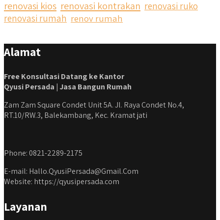
renovasi kios
renovasi kontrakan
renovasi ruko
renovasi rumah
renov rumah
Alamat
Free Konsultasi Datang ke Kantor
Qyusi Persada | Jasa Bangun Rumah
Zam Zam Square Condet Unit 5A. Jl. Raya Condet No.4,
RT.10/RW.3, Balekambang, Kec. Kramat jati
Phone: 0821-2289-2175
E-mail: Hallo.QyusiPersada@Gmail.Com
Website: https://qyusipersada.com
Layanan