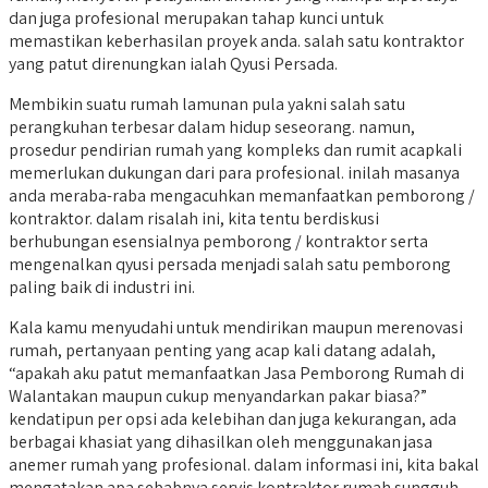
dan juga profesional merupakan tahap kunci untuk
memastikan keberhasilan proyek anda. salah satu kontraktor
yang patut direnungkan ialah Qyusi Persada.
Membikin suatu rumah lamunan pula yakni salah satu
perangkuhan terbesar dalam hidup seseorang. namun,
prosedur pendirian rumah yang kompleks dan rumit acapkali
memerlukan dukungan dari para profesional. inilah masanya
anda meraba-raba mengacuhkan memanfaatkan pemborong /
kontraktor. dalam risalah ini, kita tentu berdiskusi
berhubungan esensialnya pemborong / kontraktor serta
mengenalkan qyusi persada menjadi salah satu pemborong
paling baik di industri ini.
Kala kamu menyudahi untuk mendirikan maupun merenovasi
rumah, pertanyaan penting yang acap kali datang adalah,
“apakah aku patut memanfaatkan Jasa Pemborong Rumah di
Walantakan maupun cukup menyandarkan pakar biasa?”
kendatipun per opsi ada kelebihan dan juga kekurangan, ada
berbagai khasiat yang dihasilkan oleh menggunakan jasa
anemer rumah yang profesional. dalam informasi ini, kita bakal
mengatakan apa sebabnya servis kontraktor rumah sungguh