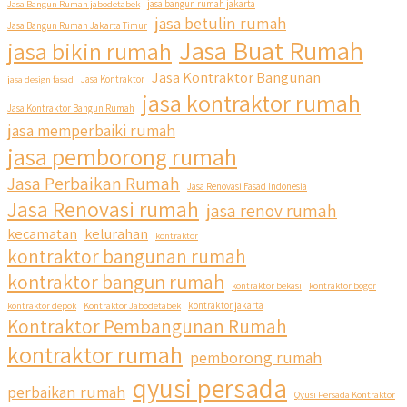
Jasa Bangun Rumah jabodetabek
jasa bangun rumah jakarta
jasa betulin rumah
Jasa Bangun Rumah Jakarta Timur
Jasa Buat Rumah
jasa bikin rumah
Jasa Kontraktor Bangunan
jasa design fasad
Jasa Kontraktor
jasa kontraktor rumah
Jasa Kontraktor Bangun Rumah
jasa memperbaiki rumah
jasa pemborong rumah
Jasa Perbaikan Rumah
Jasa Renovasi Fasad Indonesia
Jasa Renovasi rumah
jasa renov rumah
kecamatan
kelurahan
kontraktor
kontraktor bangunan rumah
kontraktor bangun rumah
kontraktor bekasi
kontraktor bogor
kontraktor depok
Kontraktor Jabodetabek
kontraktor jakarta
Kontraktor Pembangunan Rumah
kontraktor rumah
pemborong rumah
qyusi persada
perbaikan rumah
Qyusi Persada Kontraktor