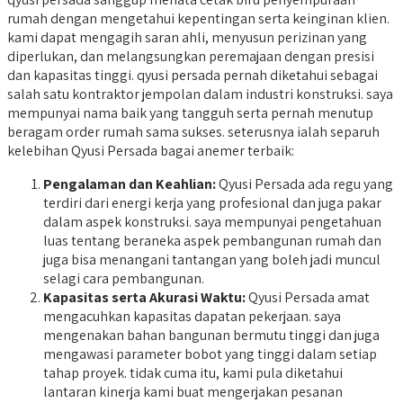
rumah dengan mengetahui kepentingan serta keinginan klien.
kami dapat mengagih saran ahli, menyusun perizinan yang
diperlukan, dan melangsungkan peremajaan dengan presisi
dan kapasitas tinggi. qyusi persada pernah diketahui sebagai
salah satu kontraktor jempolan dalam industri konstruksi. saya
mempunyai nama baik yang tangguh serta pernah menutup
beragam order rumah sama sukses. seterusnya ialah separuh
kelebihan Qyusi Persada bagai anemer terbaik:
Pengalaman dan Keahlian:
Qyusi Persada ada regu yang
terdiri dari energi kerja yang profesional dan juga pakar
dalam aspek konstruksi. saya mempunyai pengetahuan
luas tentang beraneka aspek pembangunan rumah dan
juga bisa menangani tantangan yang boleh jadi muncul
selagi cara pembangunan.
Kapasitas serta Akurasi Waktu:
Qyusi Persada amat
mengacuhkan kapasitas dapatan pekerjaan. saya
mengenakan bahan bangunan bermutu tinggi dan juga
mengawasi parameter bobot yang tinggi dalam setiap
tahap proyek. tidak cuma itu, kami pula diketahui
lantaran kinerja kami buat mengerjakan pesanan