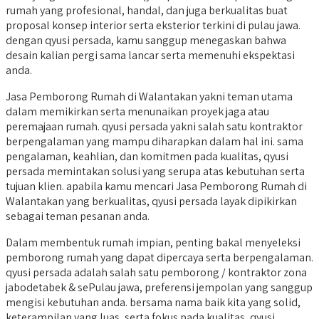
rumah yang profesional, handal, dan juga berkualitas buat
proposal konsep interior serta eksterior terkini di pulau jawa.
dengan qyusi persada, kamu sanggup menegaskan bahwa
desain kalian pergi sama lancar serta memenuhi ekspektasi
anda.
Jasa Pemborong Rumah di Walantakan yakni teman utama
dalam memikirkan serta menunaikan proyek jaga atau
peremajaan rumah. qyusi persada yakni salah satu kontraktor
berpengalaman yang mampu diharapkan dalam hal ini. sama
pengalaman, keahlian, dan komitmen pada kualitas, qyusi
persada memintakan solusi yang serupa atas kebutuhan serta
tujuan klien. apabila kamu mencari Jasa Pemborong Rumah di
Walantakan yang berkualitas, qyusi persada layak dipikirkan
sebagai teman pesanan anda.
Dalam membentuk rumah impian, penting bakal menyeleksi
pemborong rumah yang dapat dipercaya serta berpengalaman.
qyusi persada adalah salah satu pemborong / kontraktor zona
jabodetabek & sePulau jawa, preferensi jempolan yang sanggup
mengisi kebutuhan anda. bersama nama baik kita yang solid,
keterampilan yang luas, serta fokus pada kualitas, qyusi