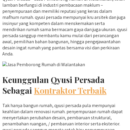
lamban berfungsi di industri pembacaan maklum –
penyempuraan dan memiliki reputasi yang keras dalam
mafhum rumah. qyusi persada mempunyai kru arsitek dan juga
insinyur yang kompeten dalam menskemakan serta
mendirikan rumah sama bermacam gaya dan juga ukuran. qyusi
persada sanggup membantu kamu mulai dari perancangan
awal, pemilihan bahan bangunan, hingga pengejawantahan
desain ingat rumah yang pantas bersama visi dan perkiraan
Anda.
Keunggulan Qyusi Persada
Sebagai
Kontraktor Terbaik
Tak hanya bangun rumah, qyusi persada pula mempunyai
keahlian dalam renovasi rumah. penyempuraan rumah dapat
menyertakan perubahan desain, pembaruan struktural,
penambahan ruangan, / pembaruan interior serta eksterior.
qyusi persada sanggup menata cetak biru penyempuraan