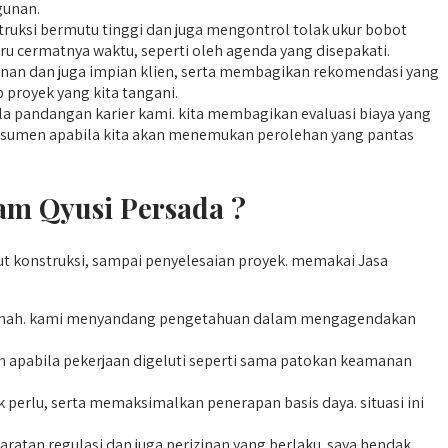
gunan.
truksi bermutu tinggi dan juga mengontrol tolak ukur bobot
iru cermatnya waktu, seperti oleh agenda yang disepakati.
ginan dan juga impian klien, serta membagikan rekomendasi yang
 proyek yang kita tangani.
a pandangan karier kami. kita membagikan evaluasi biaya yang
konsumen apabila kita akan menemukan perolehan yang pantas
m Qyusi Persada ?
t konstruksi, sampai penyelesaian proyek. memakai Jasa
umah. kami menyandang pengetahuan dalam mengagendakan
apabila pekerjaan digeluti seperti sama patokan keamanan
perlu, serta memaksimalkan penerapan basis daya. situasi ini
tan regulasi dan juga perizinan yang berlaku. saya hendak