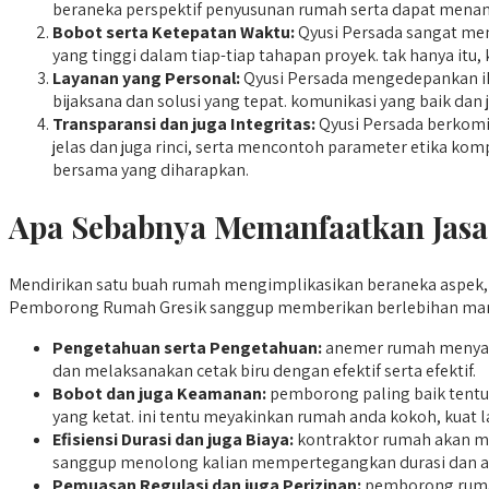
beraneka perspektif penyusunan rumah serta dapat menan
Bobot serta Ketepatan Waktu:
Qyusi Persada sangat men
yang tinggi dalam tiap-tiap tahapan proyek. tak hanya itu,
Layanan yang Personal:
Qyusi Persada mengedepankan ika
bijaksana dan solusi yang tepat. komunikasi yang baik da
Transparansi dan juga Integritas:
Qyusi Persada berkomit
jelas dan juga rinci, serta mencontoh parameter etika k
bersama yang diharapkan.
Apa Sebabnya Memanfaatkan Jas
Mendirikan satu buah rumah mengimplikasikan beraneka aspek, 
Pemborong Rumah Gresik sanggup memberikan berlebihan manfa
Pengetahuan serta Pengetahuan:
anemer rumah menyan
dan melaksanakan cetak biru dengan efektif serta efektif.
Bobot dan juga Keamanan:
pemborong paling baik tentu
yang ketat. ini tentu meyakinkan rumah anda kokoh, kuat l
Efisiensi Durasi dan juga Biaya:
kontraktor rumah akan men
sanggup menolong kalian mempertegangkan durasi dan a
Pemuasan Regulasi dan juga Perizinan:
pemborong rumah 