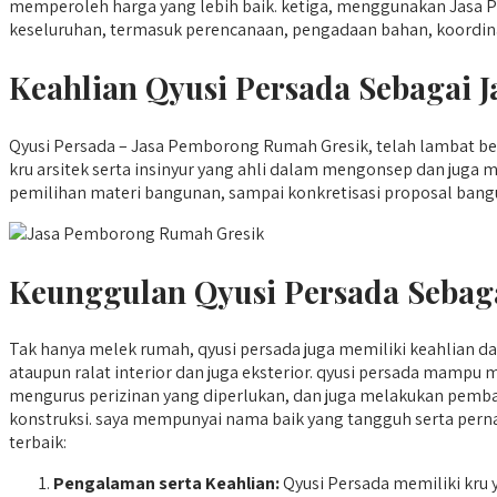
memperoleh harga yang lebih baik. ketiga, menggunakan Jasa 
keseluruhan, termasuk perencanaan, pengadaan bahan, koordinas
Keahlian Qyusi Persada Sebagai
Qyusi Persada – Jasa Pemborong Rumah Gresik, telah lambat bek
kru arsitek serta insinyur yang ahli dalam mengonsep dan juga
pemilihan materi bangunan, sampai konkretisasi proposal bangu
Keunggulan Qyusi Persada Sebag
Tak hanya melek rumah, qyusi persada juga memiliki keahlian
ataupun ralat interior dan juga eksterior. qyusi persada mam
mengurus perizinan yang diperlukan, dan juga melakukan pembah
konstruksi. saya mempunyai nama baik yang tangguh serta pern
terbaik:
Pengalaman serta Keahlian:
Qyusi Persada memiliki kru 