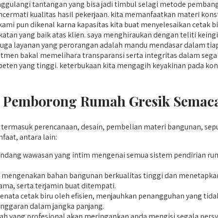
ggulangi tantangan yang bisa jadi timbul selagi metode pemban
cermati kualitas hasil pekerjaan. kita memanfaatkan materi kons
 kami pun dikenal karna kapasitas kita buat menyelesaikan cetak b
tan yang baik atas klien. saya menghiraukan dengan teliti kein
n juga layanan yang perorangan adalah mandu mendasar dalam tiap
men bakal memelihara transparansi serta integritas dalam segal
ompeten yang tinggi. keterbukaan kita mengagih keyakinan pada 
a Pemborong Rumah Gresik Semaca
termasuk perencanaan, desain, pembelian materi bangunan, sepu
at, antara lain:
dang wawasan yang intim mengenai semua sistem pendirian r
 mengenakan bahan bangunan berkualitas tinggi dan menetapkan 
ama, serta terjamin buat ditempati.
ata cetak biru oleh efisien, menjauhkan penangguhan yang tidak 
nggaran dalam jangka panjang.
yang profesional akan meringankan anda mengisi segala persyara