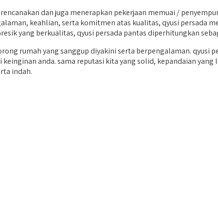
ncanakan dan juga menerapkan pekerjaan memuai / penyempuraan
galaman, keahlian, serta komitmen atas kualitas, qyusi persada 
esik yang berkualitas, qyusi persada pantas diperhitungkan sebag
ong rumah yang sanggup diyakini serta berpengalaman. qyusi pe
 keinginan anda. sama reputasi kita yang solid, kepandaian yang l
ta indah.