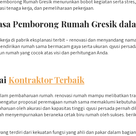
Pemborong Rumah Gresik menurunkan bobot kegiatan serta stres, 
i tenaga kerja, dan pemeliharaan pekerjaan.
 Jasa Pemborong Rumah Gresik da
erja di pabrik eksplanasi terbit – renovasi dan menyandang nam
 mendirikan rumah sama bermacam gaya serta ukuran. qyusi persad
n rumah yang cocok atas visi dan perhitungan Anda.
ai
Kontraktor Terbaik
 dalam pembaharuan rumah. renovasi rumah mampu melibatkan tra
pu mengatur proposal peremajaan rumah sama memaklumi kebutuhan
aruan oleh akurasi dan kapasitas tinggi. qyusi persada pernah d
ah menyempurnakan beraneka cetak biru rumah oleh sukses. berik
yang terdiri dari kekuatan fungsi yang ahli dan pakar dalam bag