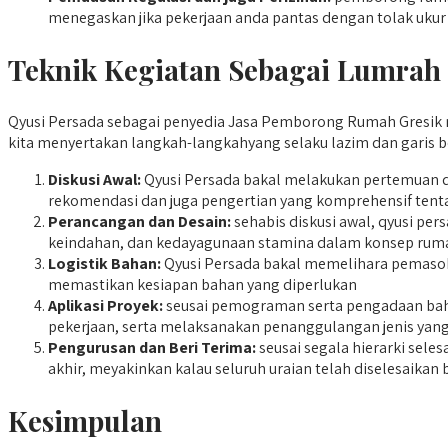
menegaskan jika pekerjaan anda pantas dengan tolak ukur
Teknik Kegiatan Sebagai Lumrah
Qyusi Persada sebagai penyedia Jasa Pemborong Rumah Gresik m
kita menyertakan langkah-langkahyang selaku lazim dan garis be
Diskusi Awal:
Qyusi Persada bakal melakukan pertemuan d
rekomendasi dan juga pengertian yang komprehensif tenta
Perancangan dan Desain:
sehabis diskusi awal, qyusi pe
keindahan, dan kedayagunaan stamina dalam konsep rum
Logistik Bahan:
Qyusi Persada bakal memelihara pemasokan
memastikan kesiapan bahan yang diperlukan
Aplikasi Proyek:
seusai pemograman serta pengadaan baha
pekerjaan, serta melaksanakan penanggulangan jenis yang
Pengurusan dan Beri Terima:
seusai segala hierarki sele
akhir, meyakinkan kalau seluruh uraian telah diselesai
Kesimpulan