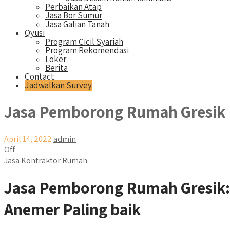
Perbaikan Atap
Jasa Bor Sumur
Jasa Galian Tanah
Qyusi
Program Cicil Syariah
Program Rekomendasi
Loker
Berita
Contact
Jadwalkan Survey
Jasa Pemborong Rumah Gresik
April 14, 2022
admin
Off
Jasa Kontraktor Rumah
Jasa Pemborong Rumah Gresik: 
Anemer Paling baik