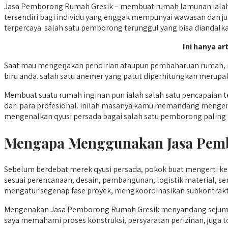
Jasa Pemborong Rumah Gresik – membuat rumah lamunan ialah 
tersendiri bagi individu yang enggak mempunyai wawasan dan ju
terpercaya. salah satu pemborong terunggul yang bisa diandalk
Ini hanya ar
Saat mau mengerjakan pendirian ataupun pembaharuan rumah, me
biru anda. salah satu anemer yang patut diperhitungkan merupa
Membuat suatu rumah inginan pun ialah salah satu pencapaian
dari para profesional. inilah masanya kamu memandang mengena
mengenalkan qyusi persada bagai salah satu pemborong paling bai
Mengapa Menggunakan Jasa Pemb
Sebelum berdebat merek qyusi persada, pokok buat mengerti 
sesuai perencanaan, desain, pembangunan, logistik material
mengatur segenap fase proyek, mengkoordinasikan subkontrakto
Mengenakan Jasa Pemborong Rumah Gresik menyandang sejumla
saya memahami proses konstruksi, persyaratan perizinan, juga t