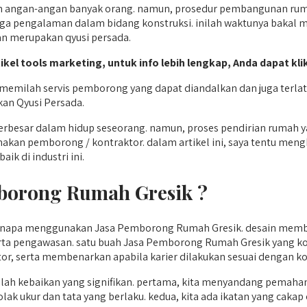
angan-angan banyak orang. namun, prosedur pembangunan rumah
ga pengalaman dalam bidang konstruksi. inilah waktunya bakal m
an merupakan qyusi persada.
tikel tools marketing, untuk info lebih lengkap, Anda dapat kli
milah servis pemborong yang dapat diandalkan dan juga terlati
kan Qyusi Persada.
 terbesar dalam hidup seseorang. namun, proses pendirian ruma
kan pemborong / kontraktor. dalam artikel ini, saya tentu meng
k di industri ini.
orong Rumah Gresik ?
kenapa menggunakan Jasa Pemborong Rumah Gresik. desain membi
, serta pengawasan. satu buah Jasa Pemborong Rumah Gresik ya
r, serta membenarkan apabila karier dilakukan sesuai dengan ko
h kebaikan yang signifikan. pertama, kita menyandang pemah
olak ukur dan tata yang berlaku. kedua, kita ada ikatan yang cak