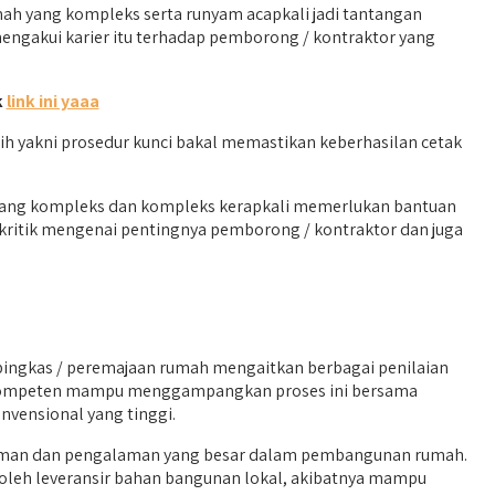
 yang kompleks serta runyam acapkali jadi tantangan
engakui karier itu terhadap pemborong / kontraktor yang
k
link ini yaaa
h yakni prosedur kunci bakal memastikan keberhasilan cetak
h yang kompleks dan kompleks kerapkali memerlukan bantuan
kritik mengenai pentingnya pemborong / kontraktor dan juga
ngkas / peremajaan rumah mengaitkan berbagai penilaian
ng kompeten mampu menggampangkan proses ini bersama
nvensional yang tinggi.
aman dan pengalaman yang besar dalam pembangunan rumah.
ap oleh leveransir bahan bangunan lokal, akibatnya mampu