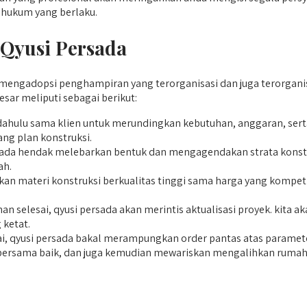
 hukum yang berlaku.
 Qyusi Persada
engadopsi penghampiran yang terorganisasi dan juga terorganisi
sar meliputi sebagai berikut:
ahulu sama klien untuk merundingkan kebutuhan, anggaran, sert
ng plan konstruksi.
rsada hendak melebarkan bentuk dan mengagendakan strata konstr
ah.
 materi konstruksi berkualitas tinggi sama harga yang kompetiti
n selesai, qyusi persada akan merintis aktualisasi proyek. ki
 ketat.
sai, qyusi persada bakal merampungkan order pantas atas paramet
kan bersama baik, dan juga kemudian mewariskan mengalihkan rum