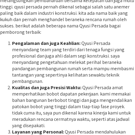
melangsungkan pembaharuan bersama ketepatan dan juga mutu
tinggi. qyusi persada pernah dikenal sebagai salah satu anemer
paling baik dalam industri konstruksi. kita ada nama baik yang
kukuh dan pernah menghandel beraneka rencana rumah oleh
sukses. berikut adalah beberapa nama Qyusi Persada bagai
pemborong terbaik:
Pengalaman dan juga Keahlian:
Qyusi Persada
menyandang team yang terdiri dari tenaga fungsi yang
profesional dan juga ahli dalam segi konstruksi. saya
menyandang pengetahuan melekat perihal beraneka
pandangan pembangunan rumah serta mampu membasmi
tantangan yang sepertinya kelihatan sewaktu teknik
pembangunan.
Kualitas dan juga Presisi Waktu:
Qyusi Persada amat
memperhatikan bobot dapatan pekerjaan. kami memakai
bahan bangunan berbobot tinggi dan juga mengendalikan
patokan bobot yang tinggi dalam tiap-tiap fase proyek.
tidak cuma itu, saya pun dikenal karena kinerja kami untuk
meradukan rencana cermatnya waktu, seperti atas jadwal
yang disepakati.
Layanan yang Personal:
Qyusi Persada mendahulukan