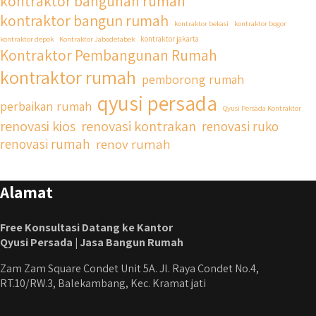
kontraktor bangunan rumah
kontraktor bangun rumah
kontraktor bekasi
kontraktor bogor
kontraktor depok
Kontraktor Jabodetabek
kontraktor jakarta
Kontraktor Pembangunan Rumah
kontraktor rumah
pemborong rumah
qyusi persada
perbaikan rumah
Qyusi Persada Kontraktor
renovasi kios
renovasi kontrakan
renovasi ruko
renovasi rumah
renov rumah
Alamat
Free Konsultasi Datang ke Kantor
Qyusi Persada | Jasa Bangun Rumah
Zam Zam Square Condet Unit 5A. Jl. Raya Condet No.4,
RT.10/RW.3, Balekambang, Kec. Kramat jati