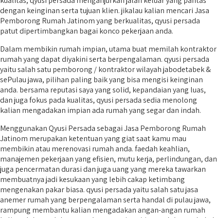
kualitas, qyusi persada menganjurkan jalan keluar yang pantas
dengan keinginan serta tujuan klien. jikalau kalian mencari Jasa
Pemborong Rumah Jatinom yang berkualitas, qyusi persada
patut dipertimbangkan bagai konco pekerjaan anda.
Dalam membikin rumah impian, utama buat memilah kontraktor
rumah yang dapat diyakini serta berpengalaman. qyusi persada
yaitu salah satu pemborong / kontraktor wilayah jabodetabek &
sePulau jawa, pilihan paling baik yang bisa mengisi keinginan
anda. bersama reputasi saya yang solid, kepandaian yang luas,
dan juga fokus pada kualitas, qyusi persada sedia menolong
kalian mengadakan impian ada rumah yang segar dan indah.
Menggunakan Qyusi Persada sebagai Jasa Pemborong Rumah
Jatinom merupakan ketentuan yang giat saat kamu mau
membikin atau merenovasi rumah anda. faedah keahlian,
manajemen pekerjaan yang efisien, mutu kerja, perlindungan, dan
juga pencermatan durasi dan juga uang yang mereka tawarkan
membuatnya jadi kesukaan yang lebih cakap ketimbang
mengenakan pakar biasa. qyusi persada yaitu salah satu jasa
anemer rumah yang berpengalaman serta handal di pulau jawa,
rampung membantu kalian mengadakan angan-angan rumah