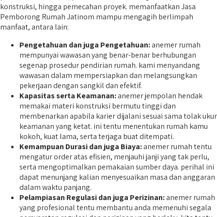
konstruksi, hingga pemecahan proyek. memanfaatkan Jasa
Pemborong Rumah Jatinom mampu mengagih berlimpah
manfaat, antara lain:
Pengetahuan dan juga Pengetahuan:
anemer rumah
mempunyai wawasan yang benar-benar berhubungan
segenap prosedur pendirian rumah. kami menyandang
wawasan dalam mempersiapkan dan melangsungkan
pekerjaan dengan sangkil dan efektif.
Kapasitas serta Keamanan:
anemer jempolan hendak
memakai materi konstruksi bermutu tinggi dan
membenarkan apabila karier dijalani sesuai sama tolak ukur
keamanan yang ketat. ini tentu menentukan rumah kamu
kokoh, kuat lama, serta terjaga buat ditempati.
Kemampuan Durasi dan juga Biaya:
anemer rumah tentu
mengatur order atas efisien, menjauhi janji yang tak perlu,
serta mengoptimalkan pemakaian sumber daya. perihal ini
dapat menunjang kalian menyesuaikan masa dan anggaran
dalam waktu panjang.
Pelampiasan Regulasi dan juga Perizinan:
anemer rumah
yang profesional tentu membantu anda memenuhi segala