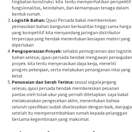
tingkatan konstruksi. kita tentu memperhatikan perspektif
fungsionalitas, keindahan, dan kemampuan tenaga dalam
bentuk rumah.
Logistik Bahan:
Qyusi Persada bakal membereskan
pemasokan bahan bangunan berkualitas tinggi sama harga
yang kompetitif. kita menyandang jaringan distributor
terpercaya yang hendak menentukan kesiapan materi yang
diperlukan
Pengoperasian Proyek:
sehabis pemograman dan logistik
bahan selesai, qyusi persada hendak mengawali perwujudan
proyek. kita tentu menyerasikan daya kerja, meneliti
progres pekerjaan, serta melakukan penanganan nilai yang
ketat.
Penunaian dan Serah Terima:
seusai segala jenjang
selesai, qyusi persada hendak membereskan pesanan
pantas oleh tolak ukur yang pernah ditetapkan. saya bakal
melaksanakan pengecekan akhir, menentukan bahwa
seluruh spesifikasi sudah diselesaikan dengan baik, dan juga
setelah itu mempersembahkan rumah kepada pelanggan
bersama kegembiraan yang maksimal.