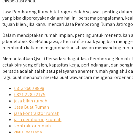
ekspektasi anda.
Jasa Pemborong Rumah Jatirogo adalah sejawat penting dalam 
yang bisa dipercayakan dalam hal ini. bersama pengalaman, kea
tujuan klien. jika kamu mencari Jasa Pemborong Rumah Jatirogo y
Dalam menciptakan rumah impian, penting untuk menentukan a
jabodetabek & sePulau jawa, alternatif terbaik yang bisa mengge
membantu kalian menggambarkan khayalan menyandang rumah y
Memanfaatkan Qyusi Persada sebagai Jasa Pemborong Rumah Jat
cetak biru yang efisien, kapasitas kerja, perlindungan, dan pen
persada adalah salah satu pelayanan anemer rumah yang ahli da
ragu buat menunuti mereka buat wawancara mengenai order an
0813 8600 9898
0821 2289 2175
jasa bikin rumah
Jasa Buat Rumah
jasa kontraktor rumah
jasa pemborong rumah
kontraktor rumah
qyusi persada