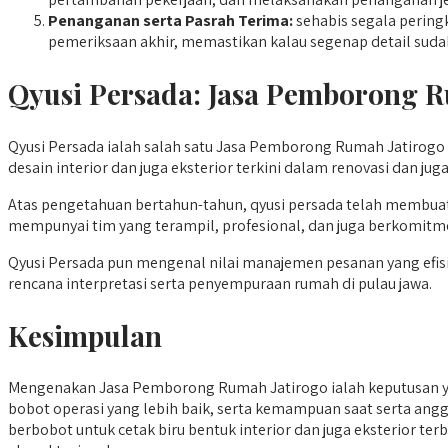
Penanganan serta Pasrah Terima:
sehabis segala peringk
pemeriksaan akhir, memastikan kalau segenap detail sud
Qyusi Persada:
Jasa Pemborong R
Qyusi Persada ialah salah satu Jasa Pemborong Rumah Jatirogo 
desain interior dan juga eksterior terkini dalam renovasi dan jug
Atas pengetahuan bertahun-tahun, qyusi persada telah membuat
mempunyai tim yang terampil, profesional, dan juga berkomitm
Qyusi Persada pun mengenal nilai manajemen pesanan yang efisie
rencana interpretasi serta penyempuraan rumah di pulau jawa.
Kesimpulan
Mengenakan Jasa Pemborong Rumah Jatirogo ialah keputusan ya
bobot operasi yang lebih baik, serta kemampuan saat serta angga
berbobot untuk cetak biru bentuk interior dan juga eksterior te