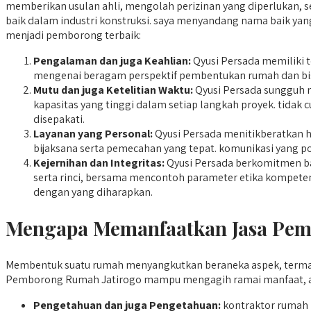
memberikan usulan ahli, mengolah perizinan yang diperlukan, s
baik dalam industri konstruksi. saya menyandang nama baik yan
menjadi pemborong terbaik:
Pengalaman dan juga Keahlian:
Qyusi Persada memiliki 
mengenai beragam perspektif pembentukan rumah dan bi
Mutu dan juga Ketelitian Waktu:
Qyusi Persada sungguh m
kapasitas yang tinggi dalam setiap langkah proyek. tidak 
disepakati.
Layanan yang Personal:
Qyusi Persada menitikberatkan h
bijaksana serta pemecahan yang tepat. komunikasi yang pos
Kejernihan dan Integritas:
Qyusi Persada berkomitmen bak
serta rinci, bersama mencontoh parameter etika kompete
dengan yang diharapkan.
Mengapa Memanfaatkan Jasa Pemb
Membentuk suatu rumah menyangkutkan beraneka aspek, termas
Pemborong Rumah Jatirogo mampu mengagih ramai manfaat, an
Pengetahuan dan juga Pengetahuan:
kontraktor rumah