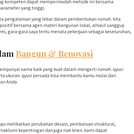
yang kompeten dapat mempermudah metode ini bersama
arameter yang tinggi.
ta pengalaman yang lebar dalam pembentukan rumah. kita
 positif bersama agen materi bangunan lokal, alhasil sanggup
s, gara-gara saya tentu menata pekerjaan sebagai keseluruhan,
alam
Bangun & Renovasi
 mempunyai nama baik yang kuat dalam mengerti rumah. qyusi
a ukuran. qyusi persada bisa membantu kamu mulai dari
an Anda.
 melibatkan perubahan desain, pembaruan struktural,
aklumi kepentingan dan juga niat klien. kami dapat