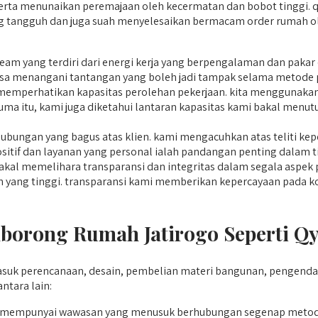
erta menunaikan peremajaan oleh kecermatan dan bobot tinggi. qy
g tangguh dan juga suah menyelesaikan bermacam order rumah ole
team yang terdiri dari energi kerja yang berpengalaman dan pak
sa menangani tantangan yang boleh jadi tampak selama metod
emperhatikan kapasitas perolehan pekerjaan. kita menggunakan 
cuma itu, kami juga diketahui lantaran kapasitas kami bakal menu
ubungan yang bagus atas klien. kami mengacuhkan atas teliti kep
itif dan layanan yang personal ialah pandangan penting dalam tia
al memelihara transparansi dan integritas dalam segala aspek p
n yang tinggi. transparansi kami memberikan kepercayaan pada 
orong Rumah Jatirogo Seperti Qy
uk perencanaan, desain, pembelian materi bangunan, pengendal
tara lain:
 mempunyai wawasan yang menusuk berhubungan segenap metode