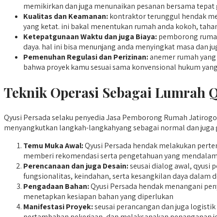
memikirkan dan juga menunaikan pesanan bersama tepat gu
Kualitas dan Keamanan:
kontraktor terunggul hendak me
yang ketat. ini bakal menentukan rumah anda kokoh, tahan
Ketepatgunaan Waktu dan juga Biaya:
pemborong rumah 
daya. hal ini bisa menunjang anda menyingkat masa dan j
Pemenuhan Regulasi dan Perizinan:
anemer rumah yang a
bahwa proyek kamu sesuai sama konvensional hukum yang
Teknik Operasi Sebagai Lumrah Q
Qyusi Persada selaku penyedia Jasa Pemborong Rumah Jatirogo m
menyangkutkan langkah-langkahyang sebagai normal dan juga ga
Temu Muka Awal:
Qyusi Persada hendak melakukan pertem
memberi rekomendasi serta pengetahuan yang mendalam 
Perencanaan dan juga Desain:
seusai dialog awal, qyusi
fungsionalitas, keindahan, serta kesangkilan daya dalam 
Pengadaan Bahan:
Qyusi Persada hendak menangani penye
menetapkan kesiapan bahan yang diperlukan
Manifestasi Proyek:
seusai perancangan dan juga logisti
pertambahan pekerjaan, dan melaksanakan penanganan jen