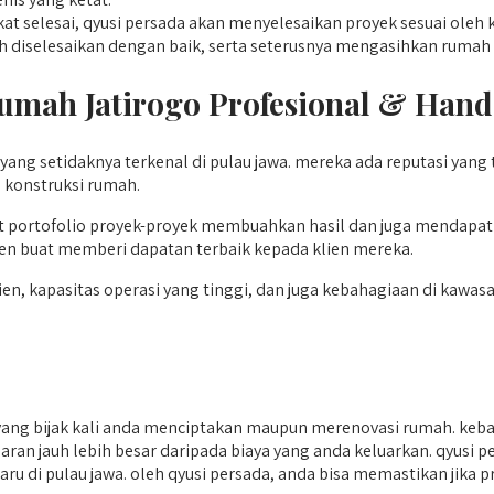
at selesai, qyusi persada akan menyelesaikan proyek sesuai oleh
ah diselesaikan dengan baik, serta seterusnya mengasihkan ruma
umah Jatirogo
Profesional & Hand
yang setidaknya terkenal di pulau jawa. mereka ada reputasi ya
a konstruksi rumah.
 portofolio proyek-proyek membuahkan hasil dan juga mendapati
en buat memberi dapatan terbaik kepada klien mereka.
n, kapasitas operasi yang tinggi, dan juga kebahagiaan di kawasa
ng bijak kali anda menciptakan maupun merenovasi rumah. keba
ran jauh lebih besar daripada biaya yang anda keluarkan. qyusi p
rbaru di pulau jawa. oleh qyusi persada, anda bisa memastikan jik