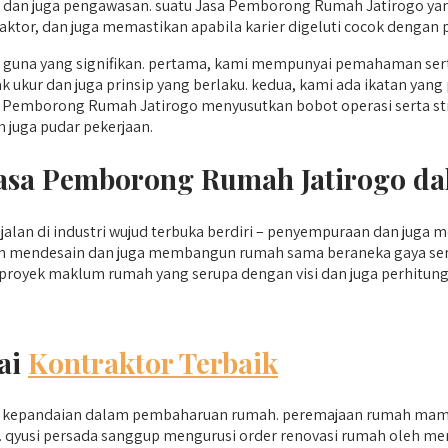
l, dan juga pengawasan. suatu Jasa Pemborong Rumah Jatirogo 
or, dan juga memastikan apabila karier digeluti cocok dengan p
guna yang signifikan. pertama, kami mempunyai pemahaman ser
k ukur dan juga prinsip yang berlaku. kedua, kami ada ikatan yang
 Pemborong Rumah Jatirogo menyusutkan bobot operasi serta stre
n juga pudar pekerjaan.
 Jasa Pemborong Rumah Jatirogo d
alan di industri wujud terbuka berdiri – penyempuraan dan juga
am mendesain dan juga membangun rumah sama beraneka gaya sert
royek maklum rumah yang serupa dengan visi dan juga perhitung
ai
Kontraktor Terbaik
kepandaian dalam pembaharuan rumah. peremajaan rumah mampu
 qyusi persada sanggup mengurusi order renovasi rumah oleh mem