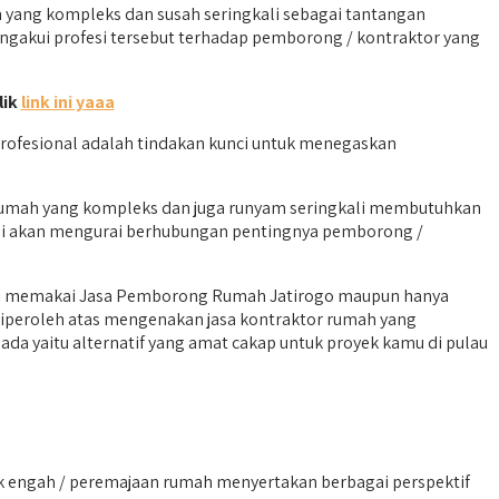
yang kompleks dan susah seringkali sebagai tantangan
engakui profesi tersebut terhadap pemborong / kontraktor yang
lik
link ini yaaa
ofesional adalah tindakan kunci untuk menegaskan
n rumah yang kompleks dan juga runyam seringkali membutuhkan
kami akan mengurai berhubungan pentingnya pemborong /
esti memakai Jasa Pemborong Rumah Jatirogo maupun hanya
diperoleh atas mengenakan jasa kontraktor rumah yang
a yaitu alternatif yang amat cakap untuk proyek kamu di pulau
k engah / peremajaan rumah menyertakan berbagai perspektif