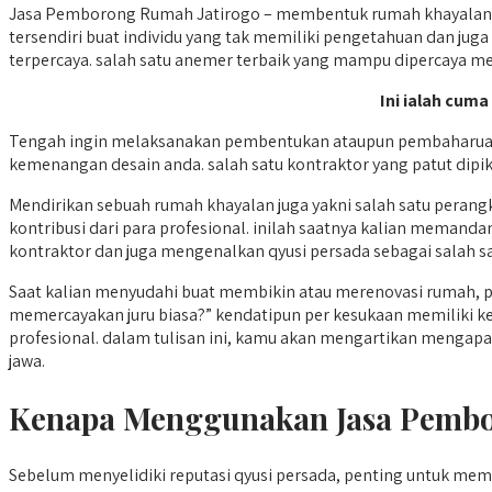
Jasa Pemborong Rumah Jatirogo – membentuk rumah khayalan ia
tersendiri buat individu yang tak memiliki pengetahuan dan jug
terpercaya. salah satu anemer terbaik yang mampu dipercaya me
Ini ialah cuma
Tengah ingin melaksanakan pembentukan ataupun pembaharuan r
kemenangan desain anda. salah satu kontraktor yang patut dipik
Mendirikan sebuah rumah khayalan juga yakni salah satu peran
kontribusi dari para profesional. inilah saatnya kalian mema
kontraktor dan juga mengenalkan qyusi persada sebagai salah sat
Saat kalian menyudahi buat membikin atau merenovasi rumah,
memercayakan juru biasa?” kendatipun per kesukaan memiliki k
profesional. dalam tulisan ini, kamu akan mengartikan mengapa
jawa.
Kenapa Menggunakan Jasa Pembo
Sebelum menyelidiki reputasi qyusi persada, penting untuk m