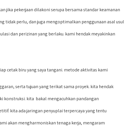
an jika pekerjaan dilakoni serupa bersama standar keamanan
g tidak perlu, dan juga mengoptimalkan penggunaan asal usul
lasi dan perizinan yang berlaku. kami hendak meyakinkan
p cetak biru yang saya tangani. metode aktivitas kami
an, serta tujuan yang terikat sama proyek. kita hendak
rki konstruksi. kita bakal mengacuhkan pandangan
f. kita ada jaringan penyuplai terpercaya yang tentu
k. kami akan mengharmoniskan tenaga kerja, mengaram