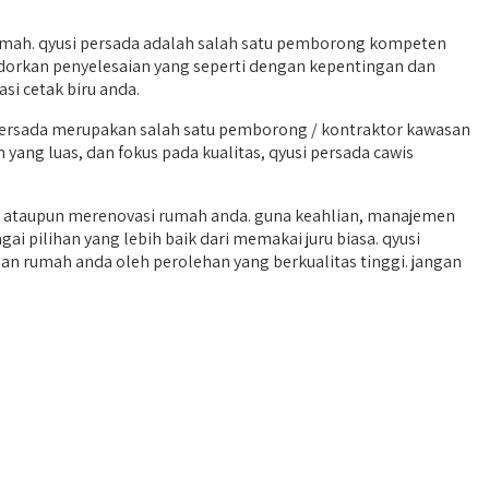
umah. qyusi persada adalah salah satu pemborong kompeten
odorkan penyelesaian yang seperti dengan kepentingan dan
si cetak biru anda.
ersada merupakan salah satu pemborong / kontraktor kawasan
yang luas, dan fokus pada kualitas, qyusi persada cawis
n ataupun merenovasi rumah anda. guna keahlian, manajemen
i pilihan yang lebih baik dari memakai juru biasa. qyusi
n rumah anda oleh perolehan yang berkualitas tinggi. jangan