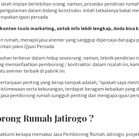
lah impian berlebihan orang. namun, prosedur pendirian rumah 
a pengalaman dalam bidang konstruksi. inilah tatkalanya bakal m
rupakan qyusi persada.
 konten tools marketing, untuk info lebih lengkap, Anda bisa k
umah, menapis jasa anemer yang sanggup dipercaya dan juga pr
irkan yakni Qyusi Persada.
gkuhan terbesar dalam hidup seseorang. namun, teknik pendiria
ndang memanfaatkan pemborong / kontraktor. dalam risalah ini, 
u anemer terbaik di pabrik ini.
 pertanyaan penting yang kerap tampak adalah, “apakah saya m
eistimewaan serta kekurangan, terdapat beragam kebaikan yang 
 jasa pemborong rumah sungguh penting dan mengapa qyusi persad
rong Rumah Jatirogo ?
emaklumi kenapa memakai Jasa Pemborong Rumah Jatirogo. proye