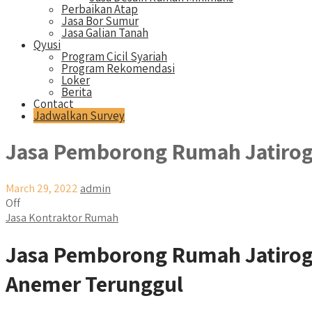
Perbaikan Atap
Jasa Bor Sumur
Jasa Galian Tanah
Qyusi
Program Cicil Syariah
Program Rekomendasi
Loker
Berita
Contact
Jadwalkan Survey
Jasa Pemborong Rumah Jatiro
March 29, 2022
admin
Off
Jasa Kontraktor Rumah
Jasa Pemborong Rumah Jatirog
Anemer Terunggul