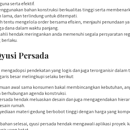
na serta efektif.
nggunakan bahan konstruksi berkualitas tinggi serta membenark
 lama, dan terlindung untuk ditempati.
tentu mengelola order bersama efisien, menjauhi penundaan yan
uga dana dalam waktu panjang.
hli hendak meringankan anda memenuhi segala persyaratan regu
 berlaku.
yusi Persada
engadopsi pendekatan yang logis dan juga terorganisir dalam tia
ris besar melingkupi selaku berikut:
uan awal sama konsumen bakal membincangkan kebutuhan, anggar
berhubungan agenda konstruksi.
 persada hendak meluaskan desain dan juga mengagendakan hiera
desain rumah.
diaan materi gedung berbobot tinggi dengan harga yang kompetiti
k bahan selesai, qyusi persada hendak mengawali aplikasi proye
is yang ketat.