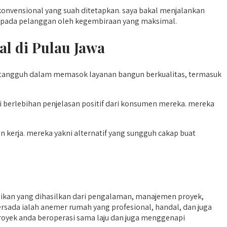
 konvensional yang suah ditetapkan. saya bakal menjalankan
h pada pelanggan oleh kegembiraan yang maksimal.
al di Pulau Jawa
ng tangguh dalam memasok layanan bangun berkualitas, termasuk
 berlebihan penjelasan positif dari konsumen mereka. mereka
n kerja. mereka yakni alternatif yang sungguh cakap buat
ikan yang dihasilkan dari pengalaman, manajemen proyek,
ersada ialah anemer rumah yang profesional, handal, dan juga
a proyek anda beroperasi sama laju dan juga menggenapi