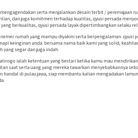
mengagendakan serta menjalankan desain terbit / peremajaan r
hlian, dan juga komitmen terhadap kualitas, qyusi persada meny
ang berkualitas, qyusi persada layak dipertimbangkan selaku rela
nemer rumah yang mampu diyakini serta berpengalaman. qyusi p
napi keinginan anda. bersama nama baik kami yang solid, keahlian 
ang segar dan juga indah.
irogo ialah ketentuan yang bestari ketika kamu mau mendirika
giritan saat serta uang yang mereka tawarkan menyebabkannya sebaga
n handal di pulau jawa, siap membantu kalian mengadakan lamuna
da.