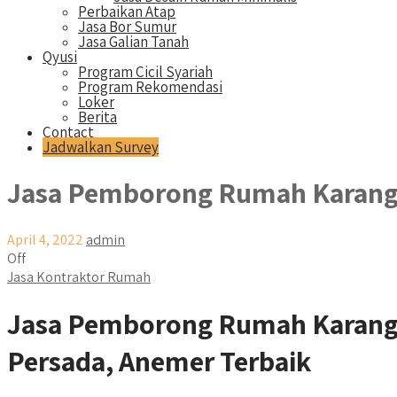
Perbaikan Atap
Jasa Bor Sumur
Jasa Galian Tanah
Qyusi
Program Cicil Syariah
Program Rekomendasi
Loker
Berita
Contact
Jadwalkan Survey
Jasa Pemborong Rumah Karan
April 4, 2022
admin
Off
Jasa Kontraktor Rumah
Jasa Pemborong Rumah Karang
Persada, Anemer Terbaik