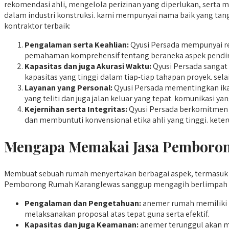
rekomendasi ahli, mengelola perizinan yang diperlukan, serta m
dalam industri konstruksi. kami mempunyai nama baik yang tang
kontraktor terbaik:
Pengalaman serta Keahlian:
Qyusi Persada mempunyai re
pemahaman komprehensif tentang beraneka aspek pendiri
Kapasitas dan juga Akurasi Waktu:
Qyusi Persada sangat
kapasitas yang tinggi dalam tiap-tiap tahapan proyek. sel
Layanan yang Personal:
Qyusi Persada mementingkan ikat
yang teliti dan juga jalan keluar yang tepat. komunikasi y
Kejernihan serta Integritas:
Qyusi Persada berkomitmen b
dan membuntuti konvensional etika ahli yang tinggi. ket
Mengapa Memakai Jasa Pemboron
Membuat sebuah rumah menyertakan berbagai aspek, termasuk p
Pemborong Rumah Karanglewas sanggup mengagih berlimpah ma
Pengalaman dan Pengetahuan:
anemer rumah memiliki 
melaksanakan proposal atas tepat guna serta efektif.
Kapasitas dan juga Keamanan:
anemer terunggul akan me