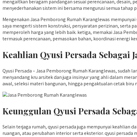
mengaitkan beragam pandangan sesuai perencanaan, desain, 
menyederhanakan sistem ini bersama mengurusi semua tahap pr
Mengenakan Jasa Pemborong Rumah Karanglewas mempunyai seb
saya mengerti sistem konstruksi, persyaratan perizinan, serta
memperoleh harga yang lebih baik. ketiga, memakai Jasa Pembo
termasuk perencanaan, pemasokan bahan, koordinasi energi kerj
Keahlian Qyusi Persada Sebagai
Qyusi Persada – Jasa Pemborong Rumah Karanglewas, sudah lam
menyandang kru arsitek dan juga insinyur yang ahli dalam m
awal, seleksi materi bangunan, hingga pengaktualan cetak biru m
Keunggulan Qyusi Persada Sebag
Selain terjaga rumah, qyusi persada juga mempunyai keahlian
ruangan, atau perubahan interior serta eksterior. qyusi per