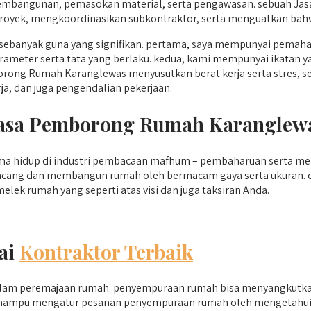
pembangunan, pemasokan material, serta pengawasan. sebuah J
oyek, mengkoordinasikan subkontraktor, serta menguatkan bahwa
anyak guna yang signifikan. pertama, saya mempunyai pemaha
 parameter serta tata yang berlaku. kedua, kami mempunyai ikat
rong Rumah Karanglewas menyusutkan berat kerja serta stres, s
a, dan juga pengendalian pekerjaan.
 Jasa Pemborong Rumah Karangle
a hidup di industri pembacaan mafhum – pembaharuan serta men
erancang dan membangun rumah oleh bermacam gaya serta ukuran
elek rumah yang seperti atas visi dan juga taksiran Anda.
ai
Kontraktor Terbaik
 dalam peremajaan rumah. penyempuraan rumah bisa menyangkutk
sada mampu mengatur pesanan penyempuraan rumah oleh mengetahu