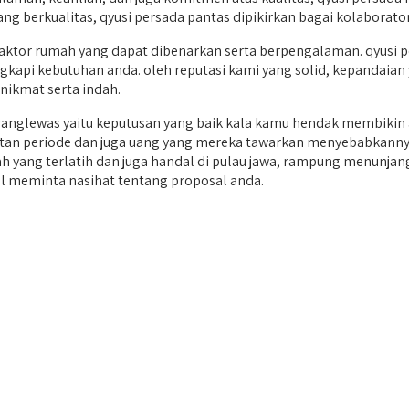
g berkualitas, qyusi persada pantas dipikirkan bagai kolaborator
or rumah yang dapat dibenarkan serta berpengalaman. qyusi per
kapi kebutuhan anda. oleh reputasi kami yang solid, kepandaian y
ikmat serta indah.
nglewas yaitu keputusan yang baik kala kamu hendak membikin 
atan periode dan juga uang yang mereka tawarkan menyebabkannya
mah yang terlatih dan juga handal di pulau jawa, rampung menun
l meminta nasihat tentang proposal anda.