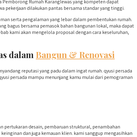
asa Pemborong Rumah Karanglewas yang kompeten dapat
 pekerjaan dilakukan pantas bersama standar yang tinggi.
man serta pengalaman yang lebar dalam pembentukan rumah.
an yang bagus bersama pemasok bahan bangunan lokal, maka dapat
ebab kami akan mengelola proposal dengan cara keseluruhan,
was dalam
Bangun & Renovasi
yandang reputasi yang padu dalam ingat rumah. qyusi persada
. qyusi persada mampu menunjang kamu mulai dari pemograman
an pertukaran desain, pembaruan struktural, penambahan
i keinginan dan juga kemauan klien. kami sanggup mengasihkan