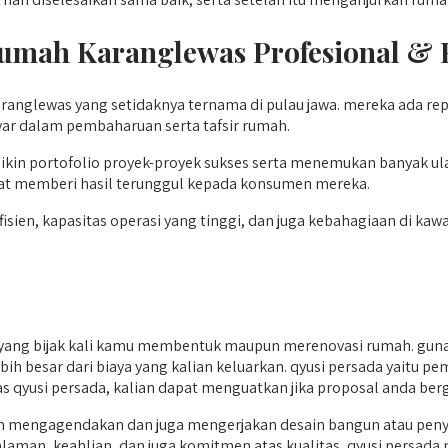
Rumah Karanglewas
Profesional & 
nglewas yang setidaknya ternama di pulau jawa. mereka ada rep
nyar dalam pembaharuan serta tafsir rumah.
kin portofolio proyek-proyek sukses serta menemukan banyak ul
uat memberi hasil terunggul kepada konsumen mereka.
en, kapasitas operasi yang tinggi, dan juga kebahagiaan di kawas
ang bijak kali kamu membentuk maupun merenovasi rumah. guna
lebih besar dari biaya yang kalian keluarkan. qyusi persada yaitu
 atas qyusi persada, kalian dapat menguatkan jika proposal anda 
mengagendakan dan juga mengerjakan desain bangun atau penyem
laman, keahlian, dan juga komitmen atas kualitas, qyusi persad