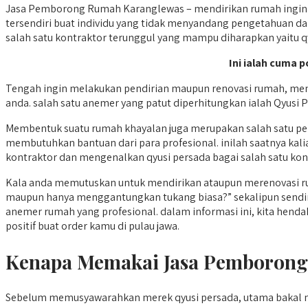
Jasa Pemborong Rumah Karanglewas – mendirikan rumah inginan
tersendiri buat individu yang tidak menyandang pengetahuan dan
salah satu kontraktor terunggul yang mampu diharapkan yaitu q
Ini ialah cuma 
Tengah ingin melakukan pendirian maupun renovasi rumah, meny
anda. salah satu anemer yang patut diperhitungkan ialah Qyusi 
Membentuk suatu rumah khayalan juga merupakan salah satu pe
membutuhkan bantuan dari para profesional. inilah saatnya k
kontraktor dan mengenalkan qyusi persada bagai salah satu kontra
Kala anda memutuskan untuk mendirikan ataupun merenovasi r
maupun hanya menggantungkan tukang biasa?” sekalipun sendiri
anemer rumah yang profesional. dalam informasi ini, kita hen
positif buat order kamu di pulau jawa.
Kenapa Memakai Jasa Pemborong
Sebelum memusyawarahkan merek qyusi persada, utama bakal