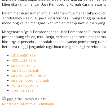
klien. jika kamu mencari Jasa Pemborong Rumah Karanglewas yan
Dalam membuat rumah impian, utama untuk menentukan kontrakt
jabodetabek & sePulau jawa, opsi terunggul yang sanggup meleng
menolong kalian menghasilkan impian mempunyai rumah yang n
Mengenakan Qyusi Persada sebagai Jasa Pemborong Rumah Kara
pesanan yang efisien, mutu kerja, perlindungan, serta penghem
biasa. qyusi persada ialah salah satu pelayanan pemborong ru
berbobot tinggi. janganlah ragu buat menghubungi mereka baka
0813 8600 9898
0821 2289 2175
jasa bikin rumah
Jasa Buat Rumah
jasa kontraktor rumah
jasa pemborong rumah
kontraktor rumah
qyusi persada
Previous Post
Kontraktor Rumah di Teluknaga