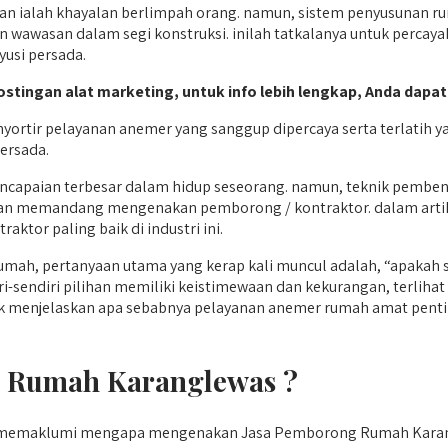
 ialah khayalan berlimpah orang. namun, sistem penyusunan rum
 wawasan dalam segi konstruksi. inilah tatkalanya untuk percaya
yusi persada.
postingan alat marketing, untuk info lebih lengkap, Anda dapat
ortir pelayanan anemer yang sanggup dipercaya serta terlatih y
Persada.
ncapaian terbesar dalam hidup seseorang. namun, teknik pembe
alian memandang mengenakan pemborong / kontraktor. dalam arti
ktor paling baik di industri ini.
umah, pertanyaan utama yang kerap kali muncul adalah, “apaka
-sendiri pilihan memiliki keistimewaan dan kekurangan, terliha
dak menjelaskan apa sebabnya pelayanan anemer rumah amat pentin
 Rumah Karanglewas ?
 memaklumi mengapa mengenakan Jasa Pemborong Rumah Karang