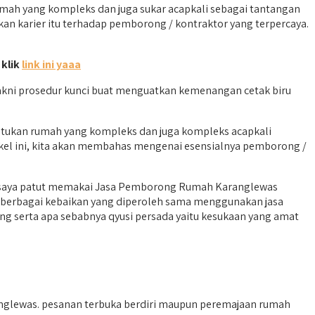
ah yang kompleks dan juga sukar acapkali sebagai tantangan
kan karier itu terhadap pemborong / kontraktor yang terpercaya.
 klik
link ini yaaa
akni prosedur kunci buat menguatkan kemenangan cetak biru
ntukan rumah yang kompleks dan juga kompleks acapkali
kel ini, kita akan membahas mengenai esensialnya pemborong /
h saya patut memakai Jasa Pemborong Rumah Karanglewas
t berbagai kebaikan yang diperoleh sama menggunakan jasa
g serta apa sebabnya qyusi persada yaitu kesukaan yang amat
lewas. pesanan terbuka berdiri maupun peremajaan rumah