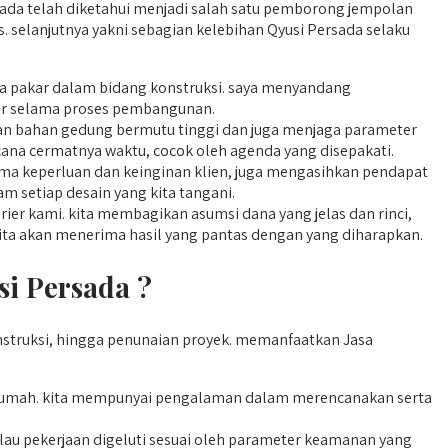
rsada telah diketahui menjadi salah satu pemborong jempolan
selanjutnya yakni sebagian kelebihan Qyusi Persada selaku
ga pakar dalam bidang konstruksi. saya menyandang
ar selama proses pembangunan.
an bahan gedung bermutu tinggi dan juga menjaga parameter
encana cermatnya waktu, cocok oleh agenda yang disepakati.
ma keperluan dan keinginan klien, juga mengasihkan pendapat
am setiap desain yang kita tangani.
er kami. kita membagikan asumsi dana yang jelas dan rinci,
ita akan menerima hasil yang pantas dengan yang diharapkan.
i Persada ?
struksi, hingga penunaian proyek. memanfaatkan Jasa
umah. kita mempunyai pengalaman dalam merencanakan serta
au pekerjaan digeluti sesuai oleh parameter keamanan yang