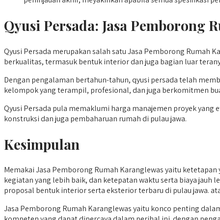
Qyusi Persada:
Jasa Pemborong 
Qyusi Persada merupakan salah satu Jasa Pemborong Rumah Kara
berkualitas, termasuk bentuk interior dan juga bagian luar tera
Dengan pengalaman bertahun-tahun, qyusi persada telah membi
kelompok yang terampil, profesional, dan juga berkomitmen b
Qyusi Persada pula memaklumi harga manajemen proyek yang efisi
konstruksi dan juga pembaharuan rumah di pulau jawa.
Kesimpulan
Memakai Jasa Pemborong Rumah Karanglewas yaitu ketetapan y
kegiatan yang lebih baik, dan ketepatan waktu serta biaya jauh 
proposal bentuk interior serta eksterior terbaru di pulau jawa.
Jasa Pemborong Rumah Karanglewas yaitu konco penting dalam 
kompeten yang dapat dipercaya dalam perihal ini. dengan penga