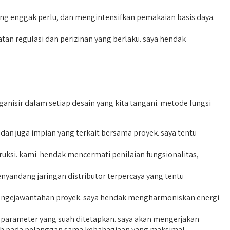
g enggak perlu, dan mengintensifkan pemakaian basis daya.
 regulasi dan perizinan yang berlaku. saya hendak
isir dalam setiap desain yang kita tangani. metode fungsi
n juga impian yang terkait bersama proyek. saya tentu
ruksi. kami hendak mencermati penilaian fungsionalitas,
yandang jaringan distributor terpercaya yang tentu
pengejawantahan proyek. saya hendak mengharmoniskan energi
n parameter yang suah ditetapkan. saya akan mengerjakan
umah pada pelanggan sama kebahagiaan yang maksimal.