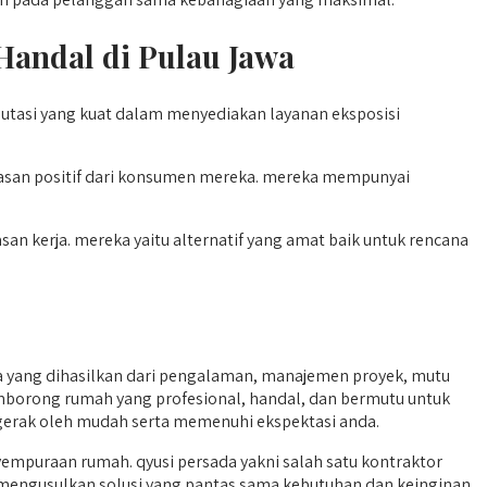
Handal di Pulau Jawa
utasi yang kuat dalam menyediakan layanan eksposisi
asan positif dari konsumen mereka. mereka mempunyai
an kerja. mereka yaitu alternatif yang amat baik untuk rencana
 yang dihasilkan dari pengalaman, manajemen proyek, mutu
 pemborong rumah yang profesional, handal, dan bermutu untuk
bergerak oleh mudah serta memenuhi ekspektasi anda.
puraan rumah. qyusi persada yakni salah satu kontraktor
a mengusulkan solusi yang pantas sama kebutuhan dan keinginan