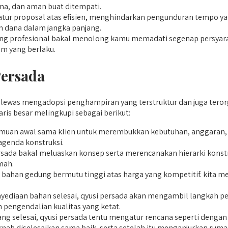
ama, dan aman buat ditempati.
ur proposal atas efisien, menghindarkan pengunduran tempo yan
 dana dalam jangka panjang.
 profesional bakal menolong kamu memadati segenap persyaratan
m yang berlaku.
Persada
was mengadopsi penghampiran yang terstruktur dan juga terorgan
ris besar melingkupi sebagai berikut:
muan awal sama klien untuk merembukkan kebutuhan, anggaran, da
genda konstruksi.
ersada bakal meluaskan konsep serta merencanakan hierarki konst
mah.
ahan gedung bermutu tinggi atas harga yang kompetitif. kita men
yediaan bahan selesai, qyusi persada akan mengambil langkah 
 pengendalian kualitas yang ketat.
jang selesai, qyusi persada tentu mengatur rencana seperti denga
pernah diselesaikan sama baik, serta setelah itu menganjurkan r