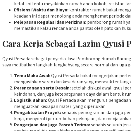
ketat. ini tentu meyakinkan rumah anda kokoh, resistan l
Efisiensi Waktu dan Biaya:
kontraktor rumah bakal mengat
keadaan ini dapat menolong anda menghemat periode dan
Pelepasan Regulasi dan Perizinan:
pemborong rumah yang
memastikan kalau rencana anda pantas oleh patokan huku
Cara Kerja Sebagai Lazim Qyusi 
Qyusi Persada sebagai penyedia Jasa Pemborong Rumah Karangle
saya melibatkan langkah-langkahyang secara normal dan juga ga
Temu Muka Awal:
Qyusi Persada bakal mengerjakan perte
mengasihkan saran dan kesadaran yang merasuk tentang a
Perencanaan serta Desain:
setelah diskusi awal, qyusi p
keindahan, dan juga ketepatgunaan daya dalam bentuk ru
Logistik Bahan:
Qyusi Persada akan mengurus pengadaan b
menguatkan kesiapan materi yang diperlukan
Pengaktualan Proyek:
sehabis pemograman dan juga pen
kerja, menyoroti pertumbuhan pekerjaan, dan menjalankan
Pengerjaan dan juga Pasrah Terima:
sehabis seluruh jen
peninjauan akhir, meyakinkan apabila semua spesifikasi 