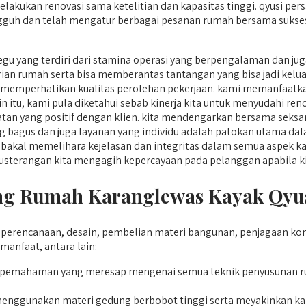
elakukan renovasi sama ketelitian dan kapasitas tinggi. qyusi pe
guh dan telah mengatur berbagai pesanan rumah bersama sukses. 
gu yang terdiri dari stamina operasi yang berpengalaman dan ju
an rumah serta bisa memberantas tantangan yang bisa jadi kelu
 memperhatikan kualitas perolehan pekerjaan. kami memanfaatk
ain itu, kami pula diketahui sebab kinerja kita untuk menyudahi r
an yang positif dengan klien. kita mendengarkan bersama seksa
ang bagus dan juga layanan yang individu adalah patokan utama dal
akal memelihara kejelasan dan integritas dalam semua aspek kari
erusterangan kita mengagih kepercayaan pada pelanggan apabila k
g Rumah Karanglewas Kayak Qyus
erencanaan, desain, pembelian materi bangunan, penjagaan kon
nfaat, antara lain:
pemahaman yang meresap mengenai semua teknik penyusunan r
nggunakan materi gedung berbobot tinggi serta meyakinkan kal