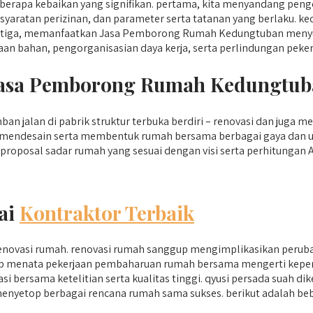
apa kebaikan yang signifikan. pertama, kita menyandang peng
aratan perizinan, dan parameter serta tatanan yang berlaku. ke
ketiga, memanfaatkan Jasa Pemborong Rumah Kedungtuban menyuru
an bahan, pengorganisasian daya kerja, serta perlindungan peker
i Jasa Pemborong Rumah Kedungtu
 jalan di pabrik struktur terbuka berdiri – renovasi dan juga 
am mendesain serta membentuk rumah bersama berbagai gaya dan 
proposal sadar rumah yang sesuai dengan visi serta perhitungan 
ai
Kontraktor Terbaik
 renovasi rumah. renovasi rumah sanggup mengimplikasikan peru
nggup menata pekerjaan pembaharuan rumah bersama mengerti kepe
 bersama ketelitian serta kualitas tinggi. qyusi persada suah di
menyetop berbagai rencana rumah sama sukses. berikut adalah beb