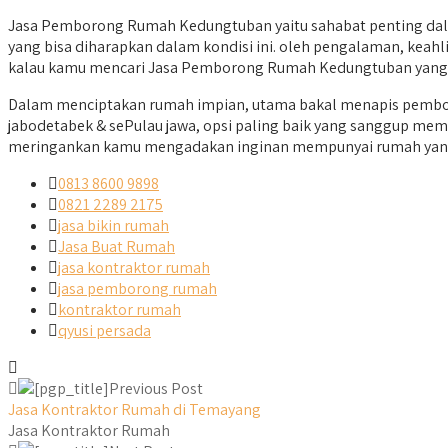
Jasa Pemborong Rumah Kedungtuban yaitu sahabat penting dala
yang bisa diharapkan dalam kondisi ini. oleh pengalaman, keahli
kalau kamu mencari Jasa Pemborong Rumah Kedungtuban yang ber
Dalam menciptakan rumah impian, utama bakal menapis pembor
jabodetabek & sePulau jawa, opsi paling baik yang sanggup memad
meringankan kamu mengadakan inginan mempunyai rumah yang 
0813 8600 9898
0821 2289 2175
jasa bikin rumah
Jasa Buat Rumah
jasa kontraktor rumah
jasa pemborong rumah
kontraktor rumah
qyusi persada
Previous Post
Jasa Kontraktor Rumah di Temayang
Jasa Kontraktor Rumah