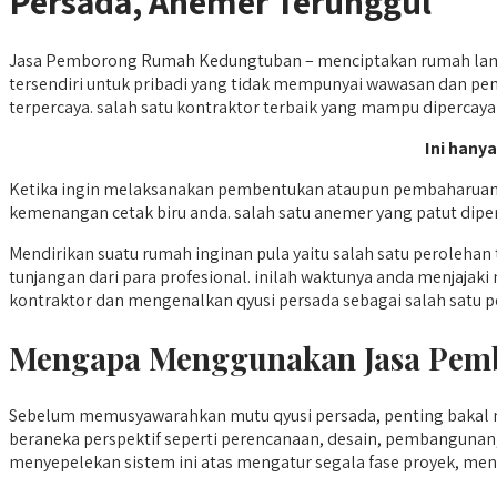
Persada, Anemer Terunggul
Jasa Pemborong Rumah Kedungtuban – menciptakan rumah lamu
tersendiri untuk pribadi yang tidak mempunyai wawasan dan pe
terpercaya. salah satu kontraktor terbaik yang mampu dipercaya 
Ini hanya
Ketika ingin melaksanakan pembentukan ataupun pembaharuan ru
kemenangan cetak biru anda. salah satu anemer yang patut dipe
Mendirikan suatu rumah inginan pula yaitu salah satu perole
tunjangan dari para profesional. inilah waktunya anda menjaja
kontraktor dan mengenalkan qyusi persada sebagai salah satu p
Mengapa Menggunakan Jasa Pem
Sebelum memusyawarahkan mutu qyusi persada, penting baka
beraneka perspektif seperti perencanaan, desain, pembanguna
menyepelekan sistem ini atas mengatur segala fase proyek, men