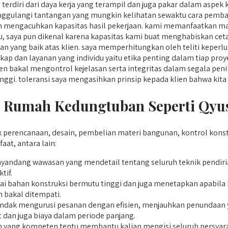
 terdiri dari daya kerja yang terampil dan juga pakar dalam as
ggulangi tantangan yang mungkin kelihatan sewaktu cara pemb
 mengacuhkan kapasitas hasil pekerjaan. kami memanfaatkan ma
u, saya pun dikenal karena kapasitas kami buat menghabiskan ceta
n yang baik atas klien. saya memperhitungkan oleh teliti keper
kap dan layanan yang individu yaitu etika penting dalam tiap pro
 bakal mengontrol kejelasan serta integritas dalam segala peni
 tinggi. toleransi saya mengasihkan prinsip kepada klien bahwa k
Rumah Kedungtuban Seperti Qyus
perencanaan, desain, pembelian materi bangunan, kontrol kons
t, antara lain:
ndang wawasan yang mendetail tentang seluruh teknik pendir
tif.
 bahan konstruksi bermutu tinggi dan juga menetapkan apabila ka
 bakal ditempati.
ndak mengurusi pesanan dengan efisien, menjauhkan penundaan y
 dan juga biaya dalam periode panjang.
yang kompeten tentu membantu kalian mengisi seluruh persyarata