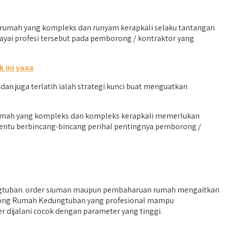
umah yang kompleks dan runyam kerapkali selaku tantangan
ayai profesi tersebut pada pemborong / kontraktor yang
nk ini yaaa
 juga terlatih ialah strategi kunci buat menguatkan
 rumah yang kompleks dan kompleks kerapkali memerlukan
 tentu berbincang-bincang perihal pentingnya pemborong /
gtuban. order siuman maupun pembaharuan rumah mengaitkan
borong Rumah Kedungtuban yang profesional mampu
r dijalani cocok dengan parameter yang tinggi.