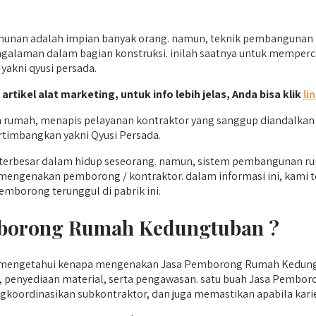
nan adalah impian banyak orang. namun, teknik pembangunan r
ngalaman dalam bagian konstruksi. inilah saatnya untuk memperc
yakni qyusi persada.
 artikel alat marketing, untuk info lebih jelas, Anda bisa klik
li
mah, menapis pelayanan kontraktor yang sanggup diandalkan dan
rtimbangkan yakni Qyusi Persada.
han terbesar dalam hidup seseorang. namun, sistem pembangunan
ki mengenakan pemborong / kontraktor. dalam informasi ini, kami
emborong terunggul di pabrik ini.
borong Rumah Kedungtuban ?
l mengetahui kenapa mengenakan Jasa Pemborong Rumah Kedun
n, penyediaan material, serta pengawasan. satu buah Jasa Pem
gkoordinasikan subkontraktor, dan juga memastikan apabila karie