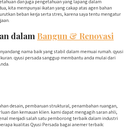
etahuan dan juga pengetahuan yang lapang dalam
dua, kita mempunyai ikatan yang cakap atas agen bahan
tkan beban kerja serta stres, karena saya tentu mengatur
jaan.
ban dalam
Bangun & Renovasi
menyandang nama baik yang stabil dalam memuai rumah. qyusi
ukuran. qyusi persada sanggup membantu anda mulai dari
Anda.
bahan desain, pembaruan struktural, penambahan ruangan,
rluan dan kemauan klien. kami dapat mengagih saran ahli,
kenal menjadi salah satu pemborong terbaik dalam industri
erapa kualitas Qyusi Persada bagai anemer terbaik: