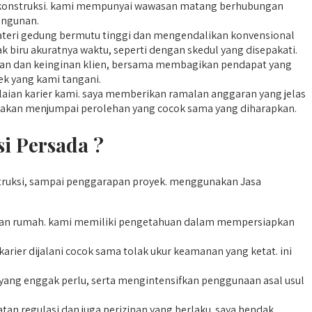
pek konstruksi. kami mempunyai wawasan matang berhubungan
angunan.
teri gedung bermutu tinggi dan mengendalikan konvensional
k biru akuratnya waktu, seperti dengan skedul yang disepakati.
luan dan keinginan klien, bersama membagikan pendapat yang
yek yang kami tangani.
laian karier kami. saya memberikan ramalan anggaran yang jelas
ita akan menjumpai perolehan yang cocok sama yang diharapkan.
i Persada ?
truksi, sampai penggarapan proyek. menggunakan Jasa
ian rumah. kami memiliki pengetahuan dalam mempersiapkan
rier dijalani cocok sama tolak ukur keamanan yang ketat. ini
ang enggak perlu, serta mengintensifkan penggunaan asal usul
n regulasi dan juga perizinan yang berlaku. saya hendak