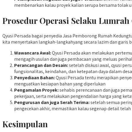
membenarkan kalau proyek kalian serupa bersama tolak u
Prosedur Operasi Selaku Lumrah 
Qyusi Persada bagai penyedia Jasa Pemborong Rumah Kedungtuba
kita menyertakan langkah-langkahyang secara lazim dan garis b
Wawancara Awal:
Qyusi Persada akan melakukan pertemua
mengagih usulan dan juga pembacaan yang meluas perihal
Perancangan dan Desain:
setelah diskusi awal, qyusi p
fungsionalitas, keindahan, dan ketepatan daya dalam desa
Penyediaan Bahan:
Qyusi Persada tentu merapikan penyed
menguatkan kesiapan bahan yang diperlukan
Pengamalan Proyek:
sehabis perencanaan dan juga pemas
pekerjaan, serta melakukan pengendalian harga yang ketat
Pengurusan dan juga Serah Terima:
setelah semua pering
pengecekan akhir, memastikan kalau segenap detail tela
Kesimpulan