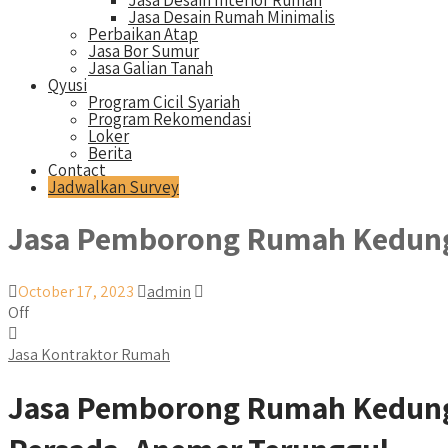
Jasa Desain Interior Rumah
Jasa Desain Rumah Minimalis
Perbaikan Atap
Jasa Bor Sumur
Jasa Galian Tanah
Qyusi
Program Cicil Syariah
Program Rekomendasi
Loker
Berita
Contact
Jadwalkan Survey
Jasa Pemborong Rumah Kedun
October 17, 2023
admin
Off
Jasa Kontraktor Rumah
Jasa Pemborong Rumah Kedung