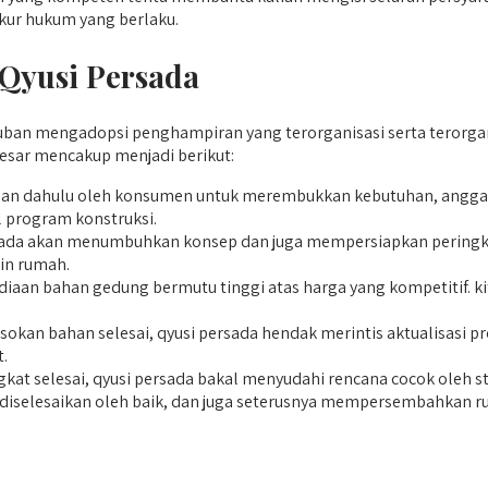
kur hukum yang berlaku.
Qyusi Persada
n mengadopsi penghampiran yang terorganisasi serta terorganisi
esar mencakup menjadi berikut:
n dahulu oleh konsumen untuk merembukkan kebutuhan, anggaran,
 program konstruksi.
ersada akan menumbuhkan konsep dan juga mempersiapkan peringk
in rumah.
iaan bahan gedung bermutu tinggi atas harga yang kompetitif. ki
okan bahan selesai, qyusi persada hendak merintis aktualisasi pr
.
kat selesai, qyusi persada bakal menyudahi rencana cocok oleh 
h diselesaikan oleh baik, dan juga seterusnya mempersembahkan