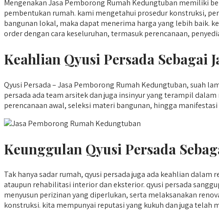
Mengenakan Jasa Pemborong Rumah Kedungtuban memiliki beber
pembentukan rumah. kami mengetahui prosedur konstruksi, persy
bangunan lokal, maka dapat menerima harga yang lebih baik. 
order dengan cara keseluruhan, termasuk perencanaan, penyedia
Keahlian Qyusi Persada Sebaga
Qyusi Persada – Jasa Pemborong Rumah Kedungtuban, suah lamban
persada ada team arsitek dan juga insinyur yang terampil dal
perencanaan awal, seleksi materi bangunan, hingga manifestasi 
Keunggulan Qyusi Persada Sebag
Tak hanya sadar rumah, qyusi persada juga ada keahlian dalam
ataupun rehabilitasi interior dan eksterior. qyusi persada sa
menyusun perizinan yang diperlukan, serta melaksanakan renovasi
konstruksi. kita mempunyai reputasi yang kukuh dan juga telah 