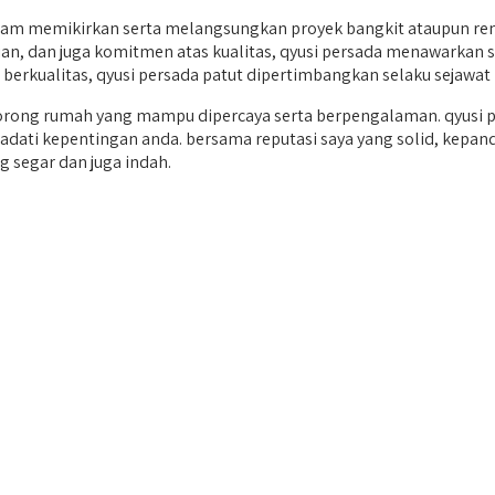
m memikirkan serta melangsungkan proyek bangkit ataupun renov
an, dan juga komitmen atas kualitas, qyusi persada menawarkan so
kualitas, qyusi persada patut dipertimbangkan selaku sejawat 
ong rumah yang mampu dipercaya serta berpengalaman. qyusi pe
ati kepentingan anda. bersama reputasi saya yang solid, kepandai
segar dan juga indah.