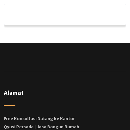
qyusipersada
@qyusipersada
3 years ago
Dalah satu hasil karya Qyusi persada,
merenovasi rumah biasa jadi rumah mewah
dengan budget 400an, kira kira gimana ya
hasilnya...
#jasabangunrumahjakarta
#jasarenovasirumahjakarta
#kontraktorjakarta #kontraktorbangunan
#kontraktorbangunanrumah
#kontraktorbangunanjakarta
#kontraktorbekasi #kontraktorinteriorjakarta
Alamat
#jasabangunrumahdepok
#jasarenovasirumahbekasi
#jasadesainrumahmurah
#jasadesainrumahjakarta
Free Konsultasi Datang ke Kantor
#kontraktorbangunanjabodetabek
Qyusi Persada | Jasa Bangun Rumah
#jasabangunrumahjabodetabek