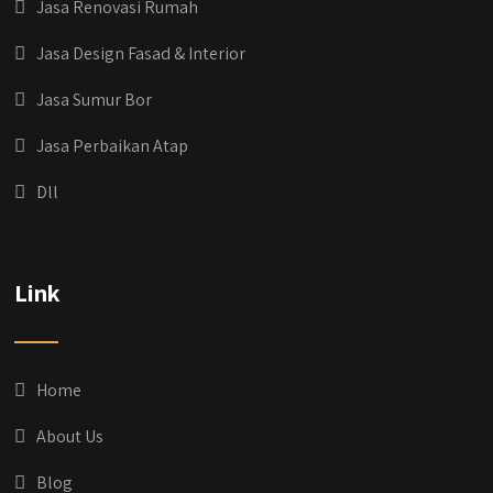
Jasa Renovasi Rumah
Jasa Design Fasad & Interior
Jasa Sumur Bor
Jasa Perbaikan Atap
Dll
qyusipersada
@qyusipersada
3 years ago
Dih gak tau aja dia kalau di Qyusi Persada
Link
Ada Program Yang namanya PROCIS
(Program Cicilan Syariah)
.
Informasi selengkapnya, buru yuk klik link di
bio IG kitanya 🔥
Home
#jasabangunrumahjakarta
#jasarenovasirumahjakarta
About Us
#kontraktorjakarta #kontraktorbangunan
#kontraktorbangunanrumah
Blog