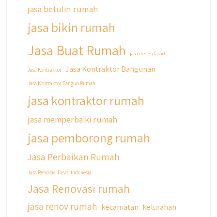
cicilan ini temen temen bisa langsung klik link
jasa betulin rumah
di bio yaa
jasa bikin rumah
#jasabangunrumahjakarta
#jasarenovasirumahjakarta
Jasa Buat Rumah
#kontraktorjakarta #kontraktorbangunan
jasa design fasad
#kontraktorbangunanrumah
Jasa Kontraktor Bangunan
Jasa Kontraktor
#kontraktorbangunanjakarta
Jasa Kontraktor Bangun Rumah
#kontraktorbekasi #kontraktorinteriorjakarta
#jasabangunrumahdepok
jasa kontraktor rumah
#jasarenovasirumahbekasi
#jasadesainrumahmurah
jasa memperbaiki rumah
#jasadesainrumahjakarta
jasa pemborong rumah
#kontraktorbangunanjabodetabek
#jasabangunrumahjabodetabek
Jasa Perbaikan Rumah
#qyusipersada
Jasa Renovasi Fasad Indonesia
Jasa Renovasi rumah
jasa renov rumah
kecamatan
kelurahan