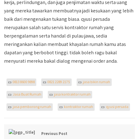
kerja, perlindungan, dan juga penjimatan waktu serta uang
yang mereka tawarkan membuatnya jadi kesukaan yang lebih
baik dari mengenakan tukang biasa. qyusi persada
merupakan salah satu servis kontraktor rumah yang
berpengalaman serta handal di pulau jawa, sedia
meringankan kalian membuat khayalan rumah kamu atas
dapatan yang berbobot tinggi. tidak boleh ragu bakal
menyurati mereka bakal dialog mengenai order anda.
0813 8600 9898
0821 2289 2175
jasa bikin rumah
Jasa Buat Rumah
jasa kontraktor rumah
jasa pemborong rumah
kontraktor rumah
qyusi persada
Previous Post