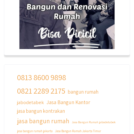
0813 8600 9898
0821 2289 2175
qyusipersada
bangun rumah
@qyusipersada
3 years ago
Jasa Bangun Kantor
jabodetabek
Siapa yang udah masuk List untuk Bangun
jasa bangun kontrakan
dan Renovasi rumah Di @qyusipersada
dengan sistem Cicilan ?? 🤗
jasa bangun rumah
Jasa Bangun Rumah jabodetabek
Untuk informasi lebih lanjut terkait program
jasa bangun rumah jakarta
Jasa Bangun Rumah Jakarta Timur