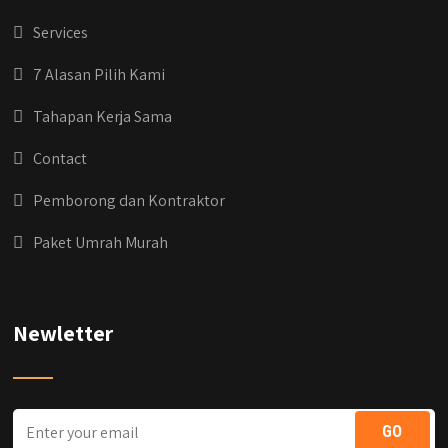
#kontraktorbangunanjakarta
#kontraktorbekasi #kontraktorinteriorjakarta
Services
#jasabangunrumahdepok
#jasarenovasirumahbekasi
7 Alasan Pilih Kami
#jasadesainrumahmurah
#jasadesainrumahjakarta
Tahapan Kerja Sama
#kontraktorbangunanjabodetabek
#jasabangunrumahjabodetabek
Contact
#qyusipersada
Pemborong dan Kontraktor
Paket Umrah Murah
Newletter