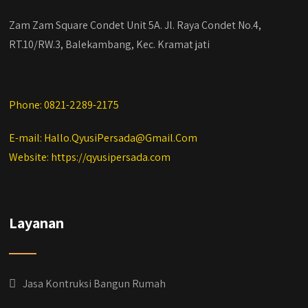
#qyusipersada
Zam Zam Square Condet Unit 5A. Jl. Raya Condet No.4,
RT.10/RW.3, Balekambang, Kec. Kramat jati
Phone: 0821-2289-2175
E-mail: Hallo.QyusiPersada@Gmail.Com
Website: https://qyusipersada.com
Layanan
Jasa Kontruksi Bangun Rumah