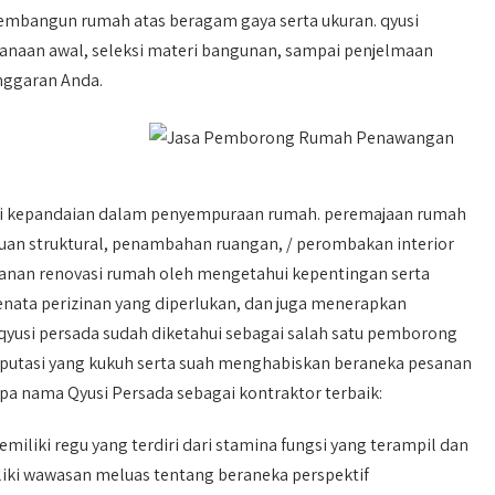
embangun rumah atas beragam gaya serta ukuran. qyusi
canaan awal, seleksi materi bangunan, sampai penjelmaan
anggaran Anda.
i kepandaian dalam penyempuraan rumah. peremajaan rumah
an struktural, penambahan ruangan, / perombakan interior
sanan renovasi rumah oleh mengetahui kepentingan serta
enata perizinan yang diperlukan, dan juga menerapkan
qyusi persada sudah diketahui sebagai salah satu pemborong
reputasi yang kukuh serta suah menghabiskan beraneka pesanan
a nama Qyusi Persada sebagai kontraktor terbaik:
miliki regu yang terdiri dari stamina fungsi yang terampil dan
liki wawasan meluas tentang beraneka perspektif