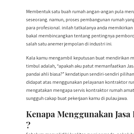
Membentuk satu buah rumah angan-angan pula meru
seseorang. namun, proses pembangunan rumah yang 
para profesional. inilah tatkalanya anda memikirkan
bakal membincangkan tentang pentingnya pemborong
salah satu anemer jempolan di industri ini.
Kala kamu mengambil keputusan buat mendirikan ma
timbul adalah, “apakah aku patut memanfaatkan 
pandai ahli biasa?” kendatipun sendiri-sendiri pili
didapat atas menggunakan pelayanan kontraktor ruma
mengatakan mengapa servis kontraktor rumah amat p
sungguh cakap buat pekerjaan kamu di pulau jawa.
Kenapa Menggunakan Jasa
?