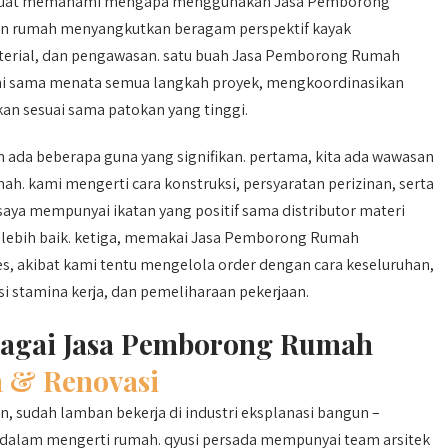
ok buat memahami mengapa menggunakan Jasa Pemborong
n rumah menyangkutkan beragam perspektif kayak
terial, dan pengawasan. satu buah Jasa Pemborong Rumah
ni sama menata semua langkah proyek, mengkoordinasikan
kan sesuai sama patokan yang tinggi.
a beberapa guna yang signifikan. pertama, kita ada wawasan
. kami mengerti cara konstruksi, persyaratan perizinan, serta
saya mempunyai ikatan yang positif sama distributor materi
 lebih baik. ketiga, memakai Jasa Pemborong Rumah
s, akibat kami tentu mengelola order dengan cara keseluruhan,
 stamina kerja, dan pemeliharaan pekerjaan.
bagai Jasa Pemborong Rumah
 & Renovasi
sudah lamban bekerja di industri eksplanasi bangun –
 dalam mengerti rumah. qyusi persada mempunyai team arsitek