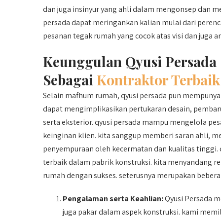
dan juga insinyur yang ahli dalam mengonsep dan m
persada dapat meringankan kalian mulai dari peren
pesanan tegak rumah yang cocok atas visi dan juga 
Keunggulan Qyusi Persada
Sebagai
Kontraktor Terbaik
Selain mafhum rumah, qyusi persada pun mempunya
dapat mengimplikasikan pertukaran desain, pembaru
serta eksterior. qyusi persada mampu mengelola pe
keinginan klien. kita sanggup memberi saran ahli, m
penyempuraan oleh kecermatan dan kualitas tinggi. 
terbaik dalam pabrik konstruksi. kita menyandang 
rumah dengan sukses. seterusnya merupakan beberap
Pengalaman serta Keahlian:
Qyusi Persada me
juga pakar dalam aspek konstruksi. kami memi