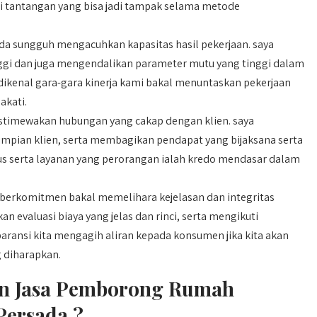
antangan yang bisa jadi tampak selama metode
da sungguh mengacuhkan kapasitas hasil pekerjaan. saya
gi dan juga mengendalikan parameter mutu yang tinggi dalam
a dikenal gara-gara kinerja kami bakal menuntaskan pekerjaan
akati.
stimewakan hubungan yang cakap dengan klien. saya
pian klien, serta membagikan pendapat yang bijaksana serta
us serta layanan yang perorangan ialah kredo mendasar dalam
berkomitmen bakal memelihara kejelasan dan integritas
n evaluasi biaya yang jelas dan rinci, serta mengikuti
paransi kita mengagih aliran kepada konsumen jika kita akan
 diharapkan.
n Jasa Pemborong Rumah
Persada ?