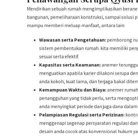
Mendirikan sebuah rumah mengimplikasikan beranek
bangunan, pemeliharaan konstruksi, sampai solus
mampu memberi meluap manfaat, antara lain:
Wawasan serta Pengetahuan:
pemborong rum
sistem pembentukan rumah. kita memiliki pe
sesuai serta efektif.
Kapasitas serta Keamanan:
anemer terunggul
menguatkan apabila karier dilakoni serupa de
anda kokoh, kuat lama, dan terjaga bakal ditem
Kemampuan Waktu dan Biaya:
anemer rumah 
penangguhan yang tidak perlu, serta mengop
anda menyingkat periode dan juga dana dalam
Pelampiasan Regulasi serta Perizinan:
kontr
menggenapi segenap persyaratan regulasi dan 
desain anda cocok atas konvensional hukum ya