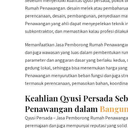
Sebelum menyelidiki kualitas qyusi persada, pok
Rumah Penawangan. desain melek atau pembaharua
perencanaan, desain, pembangunan, penyediaan ma
Penawangan yang ahli dapat menyepelekan teknik i
subkontraktor, dan memastikan kalau profesi dilaku
Memanfaatkan Jasa Pemborong Rumah Penawangan ad
dan juga wawasan yang luas dalam pembentukan rumah
parameter dan anggaran dasar yang berlaku. kedua, 
gedung lokal, sehingga bisa menemukan harga yang
Penawangan menyurutkan beban fungsi dan juga stre
termasuk perencanaan, pemasokan bahan, koordinasi
Keahlian Qyusi Persada Se
Penawangan dalam
Bangun
Qyusi Persada – Jasa Pemborong Rumah Penawangan, 
peremajaan dan juga mempunyai reputasi yang solid