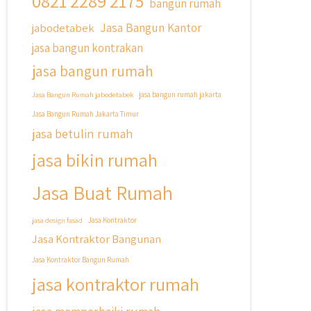
0821 2289 2175
bangun rumah
Cicilan ?? 🤗
Jasa Bangun Kantor
jabodetabek
Untuk informasi lebih lanjut terkait
jasa bangun kontrakan
program cicilan ini temen temen bisa
langsung klik link di bio yaa
jasa bangun rumah
#jasabangunrumahjakarta
Jasa Bangun Rumah jabodetabek
jasa bangun rumah jakarta
#jasarenovasirumahjakarta
Jasa Bangun Rumah Jakarta Timur
#kontraktorjakarta
jasa betulin rumah
#kontraktorbangunan
#kontraktorbangunanrumah
jasa bikin rumah
#kontraktorbangunanjakarta
#kontraktorbekasi
Jasa Buat Rumah
#kontraktorinteriorjakarta
#jasabangunrumahdepok
jasa design fasad
Jasa Kontraktor
#jasarenovasirumahbekasi
Jasa Kontraktor Bangunan
#jasadesainrumahmurah
#jasadesainrumahjakarta
Jasa Kontraktor Bangun Rumah
#kontraktorbangunanjabodetabek
jasa kontraktor rumah
#jasabangunrumahjabodetabek
#qyusipersada