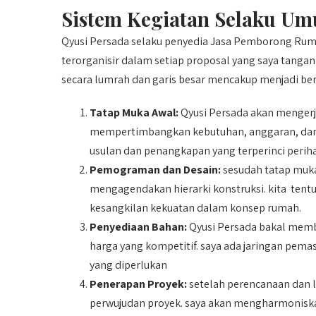
Sistem Kegiatan Selaku Um
Qyusi Persada selaku penyedia Jasa Pemborong Ru
terorganisir dalam setiap proposal yang saya tanga
secara lumrah dan garis besar mencakup menjadi ber
Tatap Muka Awal:
Qyusi Persada akan menger
mempertimbangkan kebutuhan, anggaran, dan 
usulan dan penangkapan yang terperinci periha
Pemograman dan Desain:
sesudah tatap muka
mengagendakan hierarki konstruksi. kita tentu
kesangkilan kekuatan dalam konsep rumah.
Penyediaan Bahan:
Qyusi Persada bakal memb
harga yang kompetitif. saya ada jaringan pe
yang diperlukan
Penerapan Proyek:
setelah perencanaan dan l
perwujudan proyek. saya akan mengharmoniska