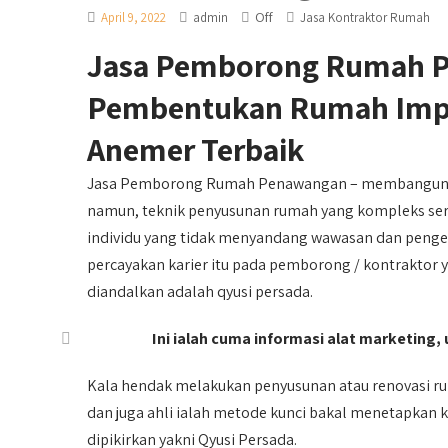
Off
April 9, 2022
admin
Jasa Kontraktor Rumah
Jasa Pemborong Rumah P
Pembentukan Rumah Impia
Anemer Terbaik
Jasa Pemborong Rumah Penawangan – membangun r
namun, teknik penyusunan rumah yang kompleks sert
individu yang tidak menyandang wawasan dan penget
percayakan karier itu pada pemborong / kontraktor y
diandalkan adalah qyusi persada.
Ini ialah cuma informasi alat marketing,
Kala hendak melakukan penyusunan atau renovasi r
dan juga ahli ialah metode kunci bakal menetapkan 
dipikirkan yakni Qyusi Persada.