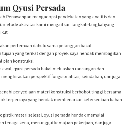
um Qyusi Persada
mah Penawangan mengadopsi pendekatan yang analitis dan
ni. metode aktivitas kami mengaitkan langkah-langkahyang
ikut:
jakan pertemuan dahulu sama pelanggan bakal
tujuan yang terikat dengan proyek. saya hendak membagikan
l plan konstruksi.
 awal, qyusi persada bakal meluaskan rancangan dan
 menghiraukan perspektif fungsionalitas, keindahan, dan juga
enahi penyediaan materi konstruksi berbobot tinggi bersama
masok terpercaya yang hendak membenarkan ketersediaan bahan
ogistik materi selesai, qyusi persada hendak memulai
n tenaga kerja, menunggui kemajuan pekerjaan, dan juga