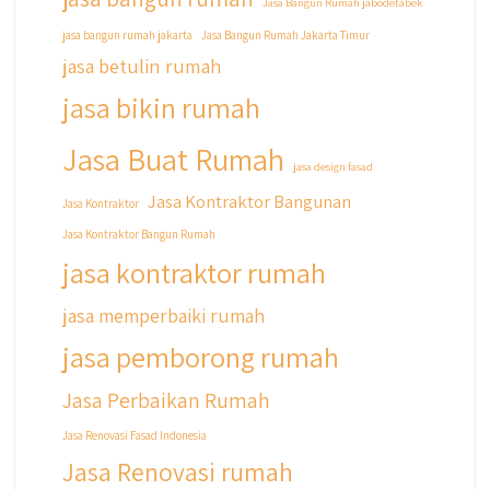
Jasa Bangun Rumah jabodetabek
Untuk informasi lebih lanjut terkait program
jasa bangun rumah jakarta
Jasa Bangun Rumah Jakarta Timur
cicilan ini temen temen bisa langsung klik link
jasa betulin rumah
di bio yaa
jasa bikin rumah
#jasabangunrumahjakarta
#jasarenovasirumahjakarta
Jasa Buat Rumah
#kontraktorjakarta #kontraktorbangunan
jasa design fasad
#kontraktorbangunanrumah
Jasa Kontraktor Bangunan
Jasa Kontraktor
#kontraktorbangunanjakarta
Jasa Kontraktor Bangun Rumah
#kontraktorbekasi #kontraktorinteriorjakarta
#jasabangunrumahdepok
jasa kontraktor rumah
#jasarenovasirumahbekasi
#jasadesainrumahmurah
jasa memperbaiki rumah
#jasadesainrumahjakarta
jasa pemborong rumah
#kontraktorbangunanjabodetabek
#jasabangunrumahjabodetabek
Jasa Perbaikan Rumah
#qyusipersada
Jasa Renovasi Fasad Indonesia
Jasa Renovasi rumah