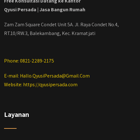
Free Konsultasi Datang ke Kantor
#kontraktorbangunanjabodetabek
Qyusi Persada | Jasa Bangun Rumah
#jasabangunrumahjabodetabek
#qyusipersada
Zam Zam Square Condet Unit 5A. Jl. Raya Condet No.4,
RT.10/RW.3, Balekambang, Kec. Kramat jati
Phone: 0821-2289-2175
E-mail: Hallo.QyusiPersada@Gmail.Com
Website: https://qyusipersada.com
Layanan