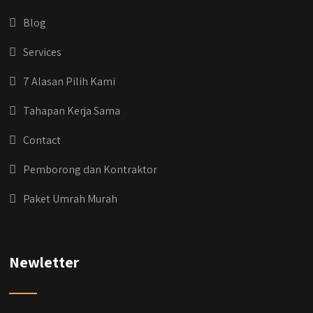
#kontraktorjakarta #kontraktorbangunan
#kontraktorbangunanrumah
Blog
#kontraktorbangunanjakarta
#kontraktorbekasi #kontraktorinteriorjakarta
Services
#jasabangunrumahdepok
#jasarenovasirumahbekasi
7 Alasan Pilih Kami
#jasadesainrumahmurah
#jasadesainrumahjakarta
Tahapan Kerja Sama
#kontraktorbangunanjabodetabek
#jasabangunrumahjabodetabek
Contact
#qyusipersada
Pemborong dan Kontraktor
Paket Umrah Murah
Newletter