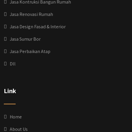
Jasa Kontruksi Bangun Rumah
Jasa Renovasi Rumah
Jasa Design Fasad & Interior
Jasa Sumur Bor
Jasa Perbaikan Atap
Dll
qyusipersada
@qyusipersada
3 years ago
Dih gak tau aja dia kalau di Qyusi Persada
Link
Ada Program Yang namanya PROCIS
(Program Cicilan Syariah)
.
Informasi selengkapnya, buru yuk klik link di
bio IG kitanya 🔥
Home
#jasabangunrumahjakarta
#jasarenovasirumahjakarta
About Us