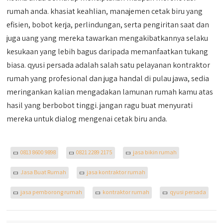
rumah anda. khasiat keahlian, manajemen cetak biru yang
efisien, bobot kerja, perlindungan, serta pengiritan saat dan
juga uang yang mereka tawarkan mengakibatkannya selaku
kesukaan yang lebih bagus daripada memanfaatkan tukang
biasa. qyusi persada adalah salah satu pelayanan kontraktor
rumah yang profesional dan juga handal di pulau jawa, sedia
meringankan kalian mengadakan lamunan rumah kamu atas
hasil yang berbobot tinggi. jangan ragu buat menyurati
mereka untuk dialog mengenai cetak biru anda.
0813 8600 9898
0821 2289 2175
jasa bikin rumah
Jasa Buat Rumah
jasa kontraktor rumah
jasa pemborong rumah
kontraktor rumah
qyusi persada