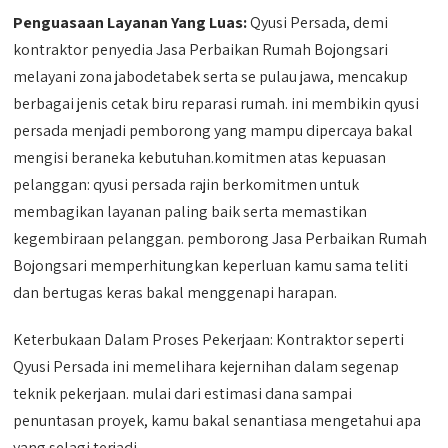
Penguasaan Layanan Yang Luas:
Qyusi Persada, demi
kontraktor penyedia Jasa Perbaikan Rumah Bojongsari
melayani zona jabodetabek serta se pulau jawa, mencakup
berbagai jenis cetak biru reparasi rumah. ini membikin qyusi
persada menjadi pemborong yang mampu dipercaya bakal
mengisi beraneka kebutuhan.komitmen atas kepuasan
pelanggan: qyusi persada rajin berkomitmen untuk
membagikan layanan paling baik serta memastikan
kegembiraan pelanggan. pemborong Jasa Perbaikan Rumah
Bojongsari memperhitungkan keperluan kamu sama teliti
dan bertugas keras bakal menggenapi harapan.
Keterbukaan Dalam Proses Pekerjaan: Kontraktor seperti
Qyusi Persada ini memelihara kejernihan dalam segenap
teknik pekerjaan. mulai dari estimasi dana sampai
penuntasan proyek, kamu bakal senantiasa mengetahui apa
yang selagi terjadi.