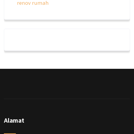
renov rumah
Alamat