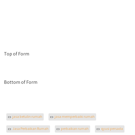
Top of Form
Bottom of Form
jasa betulin rumah
jasa memperbaiki rumah
Jasa Perbaikan Rumah
perbaikan rumah
qyusi persada