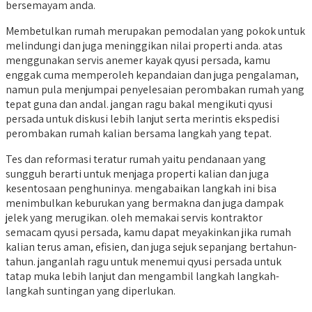
bersemayam anda.
Membetulkan rumah merupakan pemodalan yang pokok untuk
melindungi dan juga meninggikan nilai properti anda. atas
menggunakan servis anemer kayak qyusi persada, kamu
enggak cuma memperoleh kepandaian dan juga pengalaman,
namun pula menjumpai penyelesaian perombakan rumah yang
tepat guna dan andal. jangan ragu bakal mengikuti qyusi
persada untuk diskusi lebih lanjut serta merintis ekspedisi
perombakan rumah kalian bersama langkah yang tepat.
Tes dan reformasi teratur rumah yaitu pendanaan yang
sungguh berarti untuk menjaga properti kalian dan juga
kesentosaan penghuninya. mengabaikan langkah ini bisa
menimbulkan keburukan yang bermakna dan juga dampak
jelek yang merugikan. oleh memakai servis kontraktor
semacam qyusi persada, kamu dapat meyakinkan jika rumah
kalian terus aman, efisien, dan juga sejuk sepanjang bertahun-
tahun. janganlah ragu untuk menemui qyusi persada untuk
tatap muka lebih lanjut dan mengambil langkah langkah-
langkah suntingan yang diperlukan.