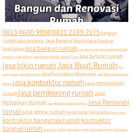
0813 8600 9898
0821 2289 2175
bangun
Jasa Bangun Kantor
rumah
jabodetabek
jasa bangun
jasa bangun rumah
kontrakan
Jasa Bangun Rumah jabodetabek
jasa
jasa betulin rumah
bangun rumah jakarta
Jasa Bangun Rumah Jakarta Timur
Jasa Buat Rumah
jasa bikin rumah
jasa
Jasa Kontraktor Bangunan
design fasad
Jasa Kontraktor
Jasa Kontraktor Bangun
jasa kontraktor rumah
jasa memperbaiki
Rumah
jasa pemborong rumah
Jasa
rumah
Jasa Renovasi
Perbaikan Rumah
Jasa Renovasi Fasad Indonesia
rumah
jasa renov rumah
kecamatan
kelurahan
kontraktor
qyusipersada
kontraktor bangunan rumah
kontraktor
@qyusipersada
3 years ago
bangun rumah
Siapa yang udah masuk List untuk Bangun dan Renovasi
kontraktor bekasi
kontraktor bogor
kontraktor depok
Kontraktor