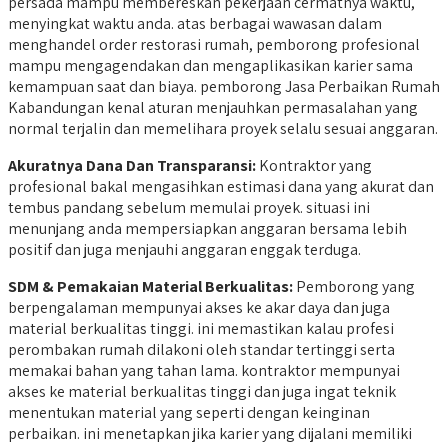
persada mampu membereskan pekerjaan cermatnya waktu,
menyingkat waktu anda. atas berbagai wawasan dalam
menghandel order restorasi rumah, pemborong profesional
mampu mengagendakan dan mengaplikasikan karier sama
kemampuan saat dan biaya. pemborong Jasa Perbaikan Rumah
Kabandungan kenal aturan menjauhkan permasalahan yang
normal terjalin dan memelihara proyek selalu sesuai anggaran.
Akuratnya Dana Dan Transparansi:
Kontraktor yang
profesional bakal mengasihkan estimasi dana yang akurat dan
tembus pandang sebelum memulai proyek. situasi ini
menunjang anda mempersiapkan anggaran bersama lebih
positif dan juga menjauhi anggaran enggak terduga.
SDM &
Pemakaian Material Berkualitas:
Pemborong yang
berpengalaman mempunyai akses ke akar daya dan juga
material berkualitas tinggi. ini memastikan kalau profesi
perombakan rumah dilakoni oleh standar tertinggi serta
memakai bahan yang tahan lama. kontraktor mempunyai
akses ke material berkualitas tinggi dan juga ingat teknik
menentukan material yang seperti dengan keinginan
perbaikan. ini menetapkan jika karier yang dijalani memiliki