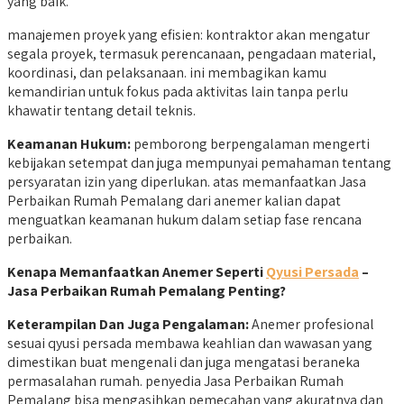
yang baik.
manajemen proyek yang efisien: kontraktor akan mengatur
segala proyek, termasuk perencanaan, pengadaan material,
koordinasi, dan pelaksanaan. ini membagikan kamu
kemandirian untuk fokus pada aktivitas lain tanpa perlu
khawatir tentang detail teknis.
Keamanan Hukum:
pemborong berpengalaman mengerti
kebijakan setempat dan juga mempunyai pemahaman tentang
persyaratan izin yang diperlukan. atas memanfaatkan Jasa
Perbaikan Rumah Pemalang dari anemer kalian dapat
menguatkan keamanan hukum dalam setiap fase rencana
perbaikan.
Kenapa Memanfaatkan Anemer Seperti
Qyusi Persada
–
Jasa Perbaikan Rumah Pemalang Penting?
Keterampilan Dan Juga Pengalaman:
Anemer profesional
sesuai qyusi persada membawa keahlian dan wawasan yang
dimestikan buat mengenali dan juga mengatasi beraneka
permasalahan rumah. penyedia Jasa Perbaikan Rumah
Pemalang bisa mengasihkan pemecahan yang akuratnya dan