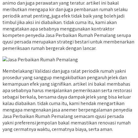
animo dan juga perawatan yang teratur. artikel ini bakal
meributkan mengapa kir dan juga pembaruan rumah selaku
periodik amat penting, juga efek tidak baik yang boleh jadi
timbul jika aksi ini diabaikan. tidak cuma itu, kami akan
mengatakan apa sebabnya menggunakan kontraktor
kompeten penyedia Jasa Perbaikan Rumah Pemalang serupa
qyusi persada merupakan strategi bestari untuk membenarkan
pemeriksaan rumah bergerak dengan lancar.
Membelakangi Validasi dan juga ralat periodik rumah yakni
prosedur yang sanggup mengakibatkan pengaruh jelek dan
kemampuan efek yang signifikan. artikel ini bakal membahas
apa sebabnya harus menjalankan pemeriksaan serta restorasi
sebagai berkala, bersama daya dampak jelek yang bisa keluar
kalau diabaikan. tidak cuma itu, kami hendak mengartikan
mengapa mengenakan jasa anemer berpengalaman penyedia
Jasa Perbaikan Rumah Pemalang semacam qyusi persada
yakni preferensi jempolan bakal memastikan renovasi rumah
yang cermatnya waktu, cermatnya biaya, serta aman.