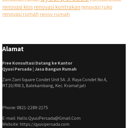
renovasi kios
renovasi kontrakan
renovasi ruko
renovasi rumah
renov rumah
Alamat
Free Konsultasi Datang ke Kantor
Qyusi Persada | Jasa Bangun Rumah
Zam Zam Square Condet Unit 5A. Jl. Raya Condet No.4,
RT.10/RW.3, Balekambang, Kec. Kramat jati
Phone: 0821-2289-2175
E-mail: Hallo.QyusiPersada@Gmail.Com
Website: https://qyusipersada.com