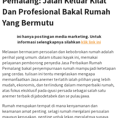
Pemalang: Jalan Keluar Kilat
Dan Profesional Bakal Rumah
Yang Bermutu
ini hanya postingan media marketing. Untuk
informasi selengkapnya silahkan
klik link ini
Melawan bermacam persoalan dan kebobrokan rumah adalah
perihal yang umum. dalam situasi kayak ini, memakai
pelayanan pemborong penyedia Jasa Perbaikan Rumah
Pemalang bakal penyempurnaan rumah mampu jadi ketetapan
yang cerdas. tulisan ini tentu menjelaskan mengapa
memanfaatkan Jasa anemer terlatih ialah pilihan yang lebih
mudah, ekonomis, dan terlindung dalam memperbaiki rumah,
atas fokus eksklusif pada qyusi persada sebagai salah satu
anemer terbaik di jabodetabek dan se pulau jawa.
Rumah merupakan tempat di mana kenyamanan dan
keamanan amat penting. selagi rumah menjalani persoalan
maupun kerusakan, penting untuk lekas meralatnya supaya