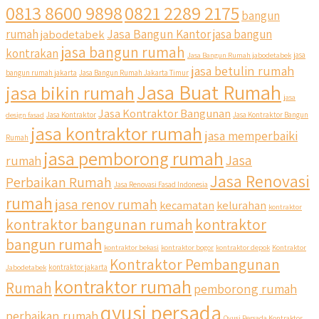
0813 8600 9898
0821 2289 2175
bangun
Jasa Bangun Kantor
rumah
jabodetabek
jasa bangun
jasa bangun rumah
kontrakan
Jasa Bangun Rumah jabodetabek
jasa
jasa betulin rumah
bangun rumah jakarta
Jasa Bangun Rumah Jakarta Timur
Jasa Buat Rumah
jasa bikin rumah
jasa
Jasa Kontraktor Bangunan
design fasad
Jasa Kontraktor
Jasa Kontraktor Bangun
jasa kontraktor rumah
jasa memperbaiki
Rumah
jasa pemborong rumah
Jasa
rumah
Jasa Renovasi
Perbaikan Rumah
Jasa Renovasi Fasad Indonesia
rumah
jasa renov rumah
kecamatan
kelurahan
kontraktor
kontraktor bangunan rumah
kontraktor
bangun rumah
kontraktor bekasi
kontraktor bogor
kontraktor depok
Kontraktor
Kontraktor Pembangunan
Jabodetabek
kontraktor jakarta
kontraktor rumah
Rumah
pemborong rumah
qyusi persada
perbaikan rumah
Qyusi Persada Kontraktor