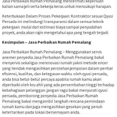
Jasa Perbaikan Rumah Pemalang mencermati keperluan
kalian sama jeli serta bekerja keras untuk mencukupi harapan.
Keterbukaan Dalam Proses Pekerjaan: Kontraktor sesuai Qyusi
Persada ini melindungi transparansi dalam semua teknik
pekerjaan. mulai dari estimasi biaya sampai penyudahan
proyek, anda akan rajin mengetahui apa yang tengah terjadi.
Kesimpulan – Jasa Perbaikan Rumah Pemalang
Jasa Perbaikan Rumah Pemalang – Menggunakan servis
anemer penyedia Jasa Perbaikan Rumah Pemalang bakal
menyervis sekaligus merenovasi rumah yakni metode encer
yang hendak mengasihkan perolehan jempolan dalam perihal
efisiensi, kualitas, dan ketegasan waktu. oleh qyusi persada,
anda bisa betul-betul percaya apabila rumah kamu akan
diperbaiki oleh kru ahli yang ada persembahan tinggi terhadap
kebahagiaan pelanggan. jangan ragu bakal menyurati qyusi
persada, pemborong penyedia Jasa Perbaikan Rumah
Pemalang bakal mengambil langkah rencana pemindaan
rumah kamu dan juga mengasihkan gesekan yang penuh
ketertarikan pada lokasi bersemayam anda.