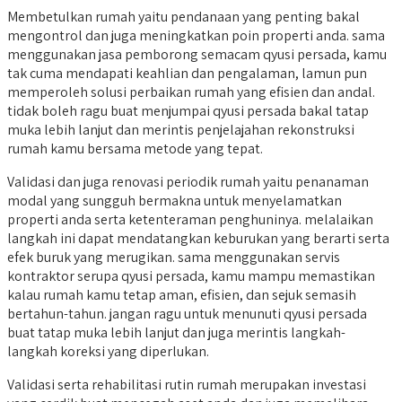
Membetulkan rumah yaitu pendanaan yang penting bakal
mengontrol dan juga meningkatkan poin properti anda. sama
menggunakan jasa pemborong semacam qyusi persada, kamu
tak cuma mendapati keahlian dan pengalaman, lamun pun
memperoleh solusi perbaikan rumah yang efisien dan andal.
tidak boleh ragu buat menjumpai qyusi persada bakal tatap
muka lebih lanjut dan merintis penjelajahan rekonstruksi
rumah kamu bersama metode yang tepat.
Validasi dan juga renovasi periodik rumah yaitu penanaman
modal yang sungguh bermakna untuk menyelamatkan
properti anda serta ketenteraman penghuninya. melalaikan
langkah ini dapat mendatangkan keburukan yang berarti serta
efek buruk yang merugikan. sama menggunakan servis
kontraktor serupa qyusi persada, kamu mampu memastikan
kalau rumah kamu tetap aman, efisien, dan sejuk semasih
bertahun-tahun. jangan ragu untuk menunuti qyusi persada
buat tatap muka lebih lanjut dan juga merintis langkah-
langkah koreksi yang diperlukan.
Validasi serta rehabilitasi rutin rumah merupakan investasi