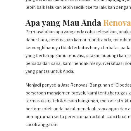
lebih baik lakukan lebih sedikit serta lakukan denga
Apa yang Mau Anda
Renova
Permasalahan apa yang anda coba selesaikan, apak
dapur baru, peremajaan kamar mandi anda, membentu
kemungkinannya tidak terbatas hanya terbatas pada 
yang berharap kamu renovasi, silakan hubungi kami 
persada dari sana, kami hendak menyurvei situasi no
yang pantas untuk Anda.
Menjadi penyedia Jasa Renovasi Bangunan di Ciboda
perseroan manajemen proyek, kami tentu bertugas 
termasuk arsitek & desain bangunan, metode struktur
bertemu oleh anda bakal menelaah rancangan dan ang
pemograman serta perencanaan adalah kunci buat men
cocok anggaran.