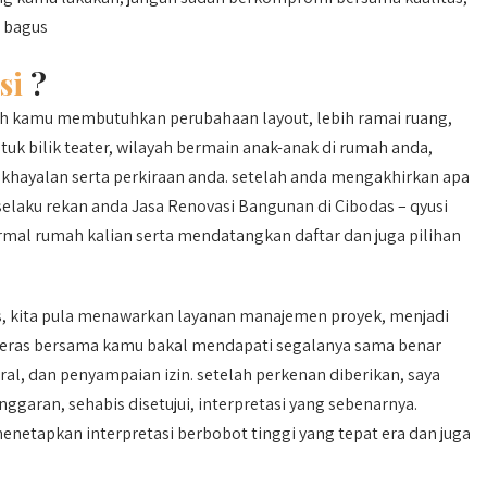
n bagus
si
?
ah kamu membutuhkan perubahaan layout, lebih ramai ruang,
k bilik teater, wilayah bermain anak-anak di rumah anda,
khayalan serta perkiraan anda. setelah anda mengakhirkan apa
selaku rekan anda Jasa Renovasi Bangunan di Cibodas – qyusi
rmal rumah kalian serta mendatangkan daftar dan juga pilihan
s, kita pula menawarkan layanan manajemen proyek, menjadi
keras bersama kamu bakal mendapati segalanya sama benar
al, dan penyampaian izin. setelah perkenan diberikan, saya
garan, sehabis disetujui, interpretasi yang sebenarnya.
etapkan interpretasi berbobot tinggi yang tepat era dan juga