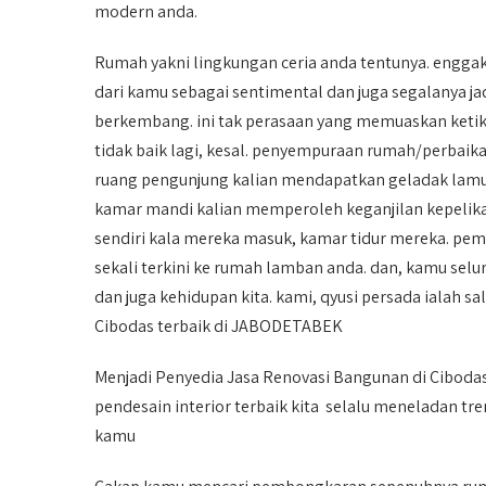
modern anda.
Rumah yakni lingkungan ceria anda tentunya. engg
dari kamu sebagai sentimental dan juga segalanya ja
berkembang. ini tak perasaan yang memuaskan ketika
tidak baik lagi, kesal. penyempuraan rumah/perba
ruang pengunjung kalian mendapatkan geladak lamu
kamar mandi kalian memperoleh keganjilan kepelik
sendiri kala mereka masuk, kamar tidur mereka. p
sekali terkini ke rumah lamban anda. dan, kamu sel
dan juga kehidupan kita. kami, qyusi persada ialah s
Cibodas terbaik di JABODETABEK
Menjadi Penyedia Jasa Renovasi Bangunan di Cibodas,
pendesain interior terbaik kita selalu meneladan tr
kamu