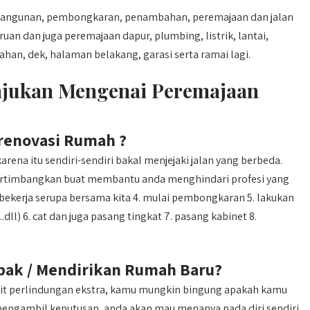
i bangunan, pembongkaran, penambahan, peremajaan dan jalan
 dan juga peremajaan dapur, plumbing, listrik, lantai,
an, dek, halaman belakang, garasi serta ramai lagi.
ajukan Mengenai Peremajaan
renovasi Rumah ?
rena itu sendiri-sendiri bakal menjejaki jalan yang berbeda.
pertimbangkan buat membantu anda menghindari profesi yang
. bekerja serupa bersama kita 4. mulai pembongkaran 5. lakukan
.dll) 6. cat dan juga pasang tingkat 7. pasang kabinet 8.
ak / Mendirikan Rumah Baru?
it perlindungan ekstra, kamu mungkin bingung apakah kamu
mengambil keputusan, anda akan mau menanya pada diri sendiri