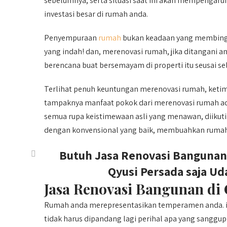
sebelumnya, serta situasi saat ini akan mempengar
investasi besar di rumah anda.
Penyempuraan
rumah
bukan keadaan yang membing
yang indah! dan, merenovasi rumah, jika ditangani a
berencana buat bersemayam di properti itu seusai sel
Terlihat penuh keuntungan merenovasi rumah, ketim
tampaknya manfaat pokok dari merenovasi rumah a
semua rupa keistimewaan asli yang menawan, diikuti 
dengan konvensional yang baik, membuahkan rumah 
Butuh Jasa Renovasi Bangunan 
Qyusi Persada saja Ud
Jasa Renovasi Bangunan di
Rumah anda merepresentasikan temperamen anda. in
tidak harus dipandang lagi perihal apa yang sanggu