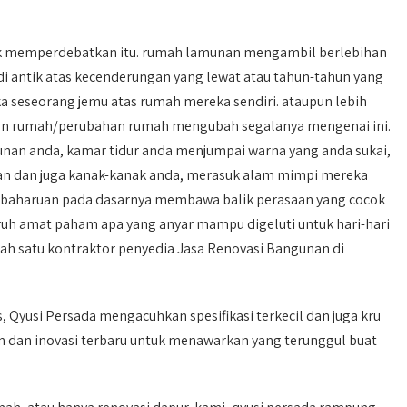
ak memperdebatkan itu. rumah lamunan mengambil berlebihan
di antik atas kecenderungan yang lewat atau tahun-tahun yang
 seseorang jemu atas rumah mereka sendiri. ataupun lebih
ikan rumah/perubahan rumah mengubah segalanya mengenai ini.
nan anda, kamar tidur anda menjumpai warna yang anda sukai,
an dan juga kanak-kanak anda, merasuk alam mimpi mereka
embaharuan pada dasarnya membawa balik perasaan yang cocok
uruh amat paham apa yang anyar mampu digeluti untuk hari-hari
alah satu kontraktor penyedia Jasa Renovasi Bangunan di
 Qyusi Persada mengacuhkan spesifikasi terkecil dan juga kru
en dan inovasi terbaru untuk menawarkan yang terunggul buat