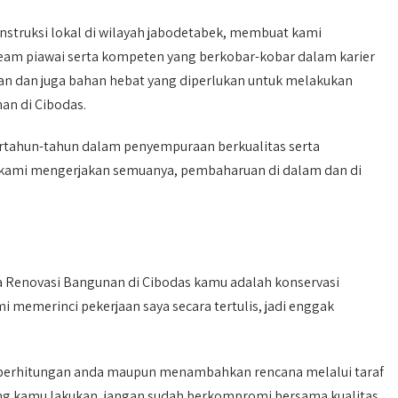
onstruksi lokal di wilayah jabodetabek, membuat kami
 team piawai serta kompeten yang berkobar-kobar dalam karier
ahan dan juga bahan hebat yang diperlukan untuk melakukan
an di Cibodas.
tahun-tahun dalam penyempuraan berkualitas serta
l. kami mengerjakan semuanya, pembaharuan di dalam dan di
Renovasi Bangunan di Cibodas kamu adalah konservasi
i memerinci pekerjaan saya secara tertulis, jadi enggak
a perhitungan anda maupun menambahkan rencana melalui taraf
ng kamu lakukan, jangan sudah berkompromi bersama kualitas,