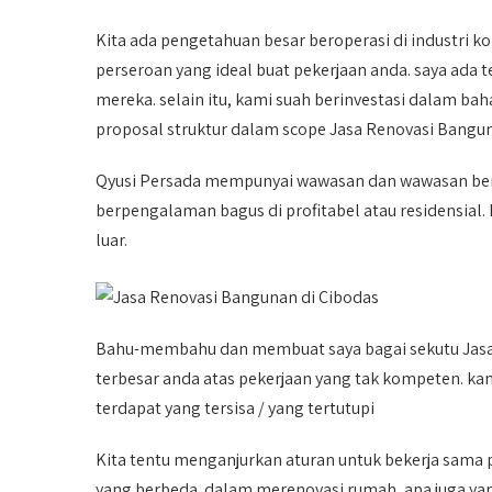
Kita ada pengetahuan besar beroperasi di industri k
perseroan yang ideal buat pekerjaan anda. saya ada
mereka. selain itu, kami suah berinvestasi dalam b
proposal struktur dalam scope Jasa Renovasi Bangun
Qyusi Persada mempunyai wawasan dan wawasan ber
berpengalaman bagus di profitabel atau residensia
luar.
Bahu-membahu dan membuat saya bagai sekutu Jasa 
terbesar anda atas pekerjaan yang tak kompeten. kam
terdapat yang tersisa / yang tertutupi
Kita tentu menganjurkan aturan untuk bekerja sam
yang berbeda. dalam merenovasi rumah, apa juga ya