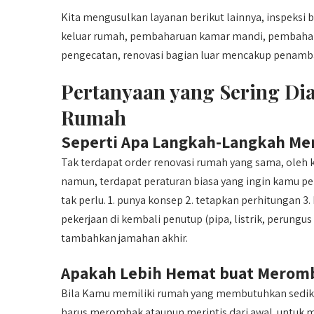
Kita mengusulkan layanan berikut lainnya, inspeks
keluar rumah, pembaharuan kamar mandi, pembaharuan
pengecatan, renovasi bagian luar mencakup penambah
Pertanyaan yang Sering Di
Rumah
Seperti Apa Langkah-Langkah Me
Tak terdapat order renovasi rumah yang sama, oleh ka
namun, terdapat peraturan biasa yang ingin kamu 
tak perlu. 1. punya konsep 2. tetapkan perhitungan 3
pekerjaan di kembali penutup (pipa, listrik, perungus .
tambahkan jamahan akhir.
Apakah Lebih Hemat buat Meromb
Bila Kamu memiliki rumah yang membutuhkan sedik
harus merombak ataupun merintis dari awal. untuk 