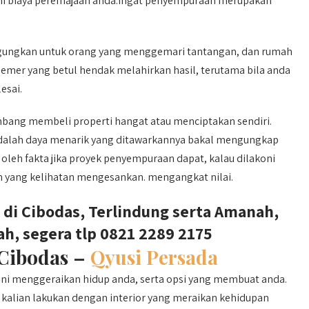
uhi biaya peremajaan anda.ingat penyempuraan merupakan
ungkan untuk orang yang menggemari tantangan, dan rumah
nemer yang betul hendak melahirkan hasil, terutama bila anda
esai.
bang membeli properti hangat atau menciptakan sendiri.
dalah daya menarik yang ditawarkannya bakal mengungkap
oleh fakta jika proyek penyempuraan dapat, kalau dilakoni
yang kelihatan mengesankan. mengangkat nilai.
di Cibodas, Terlindung serta Amanah,
ah, segera tlp 0821 2289 2175
 Cibodas –
Qyusi Persada
i menggeraikan hidup anda, serta opsi yang membuat anda.
p kalian lakukan dengan interior yang meraikan kehidupan