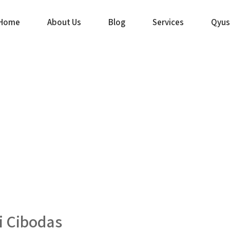
Home
About Us
Blog
Services
Qyus
i Cibodas