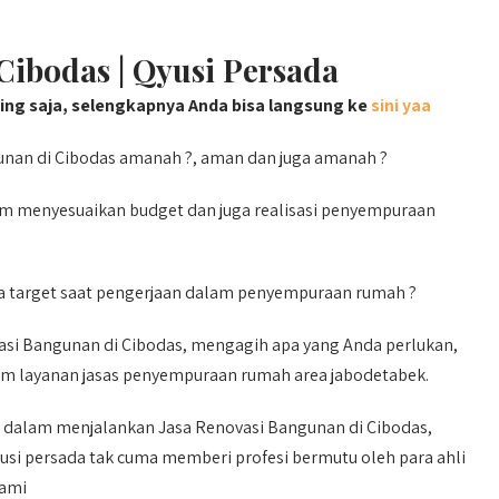
Cibodas | Qyusi Persada
ting saja, selengkapnya Anda bisa langsung ke
sini yaa
nan di Cibodas amanah ?, aman dan juga amanah ?
lam menyesuaikan budget dan juga realisasi penyempuraan
a target saat pengerjaan dalam penyempuraan rumah ?
vasi Bangunan di Cibodas, mengagih apa yang Anda perlukan,
am layanan jasas penyempuraan rumah area jabodetabek.
dalam menjalankan Jasa Renovasi Bangunan di Cibodas,
yusi persada tak cuma memberi profesi bermutu oleh para ahli
kami