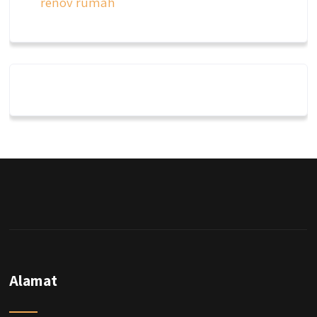
renov rumah
qyusipersada
@qyusipersada
3 years ago
Dalah satu hasil karya Qyusi persada,
merenovasi rumah biasa jadi rumah mewah
dengan budget 400an, kira kira gimana ya
hasilnya...
#jasabangunrumahjakarta
#jasarenovasirumahjakarta
#kontraktorjakarta #kontraktorbangunan
#kontraktorbangunanrumah
#kontraktorbangunanjakarta
#kontraktorbekasi #kontraktorinteriorjakarta
Alamat
#jasabangunrumahdepok
#jasarenovasirumahbekasi