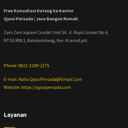
#jasadesainrumahmurah
#jasadesainrumahjakarta
Free Konsultasi Datang ke Kantor
#kontraktorbangunanjabodetabek
Qyusi Persada | Jasa Bangun Rumah
#jasabangunrumahjabodetabek
#qyusipersada
Zam Zam Square Condet Unit 5A. Jl. Raya Condet No.4,
RT.10/RW.3, Balekambang, Kec. Kramat jati
Phone: 0821-2289-2175
E-mail: Hallo.QyusiPersada@Gmail.Com
Website: https://qyusipersada.com
Layanan