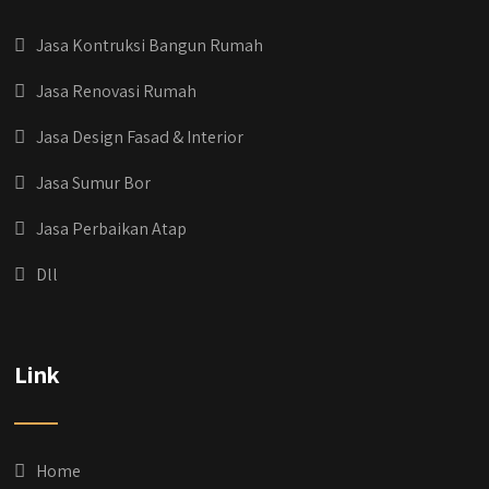
Jasa Kontruksi Bangun Rumah
Jasa Renovasi Rumah
Jasa Design Fasad & Interior
Jasa Sumur Bor
Jasa Perbaikan Atap
Dll
qyusipersada
@qyusipersada
3 years ago
Dih gak tau aja dia kalau di Qyusi Persada
Link
Ada Program Yang namanya PROCIS
(Program Cicilan Syariah)
.
Informasi selengkapnya, buru yuk klik link di
bio IG kitanya 🔥
Home
#jasabangunrumahjakarta