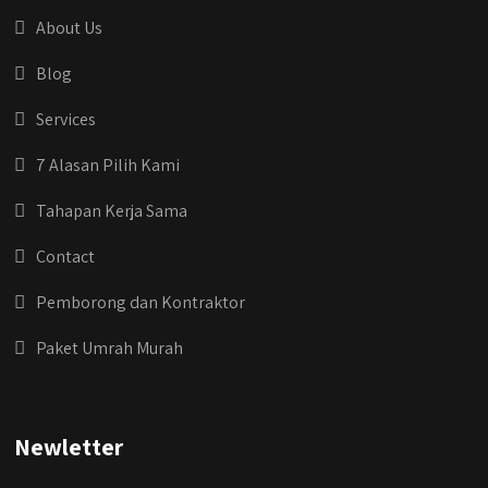
#jasarenovasirumahjakarta
About Us
#kontraktorjakarta #kontraktorbangunan
#kontraktorbangunanrumah
Blog
#kontraktorbangunanjakarta
#kontraktorbekasi #kontraktorinteriorjakarta
Services
#jasabangunrumahdepok
#jasarenovasirumahbekasi
7 Alasan Pilih Kami
#jasadesainrumahmurah
#jasadesainrumahjakarta
Tahapan Kerja Sama
#kontraktorbangunanjabodetabek
#jasabangunrumahjabodetabek
Contact
#qyusipersada
Pemborong dan Kontraktor
Paket Umrah Murah
Newletter