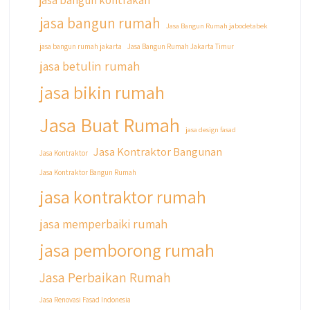
jasa bangun kontrakan
dengan sistem Cicilan ?? 🤗
jasa bangun rumah
Jasa Bangun Rumah jabodetabek
Untuk informasi lebih lanjut terkait program
jasa bangun rumah jakarta
Jasa Bangun Rumah Jakarta Timur
cicilan ini temen temen bisa langsung klik link
jasa betulin rumah
di bio yaa
jasa bikin rumah
#jasabangunrumahjakarta
#jasarenovasirumahjakarta
Jasa Buat Rumah
#kontraktorjakarta #kontraktorbangunan
jasa design fasad
#kontraktorbangunanrumah
Jasa Kontraktor Bangunan
Jasa Kontraktor
#kontraktorbangunanjakarta
Jasa Kontraktor Bangun Rumah
#kontraktorbekasi #kontraktorinteriorjakarta
#jasabangunrumahdepok
jasa kontraktor rumah
#jasarenovasirumahbekasi
#jasadesainrumahmurah
jasa memperbaiki rumah
#jasadesainrumahjakarta
jasa pemborong rumah
#kontraktorbangunanjabodetabek
#jasabangunrumahjabodetabek
Jasa Perbaikan Rumah
#qyusipersada
Jasa Renovasi Fasad Indonesia