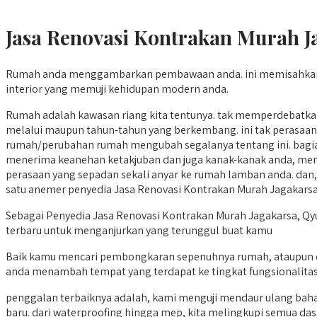
Jasa Renovasi Kontrakan Murah J
Rumah anda menggambarkan pembawaan anda. ini memisahkan hid
interior yang memuji kehidupan modern anda.
Rumah adalah kawasan riang kita tentunya. tak memperdebatka
melalui maupun tahun-tahun yang berkembang. ini tak perasaan
rumah/perubahan rumah mengubah segalanya tentang ini. bagia
menerima keanehan ketakjuban dan juga kanak-kanak anda, me
perasaan yang sepadan sekali anyar ke rumah lamban anda. dan, k
satu anemer penyedia Jasa Renovasi Kontrakan Murah Jagakars
Sebagai Penyedia Jasa Renovasi Kontrakan Murah Jagakarsa, Qyu
terbaru untuk menganjurkan yang terunggul buat kamu
Baik kamu mencari pembongkaran sepenuhnya rumah, ataupun c
anda menambah tempat yang terdapat ke tingkat fungsionalitas 
penggalan terbaiknya adalah, kami menguji mendaur ulang baha
baru. dari waterproofing hingga mep, kita melingkupi semua das