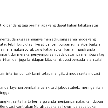
ipandang lagi perihal apa yang dapat kalian lakukan atas
timental dan juga semuanya menjadi usang sama mode yang
atau lebih buruk lagi, kesal. penyempuraan rumah/perbaikan
da menemukan corak yang kalian sukai, kamar mandi anda
kamar tidur mereka. penyempuraan pada dasarnya membawa lagi
-hari dan juga kehidupan kita. kami, qyusi persada ialah salah
in interior puncak kami tetap mengikuti mode serta inovasi
anda. layanan pembaharuan kita di jabodetabek, meringankan
inggali.
ungkin, serta harta berharga anda menjumpai nafas kehidupan
a Renovasi Kontrakan Murah Jagakarsa | qyusi persada bukan