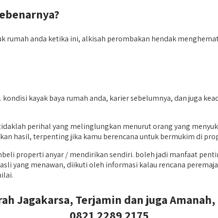
Sebenarnya?
rumah anda ketika ini, alkisah perombakan hendak menghemat saat
ondisi kayak baya rumah anda, karier sebelumnya, dan juga kead
tidaklah perihal yang melinglungkan menurut orang yang menyuka
n hasil, terpenting jika kamu berencana untuk bermukim di proper
i properti anyar / mendirikan sendiri. boleh jadi manfaat pent
li yang menawan, diikuti oleh informasi kalau rencana peremajaan
lai.
ah Jagakarsa, Terjamin dan juga Amanah, Q
0821 2289 2175