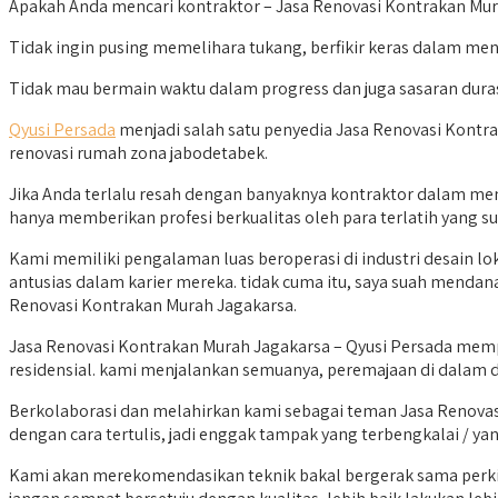
Apakah Anda mencari kontraktor – Jasa Renovasi Kontrakan Mura
Tidak ingin pusing memelihara tukang, berfikir keras dalam m
Tidak mau bermain waktu dalam progress dan juga sasaran dur
Qyusi Persada
menjadi salah satu penyedia Jasa Renovasi Kontra
renovasi rumah zona jabodetabek.
Jika Anda terlalu resah dengan banyaknya kontraktor dalam men
hanya memberikan profesi berkualitas oleh para terlatih yang
Kami memiliki pengalaman luas beroperasi di industri desain l
antusias dalam karier mereka. tidak cuma itu, saya suah mend
Renovasi Kontrakan Murah Jagakarsa.
Jasa Renovasi Kontrakan Murah Jagakarsa – Qyusi Persada mem
residensial. kami menjalankan semuanya, peremajaan di dalam da
Berkolaborasi dan melahirkan kami sebagai teman Jasa Renovasi
dengan cara tertulis, jadi enggak tampak yang terbengkalai / yan
Kami akan merekomendasikan teknik bakal bergerak sama perki