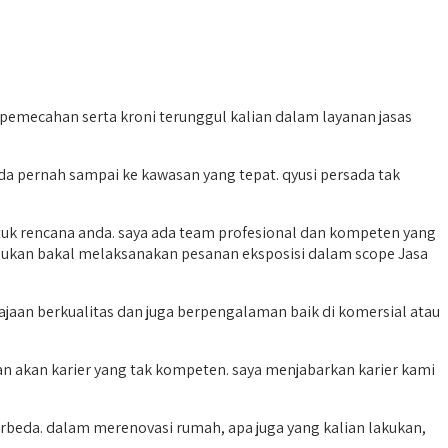
pemecahan serta kroni terunggul kalian dalam layanan jasas
a pernah sampai ke kawasan yang tepat. qyusi persada tak
ntuk rencana anda. saya ada team profesional dan kompeten yang
lukan bakal melaksanakan pesanan eksposisi dalam scope Jasa
an berkualitas dan juga berpengalaman baik di komersial atau
n akan karier yang tak kompeten. saya menjabarkan karier kami
beda. dalam merenovasi rumah, apa juga yang kalian lakukan,