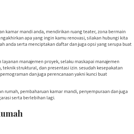
aan kamar mandi anda, mendirikan ruang teater, zona bermain
gakhirkan apa yang ingin kamu renovasi, silakan hubungi kita
h anda serta menciptakan daftar dan juga opsi yang serupa buat
an layanan manajemen proyek, selaku maskapai manajemen
eknik struktural, dan presentasi izin. sesudah kesepakatan
a. pemograman dan juga perencanaan yakni kunci buat
pan rumah, pembaharuan kamar mandi, penyempuraan dan juga
rasi serta berlebihan lagi.
 Rumah