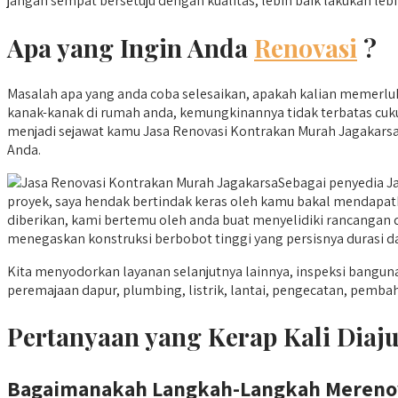
jangan sempat bersetuju dengan kualitas, lebih baik lakukan lebi
Apa yang Ingin Anda
Renovasi
?
Masalah apa yang anda coba selesaikan, apakah kalian memerlu
kanak-kanak di rumah anda, kemungkinannya tidak terbatas cuku
menjadi sejawat kamu Jasa Renovasi Kontrakan Murah Jagakarsa 
Anda.
Sebagai penyedia J
proyek, saya hendak bertindak keras oleh kamu bakal mendapatk
diberikan, kami bertemu oleh anda buat menyelidiki rancangan 
menegaskan konstruksi berbobot tinggi yang persisnya durasi d
Kita menyodorkan layanan selanjutnya lainnya, inspeksi ban
peremajaan dapur, plumbing, listrik, lantai, pengecatan, pemba
Pertanyaan yang Kerap Kali Di
Bagaimanakah Langkah-Langkah Mereno