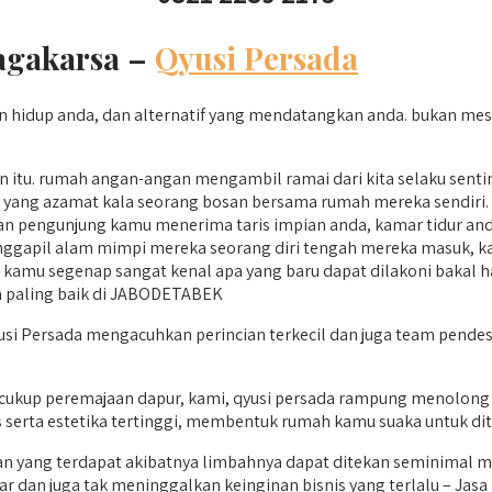
agakarsa –
Qyusi Persada
up anda, dan alternatif yang mendatangkan anda. bukan mesti d
n itu. rumah angan-angan mengambil ramai dari kita selaku sen
 yang azamat kala seorang bosan bersama rumah mereka sendiri. 
n pengunjung kamu menerima taris impian anda, kamar tidur an
nggapil alam mimpi mereka seorang diri tengah mereka masuk, 
amu segenap sangat kenal apa yang baru dapat dilakoni bakal hari
a paling baik di JABODETABEK
si Persada mengacuhkan perincian terkecil dan juga team pendesa
ukup peremajaan dapur, kami, qyusi persada rampung menolong 
serta estetika tertinggi, membentuk rumah kamu suaka untuk dit
n yang terdapat akibatnya limbahnya dapat ditekan seminimal m
ar dan juga tak meninggalkan keinginan bisnis yang terlalu – Jas