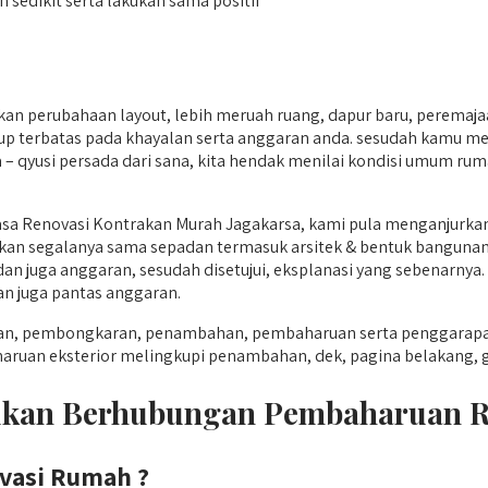
h sedikit serta lakukan sama positif
kan perubahaan layout, lebih meruah ruang, dapur baru, peremaj
p terbatas pada khayalan serta anggaran anda. sesudah kamu men
– qyusi persada dari sana, kita hendak menilai kondisi umum ruma
asa Renovasi Kontrakan Murah Jagakarsa, kami pula menganjurk
an segalanya sama sepadan termasuk arsitek & bentuk bangunan, t
dan juga anggaran, sesudah disetujui, eksplanasi yang sebenarny
an juga pantas anggaran.
gunan, pembongkaran, penambahan, pembaharuan serta penggara
haruan eksterior melingkupi penambahan, dek, pagina belakang, ga
ajukan Berhubungan Pembaharuan
vasi Rumah ?