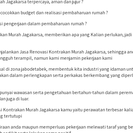
h Jagakarsa terpercaya, aman dan jujur ?
encocokkan budget dan realisasi pembaharuan rumah ?
asi pengerjaan dalam pembaharuan rumah ?
kan Murah Jagakarsa, memberikan apa yang Kalian perlukan, jadi 
jalankan Jasa Renovasi Kontrakan Murah Jagakarsa, sehingga and
 sungguh terampil, namun kami menjamin pekerjaan kami
okal di zona jabodetabek, membentuk kita industri yang idaman u
anakan dalam perlengkapan serta perkakas berkembang yang diper
punyai wawasan serta pengetahuan bertahun-tahun dalam peremaja
n juga di luar.
 Kontrakan Murah Jagakarsa kamu yaitu perawatan terbesar kalia
g tertutupi
raan anda maupun memperluas pekerjaan melewati taraf yang ber