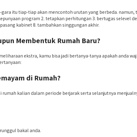
a-gara itu tiap-tiap akan mencontoh urutan yang berbeda. namu
epunyaan program 2. tetapkan perhitungan 3. bertugas selevel de
t 7. pasang kabinet 8. tambahkan singgungan akhir.
aupun Membentuk Rumah Baru?
liharaan ekstra, kamu bisa jadi bertanya-tanya apakah anda w
pertanyaan:
semayam di Rumah?
di rumah kalian dalam periode berjarak serta selanjutnya menju
erunggul bakal anda.