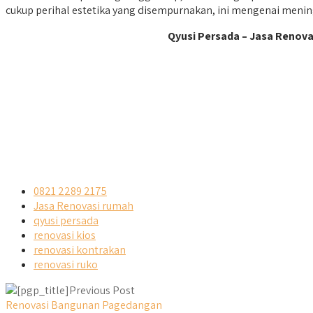
cukup perihal estetika yang disempurnakan, ini mengenai menin
Qyusi Persada – Jasa Renov
0821 2289 2175
Jasa Renovasi rumah
qyusi persada
renovasi kios
renovasi kontrakan
renovasi ruko
Previous Post
Renovasi Bangunan Pagedangan