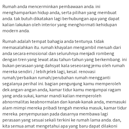
Rumah anda mencerminkan pembawaan anda. ini
menghamparkan hidup anda, serta pilihan yang membuat
anda. tak butuh dikatakan lagi berhubungan apa yang dapat
kalian lakukan oleh interior yang menghormati kehidupan
modern anda.
Rumah adalah tempat bahagia anda tentunya. tidak
memasalahkan itu. rumah khayalan mengambil meruah dari
anda secara emosional dan seluruhnya menjadi rombeng
dengan tren yang lewat atau tahun-tahun yang berkembang. ini
bukan perasaan yang dahsyat kala seseorang jemu oleh rumah
mereka sendiri. / lebih jelek lagi, kesal. renovasi
rumah/perbaikan rumah/perubahan rumah mengganti
segalanya perihal ini. bagian pengunjung kamu memperoleh
dek angan-angan anda, kamar tidur kamu menjumpai ragam
yang anda sukai, kamar mandi kalian memperoleh
abnormalitas keabnormalan dan kanak-kanak anda, memasuki
alam mimpi mereka pribadi tengah mereka masuk, kamar tidur
mereka. penyempuraan pada dasarnya membawa lagi
perasaan yang sesuai sekali terkini ke rumah lama anda. dan,
kita semua amat mengetahui apa yang baru dapat dilakoni