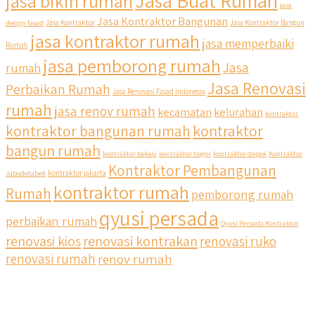
Jasa Buat Rumah
jasa bikin rumah
jasa
Jasa Kontraktor Bangunan
design fasad
Jasa Kontraktor
Jasa Kontraktor Bangun
jasa kontraktor rumah
jasa memperbaiki
Rumah
jasa pemborong rumah
Jasa
rumah
Jasa Renovasi
Perbaikan Rumah
Jasa Renovasi Fasad Indonesia
rumah
jasa renov rumah
kecamatan
kelurahan
kontraktor
kontraktor bangunan rumah
kontraktor
bangun rumah
kontraktor bekasi
kontraktor bogor
kontraktor depok
Kontraktor
Kontraktor Pembangunan
Jabodetabek
kontraktor jakarta
kontraktor rumah
Rumah
pemborong rumah
qyusi persada
perbaikan rumah
Qyusi Persada Kontraktor
renovasi kios
renovasi kontrakan
renovasi ruko
renovasi rumah
renov rumah