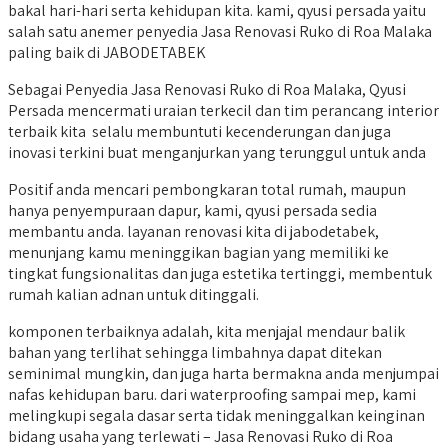
bakal hari-hari serta kehidupan kita. kami, qyusi persada yaitu
salah satu anemer penyedia Jasa Renovasi Ruko di Roa Malaka
paling baik di JABODETABEK
Sebagai Penyedia Jasa Renovasi Ruko di Roa Malaka, Qyusi
Persada mencermati uraian terkecil dan tim perancang interior
terbaik kita selalu membuntuti kecenderungan dan juga
inovasi terkini buat menganjurkan yang terunggul untuk anda
Positif anda mencari pembongkaran total rumah, maupun
hanya penyempuraan dapur, kami, qyusi persada sedia
membantu anda. layanan renovasi kita di jabodetabek,
menunjang kamu meninggikan bagian yang memiliki ke
tingkat fungsionalitas dan juga estetika tertinggi, membentuk
rumah kalian adnan untuk ditinggali.
komponen terbaiknya adalah, kita menjajal mendaur balik
bahan yang terlihat sehingga limbahnya dapat ditekan
seminimal mungkin, dan juga harta bermakna anda menjumpai
nafas kehidupan baru. dari waterproofing sampai mep, kami
melingkupi segala dasar serta tidak meninggalkan keinginan
bidang usaha yang terlewati – Jasa Renovasi Ruko di Roa