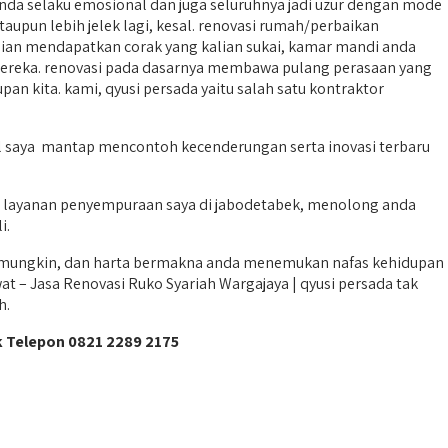
a selaku emosional dan juga seluruhnya jadi uzur dengan mode
upun lebih jelek lagi, kesal. renovasi rumah/perbaikan
ian mendapatkan corak yang kalian sukai, kamar mandi anda
mereka. renovasi pada dasarnya membawa pulang perasaan yang
an kita. kami, qyusi persada yaitu salah satu kontraktor
pol saya mantap mencontoh kecenderungan serta inovasi terbaru
 layanan penyempuraan saya di jabodetabek, menolong anda
i.
l mungkin, dan harta bermakna anda menemukan nafas kehidupan
t – Jasa Renovasi Ruko Syariah Wargajaya | qyusi persada tak
h.
k Telepon 0821 2289 2175