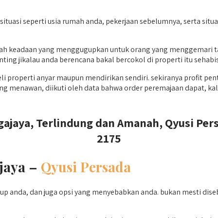
ituasi seperti usia rumah anda, pekerjaan sebelumnya, serta situ
ah keadaan yang menggugupkan untuk orang yang menggemari ta
ing jikalau anda berencana bakal bercokol di properti itu sehabis
properti anyar maupun mendirikan sendiri. sekiranya profit pent
ang menawan, diikuti oleh data bahwa order peremajaan dapat, k
gajaya, Terlindung dan Amanah, Qyusi Pers
2175
jaya –
Qyusi Persada
anda, dan juga opsi yang menyebabkan anda. bukan mesti disebut 