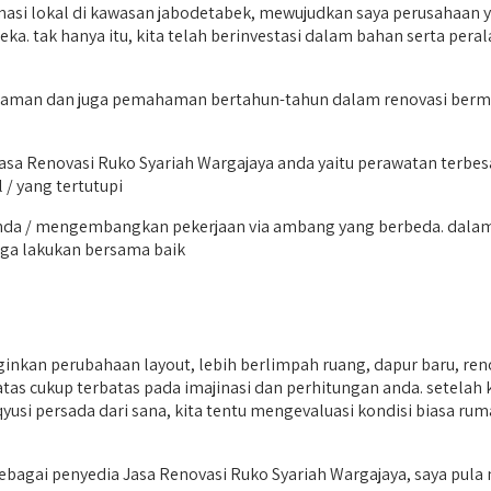
si lokal di kawasan jabodetabek, mewujudkan saya perusahaan y
 tak hanya itu, kita telah berinvestasi dalam bahan serta peral
laman dan juga pemahaman bertahun-tahun dalam renovasi bermutu
 Renovasi Ruko Syariah Wargajaya anda yaitu perawatan terbesa
l / yang tertutupi
nda / mengembangkan pekerjaan via ambang yang berbeda. dalam 
juga lakukan bersama baik
inkan perubahaan layout, lebih berlimpah ruang, dapur baru, re
s cukup terbatas pada imajinasi dan perhitungan anda. setelah 
qyusi persada dari sana, kita tentu mengevaluasi kondisi biasa ru
ebagai penyedia Jasa Renovasi Ruko Syariah Wargajaya, saya pu