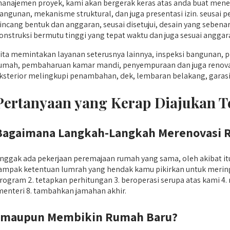
anajemen proyek, kami akan bergerak keras atas anda buat mene
angunan, mekanisme struktural, dan juga presentasi izin. seusai 
incang bentuk dan anggaran, seusai disetujui, desain yang seben
onstruksi bermutu tinggi yang tepat waktu dan juga sesuai anggar
ita memintakan layanan seterusnya lainnya, inspeksi bangunan
umah, pembaharuan kamar mandi, penyempuraan dan juga renovasi
ksterior melingkupi penambahan, dek, lembaran belakang, garasi 
Pertanyaan yang Kerap Diajukan 
Bagaimana Langkah-Langkah Merenovasi 
nggak ada pekerjaan peremajaan rumah yang sama, oleh akibat i
ampak ketentuan lumrah yang hendak kamu pikirkan untuk meringa
rogram 2. tetapkan perhitungan 3. beroperasi serupa atas kami 4. 
 menteri 8. tambahkan jamahan akhir.
 maupun Membikin Rumah Baru?