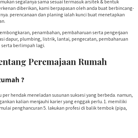
mukan segalanya sama sesuai termasuk arsitek & bentuk
perkenan diberikan, kami berpapasan oleh anda buat berbincang-
arnya. perencanaan dan planing ialah kunci buat menetapkan
an.
, pembongkaran, penambahan, pembaharuan serta pengerjaan
 dapur, plumbing, listrik, lantai, pengecatan, pembaharuan
serta berlimpah lagi.
Tentang Peremajaan Rumah
Rumah ?
tu per hendak meneladan susunan suksesi yang berbeda. namun,
nkan kalian menjauhi karier yang enggak perlu. 1. memiliki
mulai penghancuran 5. lakukan profesi di balik tembok (pipa,