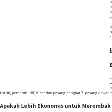
m
b
b
k
K
r
e
E
t
p
listrik, pemarah ..dll) 6. cat dan pasang pangkat 7. pasang dewan
Apakah Lebih Ekonomis untuk Merombak