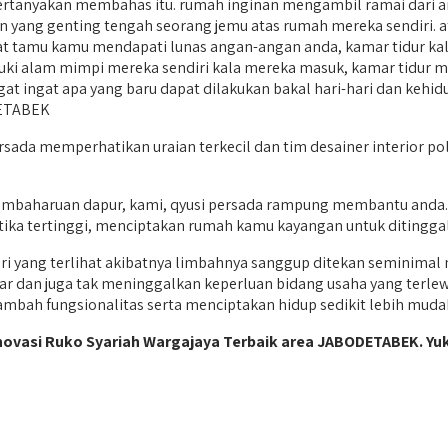
anyakan membahas itu. rumah inginan mengambil ramai dari and
 yang genting tengah seorang jemu atas rumah mereka sendiri. ata
 tamu kamu mendapati lunas angan-angan anda, kamar tidur kal
ki alam mimpi mereka sendiri kala mereka masuk, kamar tidur 
t ingat apa yang baru dapat dilakukan bakal hari-hari dan kehidup
DETABEK
ersada memperhatikan uraian terkecil dan tim desainer interior 
embaharuan dapur, kami, qyusi persada rampung membantu anda.
etika tertinggi, menciptakan rumah kamu kayangan untuk ditinggal
i yang terlihat akibatnya limbahnya sanggup ditekan seminima
ar dan juga tak meninggalkan keperluan bidang usaha yang terlewa
bah fungsionalitas serta menciptakan hidup sedikit lebih muda
novasi Ruko Syariah Wargajaya Terbaik area JABODETABEK. Yu