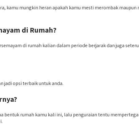
stra, kamu mungkin heran apakah kamu mesti merombak maupun 
emayam di Rumah?
ersemayam di rumah kalian dalam periode berjarak dan juga sete
jadi opsi terbaik untuk anda.
rnya?
bentuk rumah kamu kali ini, lalu penguraian tentu mempertegangk
i.