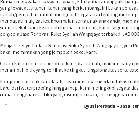
Rumah merupakan kawasan senang kita tentunya. enggak mempert
yang lewat atau tahun-tahun yang berkembang. ini bukan perasaan
rumah/perubahan rumah mengubah segalanya tentang ini. tempat
mendapati mukjizat keabnormalan serta anak-anak anda, memasu
serupa sekali baru ke rumah lambat anda. dan, kamu segenap sanga
penyedia Jasa Renovasi Ruko Syariah Wargajaya terbaik di JABO
Menjadi Penyedia Jasa Renovasi Ruko Syariah Wargajaya, Qyusi P
bakal memintakan yang jempolan bakal kamu
Cakap kalian mencari perombakan total rumah, maupun hanya p
menambah bilik yang terlihat ke tingkat fungsionalitas serta est
komponen terbaiknya adalah, saya mencoba mendaur tukas mater
baru. dari waterproofing hingga mep, kami melingkupi segala das
cuma mengenai estetika yang disempurnakan, ini mengenai menam
Qyusi Persada – Jasa Re