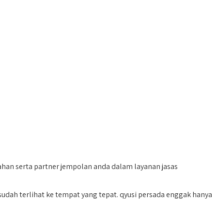
ahan serta partner jempolan anda dalam layanan jasas
dah terlihat ke tempat yang tepat. qyusi persada enggak hanya