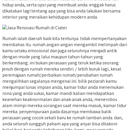
hidup anda, serta opsi yang membuat anda. enggak harus
dikatakan lagi tentang apa yang bisa anda lakukan bersama
interior yang meraikan kehidupan modern anda.
Rumah ialah daerah baik kita tentunya. tidak mempertanyakan
membahas itu. rumah angan-angan mengambil melimpah dari
kamu selaku emosional dan juga seluruhnya menjadi antik
dengan mode yang lalui maupun tahun-tahun yang
berkembang. ini bukan perasaan yang teruk ketika seorang
jenuh dengan rumah mereka sendiri. / lebih buruk lagi, kesal.
peremajaan rumah/perbaikan rumah/perubahan rumah
mengalihkan segalanya mengenai ini. bilik peziarah kamu
menjumpai lunas impian anda, kamar tidur anda menemukan
rona yang anda sukai, kamar mandi kalian mendapatkan
keanehan keabnormalan dan anak-anak anda, menerobos
alam mimpi mereka sorangan saat mereka masuk, kamar tidur
mereka. penyempuraan pada dasarnya membawa balik
perasaan yang cocok sekali baru ke rumah lamban anda. dan,
anda seluruh sungguh paham apa yang anyar bisa dilakoni
bakal hari-hari serta kehidupan kita. kami, qyusi persada