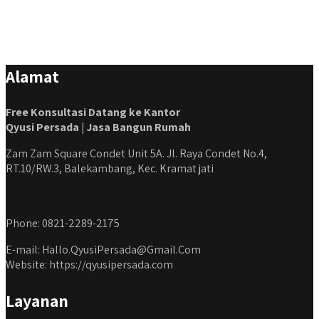
#kontraktorbekasi #kontraktorinteriorjakarta
#jasabangunrumahdepok #jasarenovasirumahbekasi
#jasadesainrumahmurah #jasadesainrumahjakarta
#kontraktorbangunanjabodetabek
Alamat
#jasabangunrumahjabodetabek #qyusipersada
Free Konsultasi Datang ke Kantor
Qyusi Persada | Jasa Bangun Rumah
Zam Zam Square Condet Unit 5A. Jl. Raya Condet No.4,
RT.10/RW.3, Balekambang, Kec. Kramat jati
Phone: 0821-2289-2175
E-mail: Hallo.QyusiPersada@Gmail.Com
Website: https://qyusipersada.com
Layanan