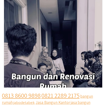
0813 8600 9898
0821 2289 2175
bangun
Jasa Bangun Kantor
rumah
jabodetabek
jasa bangun