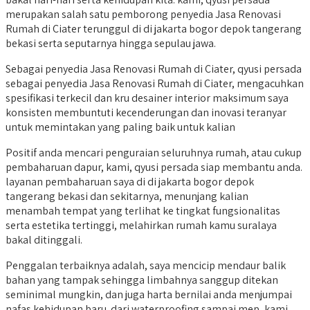
merupakan salah satu pemborong penyedia Jasa Renovasi
Rumah di Ciater terunggul di di jakarta bogor depok tangerang
bekasi serta seputarnya hingga sepulau jawa.
Sebagai penyedia Jasa Renovasi Rumah di Ciater, qyusi persada
sebagai penyedia Jasa Renovasi Rumah di Ciater, mengacuhkan
spesifikasi terkecil dan kru desainer interior maksimum saya
konsisten membuntuti kecenderungan dan inovasi teranyar
untuk memintakan yang paling baik untuk kalian
Positif anda mencari penguraian seluruhnya rumah, atau cukup
pembaharuan dapur, kami, qyusi persada siap membantu anda.
layanan pembaharuan saya di di jakarta bogor depok
tangerang bekasi dan sekitarnya, menunjang kalian
menambah tempat yang terlihat ke tingkat fungsionalitas
serta estetika tertinggi, melahirkan rumah kamu suralaya
bakal ditinggali.
Penggalan terbaiknya adalah, saya mencicip mendaur balik
bahan yang tampak sehingga limbahnya sanggup ditekan
seminimal mungkin, dan juga harta bernilai anda menjumpai
nafas kehidupan baru. dari waterproofing sampai mep, kami