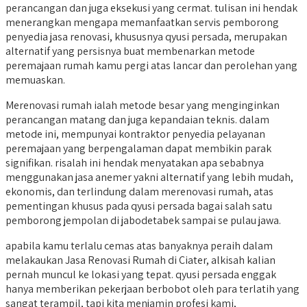
perancangan dan juga eksekusi yang cermat. tulisan ini hendak
menerangkan mengapa memanfaatkan servis pemborong
penyedia jasa renovasi, khususnya qyusi persada, merupakan
alternatif yang persisnya buat membenarkan metode
peremajaan rumah kamu pergi atas lancar dan perolehan yang
memuaskan.
Merenovasi rumah ialah metode besar yang menginginkan
perancangan matang dan juga kepandaian teknis. dalam
metode ini, mempunyai kontraktor penyedia pelayanan
peremajaan yang berpengalaman dapat membikin parak
signifikan. risalah ini hendak menyatakan apa sebabnya
menggunakan jasa anemer yakni alternatif yang lebih mudah,
ekonomis, dan terlindung dalam merenovasi rumah, atas
pementingan khusus pada qyusi persada bagai salah satu
pemborong jempolan di jabodetabek sampai se pulau jawa.
apabila kamu terlalu cemas atas banyaknya peraih dalam
melakaukan Jasa Renovasi Rumah di Ciater, alkisah kalian
pernah muncul ke lokasi yang tepat. qyusi persada enggak
hanya memberikan pekerjaan berbobot oleh para terlatih yang
sangat terampil, tapi kita menjamin profesi kami,