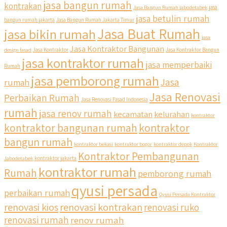
jasa bangun rumah
kontrakan
Jasa Bangun Rumah jabodetabek
jasa
jasa betulin rumah
bangun rumah jakarta
Jasa Bangun Rumah Jakarta Timur
Jasa Buat Rumah
jasa bikin rumah
jasa
Jasa Kontraktor Bangunan
design fasad
Jasa Kontraktor
Jasa Kontraktor Bangun
jasa kontraktor rumah
jasa memperbaiki
Rumah
jasa pemborong rumah
Jasa
rumah
Jasa Renovasi
Perbaikan Rumah
Jasa Renovasi Fasad Indonesia
rumah
jasa renov rumah
kecamatan
kelurahan
kontraktor
qyusipersada
kontraktor bangunan rumah
kontraktor
@qyusipersada
3 years ago
bangun rumah
Siapa yang udah masuk List untuk Bangun dan Renovasi
kontraktor bekasi
kontraktor bogor
kontraktor depok
Kontraktor
rumah Di @qyusipersada dengan sistem Cicilan ?? 🤗
Kontraktor Pembangunan
Jabodetabek
kontraktor jakarta
kontraktor rumah
Rumah
pemborong rumah
Untuk informasi lebih lanjut terkait program cicilan ini temen
temen bisa langsung klik link di bio yaa
qyusi persada
perbaikan rumah
Qyusi Persada Kontraktor
renovasi kios
renovasi kontrakan
renovasi ruko
#jasabangunrumahjakarta #jasarenovasirumahjakarta
#kontraktorjakarta #kontraktorbangunan
renovasi rumah
renov rumah
#kontraktorbangunanrumah #kontraktorbangunanjakarta