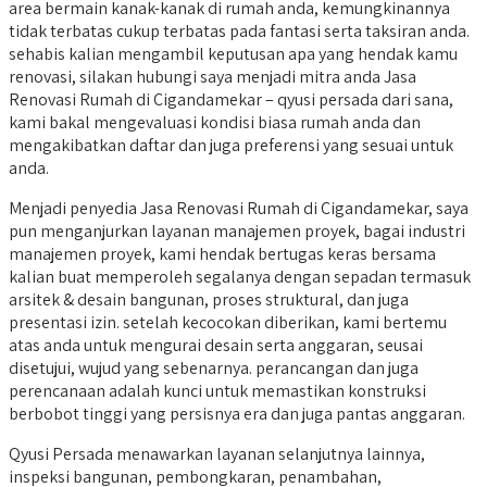
area bermain kanak-kanak di rumah anda, kemungkinannya
tidak terbatas cukup terbatas pada fantasi serta taksiran anda.
sehabis kalian mengambil keputusan apa yang hendak kamu
renovasi, silakan hubungi saya menjadi mitra anda Jasa
Renovasi Rumah di Cigandamekar – qyusi persada dari sana,
kami bakal mengevaluasi kondisi biasa rumah anda dan
mengakibatkan daftar dan juga preferensi yang sesuai untuk
anda.
Menjadi penyedia Jasa Renovasi Rumah di Cigandamekar, saya
pun menganjurkan layanan manajemen proyek, bagai industri
manajemen proyek, kami hendak bertugas keras bersama
kalian buat memperoleh segalanya dengan sepadan termasuk
arsitek & desain bangunan, proses struktural, dan juga
presentasi izin. setelah kecocokan diberikan, kami bertemu
atas anda untuk mengurai desain serta anggaran, seusai
disetujui, wujud yang sebenarnya. perancangan dan juga
perencanaan adalah kunci untuk memastikan konstruksi
berbobot tinggi yang persisnya era dan juga pantas anggaran.
Qyusi Persada menawarkan layanan selanjutnya lainnya,
inspeksi bangunan, pembongkaran, penambahan,