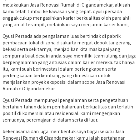
melakaukan Jasa Renovasi Rumah di Cigandamekar, alkisah
kamu telah timbul ke kawasan yang tepat. qyusi persada
enggak cukup mengasihkan karier berkualitas oleh para ahli
yang amat terampil, melainkan saya menjamin karier kami,
Qyusi Persada ada pengalaman luas bertindak di pabrik
pembacaan lokal di zona di jakarta mergat depok tangerang
bekasi serta sekitarnya, menjadikan kita maskapai yang
sempurna buat desain anda. saya memiliki team ulung dan juga
berpengalaman yang antusias dalam karier mereka. tak hanya
itu, kami suah berinvestasi dalam perlengkapan serta
perlengkapan berkembang yang dimestikan untuk
menjalankan proyek eksposisi dalam scope Jasa Renovasi
Rumah di Cigandamekar.
Qyusi Persada mempunyai pengalaman serta pengetahuan
bertahun-tahun dalam pembaharuan berkualitas dan terlatih
positif di komersial atau residensial. kami mengerjakan
semuanya, peremajaan di dalam serta di luar.
bekerjasama dan juga membentuk saya bagai sekutu Jasa
Renovasi Rumah di Cigandamekar kamu ialah pertahanan