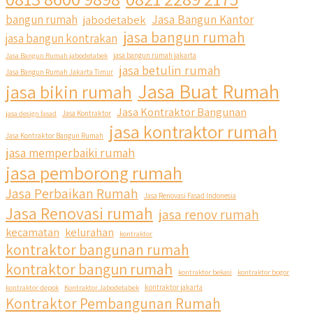
Jasa Bangun Kantor
bangun rumah
jabodetabek
jasa bangun rumah
jasa bangun kontrakan
Jasa Bangun Rumah jabodetabek
jasa bangun rumah jakarta
jasa betulin rumah
Jasa Bangun Rumah Jakarta Timur
Jasa Buat Rumah
jasa bikin rumah
Jasa Kontraktor Bangunan
jasa design fasad
Jasa Kontraktor
jasa kontraktor rumah
Jasa Kontraktor Bangun Rumah
jasa memperbaiki rumah
jasa pemborong rumah
Jasa Perbaikan Rumah
Jasa Renovasi Fasad Indonesia
Jasa Renovasi rumah
jasa renov rumah
kecamatan
kelurahan
kontraktor
kontraktor bangunan rumah
kontraktor bangun rumah
kontraktor bekasi
kontraktor bogor
kontraktor depok
Kontraktor Jabodetabek
kontraktor jakarta
Kontraktor Pembangunan Rumah