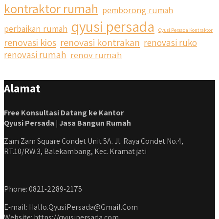
kontraktor rumah
pemborong rumah
qyusi persada
perbaikan rumah
Qyusi Persada Kontraktor
renovasi kios
renovasi kontrakan
renovasi ruko
renovasi rumah
renov rumah
Alamat
Free Konsultasi Datang ke Kantor
Qyusi Persada | Jasa Bangun Rumah
Zam Zam Square Condet Unit 5A. Jl. Raya Condet No.4,
RT.10/RW.3, Balekambang, Kec. Kramat jati
Phone: 0821-2289-2175
E-mail: Hallo.QyusiPersada@Gmail.Com
Website: https://qyusipersada.com