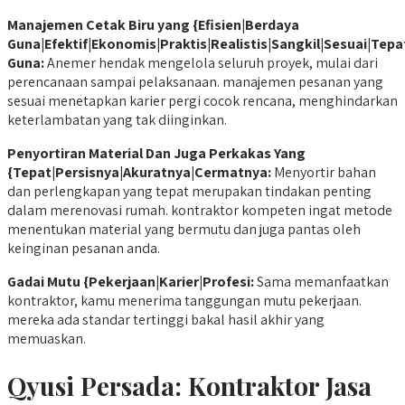
M
anajemen Cetak Biru yang {Efisien|Berdaya
Guna|Efektif|Ekonomis|Praktis|Realistis|Sangkil|Sesuai|Tepa
Guna:
Anemer hendak mengelola seluruh proyek, mulai dari
perencanaan sampai pelaksanaan. manajemen pesanan yang
sesuai menetapkan karier pergi cocok rencana, menghindarkan
keterlambatan yang tak diinginkan.
Penyortiran Material Dan Juga Perkakas Yang
{Tepat|Persisnya|Akuratnya|Cermatnya:
Menyortir bahan
dan perlengkapan yang tepat merupakan tindakan penting
dalam merenovasi rumah. kontraktor kompeten ingat metode
menentukan material yang bermutu dan juga pantas oleh
keinginan pesanan anda.
Gadai Mutu {Pekerjaan|Karier|Profesi:
Sama memanfaatkan
kontraktor, kamu menerima tanggungan mutu pekerjaan.
mereka ada standar tertinggi bakal hasil akhir yang
memuaskan.
Qyusi Persada: Kontraktor Jasa