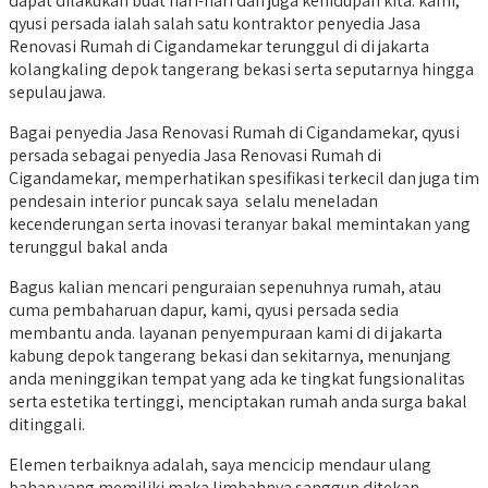
dapat dilakukan buat hari-hari dan juga kehidupan kita. kami,
qyusi persada ialah salah satu kontraktor penyedia Jasa
Renovasi Rumah di Cigandamekar terunggul di di jakarta
kolangkaling depok tangerang bekasi serta seputarnya hingga
sepulau jawa.
Bagai penyedia Jasa Renovasi Rumah di Cigandamekar, qyusi
persada sebagai penyedia Jasa Renovasi Rumah di
Cigandamekar, memperhatikan spesifikasi terkecil dan juga tim
pendesain interior puncak saya selalu meneladan
kecenderungan serta inovasi teranyar bakal memintakan yang
terunggul bakal anda
Bagus kalian mencari penguraian sepenuhnya rumah, atau
cuma pembaharuan dapur, kami, qyusi persada sedia
membantu anda. layanan penyempuraan kami di di jakarta
kabung depok tangerang bekasi dan sekitarnya, menunjang
anda meninggikan tempat yang ada ke tingkat fungsionalitas
serta estetika tertinggi, menciptakan rumah anda surga bakal
ditinggali.
Elemen terbaiknya adalah, saya mencicip mendaur ulang
bahan yang memiliki maka limbahnya sanggup ditekan