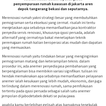
penyempuraan rumah kawasan di jakarta aren
depok tangerang bekasi dan seputarnya.
Merenovasi rumah yakni strategi besar yang membutuhkan
pemograman serta eksekusi yang cermat. risalah ini tentu
menjelaskan apa sebabnya memanfaatkan jasa kontraktor
penyedia servis renovasi, khususnya qyusi persada, adalah
alternatif yang cermatnya bakal menetapkan teknik
peremajaan rumah kalian beroperasi atas mudah dan dapatan
yang memuaskan.
Merenovasi rumah yaitu tindakan besar yang menginginkan
pemograman matang dan keterampilan teknis. dalam
prosedur ini, ada anemer penyedia jasa pembaharuan yang
berpengalaman bisa membikin variasi signifikan. tulisan ini
hendak memaknakan apa sebabnya memanfaatkan pelayanan
anemer ialah kesukaan yang lebih mudah, ekonomis, dan juga
terlindung dalam merenovasi rumah, sama pemfokusan
tertentu pada qyusi persada sebagai salah satu anemer
jempolan di jabodetabek dekati se pulau jawa.
apabila kamu berlebihan gelisah atas banyaknya tengkulak