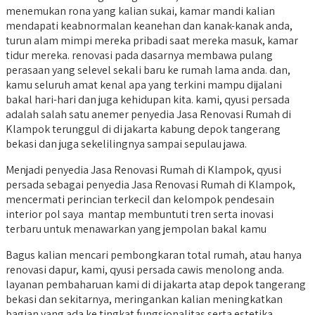
menemukan rona yang kalian sukai, kamar mandi kalian
mendapati keabnormalan keanehan dan kanak-kanak anda,
turun alam mimpi mereka pribadi saat mereka masuk, kamar
tidur mereka. renovasi pada dasarnya membawa pulang
perasaan yang selevel sekali baru ke rumah lama anda. dan,
kamu seluruh amat kenal apa yang terkini mampu dijalani
bakal hari-hari dan juga kehidupan kita. kami, qyusi persada
adalah salah satu anemer penyedia Jasa Renovasi Rumah di
Klampok terunggul di di jakarta kabung depok tangerang
bekasi dan juga sekelilingnya sampai sepulau jawa.
Menjadi penyedia Jasa Renovasi Rumah di Klampok, qyusi
persada sebagai penyedia Jasa Renovasi Rumah di Klampok,
mencermati perincian terkecil dan kelompok pendesain
interior pol saya mantap membuntuti tren serta inovasi
terbaru untuk menawarkan yang jempolan bakal kamu
Bagus kalian mencari pembongkaran total rumah, atau hanya
renovasi dapur, kami, qyusi persada cawis menolong anda.
layanan pembaharuan kami di di jakarta atap depok tangerang
bekasi dan sekitarnya, meringankan kalian meningkatkan
bagian yang ada ke tingkat fungsionalitas serta estetika