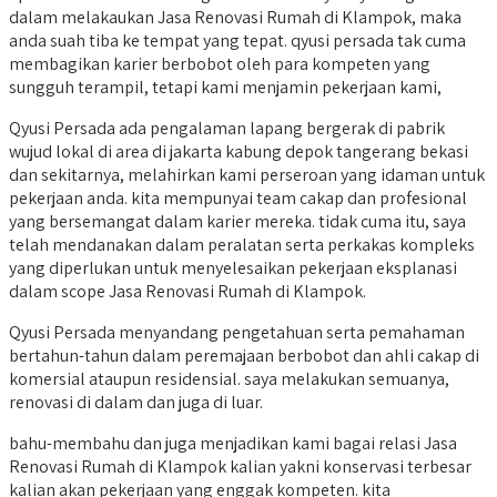
dalam melakaukan Jasa Renovasi Rumah di Klampok, maka
anda suah tiba ke tempat yang tepat. qyusi persada tak cuma
membagikan karier berbobot oleh para kompeten yang
sungguh terampil, tetapi kami menjamin pekerjaan kami,
Qyusi Persada ada pengalaman lapang bergerak di pabrik
wujud lokal di area di jakarta kabung depok tangerang bekasi
dan sekitarnya, melahirkan kami perseroan yang idaman untuk
pekerjaan anda. kita mempunyai team cakap dan profesional
yang bersemangat dalam karier mereka. tidak cuma itu, saya
telah mendanakan dalam peralatan serta perkakas kompleks
yang diperlukan untuk menyelesaikan pekerjaan eksplanasi
dalam scope Jasa Renovasi Rumah di Klampok.
Qyusi Persada menyandang pengetahuan serta pemahaman
bertahun-tahun dalam peremajaan berbobot dan ahli cakap di
komersial ataupun residensial. saya melakukan semuanya,
renovasi di dalam dan juga di luar.
bahu-membahu dan juga menjadikan kami bagai relasi Jasa
Renovasi Rumah di Klampok kalian yakni konservasi terbesar
kalian akan pekerjaan yang enggak kompeten. kita