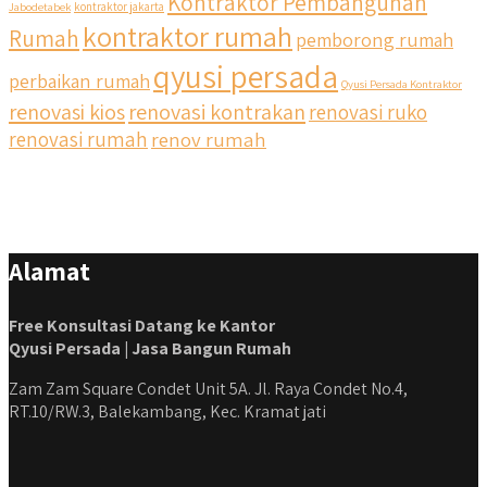
Kontraktor Pembangunan
Jabodetabek
kontraktor jakarta
kontraktor rumah
Rumah
pemborong rumah
qyusi persada
perbaikan rumah
Qyusi Persada Kontraktor
renovasi kios
renovasi kontrakan
renovasi ruko
renovasi rumah
renov rumah
Alamat
Free Konsultasi Datang ke Kantor
Qyusi Persada | Jasa Bangun Rumah
Zam Zam Square Condet Unit 5A. Jl. Raya Condet No.4,
RT.10/RW.3, Balekambang, Kec. Kramat jati