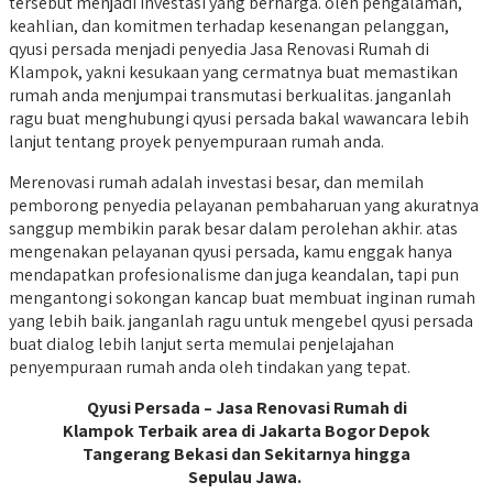
tersebut menjadi investasi yang berharga. oleh pengalaman,
keahlian, dan komitmen terhadap kesenangan pelanggan,
qyusi persada menjadi penyedia Jasa Renovasi Rumah di
Klampok, yakni kesukaan yang cermatnya buat memastikan
rumah anda menjumpai transmutasi berkualitas. janganlah
ragu buat menghubungi qyusi persada bakal wawancara lebih
lanjut tentang proyek penyempuraan rumah anda.
Merenovasi rumah adalah investasi besar, dan memilah
pemborong penyedia pelayanan pembaharuan yang akuratnya
sanggup membikin parak besar dalam perolehan akhir. atas
mengenakan pelayanan qyusi persada, kamu enggak hanya
mendapatkan profesionalisme dan juga keandalan, tapi pun
mengantongi sokongan kancap buat membuat inginan rumah
yang lebih baik. janganlah ragu untuk mengebel qyusi persada
buat dialog lebih lanjut serta memulai penjelajahan
penyempuraan rumah anda oleh tindakan yang tepat.
Qyusi Persada – Jasa Renovasi Rumah di
Klampok Terbaik area di Jakarta Bogor Depok
Tangerang Bekasi dan Sekitarnya hingga
Sepulau Jawa.