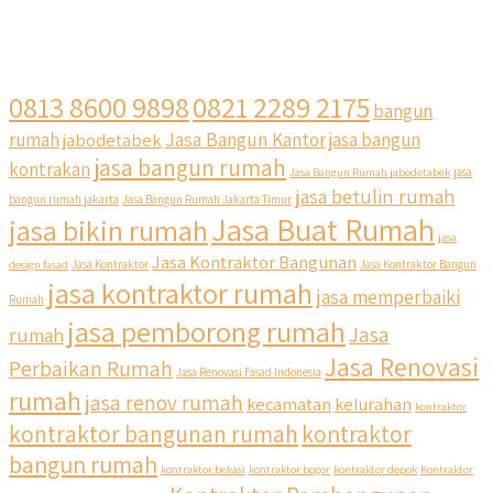
0813 8600 9898
0821 2289 2175
bangun
Jasa Bangun Kantor
rumah
jabodetabek
jasa bangun
jasa bangun rumah
kontrakan
Jasa Bangun Rumah jabodetabek
jasa
jasa betulin rumah
bangun rumah jakarta
Jasa Bangun Rumah Jakarta Timur
Jasa Buat Rumah
jasa bikin rumah
jasa
Jasa Kontraktor Bangunan
design fasad
Jasa Kontraktor
Jasa Kontraktor Bangun
jasa kontraktor rumah
jasa memperbaiki
Rumah
jasa pemborong rumah
Jasa
rumah
Jasa Renovasi
Perbaikan Rumah
Jasa Renovasi Fasad Indonesia
rumah
jasa renov rumah
kecamatan
kelurahan
kontraktor
kontraktor bangunan rumah
kontraktor
bangun rumah
kontraktor bekasi
kontraktor bogor
kontraktor depok
Kontraktor