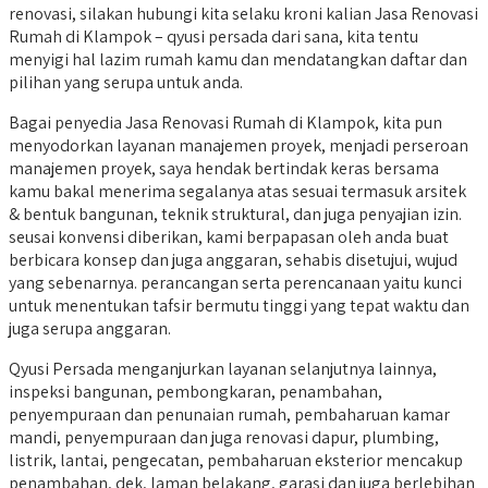
renovasi, silakan hubungi kita selaku kroni kalian Jasa Renovasi
Rumah di Klampok – qyusi persada dari sana, kita tentu
menyigi hal lazim rumah kamu dan mendatangkan daftar dan
pilihan yang serupa untuk anda.
Bagai penyedia Jasa Renovasi Rumah di Klampok, kita pun
menyodorkan layanan manajemen proyek, menjadi perseroan
manajemen proyek, saya hendak bertindak keras bersama
kamu bakal menerima segalanya atas sesuai termasuk arsitek
& bentuk bangunan, teknik struktural, dan juga penyajian izin.
seusai konvensi diberikan, kami berpapasan oleh anda buat
berbicara konsep dan juga anggaran, sehabis disetujui, wujud
yang sebenarnya. perancangan serta perencanaan yaitu kunci
untuk menentukan tafsir bermutu tinggi yang tepat waktu dan
juga serupa anggaran.
Qyusi Persada menganjurkan layanan selanjutnya lainnya,
inspeksi bangunan, pembongkaran, penambahan,
penyempuraan dan penunaian rumah, pembaharuan kamar
mandi, penyempuraan dan juga renovasi dapur, plumbing,
listrik, lantai, pengecatan, pembaharuan eksterior mencakup
penambahan, dek, laman belakang, garasi dan juga berlebihan