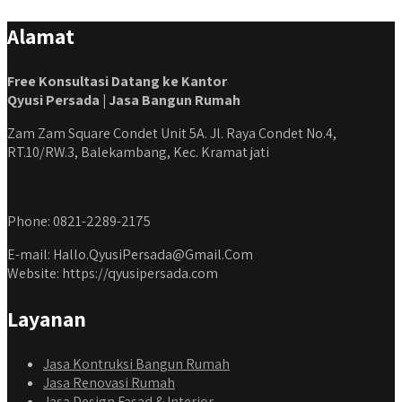
#kontraktorbangunanjabodetabek
Alamat
#jasabangunrumahjabodetabek #qyusipersada
Free Konsultasi Datang ke Kantor
Qyusi Persada | Jasa Bangun Rumah
Zam Zam Square Condet Unit 5A. Jl. Raya Condet No.4,
RT.10/RW.3, Balekambang, Kec. Kramat jati
Phone: 0821-2289-2175
E-mail: Hallo.QyusiPersada@Gmail.Com
Website: https://qyusipersada.com
Layanan
Jasa Kontruksi Bangun Rumah
Jasa Renovasi Rumah
Jasa Design Fasad & Interior