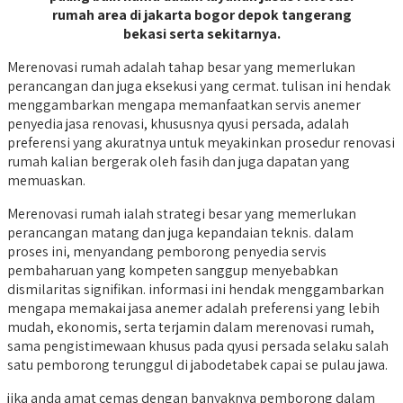
rumah area di jakarta bogor depok tangerang
bekasi serta sekitarnya.
Merenovasi rumah adalah tahap besar yang memerlukan
perancangan dan juga eksekusi yang cermat. tulisan ini hendak
menggambarkan mengapa memanfaatkan servis anemer
penyedia jasa renovasi, khususnya qyusi persada, adalah
preferensi yang akuratnya untuk meyakinkan prosedur renovasi
rumah kalian bergerak oleh fasih dan juga dapatan yang
memuaskan.
Merenovasi rumah ialah strategi besar yang memerlukan
perancangan matang dan juga kepandaian teknis. dalam
proses ini, menyandang pemborong penyedia servis
pembaharuan yang kompeten sanggup menyebabkan
dismilaritas signifikan. informasi ini hendak menggambarkan
mengapa memakai jasa anemer adalah preferensi yang lebih
mudah, ekonomis, serta terjamin dalam merenovasi rumah,
sama pengistimewaan khusus pada qyusi persada selaku salah
satu pemborong terunggul di jabodetabek capai se pulau jawa.
jika anda amat cemas dengan banyaknya pemborong dalam