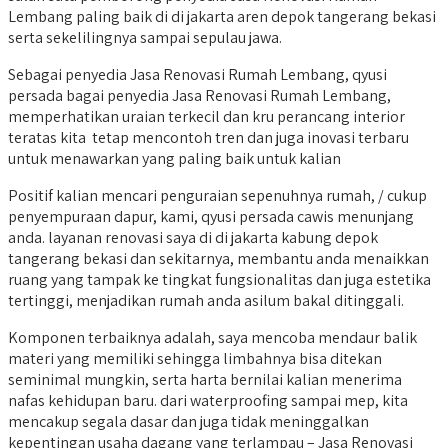
Lembang paling baik di di jakarta aren depok tangerang bekasi
serta sekelilingnya sampai sepulau jawa.
Sebagai penyedia Jasa Renovasi Rumah Lembang, qyusi
persada bagai penyedia Jasa Renovasi Rumah Lembang,
memperhatikan uraian terkecil dan kru perancang interior
teratas kita tetap mencontoh tren dan juga inovasi terbaru
untuk menawarkan yang paling baik untuk kalian
Positif kalian mencari penguraian sepenuhnya rumah, / cukup
penyempuraan dapur, kami, qyusi persada cawis menunjang
anda. layanan renovasi saya di di jakarta kabung depok
tangerang bekasi dan sekitarnya, membantu anda menaikkan
ruang yang tampak ke tingkat fungsionalitas dan juga estetika
tertinggi, menjadikan rumah anda asilum bakal ditinggali.
Komponen terbaiknya adalah, saya mencoba mendaur balik
materi yang memiliki sehingga limbahnya bisa ditekan
seminimal mungkin, serta harta bernilai kalian menerima
nafas kehidupan baru. dari waterproofing sampai mep, kita
mencakup segala dasar dan juga tidak meninggalkan
kepentingan usaha dagang yang terlampau – Jasa Renovasi