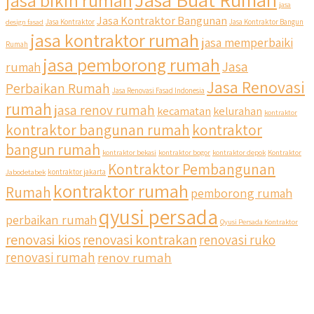
jasa bikin rumah
jasa
Jasa Kontraktor Bangunan
design fasad
Jasa Kontraktor
Jasa Kontraktor Bangun
jasa kontraktor rumah
jasa memperbaiki
Rumah
jasa pemborong rumah
Jasa
rumah
Jasa Renovasi
Perbaikan Rumah
Jasa Renovasi Fasad Indonesia
rumah
jasa renov rumah
kecamatan
kelurahan
kontraktor
qyusipersada
kontraktor bangunan rumah
kontraktor
@qyusipersada
3 years ago
bangun rumah
Siapa yang udah masuk List untuk Bangun dan Renovasi
kontraktor bekasi
kontraktor bogor
kontraktor depok
Kontraktor
rumah Di @qyusipersada dengan sistem Cicilan ?? 🤗
Kontraktor Pembangunan
Jabodetabek
kontraktor jakarta
kontraktor rumah
Rumah
pemborong rumah
Untuk informasi lebih lanjut terkait program cicilan ini temen
temen bisa langsung klik link di bio yaa
qyusi persada
perbaikan rumah
Qyusi Persada Kontraktor
renovasi kios
renovasi kontrakan
renovasi ruko
#jasabangunrumahjakarta #jasarenovasirumahjakarta
#kontraktorjakarta #kontraktorbangunan
renovasi rumah
renov rumah
#kontraktorbangunanrumah #kontraktorbangunanjakarta
#kontraktorbekasi #kontraktorinteriorjakarta
#jasabangunrumahdepok #jasarenovasirumahbekasi
#jasadesainrumahmurah #jasadesainrumahjakarta