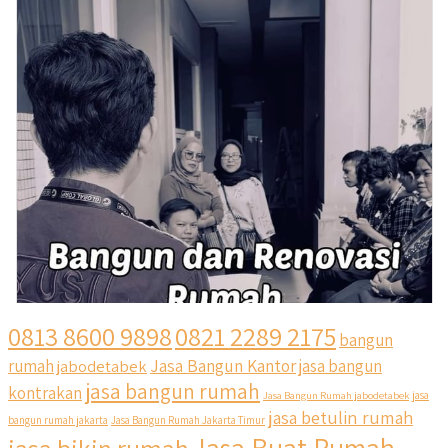
0813 8600 9898
0821 2289 2175
bangun
Jasa Bangun Kantor
rumah
jabodetabek
jasa bangun
jasa bangun rumah
kontrakan
Jasa Bangun Rumah jabodetabek
jasa
jasa betulin rumah
bangun rumah jakarta
Jasa Bangun Rumah Jakarta Timur
Jasa Buat Rumah