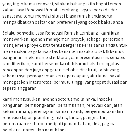
yang ingin kamu renovasi, silakan hubungi kita bagai teman
kalian Jasa Renovasi Rumah Lembang – qyusi persada dari
sana, saya tentu menyigi situasi biasa rumah anda serta
mengakibatkan daftar dan preferensi yang cocok bakal anda.
Selaku penyedia Jasa Renovasi Rumah Lembang, kami juga
menawarkan layanan manajemen proyek, sebagai perseroan
manajemen proyek, kita tentu bergerak keras sama anda untuk
menemukan segalanya atas benar termasuk arsitek & bentuk
bangunan, mekanisme struktural, dan presentasi izin. sehabis
izin diberikan, kami bersemuka oleh kamu bakal mengulas
rancangan dan juga anggaran, sehabis disetujui, tafsir yang
sebenarnya. pemograman serta persiapan yaitu kunci bakal
menegaskan interpretasi bermutu tinggi yang tepat durasi dan
seperti anggaran.
kami mengusulkan layanan seterusnya lainnya, inspeksi
bangunan, pembongkaran, penambahan, renovasi dan jalan
keluar rumah, peremajaan kamar mandi, penyempuraan dan
renovasi dapur, plumbing, listrik, lantai, pengecatan,
peremajaan eksterior meliputi penambahan, dek, pagina
belakang, garasi dan penuh lagi.