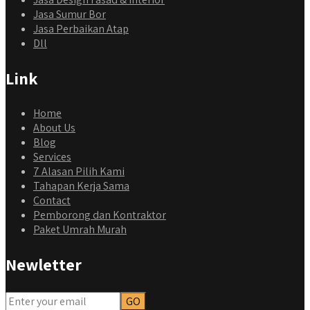
Jasa Sumur Bor
Jasa Perbaikan Atap
Dll
Link
Home
About Us
Blog
Services
7 Alasan Pilih Kami
Tahapan Kerja Sama
Contact
Pemborong dan Kontraktor
Paket Umrah Murah
Newletter
qyusipersada
@qyusipersada
3 years ago
Dalah satu hasil karya Qyusi persada, merenovasi rumah