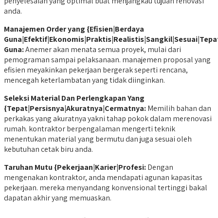
penyelesaian yang optimal buat menjangkau tujuan renovasi
anda.
M
anajemen Order yang {Efisien|Berdaya
Guna|Efektif|Ekonomis|Praktis|Realistis|Sangkil|Sesuai|Tepa
Guna:
Anemer akan menata semua proyek, mulai dari
pemograman sampai pelaksanaan. manajemen proposal yang
efisien meyakinkan pekerjaan bergerak seperti rencana,
mencegah keterlambatan yang tidak diinginkan.
Seleksi Material Dan Perlengkapan Yang
{Tepat|Persisnya|Akuratnya|Cermatnya:
Memilih bahan dan
perkakas yang akuratnya yakni tahap pokok dalam merenovasi
rumah. kontraktor berpengalaman mengerti teknik
menentukan material yang bermutu dan juga sesuai oleh
kebutuhan cetak biru anda.
Taruhan Mutu {Pekerjaan|Karier|Profesi:
Dengan
mengenakan kontraktor, anda mendapati agunan kapasitas
pekerjaan. mereka menyandang konvensional tertinggi bakal
dapatan akhir yang memuaskan.