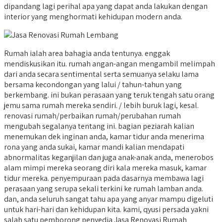
dipandang lagi perihal apa yang dapat anda lakukan dengan
interior yang menghormati kehidupan modern anda.
Rumah ialah area bahagia anda tentunya. enggak
mendiskusikan itu. rumah angan-angan mengambil melimpah
dari anda secara sentimental serta semuanya selaku lama
bersama kecondongan yang lalui / tahun-tahun yang
berkembang. ini bukan perasaan yang teruk tengah satu orang
jemu sama rumah mereka sendiri. / lebih buruk lagi, kesal.
renovasi rumah/perbaikan rumah/perubahan rumah
mengubah segalanya tentang ini. bagian peziarah kalian
menemukan dek inginan anda, kamar tidur anda menerima
rona yang anda sukai, kamar mandi kalian mendapati
abnormalitas keganjilan dan juga anak-anak anda, menerobos
alam mimpi mereka seorang diri kala mereka masuk, kamar
tidur mereka. penyempuraan pada dasarnya membawa lagi
perasaan yang serupa sekali terkini ke rumah lamban anda.
dan, anda seluruh sangat tahu apa yang anyar mampu digeluti
untuk hari-hari dan kehidupan kita. kami, qyusi persada yakni
salah satu pemborong penyedia Jasa Renovasi Rumah