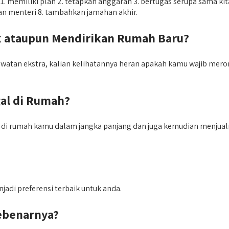
emiliki plan 2. tetapkan anggaran 3. bertugas serupa sama kita 4.
ewan menteri 8. tambahkan jamahan akhir.
 ataupun Mendirikan Rumah Baru?
tan ekstra, kalian kelihatannya heran apakah kamu wajib merom
al di Rumah?
m di rumah kamu dalam jangka panjang dan juga kemudian menjual
jadi preferensi terbaik untuk anda.
Sebenarnya?