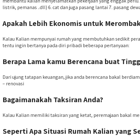
membantu kalian menyelamatkan pekerjaan yang enggak perlu. 1. m
listrik, pemanas ..dll) 6. cat dan juga pasang lantai 7. pasang d
Apakah Lebih Ekonomis untuk Merombak
Kalau Kalian mempunyai rumah yang membutuhkan sedikit perawa
tentu ingin bertanya pada diri pribadi beberapa pertanyaan:
Berapa Lama kamu Berencana buat Tingg
Dari ujung tatapan keuangan, jika anda berencana bakal berdia
– renovasi
Bagaimanakah Taksiran Anda?
Kalau Kalian memiliki taksiran yang ketat, peremajaan bakal men
Seperti Apa Situasi Rumah Kalian yang 