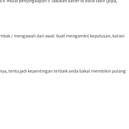
 mulai penyingkapan 5. lakukan karier di balik tabir (pipa,
bak / mengawali dari awal. buat mengambil keputusan, kalian
nya, tentu jadi kepentingan terbaik anda bakal membikin pulang