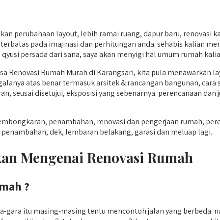
an perubahaan layout, lebih ramai ruang, dapur baru, renovasi 
erbatas pada imajinasi dan perhitungan anda. sehabis kalian men
qyusi persada dari sana, saya akan menyigi hal umum rumah kalia
asa Renovasi Rumah Murah di Karangsari, kita pula menawarkan l
anya atas benar termasuk arsitek & rancangan bangunan, cara str
n, seusai disetujui, eksposisi yang sebenarnya. perencanaan da
 pembongkaran, penambahan, renovasi dan pengerjaan rumah, pe
uti penambahan, dek, lembaran belakang, garasi dan meluap lagi.
ukan Mengenai Renovasi Rumah
mah ?
gara itu masing-masing tentu mencontoh jalan yang berbeda. na