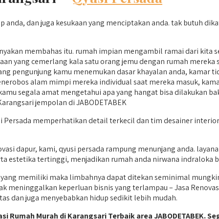
anda, dan juga kesukaan yang menciptakan anda. tak butuh dikat
akan membahas itu. rumah impian mengambil ramai dari kita se
saan yang cemerlang kala satu orang jemu dengan rumah mereka sen
ng pengunjung kamu menemukan dasar khayalan anda, kamar tid
nerobos alam mimpi mereka individual saat mereka masuk, kam
amu segala amat mengetahui apa yang hangat bisa dilakukan bakal 
 Karangsari jempolan di JABODETABEK
 Persada memperhatikan detail terkecil dan tim desainer interio
vasi dapur, kami, qyusi persada rampung menunjang anda. layan
a estetika tertinggi, menjadikan rumah anda nirwana indraloka bu
 yang memiliki maka limbahnya dapat ditekan seminimal mungkin
ak meninggalkan keperluan bisnis yang terlampau – Jasa Renovasi
tas dan juga menyebabkan hidup sedikit lebih mudah.
asi Rumah Murah di Karangsari Terbaik area JABODETABEK. Se