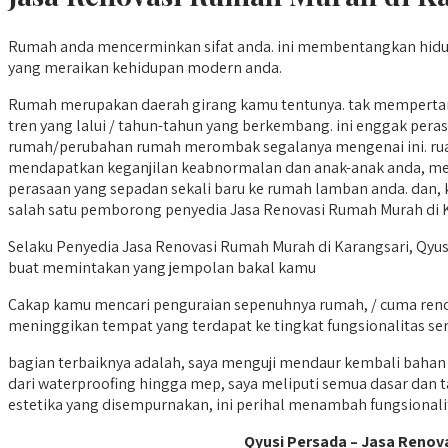
Rumah anda mencerminkan sifat anda. ini membentangkan hidup 
yang meraikan kehidupan modern anda.
Rumah merupakan daerah girang kamu tentunya. tak mempertany
tren yang lalui / tahun-tahun yang berkembang. ini enggak pera
rumah/perubahan rumah merombak segalanya mengenai ini. rua
mendapatkan keganjilan keabnormalan dan anak-anak anda, me
perasaan yang sepadan sekali baru ke rumah lamban anda. dan, k
salah satu pemborong penyedia Jasa Renovasi Rumah Murah di
Selaku Penyedia Jasa Renovasi Rumah Murah di Karangsari, Qyusi
buat memintakan yang jempolan bakal kamu
Cakap kamu mencari penguraian sepenuhnya rumah, / cuma reno
meninggikan tempat yang terdapat ke tingkat fungsionalitas sert
bagian terbaiknya adalah, saya menguji mendaur kembali bahan
dari waterproofing hingga mep, saya meliputi semua dasar dan t
estetika yang disempurnakan, ini perihal menambah fungsionali
Qyusi Persada – Jasa Renov