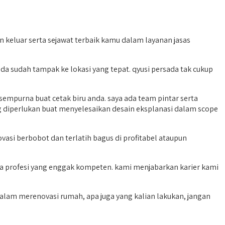
 keluar serta sejawat terbaik kamu dalam layanan jasas
a sudah tampak ke lokasi yang tepat. qyusi persada tak cukup
empurna buat cetak biru anda. saya ada team pintar serta
 diperlukan buat menyelesaikan desain eksplanasi dalam scope
i berbobot dan terlatih bagus di profitabel ataupun
da profesi yang enggak kompeten. kami menjabarkan karier kami
am merenovasi rumah, apa juga yang kalian lakukan, jangan