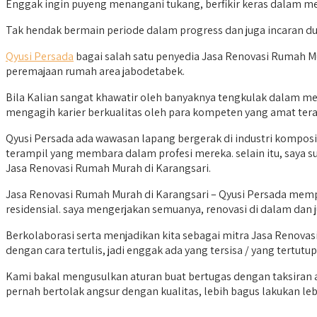
Enggak ingin puyeng menangani tukang, berfikir keras dalam m
Tak hendak bermain periode dalam progress dan juga incaran d
Qyusi Persada
bagai salah satu penyedia Jasa Renovasi Rumah Mu
peremajaan rumah area jabodetabek.
Bila Kalian sangat khawatir oleh banyaknya tengkulak dalam me
mengagih karier berkualitas oleh para kompeten yang amat ter
Qyusi Persada ada wawasan lapang bergerak di industri komposis
terampil yang membara dalam profesi mereka. selain itu, say
Jasa Renovasi Rumah Murah di Karangsari.
Jasa Renovasi Rumah Murah di Karangsari – Qyusi Persada memp
residensial. saya mengerjakan semuanya, renovasi di dalam dan ju
Berkolaborasi serta menjadikan kita sebagai mitra Jasa Renova
dengan cara tertulis, jadi enggak ada yang tersisa / yang tertutup
Kami bakal mengusulkan aturan buat bertugas dengan taksiran
pernah bertolak angsur dengan kualitas, lebih bagus lakukan leb