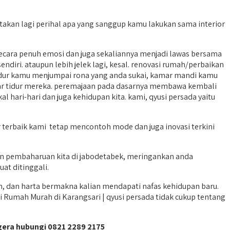
akan lagi perihal apa yang sanggup kamu lakukan sama interior
cara penuh emosi dan juga sekaliannya menjadi lawas bersama
diri. ataupun lebih jelek lagi, kesal. renovasi rumah/perbaikan
ur kamu menjumpai rona yang anda sukai, kamar mandi kamu
ar tidur mereka. peremajaan pada dasarnya membawa kembali
hari-hari dan juga kehidupan kita. kami, qyusi persada yaitu
r terbaik kami tetap mencontoh mode dan juga inovasi terkini
an pembaharuan kita di jabodetabek, meringankan anda
at ditinggali.
, dan harta bermakna kalian mendapati nafas kehidupan baru.
 Rumah Murah di Karangsari | qyusi persada tidak cukup tentang
gera hubungi 0821 2289 2175