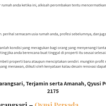
 rumah anda ketika ini, alkisah perombakan tentu mencermatkan er
 perihal semacam usia rumah anda, profesi sebelumnya, dan juga
.
anlah kondisi yang meragukan bagi orang yang menyenangi tantan
g jika anda berencana buat tinggal di properti itu seusai selesai
mbeli properti baru ataupun menciptakan sendiri. mungkin prof
ang menawan, diikuti oleh kenyataan kalau desain renovasi dapa
rangsari, Terjamin serta Amanah, Qyusi P
2175
arangsari –
Qyusi Persada