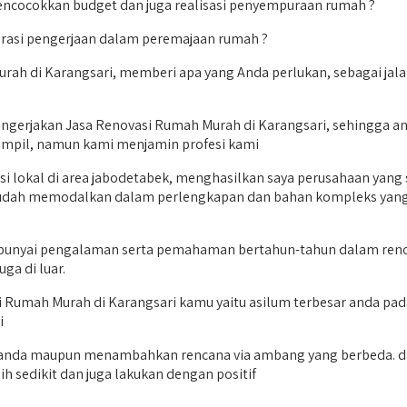
encocokkan budget dan juga realisasi penyempuraan rumah ?
urasi pengerjaan dalam peremajaan rumah ?
rah di Karangsari, memberi apa yang Anda perlukan, sebagai jalan
ngerjakan Jasa Renovasi Rumah Murah di Karangsari, sehingga and
ampil, namun kami menjamin profesi kami
i lokal di area jabodetabek, menghasilkan saya perusahaan yang s
a sudah memodalkan dalam perlengkapan dan bahan kompleks yang
unyai pengalaman serta pemahaman bertahun-tahun dalam renovas
ga di luar.
si Rumah Murah di Karangsari kamu yaitu asilum terbesar anda pa
i
 anda maupun menambahkan rencana via ambang yang berbeda. dal
ih sedikit dan juga lakukan dengan positif