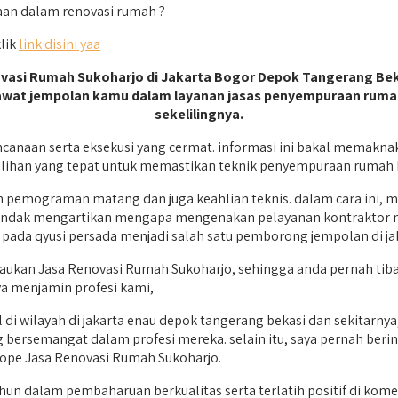
aan dalam renovasi rumah ?
klik
link disini yaa
novasi Rumah Sukoharjo di Jakarta Bogor Depok Tangerang Be
ejawat jempolan kamu dalam layanan jasas penyempuraan ruma
sekelilingnya.
anaan serta eksekusi yang cermat. informasi ini bakal memakn
 pilihan yang tepat untuk memastikan teknik penyempuraan rumah
pemograman matang dan juga keahlian teknis. dalam cara ini, 
 hendak mengartikan mengapa mengenakan pelayanan kontraktor 
ada qyusi persada menjadi salah satu pemborong jempolan di jab
aukan Jasa Renovasi Rumah Sukoharjo, sehingga anda pernah tiba 
ya menjamin profesi kami,
l di wilayah di jakarta enau depok tangerang bekasi dan sekitar
bersemangat dalam profesi mereka. selain itu, saya pernah beri
cope Jasa Renovasi Rumah Sukoharjo.
 dalam pembaharuan berkualitas serta terlatih positif di komer