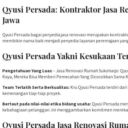
Qyusi Persada: Kontraktor Jasa 
Jawa
Qyusi Persada bagai penyedia jasa renovasi merupakan kontrakt
membikin nama baik menjadi penyedia layanan peremajaan yang 
Qyusi Persada Yakni Kesukaan Te
Pengetahuan Yang Luas
– Jasa Renovasi Rumah Sukoharjo: Qy
Kaya, Mereka Bisa Memberi Pemecahan Yang Dicocokkan Sama K
Team Terlatih Serta Berkualitas:
Kru Qyusi Persada terdiri d
kemenangan tiap-tiap proyek.
Bertaut
pada nilai-nilai etika bidang usaha:
Qyusi Persada menj
kebahagiaan pelanggan. ini menggambarkan komitmen mereka 
Qyusi Persada
Jasa Renovasi Rum