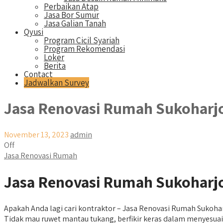
Perbaikan Atap
Jasa Bor Sumur
Jasa Galian Tanah
Qyusi
Program Cicil Syariah
Program Rekomendasi
Loker
Berita
Contact
Jadwalkan Survey
Jasa Renovasi Rumah Sukoharj
November 13, 2023
admin
Off
Jasa Renovasi Rumah
Jasa Renovasi Rumah Sukoharjo
Apakah Anda lagi cari kontraktor – Jasa Renovasi Rumah Sukoh
Tidak mau ruwet mantau tukang, berfikir keras dalam menyesuai