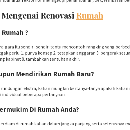
, pembaharuan eksterior melingkupi penambahan, dek, lembaran bel
n Mengenai Renovasi
Rumah
 Rumah ?
-gara itu sendiri-sendiri tentu mencontoh rangking yang berbe
 perlu. 1. punya konsep 2. tetapkan anggaran 3. bergerak sesuai
pasang kabinet 8. tambahkan sentuhan akhir.
upun Mendirikan Rumah Baru?
lindungan ekstra, kalian mungkin bertanya-tanya apakah kalian
individual beberapa pertanyaan:.
Bermukim Di Rumah Anda?
erdiam di rumah kalian dalam jangka panjang serta seterusnya 