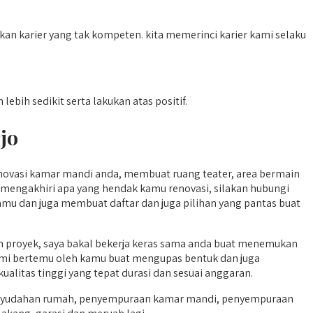
n karier yang tak kompeten. kita memerinci karier kami selaku
ebih sedikit serta lakukan atas positif.
jo
novasi kamar mandi anda, membuat ruang teater, area bermain
 mengakhiri apa yang hendak kamu renovasi, silakan hubungi
amu dan juga membuat daftar dan juga pilihan yang pantas buat
n proyek, saya bakal bekerja keras sama anda buat menemukan
, kami bertemu oleh kamu buat mengupas bentuk dan juga
ualitas tinggi yang tepat durasi dan sesuai anggaran.
enyudahan rumah, penyempuraan kamar mandi, penyempuraan