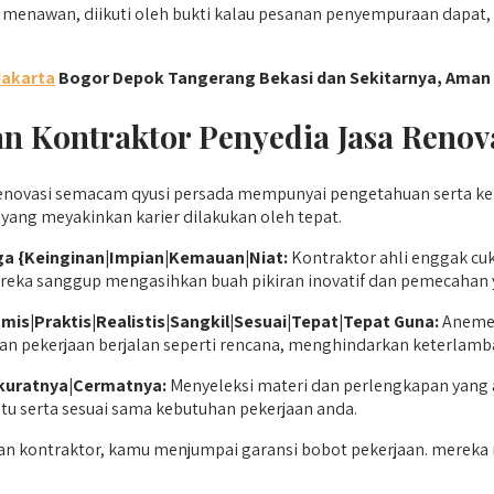
menawan, diikuti oleh bukti kalau pesanan penyempuraan dapat, 
Jakarta
Bogor Depok Tangerang Bekasi dan Sekitarnya, Aman 
 Kontraktor Penyedia Jasa Renov
enovasi semacam qyusi persada mempunyai pengetahuan serta ke
 yang meyakinkan karier dilakukan oleh tepat.
a {Keinginan|Impian|Kemauan|Niat:
Kontraktor ahli enggak cu
mereka sanggup mengasihkan buah pikiran inovatif dan pemecaha
mis|Praktis|Realistis|Sangkil|Sesuai|Tepat|Tepat Guna:
Anemer
an pekerjaan berjalan seperti rencana, menghindarkan keterlamb
Akuratnya|Cermatnya:
Menyeleksi materi dan perlengkapan yang
tu serta sesuai sama kebutuhan pekerjaan anda.
 kontraktor, kamu menjumpai garansi bobot pekerjaan. mereka m