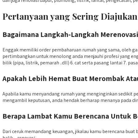
dan juga renovasi dapur, plumbing, listrik, lantai, pengecatan
Pertanyaan yang Sering Diajuka
Bagaimana Langkah-Langkah Merenovasi
Enggak memiliki order pembaharuan rumah yang sama, oleh gara
pertimbangkan untuk menolong anda menjauhi profesi yang enggak
bilik (pipa, listrik, pemarah ..dll) 6. cat serta pasang lantai 7. 
Apakah Lebih Hemat Buat Merombak Ata
Apabila kamu menyandang rumah yang menginginkan sedikit per
mengambil keputusan, anda hendak berharap menanya pada diri 
Berapa Lambat Kamu Berencana Untuk 
Dari ceruk memandang keuangan, jikalau kamu berencana buat b
balik – renovasi.