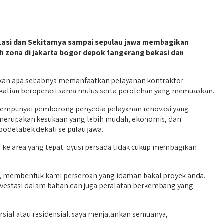
kasi dan Sekitarnya sampai sepulau jawa membagikan
h zona di jakarta bogor depok tangerang bekasi dan
akan apa sebabnya memanfaatkan pelayanan kontraktor
 kalian beroperasi sama mulus serta perolehan yang memuaskan.
mempunyai pemborong penyedia pelayanan renovasi yang
merupakan kesukaan yang lebih mudah, ekonomis, dan
odetabek dekati se pulau jawa.
ke area yang tepat. qyusi persada tidak cukup membagikan
nya, membentuk kami perseroan yang idaman bakal proyek anda.
nvestasi dalam bahan dan juga peralatan berkembang yang
sial atau residensial. saya menjalankan semuanya,