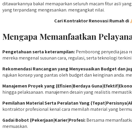
ditawarkannya bakal memaparkan seluruh macam fitur asli yang 
yang terpandang mengesankan. mengangkat nilai.
Cari Kontraktor Renovasi Rumah di
Mengapa Memanfaatkan Pelayanan
Pengetahuan
serta keterampilan:
Pemborong penyedia jasa r
mereka mengenal susunan cara, regulasi, serta teknologi terkini
Rekomendasi
Rancangan yang Menyesuaikan Budget dan jug
rujukan konsep yang pantas oleh budget dan keinginan anda. 
M
anajemen Proyek yang {Efisien|Berdaya Guna|Efektif|Ekono
hingga pelaksanaan. manajemen desain yang realistis memastik
Pemilahan Material Serta Peralatan Yang {Tepat|Persisnya|
kontraktor profesional kenal cara memilah material yang bermu
Gadai Bobot {Pekerjaan|Karier|Profesi:
Bersama memanfaatkan
memuaskan.