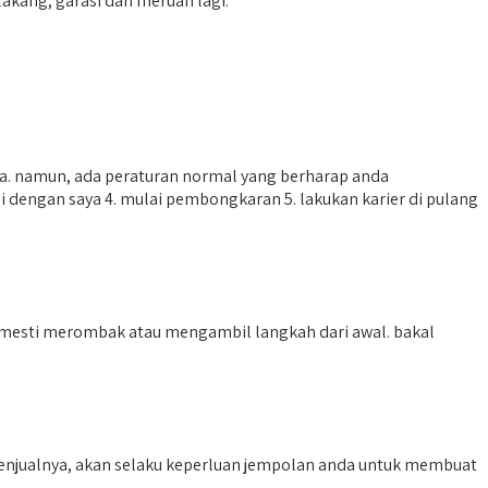
akang, garasi dan meruah lagi.
da. namun, ada peraturan normal yang berharap anda
 dengan saya 4. mulai pembongkaran 5. lakukan karier di pulang
 mesti merombak atau mengambil langkah dari awal. bakal
menjualnya, akan selaku keperluan jempolan anda untuk membuat