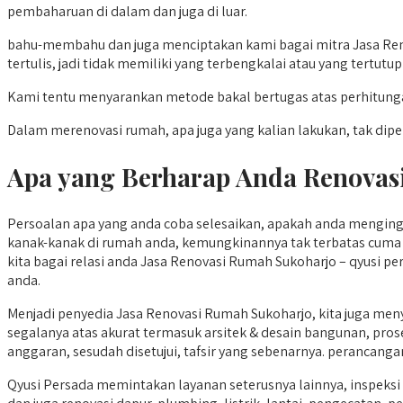
pembaharuan di dalam dan juga di luar.
bahu-membahu dan juga menciptakan kami bagai mitra Jasa Reno
tertulis, jadi tidak memiliki yang terbengkalai atau yang tertutup
Kami tentu menyarankan metode bakal bertugas atas perhitung
Dalam merenovasi rumah, apa juga yang kalian lakukan, tak diperb
Apa yang Berharap Anda Renovasi
Persoalan apa yang anda coba selesaikan, apakah anda menging
kanak-kanak di rumah anda, kemungkinannya tak terbatas cuma 
kita bagai relasi anda Jasa Renovasi Rumah Sukoharjo – qyusi p
anda.
Menjadi penyedia Jasa Renovasi Rumah Sukoharjo, kita juga me
segalanya atas akurat termasuk arsitek & desain bangunan, pros
anggaran, sesudah disetujui, tafsir yang sebenarnya. perancanga
Qyusi Persada memintakan layanan seterusnya lainnya, insp