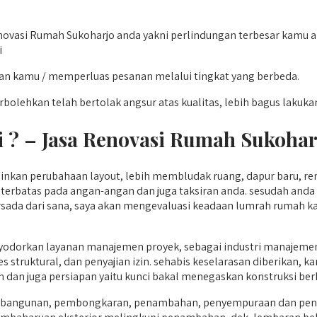
vasi Rumah Sukoharjo anda yakni perlindungan terbesar kamu aka
i
an kamu / memperluas pesanan melalui tingkat yang berbeda.
olehkan telah bertolak angsur atas kualitas, lebih bagus lakukan l
 ? – Jasa Renovasi Rumah Sukohar
inkan perubahaan layout, lebih membludak ruang, dapur baru, re
terbatas pada angan-angan dan juga taksiran anda. sesudah anda
ersada dari sana, saya akan mengevaluasi keadaan lumrah rumah k
nyodorkan layanan manajemen proyek, sebagai industri manajeme
es struktural, dan penyajian izin. sehabis keselarasan diberikan
n dan juga persiapan yaitu kunci bakal menegaskan konstruksi berk
eksi bangunan, pembongkaran, penambahan, penyempuraan dan p