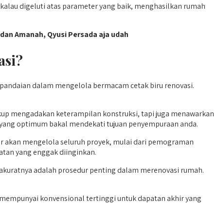
kalau digeluti atas parameter yang baik, menghasilkan rumah
dan Amanah, Qyusi Persada aja udah
asi?
pandaian dalam mengelola bermacam cetak biru renovasi.
kup mengadakan keterampilan konstruksi, tapi juga menawarkan
n yang optimum bakal mendekati tujuan penyempuraan anda.
 akan mengelola seluruh proyek, mulai dari pemograman
atan yang enggak diinginkan.
 akuratnya adalah prosedur penting dalam merenovasi rumah.
empunyai konvensional tertinggi untuk dapatan akhir yang