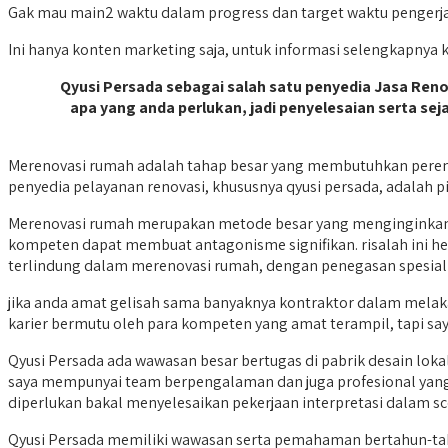
Gak mau main2 waktu dalam progress dan target waktu pengerj
Ini hanya konten marketing saja, untuk informasi selengkapnya 
Qyusi Persada sebagai salah satu penyedia Jasa Re
apa yang anda perlukan, jadi penyelesaian serta s
Merenovasi rumah adalah tahap besar yang membutuhkan perenc
penyedia pelayanan renovasi, khususnya qyusi persada, adalah
Merenovasi rumah merupakan metode besar yang menginginkan 
kompeten dapat membuat antagonisme signifikan. risalah ini
terlindung dalam merenovasi rumah, dengan penegasan spesial p
jika anda amat gelisah sama banyaknya kontraktor dalam melak
karier bermutu oleh para kompeten yang amat terampil, tapi sa
Qyusi Persada ada wawasan besar bertugas di pabrik desain loka
saya mempunyai team berpengalaman dan juga profesional yang 
diperlukan bakal menyelesaikan pekerjaan interpretasi dalam s
Qyusi Persada memiliki wawasan serta pemahaman bertahun-tahun