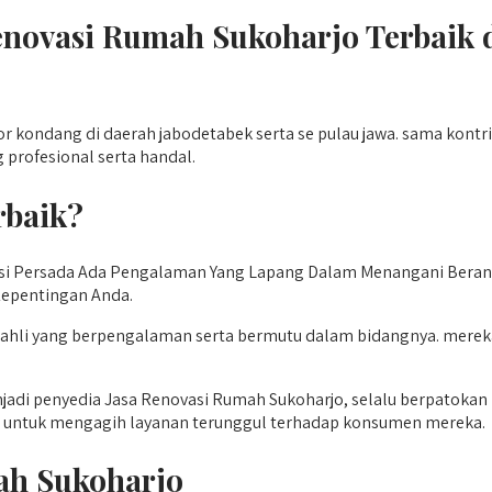
Renovasi Rumah Sukoharjo Terbai
or kondang di daerah jabodetabek serta se pulau jawa. sama kon
profesional serta handal.
rbaik?
usi Persada Ada Pengalaman Yang Lapang Dalam Menangani Beran
epentingan Anda.
ari ahli yang berpengalaman serta bermutu dalam bidangnya. mer
adi penyedia Jasa Renovasi Rumah Sukoharjo, selalu berpatokan pada
untuk mengagih layanan terunggul terhadap konsumen mereka.
ah Sukoharjo