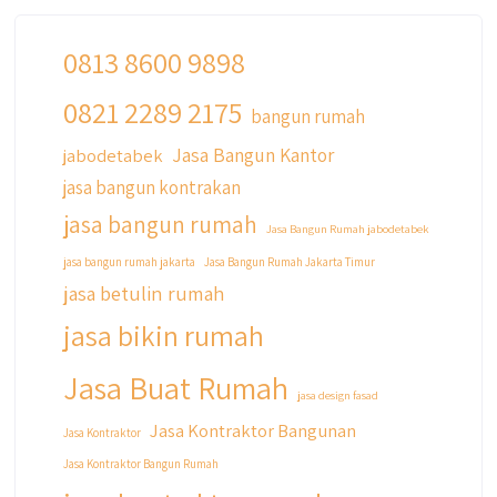
0813 8600 9898
0821 2289 2175
qyusipersada
bangun rumah
@qyusipersada
3 years ago
Jasa Bangun Kantor
jabodetabek
Siapa yang udah masuk List untuk Bangun
jasa bangun kontrakan
dan Renovasi rumah Di @qyusipersada
dengan sistem Cicilan ?? 🤗
jasa bangun rumah
Jasa Bangun Rumah jabodetabek
Untuk informasi lebih lanjut terkait program
jasa bangun rumah jakarta
Jasa Bangun Rumah Jakarta Timur
cicilan ini temen temen bisa langsung klik link
jasa betulin rumah
di bio yaa
jasa bikin rumah
#jasabangunrumahjakarta
#jasarenovasirumahjakarta
Jasa Buat Rumah
#kontraktorjakarta #kontraktorbangunan
jasa design fasad
#kontraktorbangunanrumah
Jasa Kontraktor Bangunan
Jasa Kontraktor
#kontraktorbangunanjakarta
Jasa Kontraktor Bangun Rumah
#kontraktorbekasi #kontraktorinteriorjakarta
#jasabangunrumahdepok