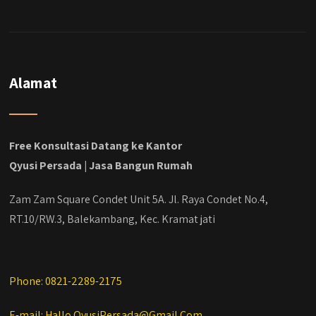
#jasabangunrumahjakarta
#jasarenovasirumahjakarta
#kontraktorjakarta #kontraktorbangunan
#kontraktorbangunanrumah
#kontraktorbangunanjakarta
#kontraktorbekasi #kontraktorinteriorjakarta
Alamat
#jasabangunrumahdepok
#jasarenovasirumahbekasi
#jasadesainrumahmurah
#jasadesainrumahjakarta
Free Konsultasi Datang ke Kantor
#kontraktorbangunanjabodetabek
Qyusi Persada | Jasa Bangun Rumah
#jasabangunrumahjabodetabek
#qyusipersada
Zam Zam Square Condet Unit 5A. Jl. Raya Condet No.4,
RT.10/RW.3, Balekambang, Kec. Kramat jati
Phone: 0821-2289-2175
E-mail: Hallo.QyusiPersada@Gmail.Com