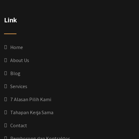
@qyusipersada
3 years ago
Dih gak tau aja dia kalau di Qyusi Persada
Link
Ada Program Yang namanya PROCIS
(Program Cicilan Syariah)
.
Informasi selengkapnya, buru yuk klik link di
bio IG kitanya 🔥
Home
#jasabangunrumahjakarta
#jasarenovasirumahjakarta
About Us
#kontraktorjakarta #kontraktorbangunan
#kontraktorbangunanrumah
Blog
#kontraktorbangunanjakarta
#kontraktorbekasi #kontraktorinteriorjakarta
Services
#jasabangunrumahdepok
#jasarenovasirumahbekasi
7 Alasan Pilih Kami
#jasadesainrumahmurah
#jasadesainrumahjakarta
Tahapan Kerja Sama
#kontraktorbangunanjabodetabek
#jasabangunrumahjabodetabek
Contact
#qyusipersada
Pemborong dan Kontraktor