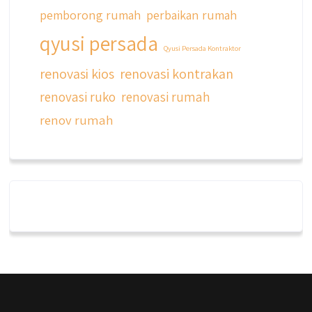
pemborong rumah
perbaikan rumah
qyusi persada
Qyusi Persada Kontraktor
renovasi kios
renovasi kontrakan
renovasi ruko
renovasi rumah
renov rumah
qyusipersada
@qyusipersada
3 years ago
Dalah satu hasil karya Qyusi persada,
merenovasi rumah biasa jadi rumah mewah
dengan budget 400an, kira kira gimana ya
hasilnya...