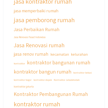
jasa kontraktor rumah
#jasarenovasirumahbekasi
#jasadesainrumahmurah
jasa memperbaiki rumah
#jasadesainrumahjakarta
jasa pemborong rumah
#kontraktorbangunanjabodetabek
#jasabangunrumahjabodetabek
Jasa Perbaikan Rumah
#qyusipersada
Jasa Renovasi Fasad Indonesia
Jasa Renovasi rumah
jasa renov rumah
kecamatan
kelurahan
kontraktor bangunan rumah
kontraktor
kontraktor bangun rumah
kontraktor bekasi
kontraktor bogor
kontraktor depok
Kontraktor Jabodetabek
kontraktor jakarta
Kontraktor Pembangunan Rumah
kontraktor rumah