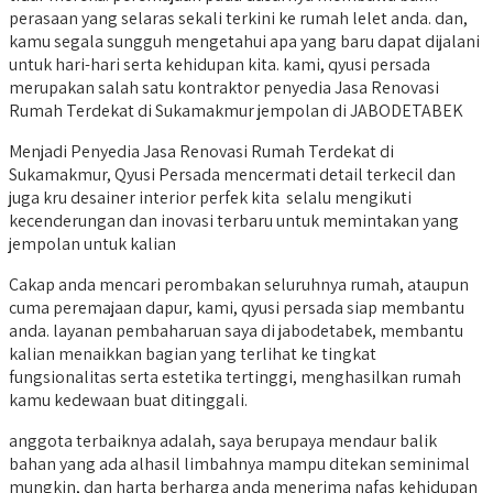
perasaan yang selaras sekali terkini ke rumah lelet anda. dan,
kamu segala sungguh mengetahui apa yang baru dapat dijalani
untuk hari-hari serta kehidupan kita. kami, qyusi persada
merupakan salah satu kontraktor penyedia Jasa Renovasi
Rumah Terdekat di Sukamakmur jempolan di JABODETABEK
Menjadi Penyedia Jasa Renovasi Rumah Terdekat di
Sukamakmur, Qyusi Persada mencermati detail terkecil dan
juga kru desainer interior perfek kita selalu mengikuti
kecenderungan dan inovasi terbaru untuk memintakan yang
jempolan untuk kalian
Cakap anda mencari perombakan seluruhnya rumah, ataupun
cuma peremajaan dapur, kami, qyusi persada siap membantu
anda. layanan pembaharuan saya di jabodetabek, membantu
kalian menaikkan bagian yang terlihat ke tingkat
fungsionalitas serta estetika tertinggi, menghasilkan rumah
kamu kedewaan buat ditinggali.
anggota terbaiknya adalah, saya berupaya mendaur balik
bahan yang ada alhasil limbahnya mampu ditekan seminimal
mungkin, dan harta berharga anda menerima nafas kehidupan