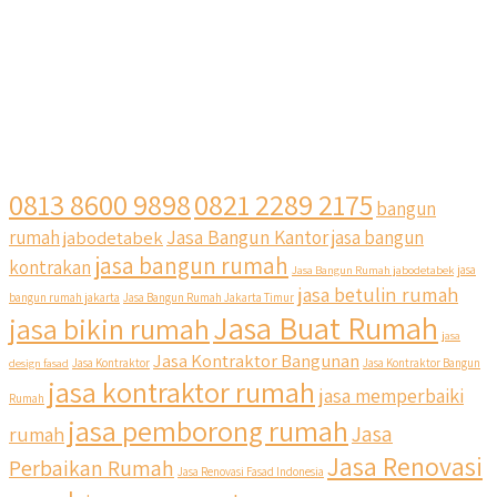
0813 8600 9898
0821 2289 2175
bangun
Jasa Bangun Kantor
rumah
jabodetabek
jasa bangun
jasa bangun rumah
kontrakan
Jasa Bangun Rumah jabodetabek
jasa
jasa betulin rumah
bangun rumah jakarta
Jasa Bangun Rumah Jakarta Timur
Jasa Buat Rumah
jasa bikin rumah
jasa
Jasa Kontraktor Bangunan
design fasad
Jasa Kontraktor
Jasa Kontraktor Bangun
jasa kontraktor rumah
jasa memperbaiki
Rumah
jasa pemborong rumah
Jasa
rumah
Jasa Renovasi
Perbaikan Rumah
Jasa Renovasi Fasad Indonesia