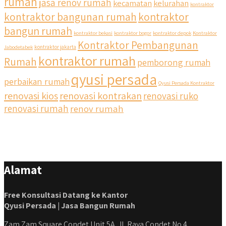
rumah
jasa renov rumah
kecamatan
kelurahan
kontraktor
kontraktor bangunan rumah
kontraktor
bangun rumah
kontraktor bekasi
kontraktor bogor
kontraktor depok
Kontraktor
Kontraktor Pembangunan
Jabodetabek
kontraktor jakarta
kontraktor rumah
Rumah
pemborong rumah
qyusi persada
perbaikan rumah
Qyusi Persada Kontraktor
renovasi kios
renovasi kontrakan
renovasi ruko
renovasi rumah
renov rumah
Alamat
Free Konsultasi Datang ke Kantor
Qyusi Persada | Jasa Bangun Rumah
Zam Zam Square Condet Unit 5A. Jl. Raya Condet No.4,