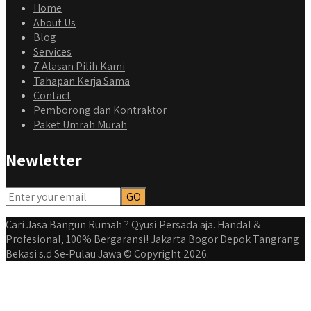
Home
About Us
Blog
Services
7 Alasan Pilih Kami
Tahapan Kerja Sama
Contact
Pemborong dan Kontraktor
Paket Umrah Murah
Newletter
Cari Jasa Bangun Rumah ? Qyusi Persada aja. Handal &
Profesional, 100% Bergaransi! Jakarta Bogor Depok Tangrang
Bekasi s.d Se-Pulau Jawa © Copyright 2026.