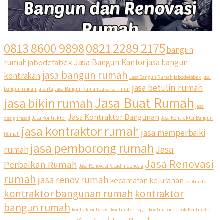
0813 8600 9898
0821 2289 2175
bangun
Jasa Bangun Kantor
rumah
jabodetabek
jasa bangun
jasa bangun rumah
kontrakan
Jasa Bangun Rumah jabodetabek
jasa
jasa betulin rumah
bangun rumah jakarta
Jasa Bangun Rumah Jakarta Timur
Jasa Buat Rumah
jasa bikin rumah
jasa
Jasa Kontraktor Bangunan
design fasad
Jasa Kontraktor
Jasa Kontraktor Bangun
jasa kontraktor rumah
jasa memperbaiki
Rumah
jasa pemborong rumah
Jasa
rumah
Jasa Renovasi
Perbaikan Rumah
Jasa Renovasi Fasad Indonesia
rumah
jasa renov rumah
kecamatan
kelurahan
kontraktor
qyusipersada
kontraktor bangunan rumah
kontraktor
@qyusipersada
3 years ago
bangun rumah
Siapa yang udah masuk List untuk Bangun dan Renovasi
kontraktor bekasi
kontraktor bogor
kontraktor depok
Kontraktor
rumah Di @qyusipersada dengan sistem Cicilan ?? 🤗