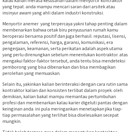
kalau kalian merasa kesusahan dalam menyortir kontraktor
yang tepat. anda mampu mencari saran dari arsitek atau
insinyur awam yang ahli dalam industri konstruksi.
Menyortir anemer yang terpercaya yakni tahap penting dalam
membenarkan bahwa cetak biru penyusunan rumah kamu
beroperasi bersama positif dan juga berhasil. reputasi, lisensi,
pengalaman, referensi, harga, garansi, komunikasi, era
pengerjaan, keamanan, serta perikatan adalah aspek utama
yang perlu direnungkan sebelum menentukan kontraktor. atas
mengakui faktor-faktor tersebut, anda tentu bisa mendeteksi
pemborong yang bisa dibenarkan dan bisa membagikan
perolehan yang memuaskan.
Selain itu, yakinkan kalian berinteraksi dengan cara rutin sama
kontraktor kalian dan konsisten terlibat dalam proyek. oleh
demikian, kalian bakal mampu memantau pertumbuhan
profesi dan membenarkan kalau karier digeluti pantas dengan
keinginan anda. ini pula meringankan menetapkan jika tiap-
tiap permasalahan yang terlihat bisa diselesaikan secepat
mungkin.