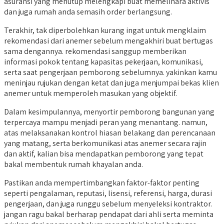
asuransi yang menutup melengkapi buat memelihara aktivis
dan juga rumah anda semasih order berlangsung.
Terakhir, tak diperbolehkan kurang ingat untuk mengklaim
rekomendasi dari anemer sebelum mengakhiri buat bertugas
sama dengannya. rekomendasi sanggup memberikan
informasi pokok tentang kapasitas pekerjaan, komunikasi,
serta saat pengerjaan pemborong sebelumnya. yakinkan kamu
meninjau rujukan dengan ketat dan juga menjumpai bekas klien
anemer untuk memperoleh masukan yang objektif.
Dalam kesimpulannya, menyortir pemborong bangunan yang
terpercaya mampu menjadi peran yang menantang. namun,
atas melaksanakan kontrol hiasan belakang dan perencanaan
yang matang, serta berkomunikasi atas anemer secara rajin
dan aktif, kalian bisa mendapatkan pemborong yang tepat
bakal membentuk rumah khayalan anda.
Pastikan anda mempertimbangkan faktor-faktor penting
seperti pengalaman, reputasi, lisensi, referensi, harga, durasi
pengerjaan, dan juga runggu sebelum menyeleksi kontraktor.
jangan ragu bakal berharap pendapat dari ahli serta meminta