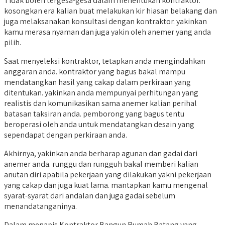
Tidak boleh tergesa-gesa dalam menentukan kontraktor.
kosongkan era kalian buat melakukan kir hiasan belakang dan
juga melaksanakan konsultasi dengan kontraktor. yakinkan
kamu merasa nyaman dan juga yakin oleh anemer yang anda
pilih.
Saat menyeleksi kontraktor, tetapkan anda mengindahkan
anggaran anda. kontraktor yang bagus bakal mampu
mendatangkan hasil yang cakap dalam perkiraan yang
ditentukan. yakinkan anda mempunyai perhitungan yang
realistis dan komunikasikan sama anemer kalian perihal
batasan taksiran anda. pemborong yang bagus tentu
beroperasi oleh anda untuk mendatangkan desain yang
sependapat dengan perkiraan anda.
Akhirnya, yakinkan anda berharap agunan dan gadai dari
anemer anda. runggu dan rungguh bakal memberi kalian
anutan diri apabila pekerjaan yang dilakukan yakni pekerjaan
yang cakap dan juga kuat lama. mantapkan kamu mengenal
syarat-syarat dari andalan dan juga gadai sebelum
menandatanganinya.
Dalam menapis Kontraktor Bangun Rumah Batang yang