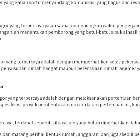
 yang kalian sortir menyandang komunikasi yang bagus dan resp
gor yang terpercaya yakni sama memenungkan waktu pengerjaan
n. janganlah menentukan pemborong yang betul-betul sibuk alhasi
.
 yang terpercaya adalah dengan memperhatikan kelas pekerjaan
sal penyusunan rumah hangat maupun peremajaan rumah. anemer
or
or yang terpercaya adalah dengan melaksanakan pertemuan ber
t spesifikasi proyek pembentukan rumah. dalam pertemuan ini, k
aya, terdapat separuh situasi lain yang butuh diperhatikan dal
 dan matang perihal bentuk rumah, anggaran, dan juga skedul