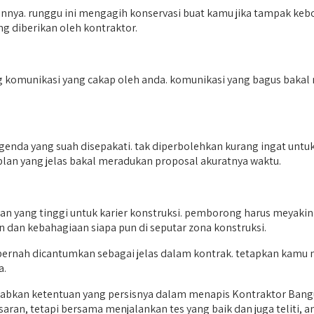
nnya. runggu ini mengagih konservasi buat kamu jika tampak kebo
 diberikan oleh kontraktor.
komunikasi yang cakap oleh anda. komunikasi yang bagus bakal
da yang suah disepakati. tak diperbolehkan kurang ingat untuk
lan yang jelas bakal meradukan proposal akuratnya waktu.
an yang tinggi untuk karier konstruksi. pemborong harus meyaki
dan kebahagiaan siapa pun di seputar zona konstruksi.
r pernah dicantumkan sebagai jelas dalam kontrak. tetapkan kamu
a.
ebabkan ketentuan yang persisnya dalam menapis Kontraktor Ban
saran, tetapi bersama menjalankan tes yang baik dan juga teliti,