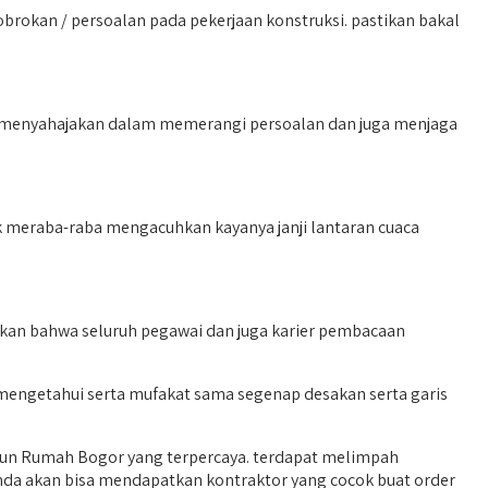
brokan / persoalan pada pekerjaan konstruksi. pastikan bakal
 menyahajakan dalam memerangi persoalan dan juga menjaga
 meraba-raba mengacuhkan kayanya janji lantaran cuaca
nkan bahwa seluruh pegawai dan juga karier pembacaan
 mengetahui serta mufakat sama segenap desakan serta garis
gun Rumah Bogor yang terpercaya. terdapat melimpah
 anda akan bisa mendapatkan kontraktor yang cocok buat order