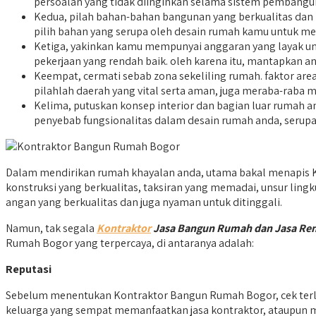
persoalan yang tidak diinginkan selama sistem pembangu
Kedua, pilah bahan-bahan bangunan yang berkualitas dan
pilih bahan yang serupa oleh desain rumah kamu untuk me
Ketiga, yakinkan kamu mempunyai anggaran yang layak un
pekerjaan yang rendah baik. oleh karena itu, mantapkan 
Keempat, cermati sebab zona sekeliling rumah. faktor area
pilahlah daerah yang vital serta aman, juga meraba-raba m
Kelima, putuskan konsep interior dan bagian luar rumah 
penyebab fungsionalitas dalam desain rumah anda, serupa
Dalam mendirikan rumah khayalan anda, utama bakal menapis 
konstruksi yang berkualitas, taksiran yang memadai, unsur ling
angan yang berkualitas dan juga nyaman untuk ditinggali.
Namun, tak segala
Kontraktor
Jasa Bangun Rumah dan Jasa Re
Rumah Bogor yang terpercaya, di antaranya adalah:
Reputasi
Sebelum menentukan Kontraktor Bangun Rumah Bogor, cek terleb
keluarga yang sempat memanfaatkan jasa kontraktor, ataupun men