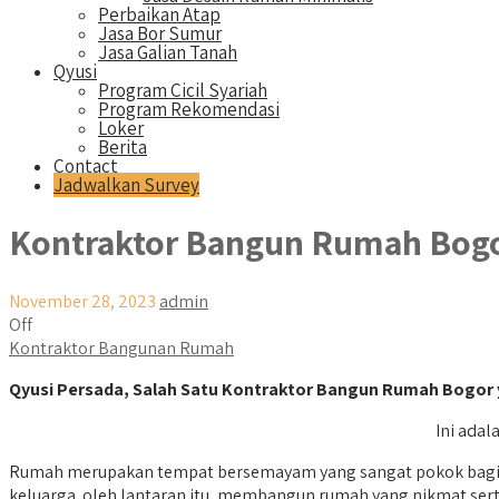
Perbaikan Atap
Jasa Bor Sumur
Jasa Galian Tanah
Qyusi
Program Cicil Syariah
Program Rekomendasi
Loker
Berita
Contact
Jadwalkan Survey
Kontraktor Bangun Rumah Bog
November 28, 2023
admin
Off
Kontraktor Bangunan Rumah
Qyusi Persada, Salah Satu Kontraktor Bangun Rumah Bogor
Ini adal
Rumah merupakan tempat bersemayam yang sangat pokok bagi ti
keluarga. oleh lantaran itu, membangun rumah yang nikmat ser