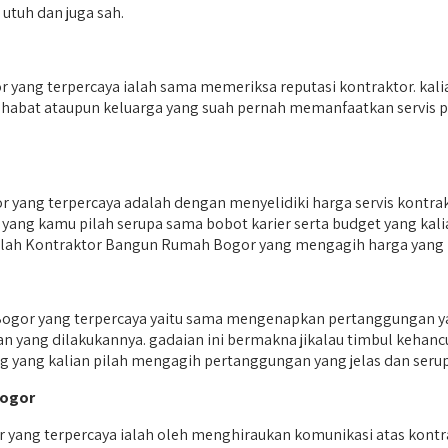
tuh dan juga sah.
ang terpercaya ialah sama memeriksa reputasi kontraktor. kali
 sahabat ataupun keluarga yang suah pernah memanfaatkan servis 
yang terpercaya adalah dengan menyelidiki harga servis kontra
yang kamu pilah serupa sama bobot karier serta budget yang kali
 pilah Kontraktor Bangun Rumah Bogor yang mengagih harga yang 
gor yang terpercaya yaitu sama mengenapkan pertanggungan y
n yang dilakukannya. gadaian ini bermakna jikalau timbul keha
g yang kalian pilah mengagih pertanggungan yang jelas dan seru
Bogor
ang terpercaya ialah oleh menghiraukan komunikasi atas kontra