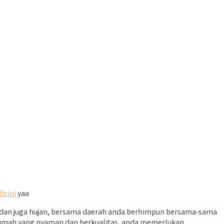
disini
yaa
 dan juga hujan, bersama daerah anda berhimpun bersama-sama
 rumah yang nyaman dan berkualitas, anda memerlukan