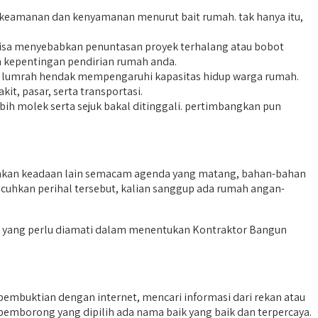
 keamanan dan kenyamanan menurut bait rumah. tak hanya itu,
bisa menyebabkan penuntasan proyek terhalang atau bobot
n kepentingan pendirian rumah anda.
litas lumrah hendak mempengaruhi kapasitas hidup warga rumah.
t, pasar, serta transportasi.
ih molek serta sejuk bakal ditinggali. pertimbangkan pun
hkan keadaan lain semacam agenda yang matang, bahan-bahan
acuhkan perihal tersebut, kalian sanggup ada rumah angan-
si yang perlu diamati dalam menentukan Kontraktor Bangun
embuktian dengan internet, mencari informasi dari rekan atau
pemborong yang dipilih ada nama baik yang baik dan terpercaya.