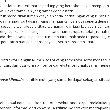
nan.
 kuat lama. materi-materi gedung yang berbobot bakal mengagih
wujudkan tampilan yang rampak dan estetis.
tuk mendirikan rumah khayalan anda. perhitungan yang kurang 
anda mempunyai taksiran yang memuaskan dan juga seperti denga
 sesuai lokasi, aksesibilitas, keamanan, dan juga kesiapan fasi
engacuhkan kepentingan fasilitas umum serupa sekolah, rumah saki
anda. desain yang bagus tentu membuat rumah anda terpandang leb
 peletakan ruangan, pencahayaan, serta peredaran udara.
Kontraktor Bangun Rumah Bogor yang terpercaya serta mengacu
kungan, dan juga konsep interior dan eksterior rumah. sama meng
novasi Rumah
memiliki mutu yang sama. terdapat sebagian situa
ih awal nama baik kontraktor tersebut. anda dapat melakukan p
cari informasi dari konvensi sertifikasi kontraktor. mantapkan 