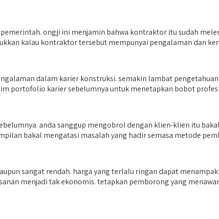
ri pemerintah. ongji ini menjamin bahwa kontraktor itu sudah mel
unjukkan kalau kontraktor tersebut mempunyai pengalaman dan k
alaman dalam karier konstruksi. semakin lambat pengetahuan a
aim portofolio karier sebelumnya untuk menetapkan bobot profes
sebelumnya. anda sanggup mengobrol dengan klien-klien itu bakal
erampilan bakal mengatasi masalah yang hadir semasa metode pe
aupun sangat rendah. harga yang terlalu ringan dapat menampakkan
sanan menjadi tak ekonomis. tetapkan pemborong yang menawark