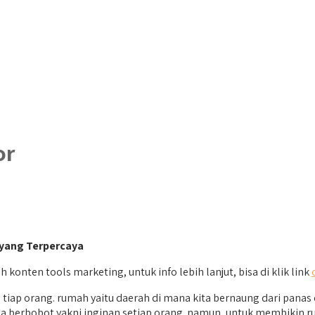
or
 yang Terpercaya
ah konten tools marketing, untuk info lebih lanjut, bisa di klik link
ap orang. rumah yaitu daerah di mana kita bernaung dari panas
ta berbobot yakni inginan setiap orang. namun, untuk membikin