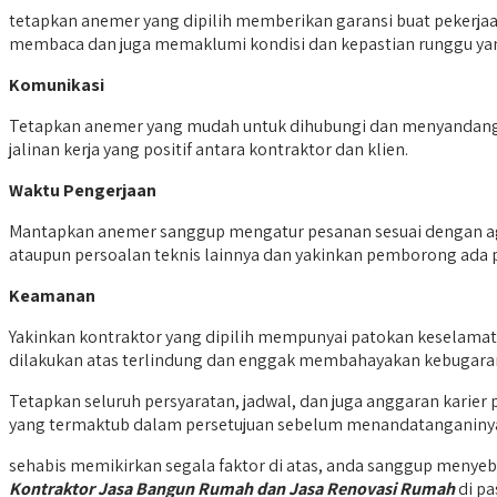
tetapkan anemer yang dipilih memberikan garansi buat pekerjaa
membaca dan juga memaklumi kondisi dan kepastian runggu yang
Komunikasi
Tetapkan anemer yang mudah untuk dihubungi dan menyandang 
jalinan kerja yang positif antara kontraktor dan klien.
Waktu Pengerjaan
Mantapkan anemer sanggup mengatur pesanan sesuai dengan agen
ataupun persoalan teknis lainnya dan yakinkan pemborong ada p
Keamanan
Yakinkan kontraktor yang dipilih mempunyai patokan keselamat
dilakukan atas terlindung dan enggak membahayakan kebugaran 
Tetapkan seluruh persyaratan, jadwal, dan juga anggaran karie
yang termaktub dalam persetujuan sebelum menandatanganiny
sehabis memikirkan segala faktor di atas, anda sanggup meny
Kontraktor Jasa Bangun Rumah dan Jasa Renovasi Rumah
di pa