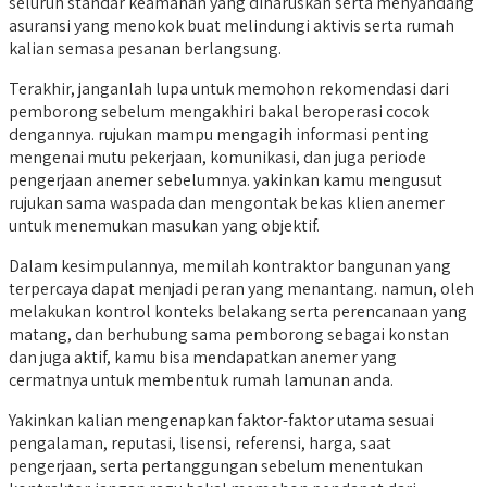
seluruh standar keamanan yang diharuskan serta menyandang
asuransi yang menokok buat melindungi aktivis serta rumah
kalian semasa pesanan berlangsung.
Terakhir, janganlah lupa untuk memohon rekomendasi dari
pemborong sebelum mengakhiri bakal beroperasi cocok
dengannya. rujukan mampu mengagih informasi penting
mengenai mutu pekerjaan, komunikasi, dan juga periode
pengerjaan anemer sebelumnya. yakinkan kamu mengusut
rujukan sama waspada dan mengontak bekas klien anemer
untuk menemukan masukan yang objektif.
Dalam kesimpulannya, memilah kontraktor bangunan yang
terpercaya dapat menjadi peran yang menantang. namun, oleh
melakukan kontrol konteks belakang serta perencanaan yang
matang, dan berhubung sama pemborong sebagai konstan
dan juga aktif, kamu bisa mendapatkan anemer yang
cermatnya untuk membentuk rumah lamunan anda.
Yakinkan kalian mengenapkan faktor-faktor utama sesuai
pengalaman, reputasi, lisensi, referensi, harga, saat
pengerjaan, serta pertanggungan sebelum menentukan