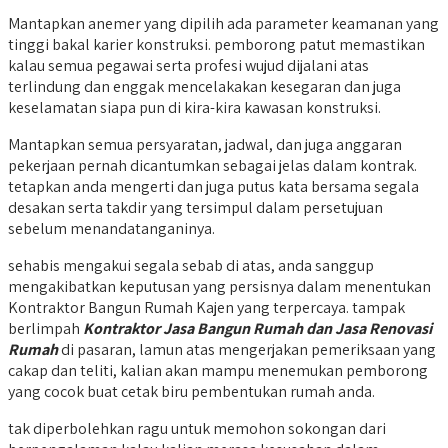
Mantapkan anemer yang dipilih ada parameter keamanan yang
tinggi bakal karier konstruksi. pemborong patut memastikan
kalau semua pegawai serta profesi wujud dijalani atas
terlindung dan enggak mencelakakan kesegaran dan juga
keselamatan siapa pun di kira-kira kawasan konstruksi.
Mantapkan semua persyaratan, jadwal, dan juga anggaran
pekerjaan pernah dicantumkan sebagai jelas dalam kontrak.
tetapkan anda mengerti dan juga putus kata bersama segala
desakan serta takdir yang tersimpul dalam persetujuan
sebelum menandatanganinya.
sehabis mengakui segala sebab di atas, anda sanggup
mengakibatkan keputusan yang persisnya dalam menentukan
Kontraktor Bangun Rumah Kajen yang terpercaya. tampak
berlimpah
Kontraktor Jasa Bangun Rumah dan Jasa Renovasi
Rumah
di pasaran, lamun atas mengerjakan pemeriksaan yang
cakap dan teliti, kalian akan mampu menemukan pemborong
yang cocok buat cetak biru pembentukan rumah anda.
tak diperbolehkan ragu untuk memohon sokongan dari