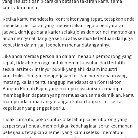
yang realistis dan bicarakan batasan taksiran kamu sama
kontraktor anda.
Ketika kamu mendeteksi kontraktor yang tepat, tetapkan anda
meneken perikatan yang menyertakan segala persyaratan,
jadwal, dan juga dana karier selaku jelas dan terinci. mantapkan
anda mengenal dan juga setuju atas semua ketentuan dan juga
kepastian dalam janji sebelum menandatanganinya.
Jika anda merasa persoalan dalam menapis pemborong yang
tepat, tidak boleh ragu untuk meminta usulan dari terlatih
sesuai arsitek / insinyur publik yang ahli dalam industri
konstruksi. dengan mengerjakan tes dan perencanaan yang
matang, kalian tentu sanggup mendapatkan Kontraktor
Bangun Rumah Kajen yang mampu diyakini serta mampu
membagikan dapatan yang memuaskan. sama demikian, kamu
mampu ada rumah angan-angan kalian tanpa stres serta
kegalauan yang enggak perlu.
Tidak cuma itu, pokok untuk diketahui jika pemborong yang
terpercaya hendak memerlukan kebahagiaan serta keamanan
pekerjaan. tetapkan anemer yang kamu seleksi mematuhi