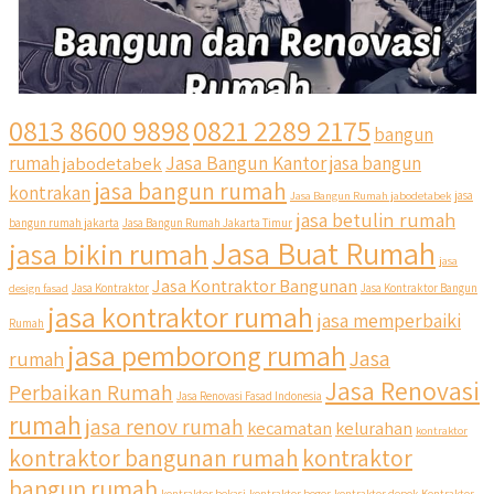
0813 8600 9898
0821 2289 2175
bangun
Jasa Bangun Kantor
rumah
jabodetabek
jasa bangun
jasa bangun rumah
kontrakan
Jasa Bangun Rumah jabodetabek
jasa
jasa betulin rumah
bangun rumah jakarta
Jasa Bangun Rumah Jakarta Timur
Jasa Buat Rumah
jasa bikin rumah
jasa
Jasa Kontraktor Bangunan
design fasad
Jasa Kontraktor
Jasa Kontraktor Bangun
jasa kontraktor rumah
jasa memperbaiki
Rumah
jasa pemborong rumah
Jasa
rumah
Jasa Renovasi
Perbaikan Rumah
Jasa Renovasi Fasad Indonesia
rumah
jasa renov rumah
kecamatan
kelurahan
kontraktor
qyusipersada
kontraktor bangunan rumah
kontraktor
@qyusipersada
3 years ago
bangun rumah
Siapa yang udah masuk List untuk Bangun dan Renovasi
kontraktor bekasi
kontraktor bogor
kontraktor depok
Kontraktor