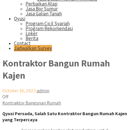
Perbaikan Atap
Jasa Bor Sumur
Jasa Galian Tanah
Qyusi
Program Cicil Syariah
Program Rekomendasi
Loker
Berita
Contact
Jadwalkan Survey
Kontraktor Bangun Rumah
Kajen
October 16, 2023
admin
Off
Kontraktor Bangunan Rumah
Qyusi Persada, Salah Satu Kontraktor Bangun Rumah Kajen
yang Terpercaya