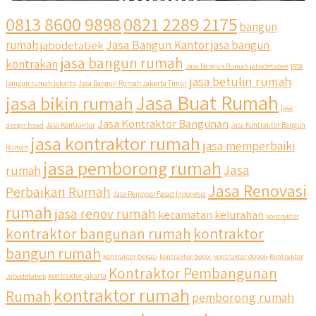
0813 8600 9898
0821 2289 2175
bangun
Jasa Bangun Kantor
rumah
jabodetabek
jasa bangun
jasa bangun rumah
kontrakan
Jasa Bangun Rumah jabodetabek
jasa
jasa betulin rumah
bangun rumah jakarta
Jasa Bangun Rumah Jakarta Timur
Jasa Buat Rumah
jasa bikin rumah
jasa
Jasa Kontraktor Bangunan
design fasad
Jasa Kontraktor
Jasa Kontraktor Bangun
jasa kontraktor rumah
jasa memperbaiki
Rumah
jasa pemborong rumah
Jasa
rumah
Jasa Renovasi
Perbaikan Rumah
Jasa Renovasi Fasad Indonesia
rumah
jasa renov rumah
kecamatan
kelurahan
kontraktor
qyusipersada
kontraktor bangunan rumah
kontraktor
@qyusipersada
3 years ago
bangun rumah
Siapa yang udah masuk List untuk Bangun dan Renovasi
kontraktor bekasi
kontraktor bogor
kontraktor depok
Kontraktor
rumah Di @qyusipersada dengan sistem Cicilan ?? 🤗
Kontraktor Pembangunan
Jabodetabek
kontraktor jakarta
kontraktor rumah
Rumah
pemborong rumah
Untuk informasi lebih lanjut terkait program cicilan ini temen
temen bisa langsung klik link di bio yaa