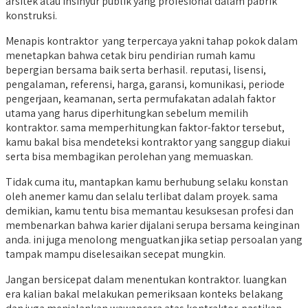
arsitek atau insinyur publik yang profesional dalam pabrik
konstruksi.
Menapis kontraktor yang terpercaya yakni tahap pokok dalam
menetapkan bahwa cetak biru pendirian rumah kamu
bepergian bersama baik serta berhasil. reputasi, lisensi,
pengalaman, referensi, harga, garansi, komunikasi, periode
pengerjaan, keamanan, serta permufakatan adalah faktor
utama yang harus diperhitungkan sebelum memilih
kontraktor. sama memperhitungkan faktor-faktor tersebut,
kamu bakal bisa mendeteksi kontraktor yang sanggup diakui
serta bisa membagikan perolehan yang memuaskan.
Tidak cuma itu, mantapkan kamu berhubung selaku konstan
oleh anemer kamu dan selalu terlibat dalam proyek. sama
demikian, kamu tentu bisa memantau kesuksesan profesi dan
membenarkan bahwa karier dijalani serupa bersama keinginan
anda. ini juga menolong menguatkan jika setiap persoalan yang
tampak mampu diselesaikan secepat mungkin.
Jangan bersicepat dalam menentukan kontraktor. luangkan
era kalian bakal melakukan pemeriksaan konteks belakang