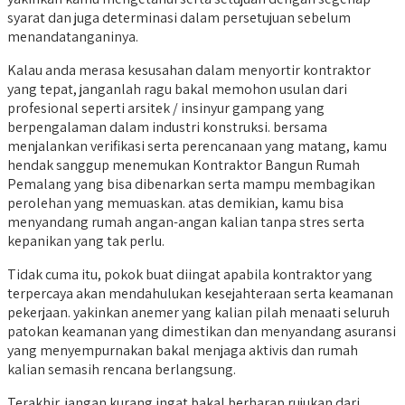
syarat dan juga determinasi dalam persetujuan sebelum
menandatanganinya.
Kalau anda merasa kesusahan dalam menyortir kontraktor
yang tepat, janganlah ragu bakal memohon usulan dari
profesional seperti arsitek / insinyur gampang yang
berpengalaman dalam industri konstruksi. bersama
menjalankan verifikasi serta perencanaan yang matang, kamu
hendak sanggup menemukan Kontraktor Bangun Rumah
Pemalang yang bisa dibenarkan serta mampu membagikan
perolehan yang memuaskan. atas demikian, kamu bisa
menyandang rumah angan-angan kalian tanpa stres serta
kepanikan yang tak perlu.
Tidak cuma itu, pokok buat diingat apabila kontraktor yang
terpercaya akan mendahulukan kesejahteraan serta keamanan
pekerjaan. yakinkan anemer yang kalian pilah menaati seluruh
patokan keamanan yang dimestikan dan menyandang asuransi
yang menyempurnakan bakal menjaga aktivis dan rumah
kalian semasih rencana berlangsung.
Terakhir, jangan kurang ingat bakal berharap rujukan dari