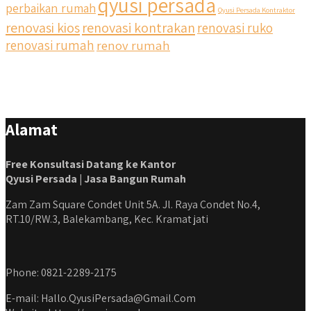
qyusi persada
perbaikan rumah
Qyusi Persada Kontraktor
renovasi kios
renovasi kontrakan
renovasi ruko
#jasabangunrumahjakarta #jasarenovasirumahjakarta
#kontraktorjakarta #kontraktorbangunan
renovasi rumah
renov rumah
#kontraktorbangunanrumah #kontraktorbangunanjakarta
#kontraktorbekasi #kontraktorinteriorjakarta
#jasabangunrumahdepok #jasarenovasirumahbekasi
#jasadesainrumahmurah #jasadesainrumahjakarta
#kontraktorbangunanjabodetabek
Alamat
#jasabangunrumahjabodetabek #qyusipersada
Free Konsultasi Datang ke Kantor
Qyusi Persada | Jasa Bangun Rumah
Zam Zam Square Condet Unit 5A. Jl. Raya Condet No.4,
RT.10/RW.3, Balekambang, Kec. Kramat jati
Phone: 0821-2289-2175
E-mail: Hallo.QyusiPersada@Gmail.Com