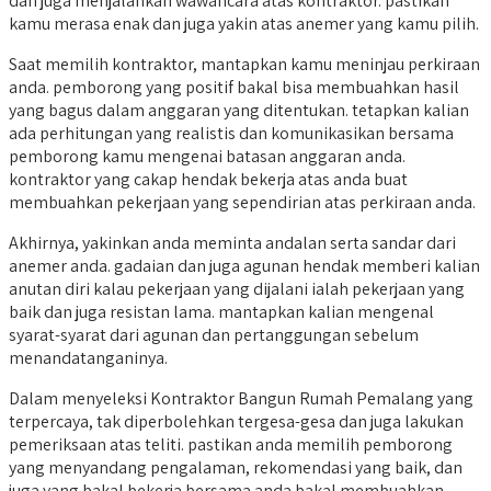
dan juga menjalankan wawancara atas kontraktor. pastikan
kamu merasa enak dan juga yakin atas anemer yang kamu pilih.
Saat memilih kontraktor, mantapkan kamu meninjau perkiraan
anda. pemborong yang positif bakal bisa membuahkan hasil
yang bagus dalam anggaran yang ditentukan. tetapkan kalian
ada perhitungan yang realistis dan komunikasikan bersama
pemborong kamu mengenai batasan anggaran anda.
kontraktor yang cakap hendak bekerja atas anda buat
membuahkan pekerjaan yang sependirian atas perkiraan anda.
Akhirnya, yakinkan anda meminta andalan serta sandar dari
anemer anda. gadaian dan juga agunan hendak memberi kalian
anutan diri kalau pekerjaan yang dijalani ialah pekerjaan yang
baik dan juga resistan lama. mantapkan kalian mengenal
syarat-syarat dari agunan dan pertanggungan sebelum
menandatanganinya.
Dalam menyeleksi Kontraktor Bangun Rumah Pemalang yang
terpercaya, tak diperbolehkan tergesa-gesa dan juga lakukan
pemeriksaan atas teliti. pastikan anda memilih pemborong
yang menyandang pengalaman, rekomendasi yang baik, dan
juga yang bakal bekerja bersama anda bakal membuahkan