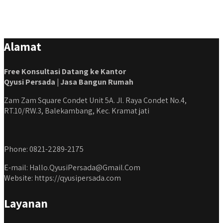
Alamat
Free Konsultasi Datang ke Kantor
Qyusi Persada | Jasa Bangun Rumah
Zam Zam Square Condet Unit 5A. Jl. Raya Condet No.4,
RT.10/RW.3, Balekambang, Kec. Kramat jati
Phone: 0821-2289-2175
E-mail: Hallo.QyusiPersada@Gmail.Com
Website: https://qyusipersada.com
Layanan