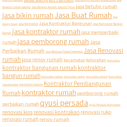
Jasa Bangun Rumah jabodetabek
jasa
jasa betulin rumah
bangun rumah jakarta
Jasa Bangun Rumah Jakarta Timur
Jasa Buat Rumah
jasa bikin rumah
jasa
Jasa Kontraktor Bangunan
design fasad
Jasa Kontraktor
Jasa Kontraktor Bangun
jasa kontraktor rumah
jasa memperbaiki
Rumah
jasa pemborong rumah
Jasa
rumah
Jasa Renovasi
Perbaikan Rumah
Jasa Renovasi Fasad Indonesia
rumah
jasa renov rumah
kecamatan
kelurahan
kontraktor
kontraktor bangunan rumah
kontraktor
bangun rumah
kontraktor bekasi
kontraktor bogor
kontraktor depok
Kontraktor
Kontraktor Pembangunan
Jabodetabek
kontraktor jakarta
kontraktor rumah
Rumah
pemborong rumah
qyusi persada
perbaikan rumah
Qyusi Persada Kontraktor
renovasi kios
renovasi kontrakan
renovasi ruko
renovasi rumah
renov rumah