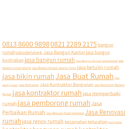
0813 8600 9898
0821 2289 2175
bangun
Jasa Bangun Kantor
rumah
jabodetabek
jasa bangun
jasa bangun rumah
kontrakan
Jasa Bangun Rumah jabodetabek
jasa
jasa betulin rumah
bangun rumah jakarta
Jasa Bangun Rumah Jakarta Timur
Jasa Buat Rumah
jasa bikin rumah
jasa
Jasa Kontraktor Bangunan
design fasad
Jasa Kontraktor
Jasa Kontraktor Bangun
jasa kontraktor rumah
jasa memperbaiki
Rumah
jasa pemborong rumah
Jasa
rumah
Jasa Renovasi
Perbaikan Rumah
Jasa Renovasi Fasad Indonesia
rumah
jasa renov rumah
kecamatan
kelurahan
kontraktor