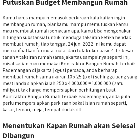
Putuskan Budget Membangun Rumah
Kamu harus mampu memasok perkiraan kala kalian ingin
membangun rumah, biar kamu mampu memutuskan kamu
mau membuat rumah semacam apa. kamu bisa mengenakan
hitungan substansial untuk menduga taksiran ketika hendak
membuat rumah, tiap tanggal 24 juni 2022 ini kamu dapat
memanfaatkan formula mulai dari tolak ukur basic 4 jt x besar
tanah = taksiran rumah (area jakarta). sampelnya seperti ini,
misal kalian mau memakai Kontraktor Bangun Rumah Terbaik
Pademangan di jakarta | qyusi persada, anda berharap
membuat rumah sama ukuran 10 x 25 (p x l) sehingga uang yang
mesti anda siapkan ialah 250 x 4.000.000 = 1.000.000 ( satu
miliyar). tak hanya mempersiapkan perhitungan buat
Kontraktor Bangun Rumah Terbaik Pademangan, anda pula
perlu mempersiapkan perkiraan bakal isian rumah seperti,
kasur, lemari, meja, tempat duduk dll.
Menentukan Kapan Rumah akan Selesai
Dibangun