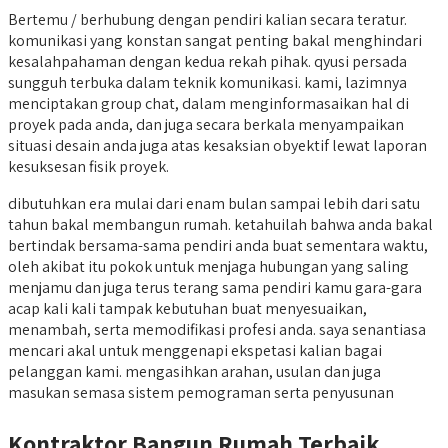
Bertemu / berhubung dengan pendiri kalian secara teratur.
komunikasi yang konstan sangat penting bakal menghindari
kesalahpahaman dengan kedua rekah pihak. qyusi persada
sungguh terbuka dalam teknik komunikasi. kami, lazimnya
menciptakan group chat, dalam menginformasaikan hal di
proyek pada anda, dan juga secara berkala menyampaikan
situasi desain anda juga atas kesaksian obyektif lewat laporan
kesuksesan fisik proyek.
dibutuhkan era mulai dari enam bulan sampai lebih dari satu
tahun bakal membangun rumah. ketahuilah bahwa anda bakal
bertindak bersama-sama pendiri anda buat sementara waktu,
oleh akibat itu pokok untuk menjaga hubungan yang saling
menjamu dan juga terus terang sama pendiri kamu gara-gara
acap kali kali tampak kebutuhan buat menyesuaikan,
menambah, serta memodifikasi profesi anda. saya senantiasa
mencari akal untuk menggenapi ekspetasi kalian bagai
pelanggan kami. mengasihkan arahan, usulan dan juga
masukan semasa sistem pemograman serta penyusunan
Kontraktor Bangun Rumah Terbaik