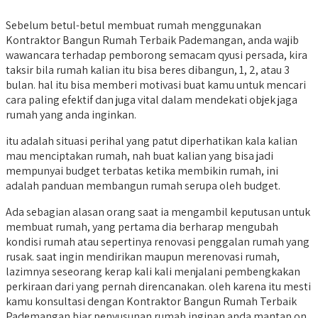
Sebelum betul-betul membuat rumah menggunakan
Kontraktor Bangun Rumah Terbaik Pademangan, anda wajib
wawancara terhadap pemborong semacam qyusi persada, kira
taksir bila rumah kalian itu bisa beres dibangun, 1, 2, atau 3
bulan. hal itu bisa memberi motivasi buat kamu untuk mencari
cara paling efektif dan juga vital dalam mendekati objek jaga
rumah yang anda inginkan.
itu adalah situasi perihal yang patut diperhatikan kala kalian
mau menciptakan rumah, nah buat kalian yang bisa jadi
mempunyai budget terbatas ketika membikin rumah, ini
adalah panduan membangun rumah serupa oleh budget.
Ada sebagian alasan orang saat ia mengambil keputusan untuk
membuat rumah, yang pertama dia berharap mengubah
kondisi rumah atau sepertinya renovasi penggalan rumah yang
rusak. saat ingin mendirikan maupun merenovasi rumah,
lazimnya seseorang kerap kali kali menjalani pembengkakan
perkiraan dari yang pernah direncanakan. oleh karena itu mesti
kamu konsultasi dengan Kontraktor Bangun Rumah Terbaik
Pademangan biar penyusunan rumah inginan anda mantap on