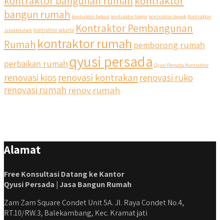
kontraktor bangunan rumah
kontraktor
bangun rumah
kontraktor bekasi
kontraktor bogor
kontraktor depok
Kontraktor
Kontraktor Pembangunan
Jabodetabek
kontraktor jakarta
kontraktor rumah
Rumah
pemborong rumah
qyusi persada
perbaikan rumah
Qyusi Persada Kontraktor
renovasi kios
renovasi kontrakan
renovasi ruko
renovasi rumah
renov rumah
Alamat
Free Konsultasi Datang ke Kantor
Qyusi Persada | Jasa Bangun Rumah
Zam Zam Square Condet Unit 5A. Jl. Raya Condet No.4,
RT.10/RW.3, Balekambang, Kec. Kramat jati