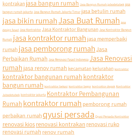
jasa bangun rumah
kontrakan
Jasa Bangun Rumah jabodetabek
jasa
jasa betulin rumah
bangun rumah jakarta
Jasa Bangun Rumah Jakarta Timur
Jasa Buat Rumah
jasa bikin rumah
jasa
Jasa Kontraktor Bangunan
design fasad
Jasa Kontraktor
Jasa Kontraktor Bangun
jasa kontraktor rumah
jasa memperbaiki
Rumah
jasa pemborong rumah
Jasa
rumah
Jasa Renovasi
Perbaikan Rumah
Jasa Renovasi Fasad Indonesia
rumah
jasa renov rumah
kecamatan
kelurahan
kontraktor
kontraktor bangunan rumah
kontraktor
bangun rumah
kontraktor bekasi
kontraktor bogor
kontraktor depok
Kontraktor
Kontraktor Pembangunan
Jabodetabek
kontraktor jakarta
kontraktor rumah
Rumah
pemborong rumah
qyusi persada
perbaikan rumah
Qyusi Persada Kontraktor
renovasi kios
renovasi kontrakan
renovasi ruko
renovasi rumah
renov rumah