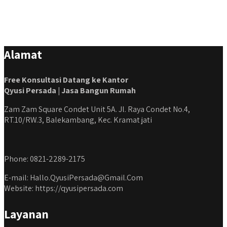
Alamat
Free Konsultasi Datang ke Kantor
Qyusi Persada | Jasa Bangun Rumah
Zam Zam Square Condet Unit 5A. Jl. Raya Condet No.4,
RT.10/RW.3, Balekambang, Kec. Kramat jati
Phone: 0821-2289-2175
E-mail: Hallo.QyusiPersada@Gmail.Com
Website: https://qyusipersada.com
Layanan