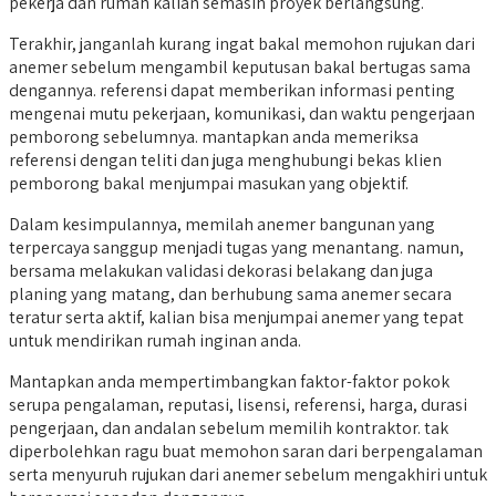
pekerja dan rumah kalian semasih proyek berlangsung.
Terakhir, janganlah kurang ingat bakal memohon rujukan dari
anemer sebelum mengambil keputusan bakal bertugas sama
dengannya. referensi dapat memberikan informasi penting
mengenai mutu pekerjaan, komunikasi, dan waktu pengerjaan
pemborong sebelumnya. mantapkan anda memeriksa
referensi dengan teliti dan juga menghubungi bekas klien
pemborong bakal menjumpai masukan yang objektif.
Dalam kesimpulannya, memilah anemer bangunan yang
terpercaya sanggup menjadi tugas yang menantang. namun,
bersama melakukan validasi dekorasi belakang dan juga
planing yang matang, dan berhubung sama anemer secara
teratur serta aktif, kalian bisa menjumpai anemer yang tepat
untuk mendirikan rumah inginan anda.
Mantapkan anda mempertimbangkan faktor-faktor pokok
serupa pengalaman, reputasi, lisensi, referensi, harga, durasi
pengerjaan, dan andalan sebelum memilih kontraktor. tak
diperbolehkan ragu buat memohon saran dari berpengalaman
serta menyuruh rujukan dari anemer sebelum mengakhiri untuk