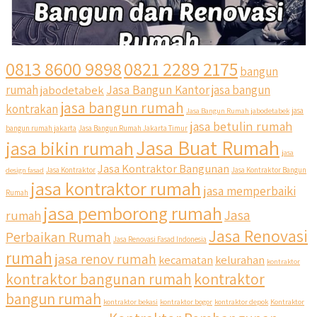
0813 8600 9898
0821 2289 2175
bangun
Jasa Bangun Kantor
rumah
jabodetabek
jasa bangun
jasa bangun rumah
kontrakan
Jasa Bangun Rumah jabodetabek
jasa
jasa betulin rumah
bangun rumah jakarta
Jasa Bangun Rumah Jakarta Timur
Jasa Buat Rumah
jasa bikin rumah
jasa
Jasa Kontraktor Bangunan
design fasad
Jasa Kontraktor
Jasa Kontraktor Bangun
jasa kontraktor rumah
jasa memperbaiki
Rumah
jasa pemborong rumah
Jasa
rumah
Jasa Renovasi
Perbaikan Rumah
Jasa Renovasi Fasad Indonesia
rumah
jasa renov rumah
kecamatan
kelurahan
kontraktor
qyusipersada
kontraktor bangunan rumah
kontraktor
@qyusipersada
3 years ago
bangun rumah
Siapa yang udah masuk List untuk Bangun dan Renovasi
kontraktor bekasi
kontraktor bogor
kontraktor depok
Kontraktor
rumah Di @qyusipersada dengan sistem Cicilan ?? 🤗