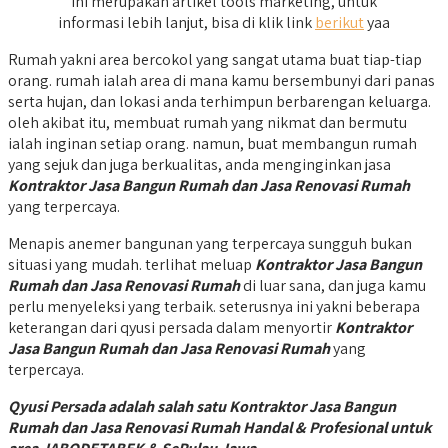
Ini merupakan artikel tools marketing, untuk
informasi lebih lanjut, bisa di klik link
berikut
yaa
Rumah yakni area bercokol yang sangat utama buat tiap-tiap
orang. rumah ialah area di mana kamu bersembunyi dari panas
serta hujan, dan lokasi anda terhimpun berbarengan keluarga.
oleh akibat itu, membuat rumah yang nikmat dan bermutu
ialah inginan setiap orang. namun, buat membangun rumah
yang sejuk dan juga berkualitas, anda menginginkan jasa
Kontraktor Jasa Bangun Rumah dan Jasa Renovasi Rumah
yang terpercaya.
Menapis anemer bangunan yang terpercaya sungguh bukan
situasi yang mudah. terlihat meluap
Kontraktor Jasa Bangun
Rumah dan Jasa Renovasi Rumah
di luar sana, dan juga kamu
perlu menyeleksi yang terbaik. seterusnya ini yakni beberapa
keterangan dari qyusi persada dalam menyortir
Kontraktor
Jasa Bangun Rumah dan Jasa Renovasi Rumah
yang
terpercaya.
Qyusi Persada adalah salah satu Kontraktor Jasa Bangun
Rumah dan Jasa Renovasi Rumah Handal & Profesional untuk