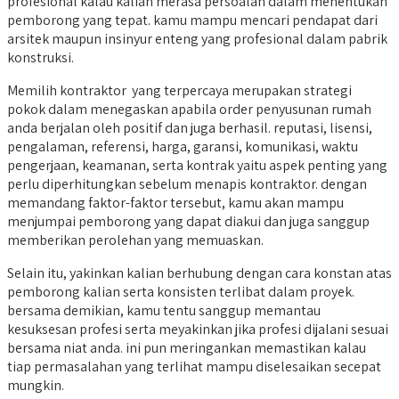
profesional kalau kalian merasa persoalan dalam menentukan
pemborong yang tepat. kamu mampu mencari pendapat dari
arsitek maupun insinyur enteng yang profesional dalam pabrik
konstruksi.
Memilih kontraktor yang terpercaya merupakan strategi
pokok dalam menegaskan apabila order penyusunan rumah
anda berjalan oleh positif dan juga berhasil. reputasi, lisensi,
pengalaman, referensi, harga, garansi, komunikasi, waktu
pengerjaan, keamanan, serta kontrak yaitu aspek penting yang
perlu diperhitungkan sebelum menapis kontraktor. dengan
memandang faktor-faktor tersebut, kamu akan mampu
menjumpai pemborong yang dapat diakui dan juga sanggup
memberikan perolehan yang memuaskan.
Selain itu, yakinkan kalian berhubung dengan cara konstan atas
pemborong kalian serta konsisten terlibat dalam proyek.
bersama demikian, kamu tentu sanggup memantau
kesuksesan profesi serta meyakinkan jika profesi dijalani sesuai
bersama niat anda. ini pun meringankan memastikan kalau
tiap permasalahan yang terlihat mampu diselesaikan secepat
mungkin.