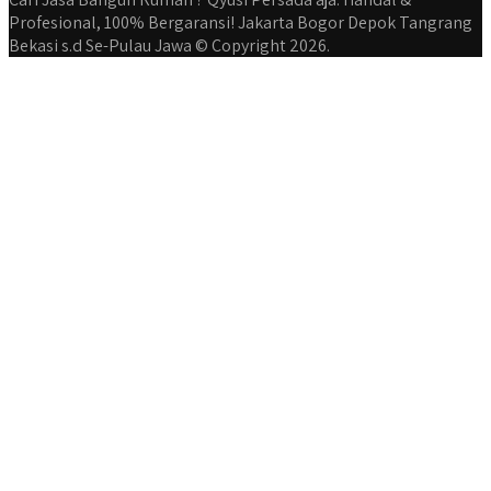
Profesional, 100% Bergaransi! Jakarta Bogor Depok Tangrang
Bekasi s.d Se-Pulau Jawa © Copyright 2026.