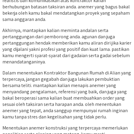
realistis dan komunikasikan atas kontraktor kalian
berhubungan batasan taksiran anda. anemer yang bagus bakal
bekerja oleh kamu bakal mendatangkan proyek yang sepaham
sama anggaran anda.
Akhirnya, mantapkan kalian meminta andalan serta
pertanggungan dari pemborong anda. agunan dan juga
pertanggungan hendak memberikan kamu aliran diri jika karier
yang dijalani yakni profesi yang positif dan kuat lama. pastikan
kamu mengerti syarat-syarat dari gadaian serta gadai sebelum
menandatanganinya.
Dalam menentukan Kontraktor Bangunan Rumah di Alian yang
terpercaya, jangan gegabah dan juga lakukan pembuktian
bersama teliti. mantapkan kalian menapis anemer yang
menyandang pengalaman, referensi yang baik, dan juga yang
bakal beroperasi sama kalian buat membuahkan order yang
sesuai oleh taksiran serta harapan anda. oleh menentukan
anemer yang tepat, anda sanggup mempunyai rumah inginan
kamu tanpa stres dan kegelisahan yang tidak perlu.
Menentukan anemer konstruksi yang terpercaya memerlukan