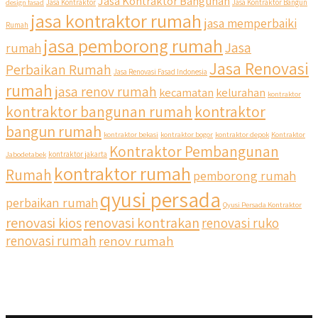
Jasa Kontraktor Bangunan
design fasad
Jasa Kontraktor
Jasa Kontraktor Bangun
jasa kontraktor rumah
jasa memperbaiki
Rumah
jasa pemborong rumah
Jasa
rumah
Jasa Renovasi
Perbaikan Rumah
Jasa Renovasi Fasad Indonesia
rumah
jasa renov rumah
kecamatan
kelurahan
kontraktor
kontraktor bangunan rumah
kontraktor
bangun rumah
kontraktor bekasi
kontraktor bogor
kontraktor depok
Kontraktor
Kontraktor Pembangunan
Jabodetabek
kontraktor jakarta
kontraktor rumah
Rumah
pemborong rumah
qyusi persada
perbaikan rumah
Qyusi Persada Kontraktor
renovasi kios
renovasi kontrakan
renovasi ruko
renovasi rumah
renov rumah