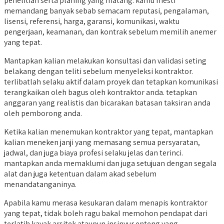
penelitian serta planing yang matang. kamu mesti
memandang banyak sebab semacam reputasi, pengalaman,
lisensi, referensi, harga, garansi, komunikasi, waktu
pengerjaan, keamanan, dan kontrak sebelum memilih anemer
yang tepat.
Mantapkan kalian melakukan konsultasi dan validasi seting
belakang dengan teliti sebelum menyeleksi kontraktor.
terlibatlah selaku aktif dalam proyek dan tetapkan komunikasi
terangkaikan oleh bagus oleh kontraktor anda. tetapkan
anggaran yang realistis dan bicarakan batasan taksiran anda
oleh pemborong anda.
Ketika kalian menemukan kontraktor yang tepat, mantapkan
kalian meneken janji yang memasang semua persyaratan,
jadwal, dan juga biaya profesi selaku jelas dan terinci.
mantapkan anda memaklumi dan juga setujuan dengan segala
alat dan juga ketentuan dalam akad sebelum
menandatanganinya.
Apabila kamu merasa kesukaran dalam menapis kontraktor
yang tepat, tidak boleh ragu bakal memohon pendapat dari
terlatih kayak arsitek ataupun insinyur enteng yang