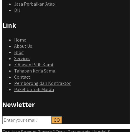
Jasa Perbaikan Atap
Dll
Link
Home
About Us
Blog
Services
7 Alasan Pilih Kami
Tahapan Kerja Sama
Contact
Pemborong dan Kontraktor
Paket Umrah Murah
Newletter
Cari Jasa Bangun Rumah ? Qyusi Persada aja. Handal &