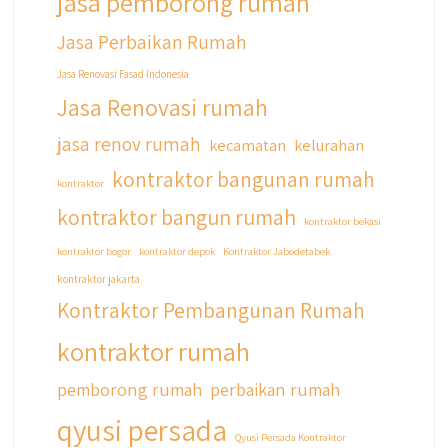
jasa pemborong rumah
#jasabangunrumahjabodetabek
Jasa Perbaikan Rumah
#qyusipersada
Jasa Renovasi Fasad Indonesia
Jasa Renovasi rumah
jasa renov rumah
kecamatan
kelurahan
kontraktor bangunan rumah
kontraktor
kontraktor bangun rumah
kontraktor bekasi
kontraktor bogor
kontraktor depok
Kontraktor Jabodetabek
kontraktor jakarta
Kontraktor Pembangunan Rumah
kontraktor rumah
pemborong rumah
perbaikan rumah
qyusi persada
Qyusi Persada Kontraktor