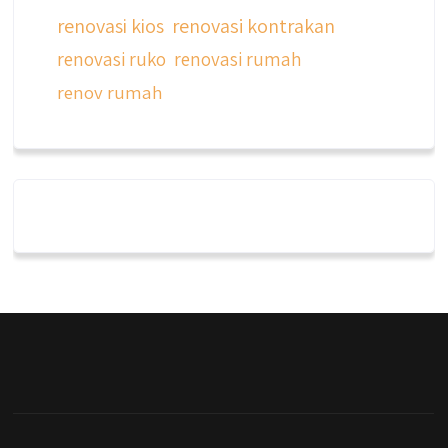
renovasi kios
renovasi kontrakan
renovasi ruko
renovasi rumah
renov rumah
qyusipersada
@qyusipersada
3 years ago
Dalah satu hasil karya Qyusi persada,
merenovasi rumah biasa jadi rumah mewah
dengan budget 400an, kira kira gimana ya
hasilnya...
#jasabangunrumahjakarta
#jasarenovasirumahjakarta
#kontraktorjakarta #kontraktorbangunan
#kontraktorbangunanrumah