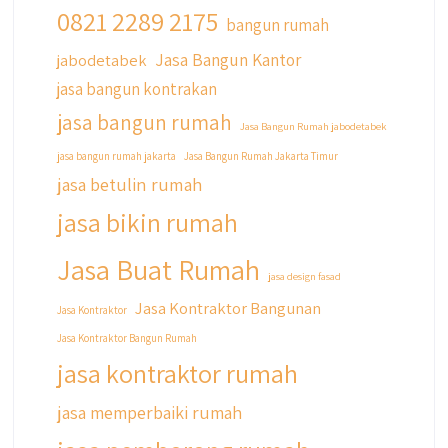
0821 2289 2175
qyusipersada
bangun rumah
@qyusipersada
3 years ago
Jasa Bangun Kantor
jabodetabek
Siapa yang udah masuk List untuk Bangun
jasa bangun kontrakan
dan Renovasi rumah Di @qyusipersada
dengan sistem Cicilan ??
jasa bangun rumah
Jasa Bangun Rumah jabodetabek
Untuk informasi lebih lanjut terkait program
jasa bangun rumah jakarta
Jasa Bangun Rumah Jakarta Timur
cicilan ini temen temen bisa langsung klik link
jasa betulin rumah
di bio yaa
jasa bikin rumah
#jasabangunrumahjakarta
#jasarenovasirumahjakarta
Jasa Buat Rumah
#kontraktorjakarta #kontraktorbangunan
jasa design fasad
#kontraktorbangunanrumah
Jasa Kontraktor Bangunan
Jasa Kontraktor
#kontraktorbangunanjakarta
Jasa Kontraktor Bangun Rumah
#kontraktorbekasi #kontraktorinteriorjakarta
#jasabangunrumahdepok
jasa kontraktor rumah
#jasarenovasirumahbekasi
#jasadesainrumahmurah
jasa memperbaiki rumah
#jasadesainrumahjakarta
#kontraktorbangunanjabodetabek