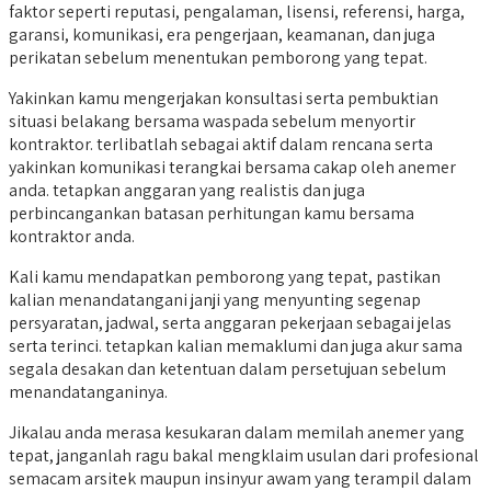
faktor seperti reputasi, pengalaman, lisensi, referensi, harga,
garansi, komunikasi, era pengerjaan, keamanan, dan juga
perikatan sebelum menentukan pemborong yang tepat.
Yakinkan kamu mengerjakan konsultasi serta pembuktian
situasi belakang bersama waspada sebelum menyortir
kontraktor. terlibatlah sebagai aktif dalam rencana serta
yakinkan komunikasi terangkai bersama cakap oleh anemer
anda. tetapkan anggaran yang realistis dan juga
perbincangankan batasan perhitungan kamu bersama
kontraktor anda.
Kali kamu mendapatkan pemborong yang tepat, pastikan
kalian menandatangani janji yang menyunting segenap
persyaratan, jadwal, serta anggaran pekerjaan sebagai jelas
serta terinci. tetapkan kalian memaklumi dan juga akur sama
segala desakan dan ketentuan dalam persetujuan sebelum
menandatanganinya.
Jikalau anda merasa kesukaran dalam memilah anemer yang
tepat, janganlah ragu bakal mengklaim usulan dari profesional
semacam arsitek maupun insinyur awam yang terampil dalam