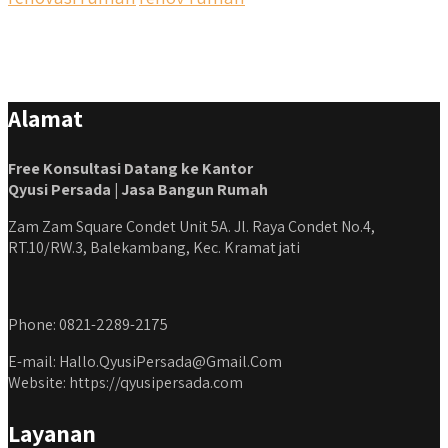
#kontraktorbangunanrumah #kontraktorbangunanjakarta
#kontraktorbekasi #kontraktorinteriorjakarta
#jasabangunrumahdepok #jasarenovasirumahbekasi
#jasadesainrumahmurah #jasadesainrumahjakarta
#kontraktorbangunanjabodetabek
Alamat
#jasabangunrumahjabodetabek #qyusipersada
Free Konsultasi Datang ke Kantor
Qyusi Persada | Jasa Bangun Rumah
Zam Zam Square Condet Unit 5A. Jl. Raya Condet No.4,
RT.10/RW.3, Balekambang, Kec. Kramat jati
Phone: 0821-2289-2175
E-mail: Hallo.QyusiPersada@Gmail.Com
Website: https://qyusipersada.com
Layanan