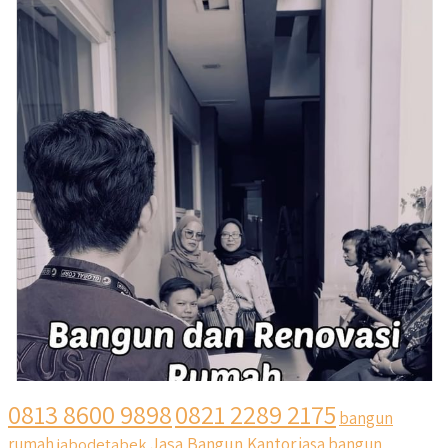
0813 8600 9898
0821 2289 2175
bangun
Jasa Bangun Kantor
rumah
jabodetabek
jasa bangun