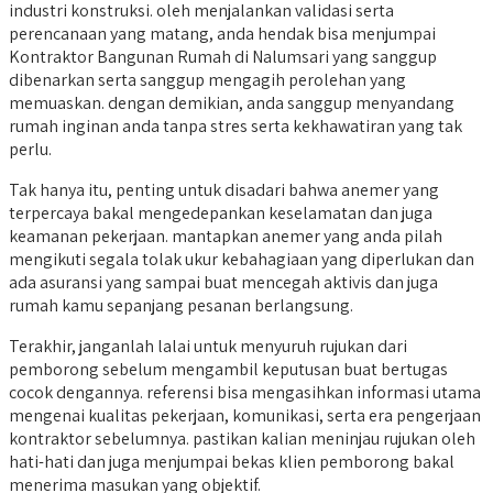
industri konstruksi. oleh menjalankan validasi serta
perencanaan yang matang, anda hendak bisa menjumpai
Kontraktor Bangunan Rumah di Nalumsari yang sanggup
dibenarkan serta sanggup mengagih perolehan yang
memuaskan. dengan demikian, anda sanggup menyandang
rumah inginan anda tanpa stres serta kekhawatiran yang tak
perlu.
Tak hanya itu, penting untuk disadari bahwa anemer yang
terpercaya bakal mengedepankan keselamatan dan juga
keamanan pekerjaan. mantapkan anemer yang anda pilah
mengikuti segala tolak ukur kebahagiaan yang diperlukan dan
ada asuransi yang sampai buat mencegah aktivis dan juga
rumah kamu sepanjang pesanan berlangsung.
Terakhir, janganlah lalai untuk menyuruh rujukan dari
pemborong sebelum mengambil keputusan buat bertugas
cocok dengannya. referensi bisa mengasihkan informasi utama
mengenai kualitas pekerjaan, komunikasi, serta era pengerjaan
kontraktor sebelumnya. pastikan kalian meninjau rujukan oleh
hati-hati dan juga menjumpai bekas klien pemborong bakal
menerima masukan yang objektif.