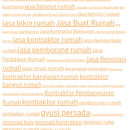
jasa bangun rumah
kontrakan
Jasa Bangun Rumah jabodetabek
jasa
jasa betulin rumah
bangun rumah jakarta
Jasa Bangun Rumah Jakarta Timur
Jasa Buat Rumah
jasa bikin rumah
jasa
Jasa Kontraktor Bangunan
design fasad
Jasa Kontraktor
Jasa Kontraktor Bangun
jasa kontraktor rumah
jasa memperbaiki
Rumah
jasa pemborong rumah
Jasa
rumah
Jasa Renovasi
Perbaikan Rumah
Jasa Renovasi Fasad Indonesia
rumah
jasa renov rumah
kecamatan
kelurahan
kontraktor
qyusipersada
kontraktor bangunan rumah
kontraktor
@qyusipersada
3 years ago
bangun rumah
Siapa yang udah masuk List untuk Bangun dan Renovasi
kontraktor bekasi
kontraktor bogor
kontraktor depok
Kontraktor
rumah Di @qyusipersada dengan sistem Cicilan ?? 🤗
Kontraktor Pembangunan
Jabodetabek
kontraktor jakarta
kontraktor rumah
Rumah
pemborong rumah
Untuk informasi lebih lanjut terkait program cicilan ini temen
temen bisa langsung klik link di bio yaa
qyusi persada
perbaikan rumah
Qyusi Persada Kontraktor
renovasi kios
renovasi kontrakan
renovasi ruko
#jasabangunrumahjakarta #jasarenovasirumahjakarta
#kontraktorjakarta #kontraktorbangunan
renovasi rumah
renov rumah