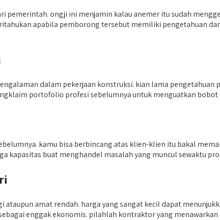
ari pemerintah. ongji ini menjamin kalau anemer itu sudah mengge
mberitahukan apabila pemborong tersebut memiliki pengetahuan d
h
engalaman dalam pekerjaan konstruksi. kian lama pengetahuan 
mengklaim portofolio profesi sebelumnya untuk menguatkan bobot 
 sebelumnya. kamu bisa berbincang atas klien-klien itu bakal me
juga kapasitas buat menghandel masalah yang muncul sewaktu p
ri
 ataupun amat rendah. harga yang sangat kecil dapat menunjukkan 
 sebagai enggak ekonomis. pilahlah kontraktor yang menawarkan