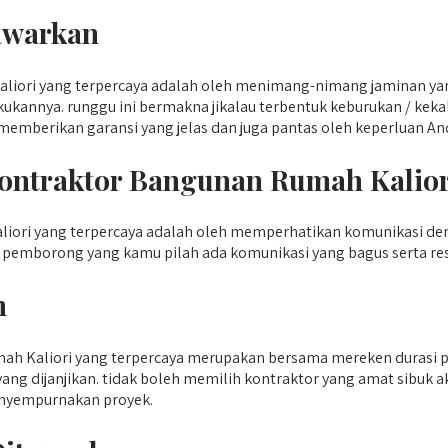
awarkan
ori yang terpercaya adalah oleh menimang-nimang jaminan yan
kukannya. runggu ini bermakna jikalau terbentuk keburukan / ke
memberikan garansi yang jelas dan juga pantas oleh keperluan An
ontraktor Bangunan Rumah Kalior
ori yang terpercaya adalah oleh memperhatikan komunikasi den
emborong yang kamu pilah ada komunikasi yang bagus serta res
n
h Kaliori yang terpercaya merupakan bersama mereken durasi 
 dijanjikan. tidak boleh memilih kontraktor yang amat sibuk ak
enyempurnakan proyek.