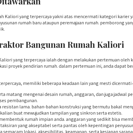
Ditawarkan
Kaliori yang terpercaya yakni atas mencermati kategori karier 
nyusunan rumah baru ataupun peremajaan rumah. pemborong yan
ik.
raktor Bangunan Rumah Kaliori
iori yang terpercaya ialah dengan melakukan pertemuan oleh kon
ikasi proyek pendirian rumah. dalam pertemuan ini, anda dapat 
terpercaya, memiliki beberapa keadaan lain yang mesti dicerma
erta matang mengenai desain rumah, anggaran, dan juga jadwal
oses pembangunan.
a resistan lama. bahan-bahan konstruksi yang bermutu bakal men
kalian buat mewujudkan tampilan yang sinkron serta estetis.
 membentuk rumah impian anda. anggaran yang sedikit bisa membu
taksiran yang akseptabel serta pantas oleh kepentingan penyus
a semacam lokasi, aksesibilitas, keamanan, serta kesiapan saran