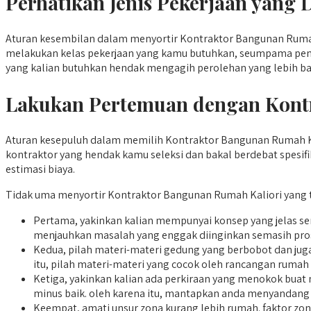
Perhatikan Jenis Pekerjaan yang 
Aturan kesembilan dalam menyortir Kontraktor Bangunan Rumah 
melakukan kelas pekerjaan yang kamu butuhkan, seumpama pe
yang kalian butuhkan hendak mengagih perolehan yang lebih ba
Lakukan Pertemuan dengan Kont
Aturan kesepuluh dalam memilih Kontraktor Bangunan Rumah Kal
kontraktor yang hendak kamu seleksi dan bakal berdebat spesif
estimasi biaya.
Tidak uma menyortir Kontraktor Bangunan Rumah Kaliori yang 
Pertama, yakinkan kalian mempunyai konsep yang jelas s
menjauhkan masalah yang enggak diinginkan semasih pr
Kedua, pilah materi-materi gedung yang berbobot dan jug
itu, pilah materi-materi yang cocok oleh rancangan rumah 
Ketiga, yakinkan kalian ada perkiraan yang menokok buat
minus baik. oleh karena itu, mantapkan anda menyandang 
Keempat, amati unsur zona kurang lebih rumah. faktor zon