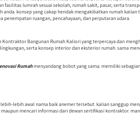
 fasilitas lumrah sesuai sekolah, rumah sakit, pasar, serta transp
mah anda. konsep yang cakap hendak mengakibatkan rumah kalian t
upa penempatan ruangan, pencahayaan, dan perputaran udara.
Kontraktor Bangunan Rumah Kaliori yang terpercaya dan menghi
ngkungan, serta konsep interior dan eksterior rumah. sama mence
Renovasi Rumah
menyandang bobot yang sama. memiliki sebagian 
ebih-lebih awal nama baik anemer tersebut. kalian sanggup meng
maupun mencari informasi dari dewan sertifikasi kontraktor. ma