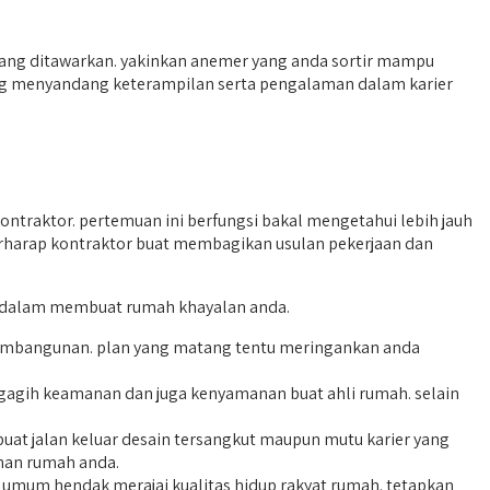
yang ditawarkan. yakinkan anemer yang anda sortir mampu
g menyandang keterampilan serta pengalaman dalam karier
traktor. pertemuan ini berfungsi bakal mengetahui lebih jauh
berharap kontraktor buat membagikan usulan pekerjaan dan
ti dalam membuat rumah khayalan anda.
 pembangunan. plan yang matang tentu meringankan anda
gagih keamanan dan juga kenyamanan buat ahli rumah. selain
at jalan keluar desain tersangkut maupun mutu karier yang
unan rumah anda.
a umum hendak merajai kualitas hidup rakyat rumah. tetapkan