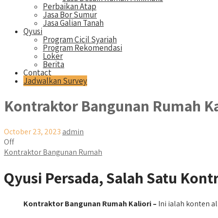
Perbaikan Atap
Jasa Bor Sumur
Jasa Galian Tanah
Qyusi
Program Cicil Syariah
Program Rekomendasi
Loker
Berita
Contact
Jadwalkan Survey
Kontraktor Bangunan Rumah Ka
October 23, 2023
admin
Off
Kontraktor Bangunan Rumah
Qyusi Persada, Salah Satu Kont
Kontraktor Bangunan Rumah Kaliori –
Ini ialah konten a