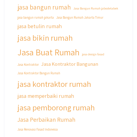
dengan sistem Cicilan ?? 🤗
jasa bangun rumah
Jasa Bangun Rumah jabodetabek
Untuk informasi lebih lanjut terkait program
jasa bangun rumah jakarta
Jasa Bangun Rumah Jakarta Timur
cicilan ini temen temen bisa langsung klik link
jasa betulin rumah
di bio yaa
jasa bikin rumah
#jasabangunrumahjakarta
#jasarenovasirumahjakarta
Jasa Buat Rumah
#kontraktorjakarta #kontraktorbangunan
jasa design fasad
#kontraktorbangunanrumah
Jasa Kontraktor Bangunan
Jasa Kontraktor
#kontraktorbangunanjakarta
Jasa Kontraktor Bangun Rumah
#kontraktorbekasi #kontraktorinteriorjakarta
#jasabangunrumahdepok
jasa kontraktor rumah
#jasarenovasirumahbekasi
#jasadesainrumahmurah
jasa memperbaiki rumah
#jasadesainrumahjakarta
jasa pemborong rumah
#kontraktorbangunanjabodetabek
#jasabangunrumahjabodetabek
Jasa Perbaikan Rumah
#qyusipersada
Jasa Renovasi Fasad Indonesia