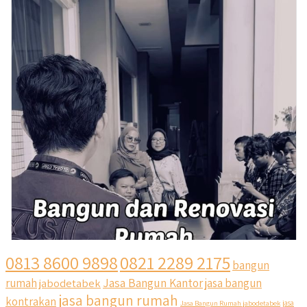
0813 8600 9898
0821 2289 2175
bangun
Jasa Bangun Kantor
rumah
jabodetabek
jasa bangun
jasa bangun rumah
kontrakan
Jasa Bangun Rumah jabodetabek
jasa