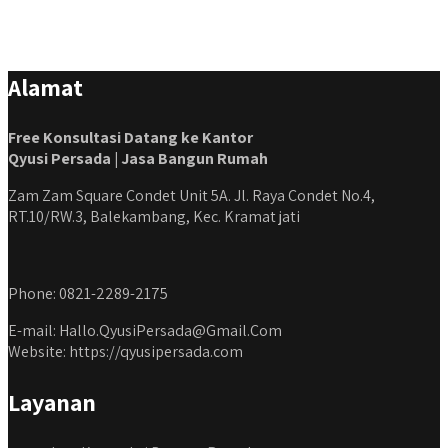
#kontraktorbekasi #kontraktorinteriorjakarta
#jasabangunrumahdepok #jasarenovasirumahbekasi
#jasadesainrumahmurah #jasadesainrumahjakarta
#kontraktorbangunanjabodetabek
Alamat
#jasabangunrumahjabodetabek #qyusipersada
Free Konsultasi Datang ke Kantor
Qyusi Persada | Jasa Bangun Rumah
Zam Zam Square Condet Unit 5A. Jl. Raya Condet No.4,
RT.10/RW.3, Balekambang, Kec. Kramat jati
Phone: 0821-2289-2175
E-mail: Hallo.QyusiPersada@Gmail.Com
Website: https://qyusipersada.com
Layanan