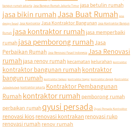
jasa betulin rumah
bangun rumah jakarta
Jasa Bangun Rumah Jakarta Timur
Jasa Buat Rumah
jasa bikin rumah
jasa
Jasa Kontraktor Bangunan
design fasad
Jasa Kontraktor
Jasa Kontraktor Bangun
jasa kontraktor rumah
jasa memperbaiki
Rumah
jasa pemborong rumah
Jasa
rumah
Jasa Renovasi
Perbaikan Rumah
Jasa Renovasi Fasad Indonesia
rumah
jasa renov rumah
kecamatan
kelurahan
kontraktor
qyusipersada
kontraktor bangunan rumah
kontraktor
@qyusipersada
3 years ago
bangun rumah
Siapa yang udah masuk List untuk Bangun dan Renovasi
kontraktor bekasi
kontraktor bogor
kontraktor depok
Kontraktor
rumah Di @qyusipersada dengan sistem Cicilan ?? 🤗
Kontraktor Pembangunan
Jabodetabek
kontraktor jakarta
kontraktor rumah
Rumah
pemborong rumah
Untuk informasi lebih lanjut terkait program cicilan ini temen
temen bisa langsung klik link di bio yaa
qyusi persada
perbaikan rumah
Qyusi Persada Kontraktor
renovasi kios
renovasi kontrakan
renovasi ruko
#jasabangunrumahjakarta #jasarenovasirumahjakarta
#kontraktorjakarta #kontraktorbangunan
renovasi rumah
renov rumah
#kontraktorbangunanrumah #kontraktorbangunanjakarta