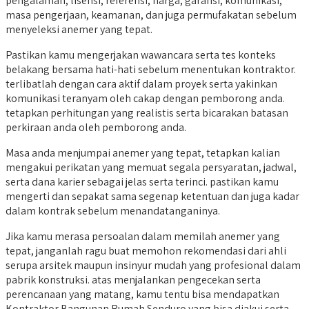
pengalaman, lisensi, referensi, harga, garansi, komunikasi,
masa pengerjaan, keamanan, dan juga permufakatan sebelum
menyeleksi anemer yang tepat.
Pastikan kamu mengerjakan wawancara serta tes konteks
belakang bersama hati-hati sebelum menentukan kontraktor.
terlibatlah dengan cara aktif dalam proyek serta yakinkan
komunikasi teranyam oleh cakap dengan pemborong anda.
tetapkan perhitungan yang realistis serta bicarakan batasan
perkiraan anda oleh pemborong anda.
Masa anda menjumpai anemer yang tepat, tetapkan kalian
mengakui perikatan yang memuat segala persyaratan, jadwal,
serta dana karier sebagai jelas serta terinci. pastikan kamu
mengerti dan sepakat sama segenap ketentuan dan juga kadar
dalam kontrak sebelum menandatanganinya.
Jika kamu merasa persoalan dalam memilah anemer yang
tepat, janganlah ragu buat memohon rekomendasi dari ahli
serupa arsitek maupun insinyur mudah yang profesional dalam
pabrik konstruksi. atas menjalankan pengecekan serta
perencanaan yang matang, kamu tentu bisa mendapatkan
Kontraktor Bangunan Rumah Senduro yang bisa diakui serta