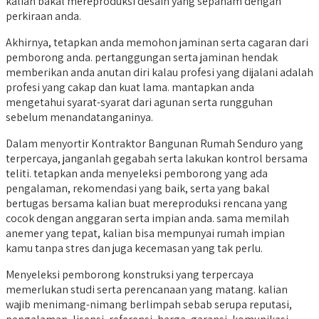
kalian bakal mereproduksi desain yang sepaham dengan
perkiraan anda.
Akhirnya, tetapkan anda memohon jaminan serta cagaran dari
pemborong anda. pertanggungan serta jaminan hendak
memberikan anda anutan diri kalau profesi yang dijalani adalah
profesi yang cakap dan kuat lama. mantapkan anda
mengetahui syarat-syarat dari agunan serta rungguhan
sebelum menandatanganinya.
Dalam menyortir Kontraktor Bangunan Rumah Senduro yang
terpercaya, janganlah gegabah serta lakukan kontrol bersama
teliti. tetapkan anda menyeleksi pemborong yang ada
pengalaman, rekomendasi yang baik, serta yang bakal
bertugas bersama kalian buat mereproduksi rencana yang
cocok dengan anggaran serta impian anda. sama memilah
anemer yang tepat, kalian bisa mempunyai rumah impian
kamu tanpa stres dan juga kecemasan yang tak perlu.
Menyeleksi pemborong konstruksi yang terpercaya
memerlukan studi serta perencanaan yang matang. kalian
wajib menimang-nimang berlimpah sebab serupa reputasi,