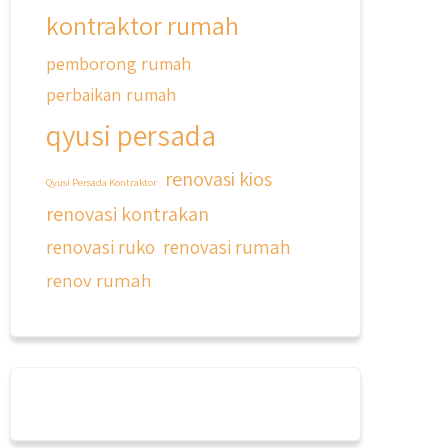
kontraktor rumah
pemborong rumah
qyusipersada
perbaikan rumah
@qyusipersada
3 years ago
qyusi persada
Dalah satu hasil karya Qyusi
persada, merenovasi rumah biasa
renovasi kios
jadi rumah mewah dengan budget
Qyusi Persada Kontraktor
400an, kira kira gimana ya
renovasi kontrakan
hasilnya...
renovasi ruko
renovasi rumah
#jasabangunrumahjakarta
renov rumah
#jasarenovasirumahjakarta
#kontraktorjakarta
#kontraktorbangunan
#kontraktorbangunanrumah
#kontraktorbangunanjakarta
#kontraktorbekasi
#kontraktorinteriorjakarta
#jasabangunrumahdepok
#jasarenovasirumahbekasi