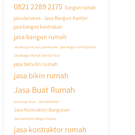
@qyusipersada dengan sistem
0821 2289 2175
bangun rumah
Cicilan ??
Jasa Bangun Kantor
jabodetabek
Untuk informasi lebih lanjut terkait
jasa bangun kontrakan
program cicilan ini temen temen bisa
langsung klik link di bio yaa
jasa bangun rumah
#jasabangunrumahjakarta
Jasa Bangun Rumah jabodetabek
jasa bangun rumah jakarta
#jasarenovasirumahjakarta
Jasa Bangun Rumah Jakarta Timur
#kontraktorjakarta
jasa betulin rumah
#kontraktorbangunan
#kontraktorbangunanrumah
jasa bikin rumah
#kontraktorbangunanjakarta
#kontraktorbekasi
Jasa Buat Rumah
#kontraktorinteriorjakarta
#jasabangunrumahdepok
jasa design fasad
Jasa Kontraktor
#jasarenovasirumahbekasi
Jasa Kontraktor Bangunan
#jasadesainrumahmurah
#jasadesainrumahjakarta
Jasa Kontraktor Bangun Rumah
#kontraktorbangunanjabodetabek
jasa kontraktor rumah
#jasabangunrumahjabodetabek