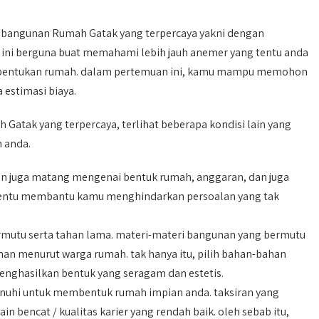
mbangunan Rumah Gatak yang terpercaya yakni dengan
ini berguna buat memahami lebih jauh anemer yang tentu anda
pembentukan rumah. dalam pertemuan ini, kamu mampu memohon
 estimasi biaya.
tak yang terpercaya, terlihat beberapa kondisi lain yang
 anda.
an juga matang mengenai bentuk rumah, anggaran, dan juga
entu membantu kamu menghindarkan persoalan yang tak
rmutu serta tahan lama. materi-materi bangunan yang bermutu
 menurut warga rumah. tak hanya itu, pilih bahan-bahan
enghasilkan bentuk yang seragam dan estetis.
enuhi untuk membentuk rumah impian anda. taksiran yang
bencat / kualitas karier yang rendah baik. oleh sebab itu,