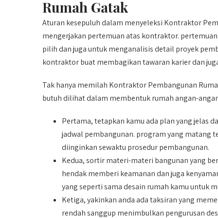
Rumah Gatak
Aturan kesepuluh dalam menyeleksi Kontraktor Pe
mengerjakan pertemuan atas kontraktor. pertemuan 
pilih dan juga untuk menganalisis detail proyek 
kontraktor buat membagikan tawaran karier dan juga
Tak hanya memilah Kontraktor Pembangunan Rumah Ga
butuh dilihat dalam membentuk rumah angan-angan
Pertama, tetapkan kamu ada plan yang jelas d
jadwal pembangunan. program yang matang t
diinginkan sewaktu prosedur pembangunan.
Kedua, sortir materi-materi bangunan yang be
hendak memberi keamanan dan juga kenyamanan
yang seperti sama desain rumah kamu untuk m
Ketiga, yakinkan anda ada taksiran yang mem
rendah sanggup menimbulkan pengurusan desain 