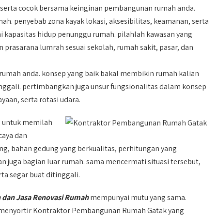
 serta cocok bersama keinginan pembangunan rumah anda.
ah. penyebab zona kayak lokasi, aksesibilitas, keamanan, serta
 kapasitas hidup penunggu rumah. pilahlah kawasan yang
prasarana lumrah sesuai sekolah, rumah sakit, pasar, dan
r rumah anda. konsep yang baik bakal membikin rumah kalian
nggali. pertimbangkan juga unsur fungsionalitas dalam konsep
aan, serta rotasi udara.
 untuk memilah
caya dan
ng, bahan gedung yang berkualitas, perhitungan yang
an juga bagian luar rumah. sama mencermati situasi tersebut,
a segar buat ditinggali.
 dan Jasa Renovasi Rumah
mempunyai mutu yang sama.
m menyortir Kontraktor Pembangunan Rumah Gatak yang