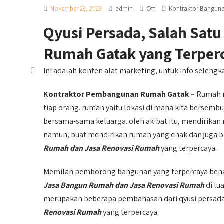
Off
November 29, 2023
admin
Kontraktor Bangu
Qyusi Persada, Salah Sat
Rumah Gatak yang Terper
Ini adalah konten alat marketing, untuk info selengka
Kontraktor Pembangunan Rumah Gatak –
Rumah m
tiap orang. rumah yaitu lokasi di mana kita bersemb
bersama-sama keluarga. oleh akibat itu, mendirikan
namun, buat mendirikan rumah yang enak dan juga be
Rumah dan Jasa Renovasi Rumah
yang terpercaya.
Memilah pemborong bangunan yang terpercaya benar
Jasa Bangun Rumah dan Jasa Renovasi Rumah
di lu
merupakan beberapa pembahasan dari qyusi persa
Renovasi Rumah
yang terpercaya.