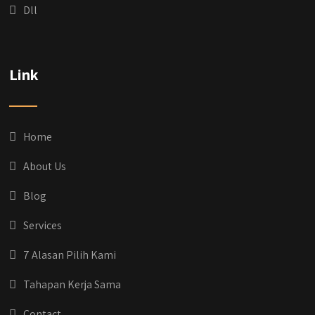
Dll
qyusipersada
@qyusipersada
3 years ago
Dih gak tau aja dia kalau di Qyusi Persada
Link
Ada Program Yang namanya PROCIS
(Program Cicilan Syariah)
.
Informasi selengkapnya, buru yuk klik link di
bio IG kitanya 🔥
Home
#jasabangunrumahjakarta
#jasarenovasirumahjakarta
About Us
#kontraktorjakarta #kontraktorbangunan
#kontraktorbangunanrumah
Blog
#kontraktorbangunanjakarta
#kontraktorbekasi #kontraktorinteriorjakarta
Services
#jasabangunrumahdepok
#jasarenovasirumahbekasi
7 Alasan Pilih Kami
#jasadesainrumahmurah
#jasadesainrumahjakarta
Tahapan Kerja Sama
#kontraktorbangunanjabodetabek
#jasabangunrumahjabodetabek
Contact