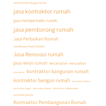
Jasa Kontraktor Bangun Rumah
#kontraktorbekasi #kontraktorinteriorjakarta
#jasabangunrumahdepok
jasa kontraktor rumah
#jasarenovasirumahbekasi
#jasadesainrumahmurah
jasa memperbaiki rumah
#jasadesainrumahjakarta
jasa pemborong rumah
#kontraktorbangunanjabodetabek
#jasabangunrumahjabodetabek
Jasa Perbaikan Rumah
#qyusipersada
Jasa Renovasi Fasad Indonesia
Jasa Renovasi rumah
jasa renov rumah
kecamatan
kelurahan
kontraktor bangunan rumah
kontraktor
kontraktor bangun rumah
kontraktor bekasi
kontraktor bogor
kontraktor depok
Kontraktor Jabodetabek
kontraktor jakarta
Kontraktor Pembangunan Rumah