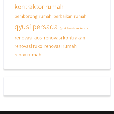
kontraktor rumah
pemborong rumah
perbaikan rumah
qyusi persada
Qyusi Persada Kontraktor
renovasi kios
renovasi kontrakan
renovasi ruko
renovasi rumah
renov rumah
qyusipersada
@qyusipersada
3 years ago
Dalah satu hasil karya Qyusi persada,
merenovasi rumah biasa jadi rumah mewah
dengan budget 400an, kira kira gimana ya