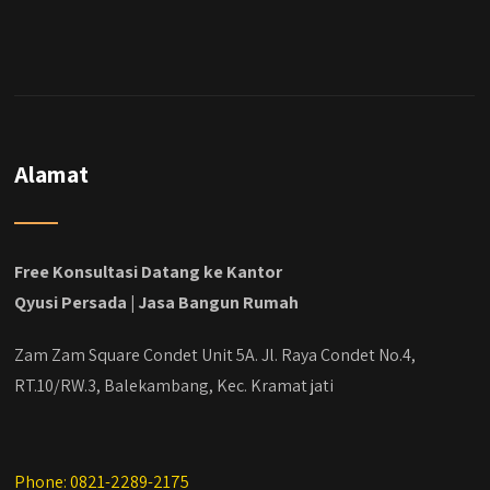
hasilnya...
#jasabangunrumahjakarta
#jasarenovasirumahjakarta
#kontraktorjakarta #kontraktorbangunan
#kontraktorbangunanrumah
#kontraktorbangunanjakarta
#kontraktorbekasi #kontraktorinteriorjakarta
Alamat
#jasabangunrumahdepok
#jasarenovasirumahbekasi
#jasadesainrumahmurah
#jasadesainrumahjakarta
Free Konsultasi Datang ke Kantor
#kontraktorbangunanjabodetabek
Qyusi Persada | Jasa Bangun Rumah
#jasabangunrumahjabodetabek
#qyusipersada
Zam Zam Square Condet Unit 5A. Jl. Raya Condet No.4,
RT.10/RW.3, Balekambang, Kec. Kramat jati
Phone: 0821-2289-2175