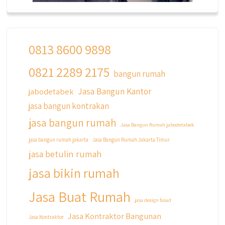
0813 8600 9898
0821 2289 2175
qyusipersada
bangun rumah
@qyusipersada
3 years ago
Jasa Bangun Kantor
jabodetabek
Siapa yang udah masuk List untuk Bangun
jasa bangun kontrakan
dan Renovasi rumah Di @qyusipersada
dengan sistem Cicilan ?? 🤗
jasa bangun rumah
Jasa Bangun Rumah jabodetabek
Untuk informasi lebih lanjut terkait program
jasa bangun rumah jakarta
Jasa Bangun Rumah Jakarta Timur
cicilan ini temen temen bisa langsung klik link
jasa betulin rumah
di bio yaa
jasa bikin rumah
#jasabangunrumahjakarta
#jasarenovasirumahjakarta
Jasa Buat Rumah
#kontraktorjakarta #kontraktorbangunan
jasa design fasad
#kontraktorbangunanrumah
Jasa Kontraktor Bangunan
Jasa Kontraktor
#kontraktorbangunanjakarta