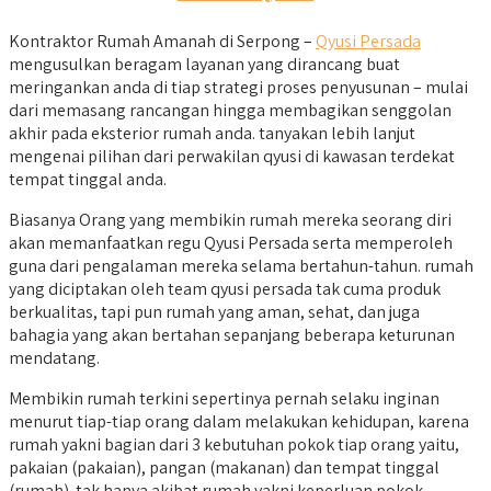
Kontraktor Rumah Amanah di Serpong –
Qyusi Persada
mengusulkan beragam layanan yang dirancang buat
meringankan anda di tiap strategi proses penyusunan – mulai
dari memasang rancangan hingga membagikan senggolan
akhir pada eksterior rumah anda. tanyakan lebih lanjut
mengenai pilihan dari perwakilan qyusi di kawasan terdekat
tempat tinggal anda.
Biasanya Orang yang membikin rumah mereka seorang diri
akan memanfaatkan regu Qyusi Persada serta memperoleh
guna dari pengalaman mereka selama bertahun-tahun. rumah
yang diciptakan oleh team qyusi persada tak cuma produk
berkualitas, tapi pun rumah yang aman, sehat, dan juga
bahagia yang akan bertahan sepanjang beberapa keturunan
mendatang.
Membikin rumah terkini sepertinya pernah selaku inginan
menurut tiap-tiap orang dalam melakukan kehidupan, karena
rumah yakni bagian dari 3 kebutuhan pokok tiap orang yaitu,
pakaian (pakaian), pangan (makanan) dan tempat tinggal
(rumah). tak hanya akibat rumah yakni keperluan pokok,