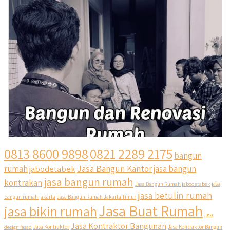
0813 8600 9898
0821 2289 2175
bangun
Jasa Bangun Kantor
rumah
jabodetabek
jasa bangun
jasa bangun rumah
kontrakan
Jasa Bangun Rumah jabodetabek
jasa
jasa betulin rumah
bangun rumah jakarta
Jasa Bangun Rumah Jakarta Timur
Jasa Buat Rumah
jasa bikin rumah
jasa
Jasa Kontraktor Bangunan
design fasad
Jasa Kontraktor
Jasa Kontraktor Bangun