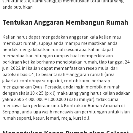
struktur letak, kamu sanggup memutuskan total lantai yang
anda butuhkan.
Tentukan Anggaran Membangun Rumah
Kalian harus dapat mengadakan anggaran kala kalian mau
membuat rumah, supaya anda mampu memastikan anda
hendak mengakibatkan rumah sesuai apa. kalian dapat
memanfaatkan hitungan rampus buat memperkirakan
perkiraan ketika berharap menciptakan rumah, tiap tanggal 24
juni 2022 ini kalian dapat memanfaatkan resep mulai dari
patokan basic 4 jt x besar tanah = anggaran rumah (area
jakarta). contohnya serupa ini, contoh kamu berharap
menggunakan Qyusi Persada, anda ingin membikin rumah
dengan skala 10 x 25 (p x l) maka uang yang harus kalian adakan
yakni 250 x 4.000.000 = 1.000.000 ( satu miliyar). tidak cuma
mencawiskan perkiraan untuk Kontraktor Rumah Amanah di
Serpong, anda juga wajib mencawiskan perhitungan untuk isian
rumah seperti, kasur, lemari, meja, kursi dll.