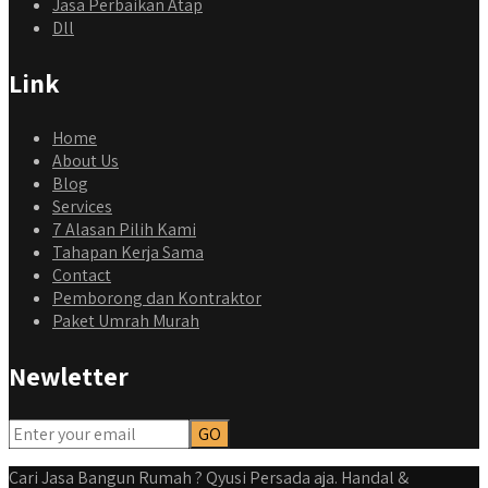
Jasa Perbaikan Atap
Dll
Link
Home
About Us
Blog
Services
7 Alasan Pilih Kami
Tahapan Kerja Sama
Contact
Pemborong dan Kontraktor
Paket Umrah Murah
Newletter
qyusipersada
@qyusipersada
3 years ago
Dalah satu hasil karya Qyusi persada, merenovasi rumah
biasa jadi rumah mewah dengan budget 400an, kira kira
Cari Jasa Bangun Rumah ? Qyusi Persada aja. Handal &
gimana ya hasilnya...