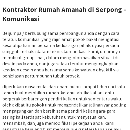
Kontraktor Rumah Amanah di Serpong –
Komunikasi
Berjumpa / berhubung sama pembangun anda dengan cara
teratur. komunikasi yang rajin amat pokok bakal mengatasi
kesalahpahaman bersama kedua sigar pihak. qyusi persada
sungguh terbuka dalam teknik komunikasi. kami, umumnya
membuat group chat, dalam menginformasaikan situasi di
desain pada anda, dan juga selaku teratur mengungkapkan
keadaan desain anda bersama sama kenyataan obyektif via
penjelasan pertumbuhan tubuh proyek.
diperlukan masa mulai dari enam bulan sampai lebih dari satu
tahun buat membikin rumah. ketahuilah jika kalian tentu
bergerak berbarengan pendiri kalian untuk sementara waktu,
oleh akibat itu pokok untuk mengendalikan jalinan yang saling
mengagungkan dan bersih sama pendiri kalian gara-gara
sering kali terdapat kebutuhan untuk menyesuaikan,
menambah, dan juga memodifikasi pekerjaan anda. kami
senantiasa berjuang buat memenuhi ekspetasi kalian selaku