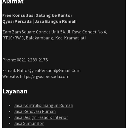
Alamat
#jasabangunrumahjabodetabek #qyusipersada
Free Konsultasi Datang ke Kantor
Qyusi Persada | Jasa Bangun Rumah
Zam Zam Square Condet Unit 5A. Jl. Raya Condet No.4,
RT.10/RW.3, Balekambang, Kec. Kramat jati
Phone: 0821-2289-2175
E-mail: Hallo.QyusiPersada@Gmail.Com
Website: https://qyusipersada.com
Layanan
Jasa Kontruksi Bangun Rumah
Jasa Renovasi Rumah
Jasa Design Fasad & Interior
Jasa Sumur Bor