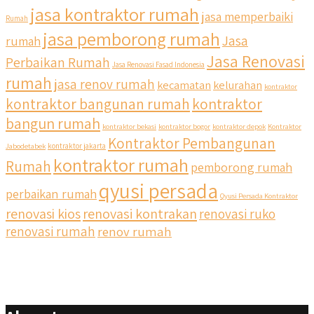
jasa kontraktor rumah
jasa memperbaiki
Rumah
jasa pemborong rumah
Jasa
rumah
Jasa Renovasi
Perbaikan Rumah
Jasa Renovasi Fasad Indonesia
rumah
jasa renov rumah
kecamatan
kelurahan
kontraktor
qyusipersada
kontraktor bangunan rumah
kontraktor
@qyusipersada
3 years ago
bangun rumah
Siapa yang udah masuk List untuk Bangun dan Renovasi
kontraktor bekasi
kontraktor bogor
kontraktor depok
Kontraktor
rumah Di @qyusipersada dengan sistem Cicilan ?? 🤗
Kontraktor Pembangunan
Jabodetabek
kontraktor jakarta
kontraktor rumah
Rumah
pemborong rumah
Untuk informasi lebih lanjut terkait program cicilan ini temen
temen bisa langsung klik link di bio yaa
qyusi persada
perbaikan rumah
Qyusi Persada Kontraktor
renovasi kios
renovasi kontrakan
renovasi ruko
#jasabangunrumahjakarta #jasarenovasirumahjakarta
#kontraktorjakarta #kontraktorbangunan
renovasi rumah
renov rumah
#kontraktorbangunanrumah #kontraktorbangunanjakarta
#kontraktorbekasi #kontraktorinteriorjakarta
#jasabangunrumahdepok #jasarenovasirumahbekasi
#jasadesainrumahmurah #jasadesainrumahjakarta
#kontraktorbangunanjabodetabek