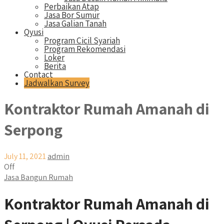
Perbaikan Atap
Jasa Bor Sumur
Jasa Galian Tanah
Qyusi
Program Cicil Syariah
Program Rekomendasi
Loker
Berita
Contact
Jadwalkan Survey
Kontraktor Rumah Amanah di
Serpong
July 11, 2021
admin
Off
Jasa Bangun Rumah
Kontraktor Rumah Amanah di