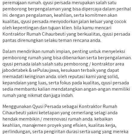
peremajaan rumah. qyusi persada merupakan salah satu
pemborong berpengalaman yang bisa dipercaya dalam perihal
ini. dengan pengalaman, keahlian, serta komitmen akan
kualitas, qyusi persada menyodorkan jalan keluar yang cocok
oleh kepentingan dan tujuan klien. bila kamu mencari
Kontraktor Rumah Cihaurbeuti yang berkualitas, qyusi persada
pantas direnungkan selaku teman rencana anda.
Dalam mendirikan rumah impian, penting untuk menyeleksi
pemborong rumah yang bisa dibenarkan serta berpengalaman.
qyusi persada ialah salah satu pemborong / kontraktor area
jabodetabek & sePulau jawa, kesukaan terbaik yang dapat
memadati keinginan anda. oleh reputasi kami yang solid,
kepandaian yang luas, serta fokus pada kualitas, qyusi persada
sedia membantu kalian mendatangkan angan-angan memiliki
rumah yang nikmat dan juga indah.
Menggunakan Qyusi Persada sebagai Kontraktor Rumah
Cihaurbeuti yakni ketetapan yang cemerlang selagi anda
hendak membikin / merenovasi rumah anda. kebaikan
keahlian, manajemen proyek yang efisien, kualitas kerja,
perlindungan, serta pengiritan durasi serta uang yang mereka