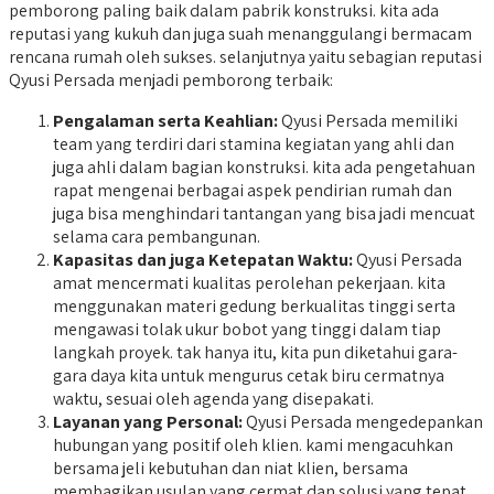
pemborong paling baik dalam pabrik konstruksi. kita ada
reputasi yang kukuh dan juga suah menanggulangi bermacam
rencana rumah oleh sukses. selanjutnya yaitu sebagian reputasi
Qyusi Persada menjadi pemborong terbaik:
Pengalaman serta Keahlian:
Qyusi Persada memiliki
team yang terdiri dari stamina kegiatan yang ahli dan
juga ahli dalam bagian konstruksi. kita ada pengetahuan
rapat mengenai berbagai aspek pendirian rumah dan
juga bisa menghindari tantangan yang bisa jadi mencuat
selama cara pembangunan.
Kapasitas dan juga Ketepatan Waktu:
Qyusi Persada
amat mencermati kualitas perolehan pekerjaan. kita
menggunakan materi gedung berkualitas tinggi serta
mengawasi tolak ukur bobot yang tinggi dalam tiap
langkah proyek. tak hanya itu, kita pun diketahui gara-
gara daya kita untuk mengurus cetak biru cermatnya
waktu, sesuai oleh agenda yang disepakati.
Layanan yang Personal:
Qyusi Persada mengedepankan
hubungan yang positif oleh klien. kami mengacuhkan
bersama jeli kebutuhan dan niat klien, bersama
membagikan usulan yang cermat dan solusi yang tepat.