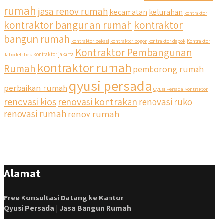
rumah
jasa renov rumah
kecamatan
kelurahan
kontraktor
kontraktor bangunan rumah
kontraktor
bangun rumah
kontraktor bekasi
kontraktor bogor
kontraktor depok
Kontraktor
Kontraktor Pembangunan
Jabodetabek
kontraktor jakarta
kontraktor rumah
Rumah
pemborong rumah
qyusi persada
perbaikan rumah
Qyusi Persada Kontraktor
renovasi kios
renovasi kontrakan
renovasi ruko
renovasi rumah
renov rumah
Alamat
Free Konsultasi Datang ke Kantor
Qyusi Persada | Jasa Bangun Rumah