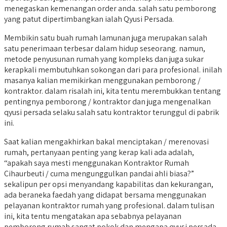
menegaskan kemenangan order anda. salah satu pemborong
yang patut dipertimbangkan ialah Qyusi Persada.
Membikin satu buah rumah lamunan juga merupakan salah
satu penerimaan terbesar dalam hidup seseorang. namun,
metode penyusunan rumah yang kompleks dan juga sukar
kerapkali membutuhkan sokongan dari para profesional. inilah
masanya kalian memikirkan menggunakan pemborong /
kontraktor. dalam risalah ini, kita tentu merembukkan tentang
pentingnya pemborong / kontraktor dan juga mengenalkan
qyusi persada selaku salah satu kontraktor terunggul di pabrik
ini.
Saat kalian mengakhirkan bakal menciptakan / merenovasi
rumah, pertanyaan penting yang kerap kali ada adalah,
“apakah saya mesti menggunakan Kontraktor Rumah
Cihaurbeuti / cuma mengunggulkan pandai ahli biasa?”
sekalipun per opsi menyandang kapabilitas dan kekurangan,
ada beraneka faedah yang didapat bersama menggunakan
pelayanan kontraktor rumah yang profesional. dalam tulisan
ini, kita tentu mengatakan apa sebabnya pelayanan
pemborong rumah sangat pokok dan mengapa qyusi persada