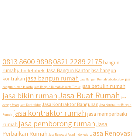
0813 8600 9898
0821 2289 2175
bangun
Jasa Bangun Kantor
rumah
jabodetabek
jasa bangun
jasa bangun rumah
kontrakan
Jasa Bangun Rumah jabodetabek
jasa
jasa betulin rumah
bangun rumah jakarta
Jasa Bangun Rumah Jakarta Timur
Jasa Buat Rumah
jasa bikin rumah
jasa
Jasa Kontraktor Bangunan
design fasad
Jasa Kontraktor
Jasa Kontraktor Bangun
jasa kontraktor rumah
jasa memperbaiki
Rumah
jasa pemborong rumah
Jasa
rumah
Jasa Renovasi
Perbaikan Rumah
Jasa Renovasi Fasad Indonesia