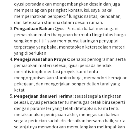
qyusi persada akan mengembangkan desain dan juga
mempersiapkan peringkat konstruksi. saya bakal
memperhatikan perspektif fungsionalitas, keindahan,
dan ketepatan stamina dalam desain rumah.
Pengadaan Bahan:
Qyusi Persada bakal menangani
pemasokan materi bangunan bermutu tinggi atas harga
yang kompetitif. saya mempunyai jaringan penyuplai
terpercaya yang bakal menetapkan ketersediaan materi
yang diperlukan
Pengejawantahan Proyek:
sehabis pemograman serta
pemasokan materi selesai, qyusi persada hendak
merintis implementasi proyek. kami tentu
mengorganisasikan stamina kerja, memandori kemajuan
pekerjaan, dan mengerjakan pengendalian taraf yang
ketat.
Pengerjaan dan Beri Terima:
seusai segala tingkatan
selesai, qyusi persada tentu memugas cetak biru seperti
dengan parameter yang telah ditetapkan. kami tentu
melaksanakan peninjauan akhir, menegaskan bahwa
segala perincian sudah diselesaikan bersama baik, serta
selanjutnya menyodorkan memulangkan melimpahkan