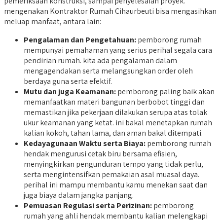
pemeriksaan konstruksi, sampai penyelesaian proyek.
mengenakan Kontraktor Rumah Cihaurbeuti bisa mengasihkan
meluap manfaat, antara lain:
Pengalaman dan Pengetahuan:
pemborong rumah
mempunyai pemahaman yang serius perihal segala cara
pendirian rumah. kita ada pengalaman dalam
mengagendakan serta melangsungkan order oleh
berdaya guna serta efektif.
Mutu dan juga Keamanan:
pemborong paling baik akan
memanfaatkan materi bangunan berbobot tinggi dan
memastikan jika pekerjaan dilakukan serupa atas tolak
ukur keamanan yang ketat. ini bakal menetapkan rumah
kalian kokoh, tahan lama, dan aman bakal ditempati.
Kedayagunaan Waktu serta Biaya:
pemborong rumah
hendak mengurusi cetak biru bersama efisien,
menyingkirkan pengunduran tempo yang tidak perlu,
serta mengintensifkan pemakaian asal muasal daya.
perihal ini mampu membantu kamu menekan saat dan
juga biaya dalam jangka panjang.
Pemuasan Regulasi serta Perizinan:
pemborong
rumah yang ahli hendak membantu kalian melengkapi